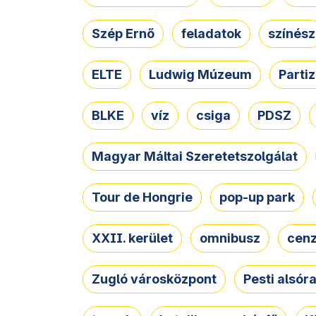
Szép Ernő
feladatok
színész
ELTE
Ludwig Múzeum
Parti
BLKE
víz
csiga
PDSZ
Magyar Máltai Szeretetszolgálat
Tour de Hongrie
pop-up park
XXII. kerület
omnibusz
cen
Zugló városközpont
Pesti alsór