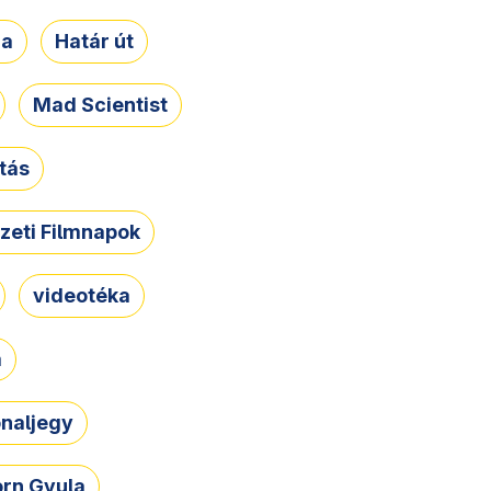
ja
Határ út
Mad Scientist
tás
zeti Filmnapok
videotéka
a
naljegy
rn Gyula