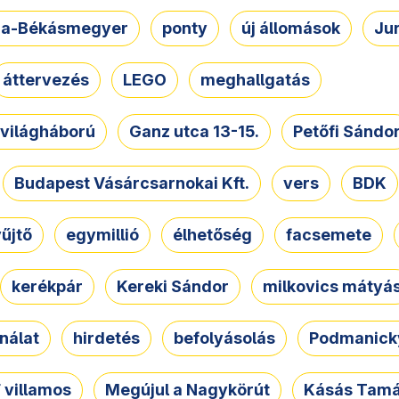
a-Békásmegyer
ponty
új állomások
Ju
áttervezés
LEGO
meghallgatás
. világháború
Ganz utca 13-15.
Petőfi Sándo
Budapest Vásárcsarnokai Kft.
vers
BDK
űjtő
egymillió
élhetőség
facsemete
kerékpár
Kereki Sándor
milkovics mátyá
nálat
hirdetés
befolyásolás
Podmanicky
 villamos
Megújul a Nagykörút
Kásás Tam