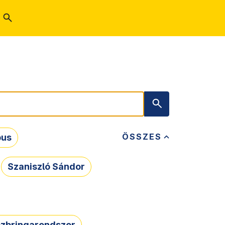
ÖSSZES
bus
Szaniszló Sándor
zbringarendszer