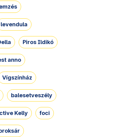
lemzés
levendula
ella
Piros Ildikó
st anno
Vígszínház
balesetveszély
ctive Kelly
foci
oroksár