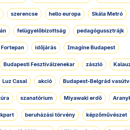
szerencse
hello europa
Skála Metró
zán
felügyelőbizottság
pedagógussztrájk
Fortepan
időjárás
Imagine Budapest
Budapesti Fesztiválzenekar
zászló
Kalau
Luz Casal
akció
Budapest-Belgrád vasútv
zúra
szanatórium
Miyawaki erdő
Arany
akpart
beruházási törvény
képzőművészet