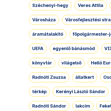
Széchenyi-hegy
Veres Attila
Városháza
Városfejlesztési str
áramátalakító
főpolgármester-j
UEFA
egyenlő bánásmód
VII
könyvtár
világelső
Helló Eur
Radnóti Zsuzsa
állatkert
Osc
térkép
Kerényi László Sándor
Radnóti Sándor
lakcím
Feket