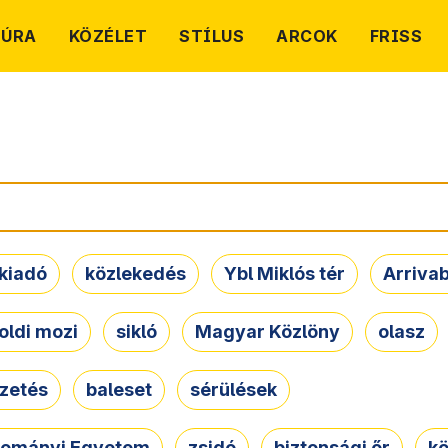
TÚRA
KÖZÉLET
STÍLUS
ARCOK
FRISS
kiadó
közlekedés
Ybl Miklós tér
Arriva
oldi mozi
sikló
Magyar Közlöny
olasz
ezetés
baleset
sérülések
dományi Egyetem
zsidó
biztonsági őr
kö