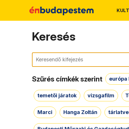
KUL
Keresés
Keresés
Szűrés címkék szerint
európa 
temetői járatok
vizsgafilm
T
Marci
Hanga Zoltán
tárlatv
Budapesti Műszaki és Gazdaságtu