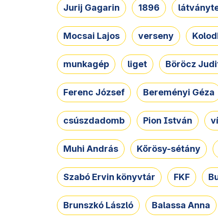
Jurij Gagarin
1896
látványt
Mocsai Lajos
verseny
Kolod
munkagép
liget
Böröcz Judi
Ferenc József
Bereményi Géza
csúszdadomb
Pion István
v
Muhi András
Kőrösy-sétány
Szabó Ervin könyvtár
FKF
B
Brunszkó László
Balassa Anna