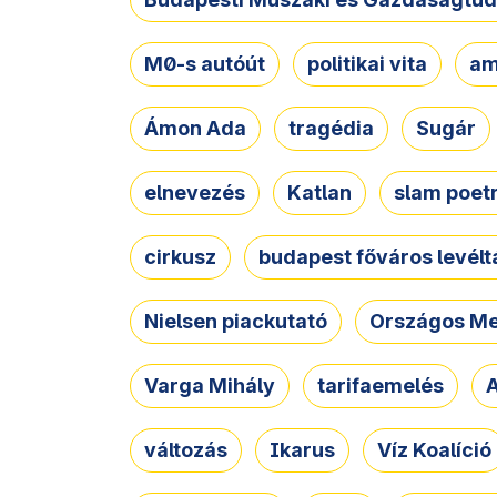
M0-s autóút
politikai vita
am
Ámon Ada
tragédia
Sugár
elnevezés
Katlan
slam poet
cirkusz
budapest főváros levélt
Nielsen piackutató
Országos Me
Varga Mihály
tarifaemelés
A
változás
Ikarus
Víz Koalíció