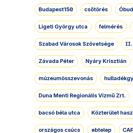
Budapest150
csőtörés
Óbud
Ligeti György utca
felmérés
Szabad Városok Szövetsége
II
Závada Péter
Nyáry Krisztián
múzeumösszevonás
hulladékgy
Duna Menti Regionális Vízmű Zrt.
bacsó béla utca
Közterület hasz
országos csúcs
ebtelep
CAF