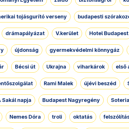
erikai tojásgurító verseny
budapesti szórakoz
drámapályázat
V.kerület
Hotel Budapest
ry
újdonság
gyermekvédelmi könnygáz
ár
Bécsi út
Ukrajna
viharkárok
első 
ntőszolgálat
Rami Malek
újévi beszéd
 Sakál napja
Budapest Nagyregény
Soteri
Nemes Dóra
troli
oktatás
felszólítá