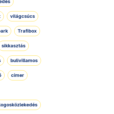
edés
t
világcsúcs
park
Trafibox
sikkasztás
s
bulivillamos
ő
címer
logosközlekedés