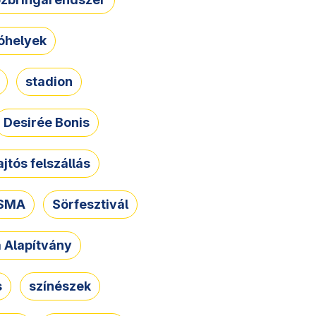
óhelyek
stadion
Desirée Bonis
ajtós felszállás
SMA
Sörfesztivál
a Alapítvány
s
színészek