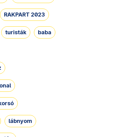
RAKPART 2023
turisták
baba
z
onal
korsó
lábnyom