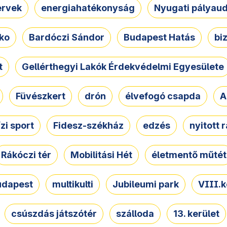
ervek
energiahatékonyság
Nyugati pályau
ko
Bardóczi Sándor
Budapest Hatás
bi
t
Gellérthegyi Lakók Érdekvédelmi Egyesülete
Füvészkert
drón
élvefogó csapda
A
ízi sport
Fidesz-székház
edzés
nyitott 
Rákóczi tér
Mobilitási Hét
életmentő műtét
udapest
multikulti
Jubileumi park
VIII.k
csúszdás játszótér
szálloda
13. kerület