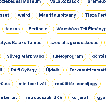
özlekedési Múzeum
Vállalkozások
áremelk
szet
weird
Maarif alapítvány
Tisza Pér
taozás
Berlinale
Városháza Téli Élmény
átyás Balázs Tamás
szociális gondoskodás
Süveg Márk Saiid
túlélőprogram
dönté
ll
Pálfi György
Újdelhi
Farkasréti temet
yűlés
minifesztivál
repülőtéri vonaljegy
e bérlet
retrobuszok, BKV
körjárat
gya