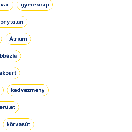
dvar
gyereknap
zonytalan
Átrium
bbázia
rakpart
kedvezmény
erület
körvasút