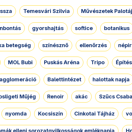
ssza
Temesvári Szilvia
Művészetek Palotá
nbontás
gyorshajtás
softice
botanikus
tka betegség
színésznő
ellenőrzés
népir
MOL Bubi
Puskás Aréna
Tripo
Építés
agglomeráció
Balettintézet
halottak napja
osligeti Műjég
Renoir
akác
Szűcs Csab
nyomda
Kocsiszín
Cinkotai Tájház
vo
omák elleni sorozatgyilkosságok emléknapja
Ho