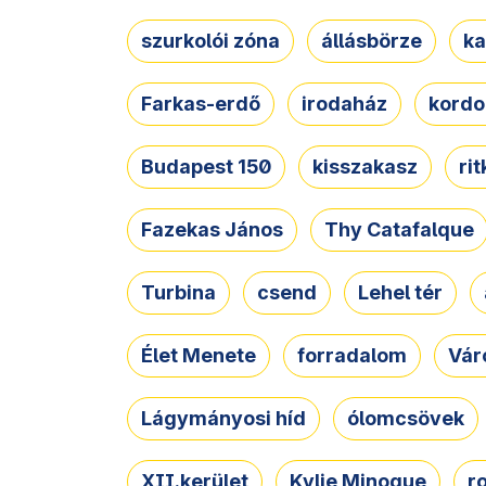
szurkolói zóna
állásbörze
ka
Farkas-erdő
irodaház
kordo
Budapest 150
kisszakasz
ri
Fazekas János
Thy Catafalque
Turbina
csend
Lehel tér
Élet Menete
forradalom
Vár
Lágymányosi híd
ólomcsövek
XII.kerület
Kylie Minogue
r