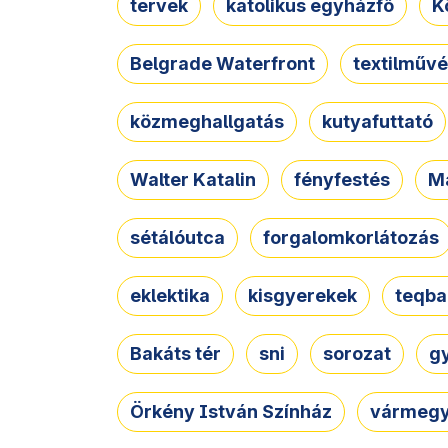
tervek
katolikus egyházfő
K
Belgrade Waterfront
textilművé
közmeghallgatás
kutyafuttató
Walter Katalin
fényfestés
M
sétálóutca
forgalomkorlátozás
eklektika
kisgyerekek
teqba
Bakáts tér
sni
sorozat
g
Örkény István Színház
vármegy