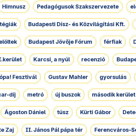
Himnusz
Pedagógusok Szakszervezete
e
atégiák
Budapesti Dísz- és Közvilágítási Kft.
elöltek
Budapest Jövője Fórum
férfiak
D
.kerület
Karcsi, a nyúl
recenzió
Budape
ópa! Fesztivál
Gustav Mahler
gyorsulás
ar-díj
metró
új buszok
második kerület
Ágoston Dániel
túsz
Kürti Gábor
Dete
e Zaj
II. János Pál pápa tér
Ferencváros-S