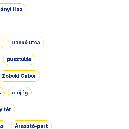
rányi Ház
r
Dankó utca
pusztulás
Zoboki Gábor
s
műjég
 tér
ás
Árasztó-part