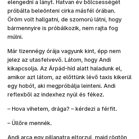
elengedni a lányt. Hatvan év bölcsességét
próbálta beleönteni cirka másfél órában.
Öröm volt hallgatni, de szomorú látni, hogy
bármennyire is próbálkozik, nem rajta fog
múlni.
Már tizennégy órája vagyunk kint, épp nem
jelez az utasfelvevő. Látom, hogy Andi
kikapcsolja. Az Árpád-híd alatt haladunk el,
amikor azt látom, az előttünk lévő taxis kikerül
egy hobót, aki megpróbálja leinteni. Andi
reflexből az indexhez nyúl és fékez.
– Hova vihetem, drága? – kérdezi a férfit.
– Üllőre mennék.
Andi arca egy pillanatra eltorzul, majd rögtön