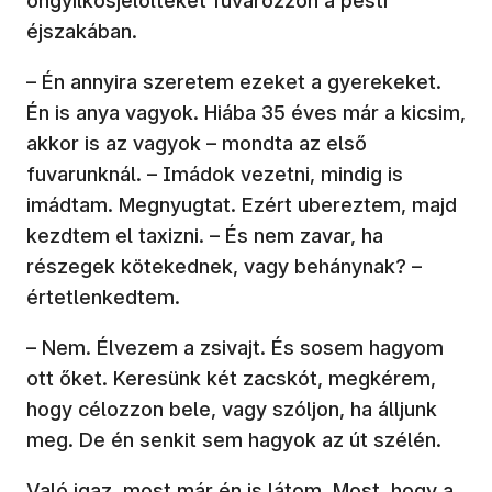
öngyilkosjelölteket fuvarozzon a pesti
éjszakában.
– Én annyira szeretem ezeket a gyerekeket.
Én is anya vagyok. Hiába 35 éves már a kicsim,
akkor is az vagyok – mondta az első
fuvarunknál. – Imádok vezetni, mindig is
imádtam. Megnyugtat. Ezért ubereztem, majd
kezdtem el taxizni. – És nem zavar, ha
részegek kötekednek, vagy behánynak? –
értetlenkedtem.
– Nem. Élvezem a zsivajt. És sosem hagyom
ott őket. Keresünk két zacskót, megkérem,
hogy célozzon bele, vagy szóljon, ha álljunk
meg. De én senkit sem hagyok az út szélén.
Való igaz, most már én is látom. Most, hogy a