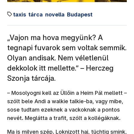
taxis
tárca
novella
Budapest
„Vajon ma hova megyünk? A
tegnapi fuvarok sem voltak semmik.
Olyan andisak. Nem véletlenül
dekkolok itt mellette.” – Herczeg
Szonja tárcája.
– Mosolyogni kell az Üllőin a Heim Pál mellett –
szólt bele Andi a walkie talkie-ba, vagy mibe,
sose tudtam ezeknek a vackoknak a pontos
nevét. Meglátta a trafit, szólt a kollégáknak.
Ma is milyen szép. Loknizott haj, tüchtig smink,