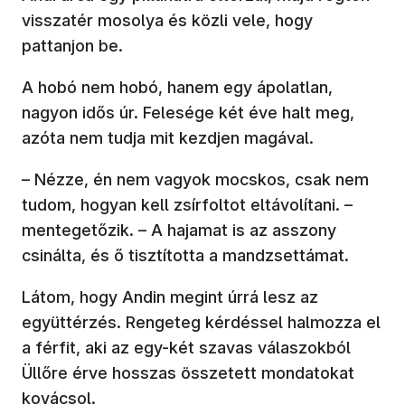
visszatér mosolya és közli vele, hogy
pattanjon be.
A hobó nem hobó, hanem egy ápolatlan,
nagyon idős úr. Felesége két éve halt meg,
azóta nem tudja mit kezdjen magával.
– Nézze, én nem vagyok mocskos, csak nem
tudom, hogyan kell zsírfoltot eltávolítani. –
mentegetőzik. – A hajamat is az asszony
csinálta, és ő tisztította a mandzsettámat.
Látom, hogy Andin megint úrrá lesz az
együttérzés. Rengeteg kérdéssel halmozza el
a férfit, aki az egy-két szavas válaszokból
Üllőre érve hosszas összetett mondatokat
kovácsol.