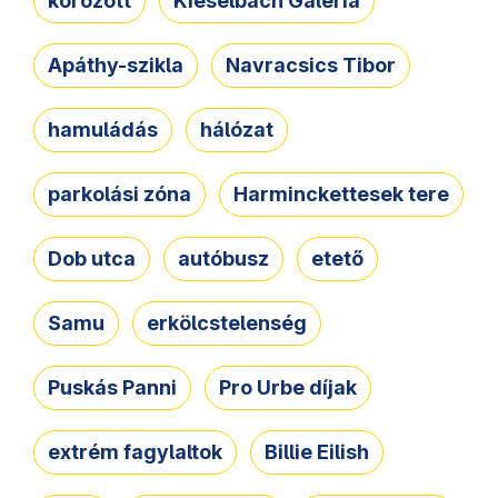
körözött
Kieselbach Galéria
Apáthy-szikla
Navracsics Tibor
hamuládás
hálózat
parkolási zóna
Harminckettesek tere
Dob utca
autóbusz
etető
Samu
erkölcstelenség
Puskás Panni
Pro Urbe díjak
extrém fagylaltok
Billie Eilish