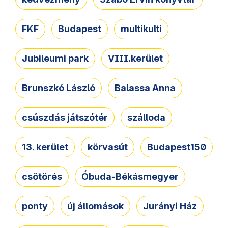
FKF
Budapest
multikulti
Jubileumi park
VIII.kerület
Brunszkó László
Balassa Anna
csúszdás játszótér
szálloda
13. kerület
körvasút
Budapest150
csőtörés
Óbuda-Békásmegyer
ponty
új állomások
Jurányi Ház