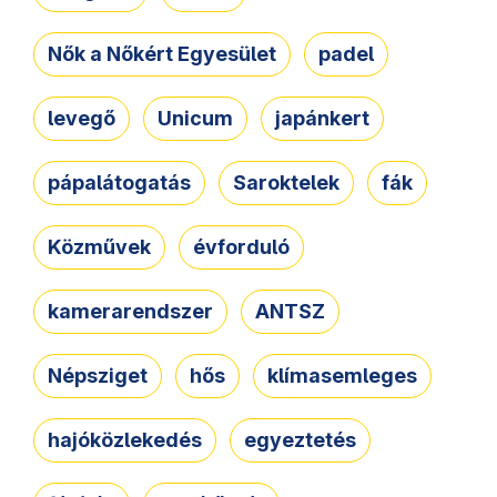
Nők a Nőkért Egyesület
padel
levegő
Unicum
japánkert
pápalátogatás
Saroktelek
fák
Közművek
évforduló
kamerarendszer
ANTSZ
Népsziget
hős
klímasemleges
hajóközlekedés
egyeztetés