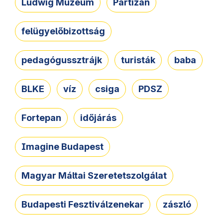
Ludwig Múzeum
Partizán
felügyelőbizottság
pedagógussztrájk
turisták
baba
BLKE
víz
csiga
PDSZ
Fortepan
időjárás
Imagine Budapest
Magyar Máltai Szeretetszolgálat
Budapesti Fesztiválzenekar
zászló