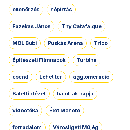
ellenőrzés
népirtás
Fazekas János
Thy Catafalque
MOL Bubi
Puskás Aréna
Tripo
Építészeti Filmnapok
Turbina
csend
Lehel tér
agglomeráció
Balettintézet
halottak napja
videotéka
Élet Menete
forradalom
Városligeti Műjég