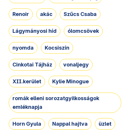
Renoir
akác
Szűcs Csaba
Lágymányosi híd
ólomcsövek
nyomda
Kocsiszín
Cinkotai Tájház
vonaljegy
XII.kerület
Kylie Minogue
romák elleni sorozatgyilkosságok
emléknapja
Horn Gyula
Nappal hajtva
üzlet