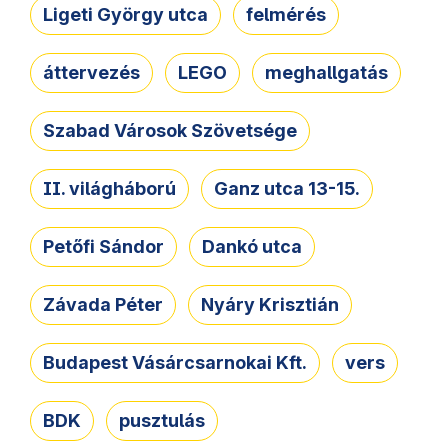
Ligeti György utca
felmérés
áttervezés
LEGO
meghallgatás
Szabad Városok Szövetsége
II. világháború
Ganz utca 13-15.
Petőfi Sándor
Dankó utca
Závada Péter
Nyáry Krisztián
Budapest Vásárcsarnokai Kft.
vers
BDK
pusztulás