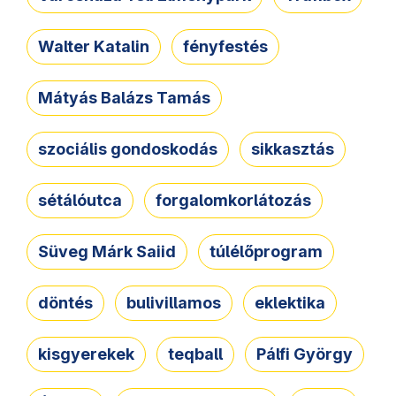
Walter Katalin
fényfestés
Mátyás Balázs Tamás
szociális gondoskodás
sikkasztás
sétálóutca
forgalomkorlátozás
Süveg Márk Saiid
túlélőprogram
döntés
bulivillamos
eklektika
kisgyerekek
teqball
Pálfi György