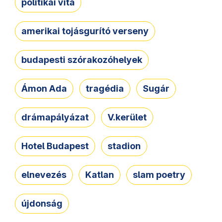
politikai vita
amerikai tojásgurító verseny
budapesti szórakozóhelyek
Ámon Ada
tragédia
Sugár
drámapályázat
V.kerület
Hotel Budapest
stadion
elnevezés
Katlan
slam poetry
újdonság