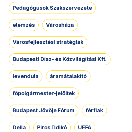
Pedagógusok Szakszervezete
elemzés
Városháza
Városfejlesztési stratégiák
Budapesti Dísz- és Közvilágítási Kft.
levendula
áramátalakító
főpolgármester-jelöltek
Budapest Jövője Fórum
férfiak
Della
Piros Ildikó
UEFA