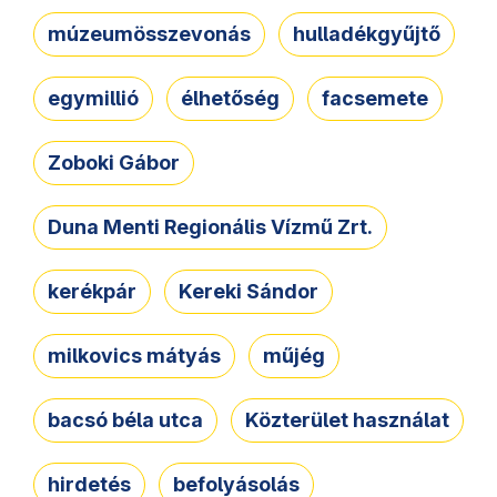
múzeumösszevonás
hulladékgyűjtő
egymillió
élhetőség
facsemete
Zoboki Gábor
Duna Menti Regionális Vízmű Zrt.
kerékpár
Kereki Sándor
milkovics mátyás
műjég
bacsó béla utca
Közterület használat
hirdetés
befolyásolás