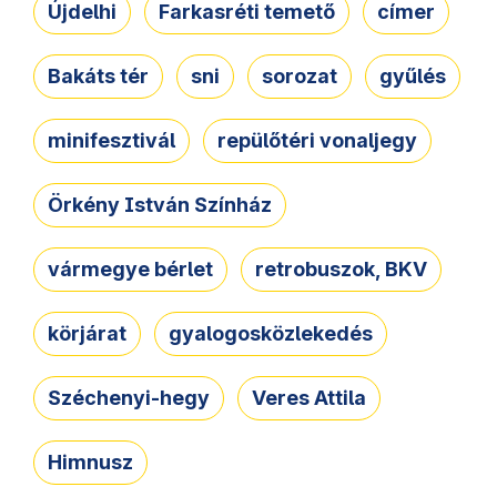
Újdelhi
Farkasréti temető
címer
Bakáts tér
sni
sorozat
gyűlés
minifesztivál
repülőtéri vonaljegy
Örkény István Színház
vármegye bérlet
retrobuszok, BKV
körjárat
gyalogosközlekedés
Széchenyi-hegy
Veres Attila
Himnusz