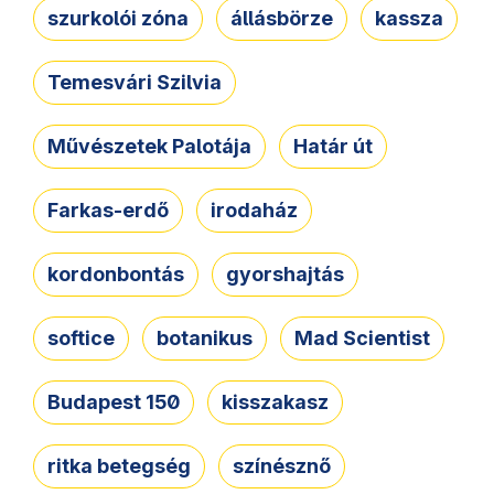
szurkolói zóna
állásbörze
kassza
Temesvári Szilvia
Művészetek Palotája
Határ út
Farkas-erdő
irodaház
kordonbontás
gyorshajtás
softice
botanikus
Mad Scientist
Budapest 150
kisszakasz
ritka betegség
színésznő