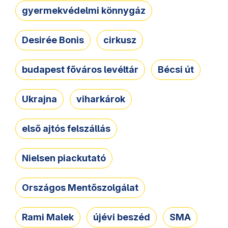
gyermekvédelmi könnygáz
Desirée Bonis
cirkusz
budapest főváros levéltár
Bécsi út
Ukrajna
viharkárok
első ajtós felszállás
Nielsen piackutató
Országos Mentőszolgálat
Rami Malek
újévi beszéd
SMA