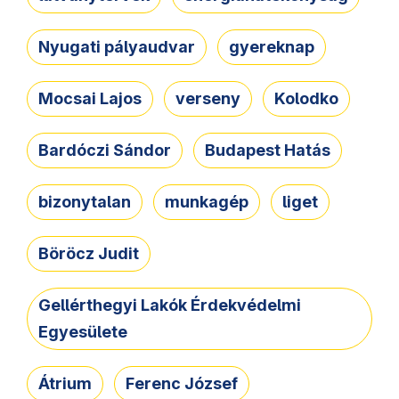
Nyugati pályaudvar
gyereknap
Mocsai Lajos
verseny
Kolodko
Bardóczi Sándor
Budapest Hatás
bizonytalan
munkagép
liget
Böröcz Judit
Gellérthegyi Lakók Érdekvédelmi
Egyesülete
Átrium
Ferenc József