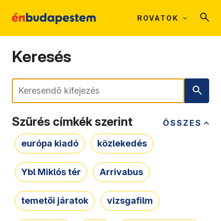
ROVATOK
Keresés
Keresés
Szűrés címkék szerint
ÖSSZES
európa kiadó
közlekedés
Ybl Miklós tér
Arrivabus
temetői járatok
vizsgafilm