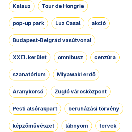
Kalauz
Tour de Hongrie
pop-up park
Luz Casal
akció
Budapest-Belgrád vasútvonal
XXII. kerület
omnibusz
cenzúra
szanatórium
Miyawaki erdő
Aranykorsó
Zugló városközpont
Pesti alsórakpart
beruházási törvény
képzőművészet
lábnyom
tervek