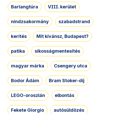
Barlangtúra
VIII. kerület
nindzsakormány
szabadstrand
kerítés
Mit kívánsz, Budapest?
patika
síkosságmentesítés
magyar márka
Csengery utca
Bodor Ádám
Bram Stoker-díj
LEGO-oroszlán
elbontás
Fekete Giorgio
autósüldözés