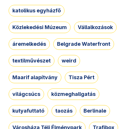
katolikus egyházfő
Közlekedési Múzeum
Vállalkozások
áremelkedés
Belgrade Waterfront
textilművészet
weird
Maarif alapítvány
Tisza Pért
világcsúcs
közmeghallgatás
kutyafuttató
taozás
Berlinale
Városháza Téli Élménypark
Trafibox