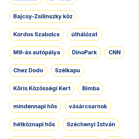
Bajcsy-Zsilinszky köz
Kordos Szabolcs
úthálózat
M0-ás autópálya
DinoPark
CNN
Chez Dodo
Szélkapu
Kőris Közösségi Kert
Bimba
mindennapi hős
vásárcsarnok
hétköznapi hős
Széchenyi István