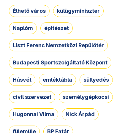
Élhető város
külügyminiszter
Naplóm
építészet
Liszt Ferenc Nemzetközi Repülőtér
Budapesti Sportszolgáltató Központ
Húsvét
emléktábla
süllyedés
civil szervezet
személygépkocsi
Hugonnai Vilma
Nick Árpád
fülemüle
BP Fatár