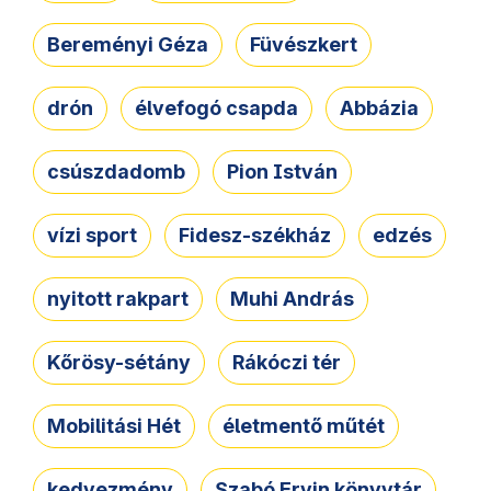
Bereményi Géza
Füvészkert
drón
élvefogó csapda
Abbázia
csúszdadomb
Pion István
vízi sport
Fidesz-székház
edzés
nyitott rakpart
Muhi András
Kőrösy-sétány
Rákóczi tér
Mobilitási Hét
életmentő műtét
kedvezmény
Szabó Ervin könyvtár