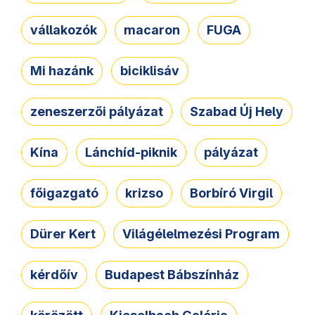
vállakozók
macaron
FUGA
Mi hazánk
biciklisáv
zeneszerzői pályázat
Szabad Új Hely
Kína
Lánchíd-piknik
pályázat
főigazgató
krizso
Borbíró Virgil
Dürer Kert
Világélelmezési Program
kérdőív
Budapest Bábszínház