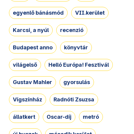
egyenlő bánásmód
VII.kerület
Karcsi, a nyúl
recenzió
Budapest anno
könyvtár
világelső
Helló Európa! Fesztivál
Gustav Mahler
gyorsulás
Vígszínház
Radnóti Zsuzsa
állatkert
Oscar-díj
metró