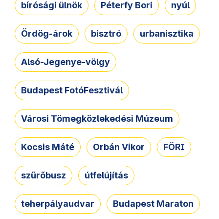
bírósági ülnök
Péterfy Bori
nyúl
Ördög-árok
bisztró
urbanisztika
Alsó-Jegenye-völgy
Budapest FotóFesztivál
Városi Tömegközlekedési Múzeum
Kocsis Máté
Orbán Vikor
FÖRI
szűrőbusz
útfelújítás
teherpályaudvar
Budapest Maraton