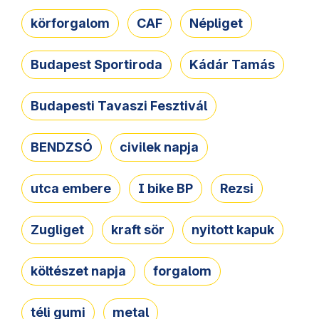
körforgalom
CAF
Népliget
Budapest Sportiroda
Kádár Tamás
Budapesti Tavaszi Fesztivál
BENDZSÓ
civilek napja
utca embere
I bike BP
Rezsi
Zugliget
kraft sör
nyitott kapuk
költészet napja
forgalom
téli gumi
metal