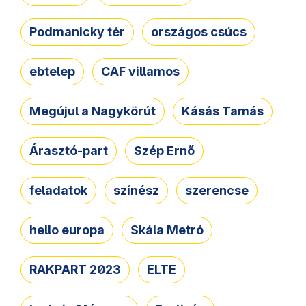
Podmanicky tér
országos csúcs
ebtelep
CAF villamos
Megújul a Nagykörút
Kásás Tamás
Árasztó-part
Szép Ernő
feladatok
színész
szerencse
hello europa
Skála Metró
RAKPART 2023
ELTE