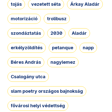
tojás
vezetett séta
Árkay Aladár
motorizáció
trolibusz
szondáztatás
2030
Aladár
erkélyzöldítés
petanque
napp
Béres András
nagylemez
Csalogány utca
slam poetry országos bajnokság
fővárosi helyi védettség