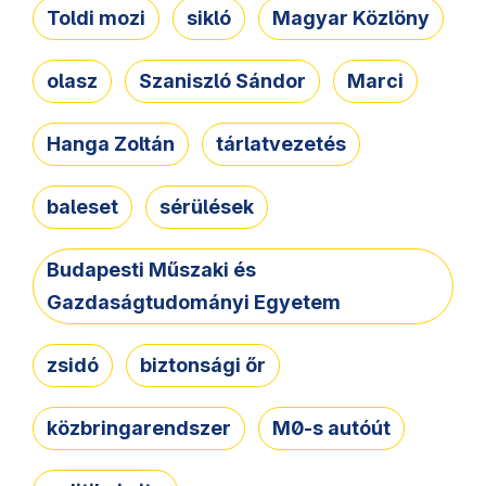
Toldi mozi
sikló
Magyar Közlöny
olasz
Szaniszló Sándor
Marci
Hanga Zoltán
tárlatvezetés
baleset
sérülések
Budapesti Műszaki és
Gazdaságtudományi Egyetem
zsidó
biztonsági őr
közbringarendszer
M0-s autóút