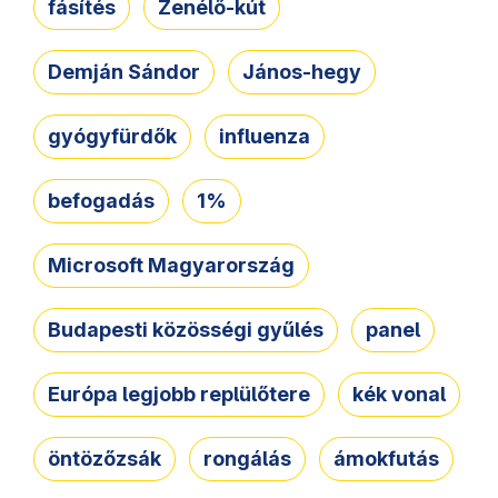
fásítés
Zenélő-kút
Demján Sándor
János-hegy
gyógyfürdők
influenza
befogadás
1%
Microsoft Magyarország
Budapesti közösségi gyűlés
panel
Európa legjobb replülőtere
kék vonal
öntözőzsák
rongálás
ámokfutás