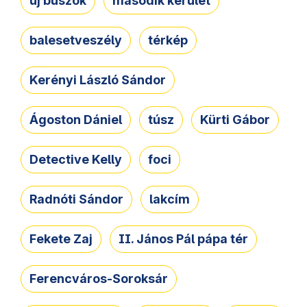
új buszok
második kerület
balesetveszély
térkép
Kerényi László Sándor
Ágoston Dániel
túsz
Kürti Gábor
Detective Kelly
foci
Radnóti Sándor
lakcím
Fekete Zaj
II. János Pál pápa tér
Ferencváros-Soroksár