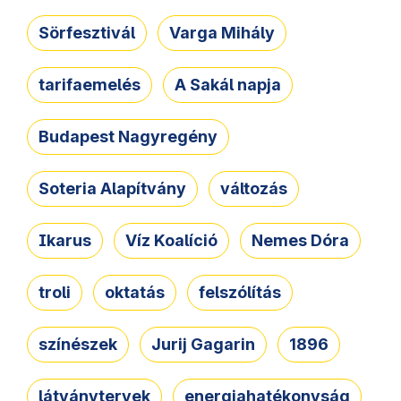
Sörfesztivál
Varga Mihály
tarifaemelés
A Sakál napja
Budapest Nagyregény
Soteria Alapítvány
változás
Ikarus
Víz Koalíció
Nemes Dóra
troli
oktatás
felszólítás
színészek
Jurij Gagarin
1896
látványtervek
energiahatékonyság