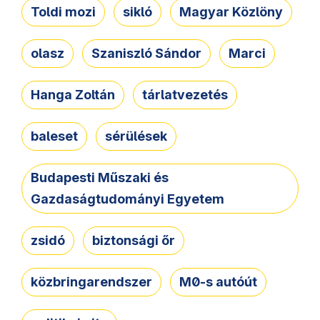
Toldi mozi
sikló
Magyar Közlöny
olasz
Szaniszló Sándor
Marci
Hanga Zoltán
tárlatvezetés
baleset
sérülések
Budapesti Műszaki és
Gazdaságtudományi Egyetem
zsidó
biztonsági őr
közbringarendszer
M0-s autóút