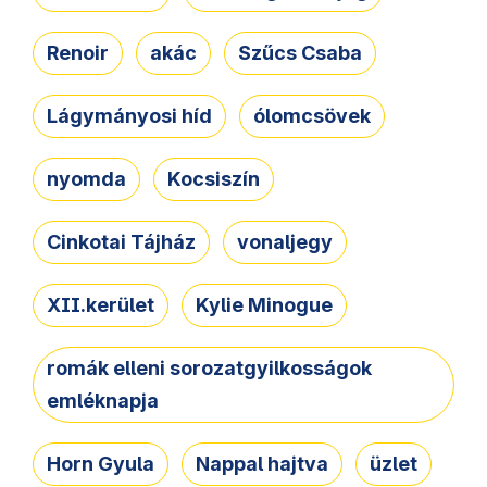
Renoir
akác
Szűcs Csaba
Lágymányosi híd
ólomcsövek
nyomda
Kocsiszín
Cinkotai Tájház
vonaljegy
XII.kerület
Kylie Minogue
romák elleni sorozatgyilkosságok
emléknapja
Horn Gyula
Nappal hajtva
üzlet