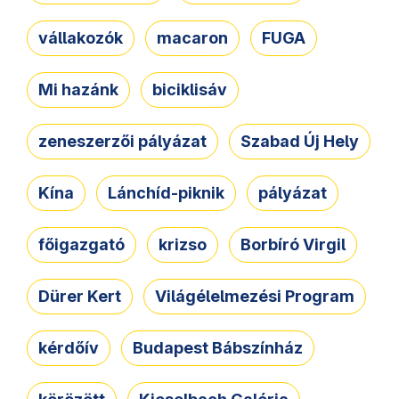
vállakozók
macaron
FUGA
Mi hazánk
biciklisáv
zeneszerzői pályázat
Szabad Új Hely
Kína
Lánchíd-piknik
pályázat
főigazgató
krizso
Borbíró Virgil
Dürer Kert
Világélelmezési Program
kérdőív
Budapest Bábszínház