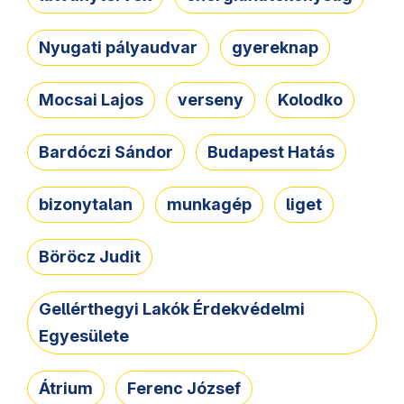
Nyugati pályaudvar
gyereknap
Mocsai Lajos
verseny
Kolodko
Bardóczi Sándor
Budapest Hatás
bizonytalan
munkagép
liget
Böröcz Judit
Gellérthegyi Lakók Érdekvédelmi
Egyesülete
Átrium
Ferenc József