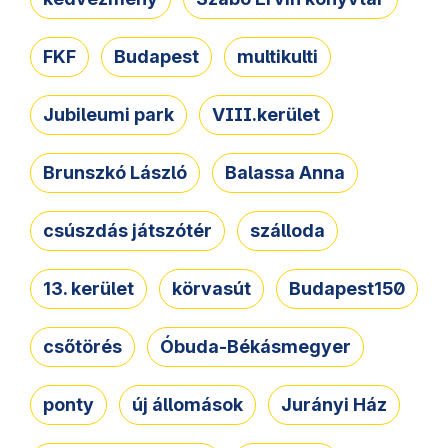
FKF
Budapest
multikulti
Jubileumi park
VIII.kerület
Brunszkó László
Balassa Anna
csúszdás játszótér
szálloda
13. kerület
körvasút
Budapest150
csőtörés
Óbuda-Békásmegyer
ponty
új állomások
Jurányi Ház