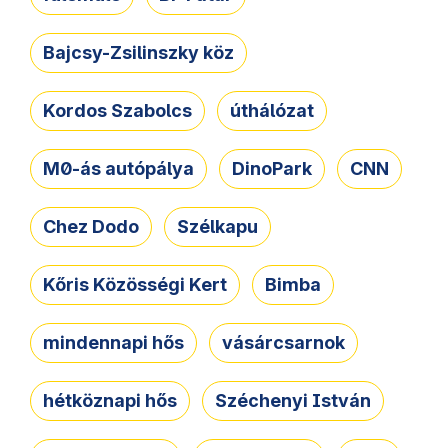
Bajcsy-Zsilinszky köz
Kordos Szabolcs
úthálózat
M0-ás autópálya
DinoPark
CNN
Chez Dodo
Szélkapu
Kőris Közösségi Kert
Bimba
mindennapi hős
vásárcsarnok
hétköznapi hős
Széchenyi István