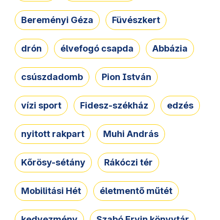
Bereményi Géza
Füvészkert
drón
élvefogó csapda
Abbázia
csúszdadomb
Pion István
vízi sport
Fidesz-székház
edzés
nyitott rakpart
Muhi András
Kőrösy-sétány
Rákóczi tér
Mobilitási Hét
életmentő műtét
kedvezmény
Szabó Ervin könyvtár