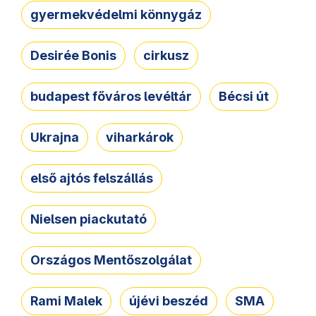
gyermekvédelmi könnygáz
Desirée Bonis
cirkusz
budapest főváros levéltár
Bécsi út
Ukrajna
viharkárok
első ajtós felszállás
Nielsen piackutató
Országos Mentőszolgálat
Rami Malek
újévi beszéd
SMA