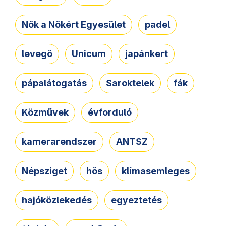
Nők a Nőkért Egyesület
padel
levegő
Unicum
japánkert
pápalátogatás
Saroktelek
fák
Közművek
évforduló
kamerarendszer
ANTSZ
Népsziget
hős
klímasemleges
hajóközlekedés
egyeztetés