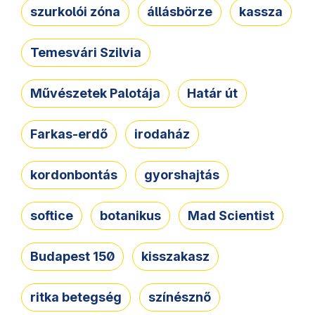
szurkolói zóna
állásbörze
kassza
Temesvári Szilvia
Művészetek Palotája
Határ út
Farkas-erdő
irodaház
kordonbontás
gyorshajtás
softice
botanikus
Mad Scientist
Budapest 150
kisszakasz
ritka betegség
színésznő