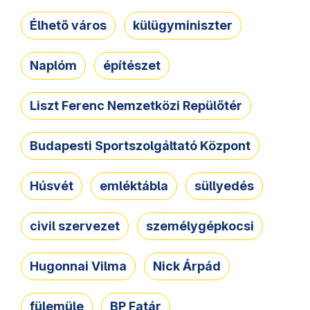
Élhető város
külügyminiszter
Naplóm
építészet
Liszt Ferenc Nemzetközi Repülőtér
Budapesti Sportszolgáltató Központ
Húsvét
emléktábla
süllyedés
civil szervezet
személygépkocsi
Hugonnai Vilma
Nick Árpád
fülemüle
BP Fatár