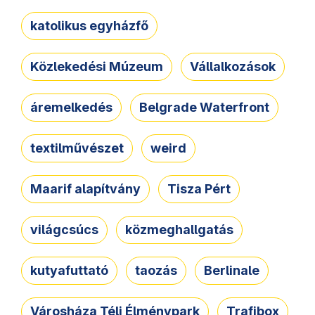
katolikus egyházfő
Közlekedési Múzeum
Vállalkozások
áremelkedés
Belgrade Waterfront
textilművészet
weird
Maarif alapítvány
Tisza Pért
világcsúcs
közmeghallgatás
kutyafuttató
taozás
Berlinale
Városháza Téli Élménypark
Trafibox