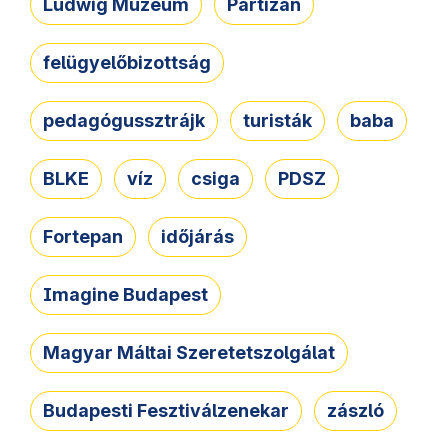
Ludwig Múzeum
Partizán
felügyelőbizottság
pedagógussztrájk
turisták
baba
BLKE
víz
csiga
PDSZ
Fortepan
időjárás
Imagine Budapest
Magyar Máltai Szeretetszolgálat
Budapesti Fesztiválzenekar
zászló