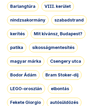
Barlangtúra
VIII. kerület
nindzsakormány
szabadstrand
kerítés
Mit kívánsz, Budapest?
patika
síkosságmentesítés
magyar márka
Csengery utca
Bodor Ádám
Bram Stoker-díj
LEGO-oroszlán
elbontás
Fekete Giorgio
autósüldözés