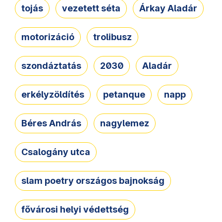
tojás
vezetett séta
Árkay Aladár
motorizáció
trolibusz
szondáztatás
2030
Aladár
erkélyzöldítés
petanque
napp
Béres András
nagylemez
Csalogány utca
slam poetry országos bajnokság
fővárosi helyi védettség