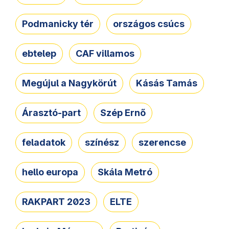
Podmanicky tér
országos csúcs
ebtelep
CAF villamos
Megújul a Nagykörút
Kásás Tamás
Árasztó-part
Szép Ernő
feladatok
színész
szerencse
hello europa
Skála Metró
RAKPART 2023
ELTE