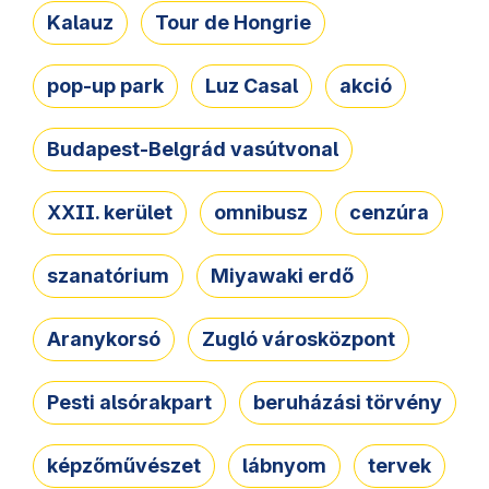
Kalauz
Tour de Hongrie
pop-up park
Luz Casal
akció
Budapest-Belgrád vasútvonal
XXII. kerület
omnibusz
cenzúra
szanatórium
Miyawaki erdő
Aranykorsó
Zugló városközpont
Pesti alsórakpart
beruházási törvény
képzőművészet
lábnyom
tervek