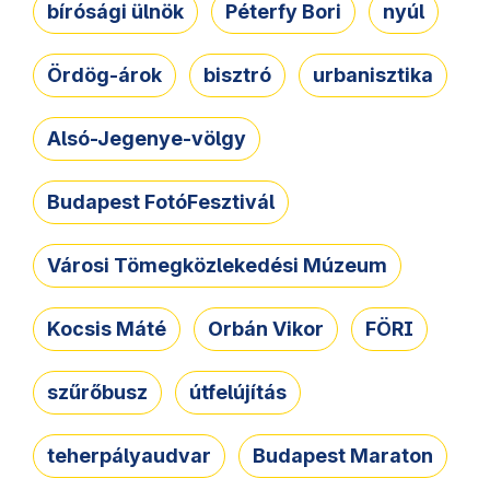
bírósági ülnök
Péterfy Bori
nyúl
Ördög-árok
bisztró
urbanisztika
Alsó-Jegenye-völgy
Budapest FotóFesztivál
Városi Tömegközlekedési Múzeum
Kocsis Máté
Orbán Vikor
FÖRI
szűrőbusz
útfelújítás
teherpályaudvar
Budapest Maraton