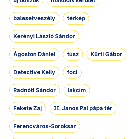
új buszok
második kerület
balesetveszély
térkép
Kerényi László Sándor
Ágoston Dániel
túsz
Kürti Gábor
Detective Kelly
foci
Radnóti Sándor
lakcím
Fekete Zaj
II. János Pál pápa tér
Ferencváros-Soroksár