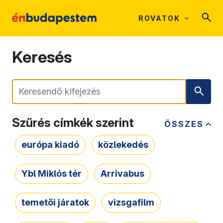
ROVATOK
Keresés
Keresés
Szűrés címkék szerint
ÖSSZES
európa kiadó
közlekedés
Ybl Miklós tér
Arrivabus
temetői járatok
vizsgafilm