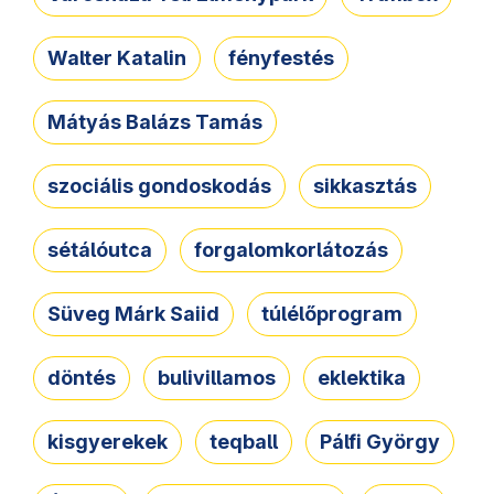
Walter Katalin
fényfestés
Mátyás Balázs Tamás
szociális gondoskodás
sikkasztás
sétálóutca
forgalomkorlátozás
Süveg Márk Saiid
túlélőprogram
döntés
bulivillamos
eklektika
kisgyerekek
teqball
Pálfi György