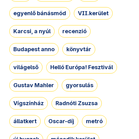
egyenlő bánásmód
VII.kerület
Karcsi, a nyúl
recenzió
Budapest anno
könyvtár
világelső
Helló Európa! Fesztivál
Gustav Mahler
gyorsulás
Vígszínház
Radnóti Zsuzsa
állatkert
Oscar-díj
metró