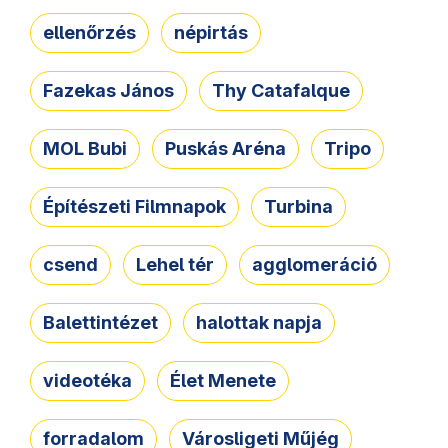
ellenőrzés
népirtás
Fazekas János
Thy Catafalque
MOL Bubi
Puskás Aréna
Tripo
Építészeti Filmnapok
Turbina
csend
Lehel tér
agglomeráció
Balettintézet
halottak napja
videotéka
Élet Menete
forradalom
Városligeti Műjég