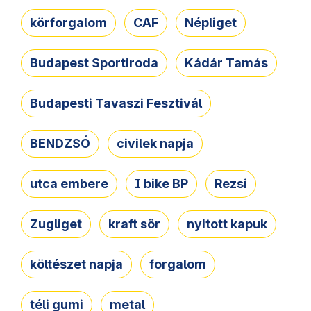
körforgalom
CAF
Népliget
Budapest Sportiroda
Kádár Tamás
Budapesti Tavaszi Fesztivál
BENDZSÓ
civilek napja
utca embere
I bike BP
Rezsi
Zugliget
kraft sör
nyitott kapuk
költészet napja
forgalom
téli gumi
metal