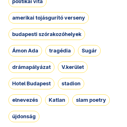
politikai vita
amerikai tojásgurító verseny
budapesti szórakozóhelyek
Ámon Ada
tragédia
Sugár
drámapályázat
V.kerület
Hotel Budapest
stadion
elnevezés
Katlan
slam poetry
újdonság