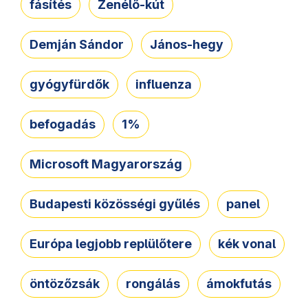
fásítés
Zenélő-kút
Demján Sándor
János-hegy
gyógyfürdők
influenza
befogadás
1%
Microsoft Magyarország
Budapesti közösségi gyűlés
panel
Európa legjobb replülőtere
kék vonal
öntözőzsák
rongálás
ámokfutás