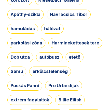
körözött
Kieselbach Galéria
Apáthy-szikla
Navracsics Tibor
hamuládás
hálózat
parkolási zóna
Harminckettesek tere
Dob utca
autóbusz
etető
Samu
erkölcstelenség
Puskás Panni
Pro Urbe díjak
extrém fagylaltok
Billie Eilish