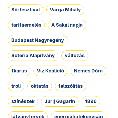
Sörfesztivál
Varga Mihály
tarifaemelés
A Sakál napja
Budapest Nagyregény
Soteria Alapítvány
változás
Ikarus
Víz Koalíció
Nemes Dóra
troli
oktatás
felszólítás
színészek
Jurij Gagarin
1896
látványtervek
energiahatékonyság