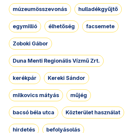
múzeumösszevonás
hulladékgyűjtő
egymillió
élhetőség
facsemete
Zoboki Gábor
Duna Menti Regionális Vízmű Zrt.
kerékpár
Kereki Sándor
milkovics mátyás
műjég
bacsó béla utca
Közterület használat
hirdetés
befolyásolás