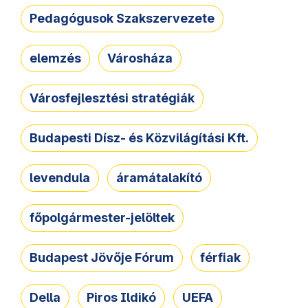
Pedagógusok Szakszervezete
elemzés
Városháza
Városfejlesztési stratégiák
Budapesti Dísz- és Közvilágítási Kft.
levendula
áramátalakító
főpolgármester-jelöltek
Budapest Jövője Fórum
férfiak
Della
Piros Ildikó
UEFA