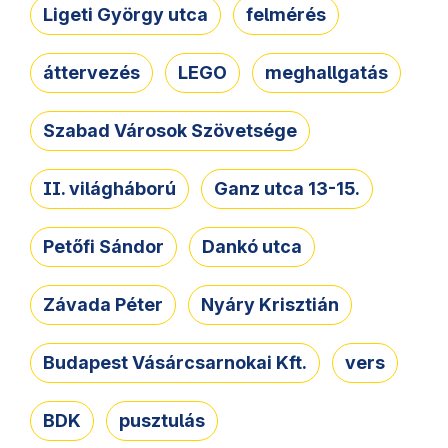
Ligeti György utca
felmérés
áttervezés
LEGO
meghallgatás
Szabad Városok Szövetsége
II. világháború
Ganz utca 13-15.
Petőfi Sándor
Dankó utca
Závada Péter
Nyáry Krisztián
Budapest Vásárcsarnokai Kft.
vers
BDK
pusztulás