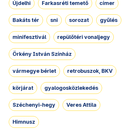
Újdelhi
Farkasréti temető
címer
Bakáts tér
sni
sorozat
gyűlés
minifesztivál
repülőtéri vonaljegy
Örkény István Színház
vármegye bérlet
retrobuszok, BKV
körjárat
gyalogosközlekedés
Széchenyi-hegy
Veres Attila
Himnusz