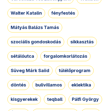
Walter Katalin
fényfestés
Mátyás Balázs Tamás
szociális gondoskodás
sikkasztás
sétálóutca
forgalomkorlátozás
Süveg Márk Saiid
túlélőprogram
döntés
bulivillamos
eklektika
kisgyerekek
teqball
Pálfi György