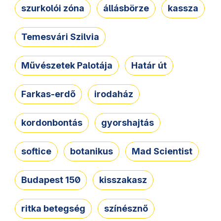
szurkolói zóna
állásbörze
kassza
Temesvári Szilvia
Művészetek Palotája
Határ út
Farkas-erdő
irodaház
kordonbontás
gyorshajtás
softice
botanikus
Mad Scientist
Budapest 150
kisszakasz
ritka betegség
színésznő