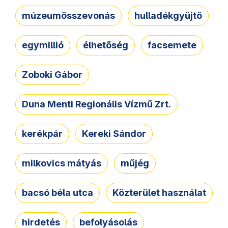
múzeumösszevonás
hulladékgyűjtő
egymillió
élhetőség
facsemete
Zoboki Gábor
Duna Menti Regionális Vízmű Zrt.
kerékpár
Kereki Sándor
milkovics mátyás
műjég
bacsó béla utca
Közterület használat
hirdetés
befolyásolás