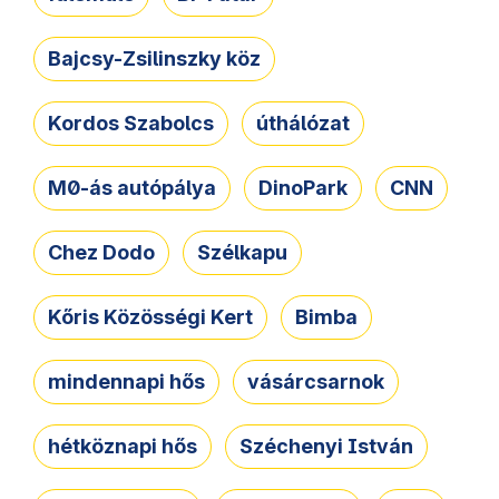
Bajcsy-Zsilinszky köz
Kordos Szabolcs
úthálózat
M0-ás autópálya
DinoPark
CNN
Chez Dodo
Szélkapu
Kőris Közösségi Kert
Bimba
mindennapi hős
vásárcsarnok
hétköznapi hős
Széchenyi István