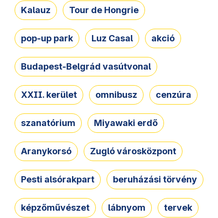
Kalauz
Tour de Hongrie
pop-up park
Luz Casal
akció
Budapest-Belgrád vasútvonal
XXII. kerület
omnibusz
cenzúra
szanatórium
Miyawaki erdő
Aranykorsó
Zugló városközpont
Pesti alsórakpart
beruházási törvény
képzőművészet
lábnyom
tervek