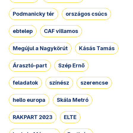
Podmanicky tér
országos csúcs
ebtelep
CAF villamos
Megújul a Nagykörút
Kásás Tamás
Árasztó-part
Szép Ernő
feladatok
színész
szerencse
hello europa
Skála Metró
RAKPART 2023
ELTE