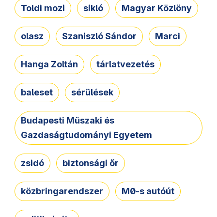
Toldi mozi
sikló
Magyar Közlöny
olasz
Szaniszló Sándor
Marci
Hanga Zoltán
tárlatvezetés
baleset
sérülések
Budapesti Műszaki és
Gazdaságtudományi Egyetem
zsidó
biztonsági őr
közbringarendszer
M0-s autóút