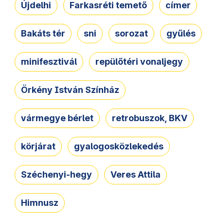
Újdelhi
Farkasréti temető
címer
Bakáts tér
sni
sorozat
gyűlés
minifesztivál
repülőtéri vonaljegy
Örkény István Színház
vármegye bérlet
retrobuszok, BKV
körjárat
gyalogosközlekedés
Széchenyi-hegy
Veres Attila
Himnusz