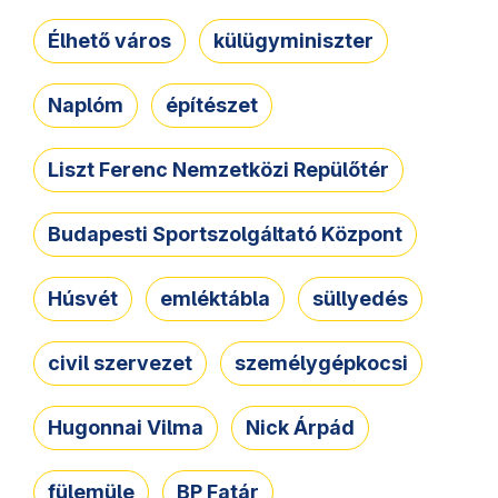
Élhető város
külügyminiszter
Naplóm
építészet
Liszt Ferenc Nemzetközi Repülőtér
Budapesti Sportszolgáltató Központ
Húsvét
emléktábla
süllyedés
civil szervezet
személygépkocsi
Hugonnai Vilma
Nick Árpád
fülemüle
BP Fatár