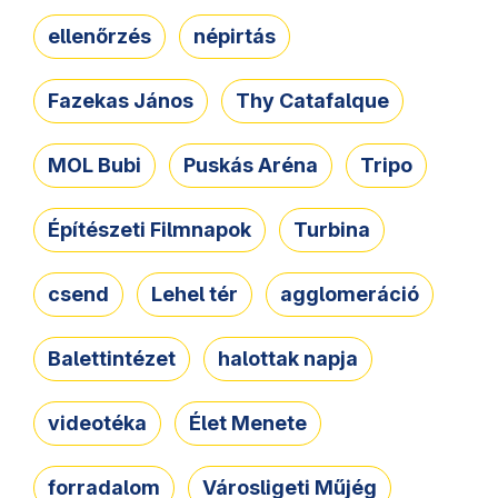
ellenőrzés
népirtás
Fazekas János
Thy Catafalque
MOL Bubi
Puskás Aréna
Tripo
Építészeti Filmnapok
Turbina
csend
Lehel tér
agglomeráció
Balettintézet
halottak napja
videotéka
Élet Menete
forradalom
Városligeti Műjég