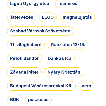
Ligeti György utca
felmérés
áttervezés
LEGO
meghallgatás
Szabad Városok Szövetsége
II. világháború
Ganz utca 13-15.
Petőfi Sándor
Dankó utca
Závada Péter
Nyáry Krisztián
Budapest Vásárcsarnokai Kft.
vers
BDK
pusztulás