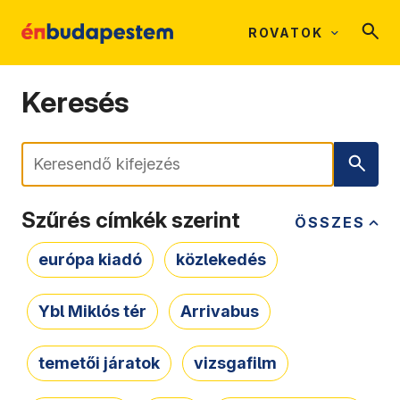
ROVATOK
Keresés
Keresés
Szűrés címkék szerint
ÖSSZES
európa kiadó
közlekedés
Ybl Miklós tér
Arrivabus
temetői járatok
vizsgafilm