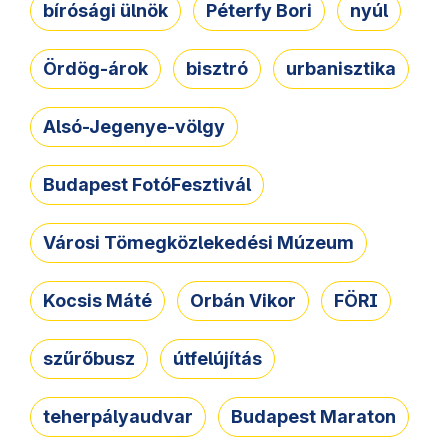
bírósági ülnök
Péterfy Bori
nyúl
Ördög-árok
bisztró
urbanisztika
Alsó-Jegenye-völgy
Budapest FotóFesztivál
Városi Tömegközlekedési Múzeum
Kocsis Máté
Orbán Vikor
FÖRI
szűrőbusz
útfelújítás
teherpályaudvar
Budapest Maraton