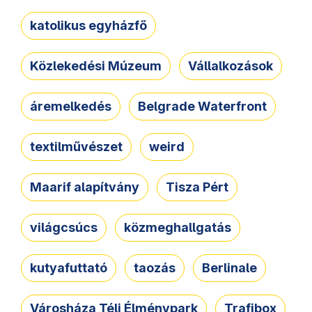
katolikus egyházfő
Közlekedési Múzeum
Vállalkozások
áremelkedés
Belgrade Waterfront
textilművészet
weird
Maarif alapítvány
Tisza Pért
világcsúcs
közmeghallgatás
kutyafuttató
taozás
Berlinale
Városháza Téli Élménypark
Trafibox