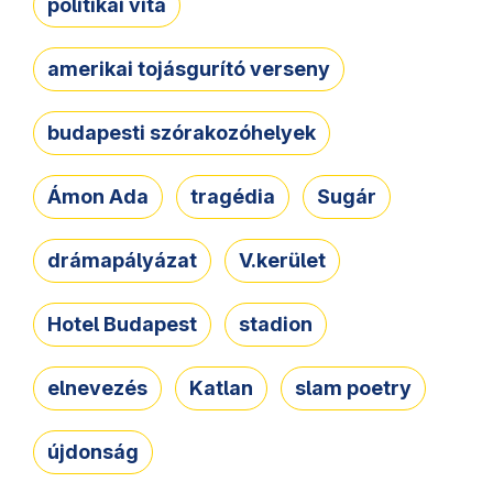
politikai vita
amerikai tojásgurító verseny
budapesti szórakozóhelyek
Ámon Ada
tragédia
Sugár
drámapályázat
V.kerület
Hotel Budapest
stadion
elnevezés
Katlan
slam poetry
újdonság