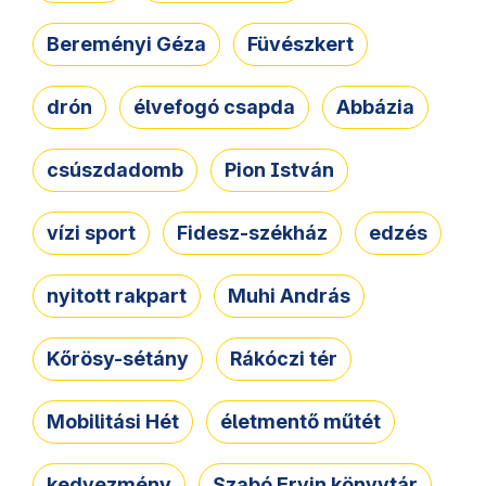
Bereményi Géza
Füvészkert
drón
élvefogó csapda
Abbázia
csúszdadomb
Pion István
vízi sport
Fidesz-székház
edzés
nyitott rakpart
Muhi András
Kőrösy-sétány
Rákóczi tér
Mobilitási Hét
életmentő műtét
kedvezmény
Szabó Ervin könyvtár