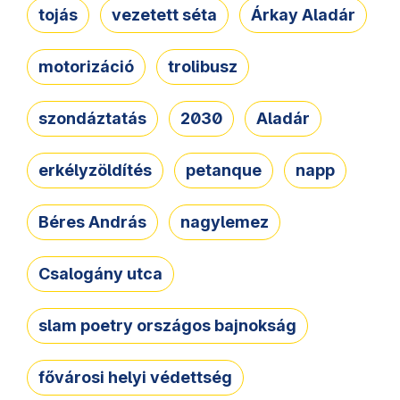
tojás
vezetett séta
Árkay Aladár
motorizáció
trolibusz
szondáztatás
2030
Aladár
erkélyzöldítés
petanque
napp
Béres András
nagylemez
Csalogány utca
slam poetry országos bajnokság
fővárosi helyi védettség