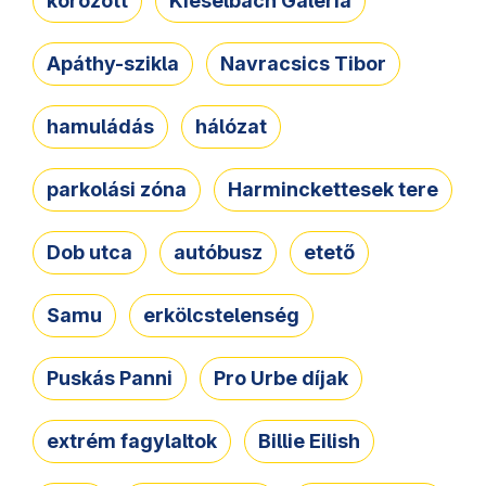
körözött
Kieselbach Galéria
Apáthy-szikla
Navracsics Tibor
hamuládás
hálózat
parkolási zóna
Harminckettesek tere
Dob utca
autóbusz
etető
Samu
erkölcstelenség
Puskás Panni
Pro Urbe díjak
extrém fagylaltok
Billie Eilish