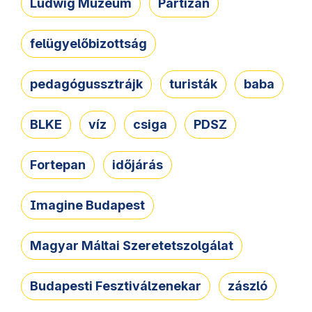
Ludwig Múzeum
Partizán
felügyelőbizottság
pedagógussztrájk
turisták
baba
BLKE
víz
csiga
PDSZ
Fortepan
időjárás
Imagine Budapest
Magyar Máltai Szeretetszolgálat
Budapesti Fesztiválzenekar
zászló