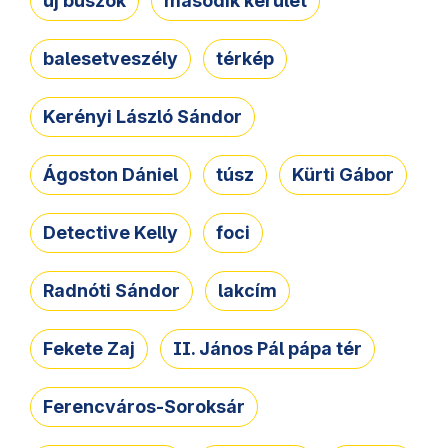
új buszok
második kerület
balesetveszély
térkép
Kerényi László Sándor
Ágoston Dániel
túsz
Kürti Gábor
Detective Kelly
foci
Radnóti Sándor
lakcím
Fekete Zaj
II. János Pál pápa tér
Ferencváros-Soroksár