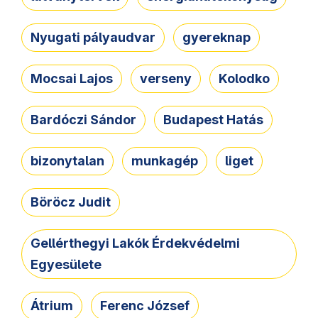
Nyugati pályaudvar
gyereknap
Mocsai Lajos
verseny
Kolodko
Bardóczi Sándor
Budapest Hatás
bizonytalan
munkagép
liget
Böröcz Judit
Gellérthegyi Lakók Érdekvédelmi
Egyesülete
Átrium
Ferenc József