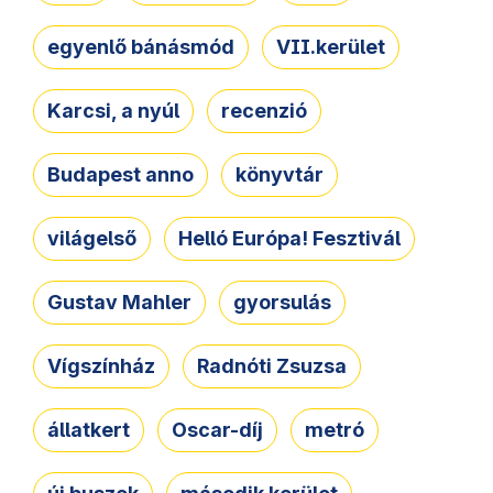
egyenlő bánásmód
VII.kerület
Karcsi, a nyúl
recenzió
Budapest anno
könyvtár
világelső
Helló Európa! Fesztivál
Gustav Mahler
gyorsulás
Vígszínház
Radnóti Zsuzsa
állatkert
Oscar-díj
metró