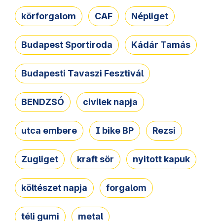
körforgalom
CAF
Népliget
Budapest Sportiroda
Kádár Tamás
Budapesti Tavaszi Fesztivál
BENDZSÓ
civilek napja
utca embere
I bike BP
Rezsi
Zugliget
kraft sör
nyitott kapuk
költészet napja
forgalom
téli gumi
metal