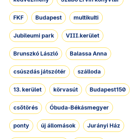
FKF
Budapest
multikulti
Jubileumi park
VIII.kerület
Brunszkó László
Balassa Anna
csúszdás játszótér
szálloda
13. kerület
körvasút
Budapest150
csőtörés
Óbuda-Békásmegyer
ponty
új állomások
Jurányi Ház