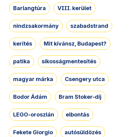
Barlangtúra
VIII. kerület
nindzsakormány
szabadstrand
kerítés
Mit kívánsz, Budapest?
patika
síkosságmentesítés
magyar márka
Csengery utca
Bodor Ádám
Bram Stoker-díj
LEGO-oroszlán
elbontás
Fekete Giorgio
autósüldözés