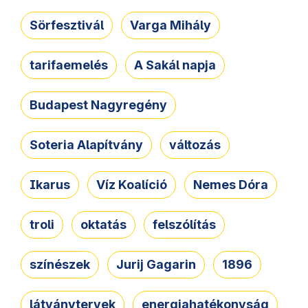
Sörfesztivál
Varga Mihály
tarifaemelés
A Sakál napja
Budapest Nagyregény
Soteria Alapítvány
változás
Ikarus
Víz Koalíció
Nemes Dóra
troli
oktatás
felszólítás
színészek
Jurij Gagarin
1896
látványtervek
energiahatékonyság