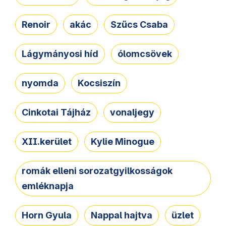
Renoir
akác
Szűcs Csaba
Lágymányosi híd
ólomcsövek
nyomda
Kocsiszín
Cinkotai Tájház
vonaljegy
XII.kerület
Kylie Minogue
romák elleni sorozatgyilkosságok
emléknapja
Horn Gyula
Nappal hajtva
üzlet