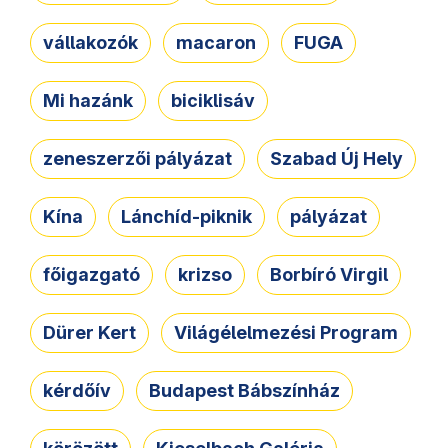
vállakozók
macaron
FUGA
Mi hazánk
biciklisáv
zeneszerzői pályázat
Szabad Új Hely
Kína
Lánchíd-piknik
pályázat
főigazgató
krizso
Borbíró Virgil
Dürer Kert
Világélelmezési Program
kérdőív
Budapest Bábszínház