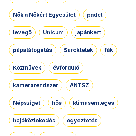
Nők a Nőkért Egyesület
padel
levegő
Unicum
japánkert
pápalátogatás
Saroktelek
fák
Közművek
évforduló
kamerarendszer
ANTSZ
Népsziget
hős
klímasemleges
hajóközlekedés
egyeztetés