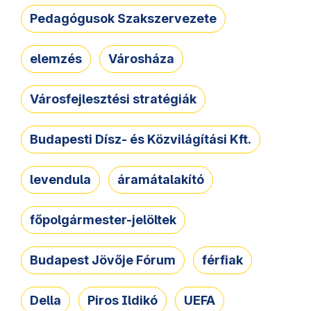
Pedagógusok Szakszervezete
elemzés
Városháza
Városfejlesztési stratégiák
Budapesti Dísz- és Közvilágítási Kft.
levendula
áramátalakító
főpolgármester-jelöltek
Budapest Jövője Fórum
férfiak
Della
Piros Ildikó
UEFA