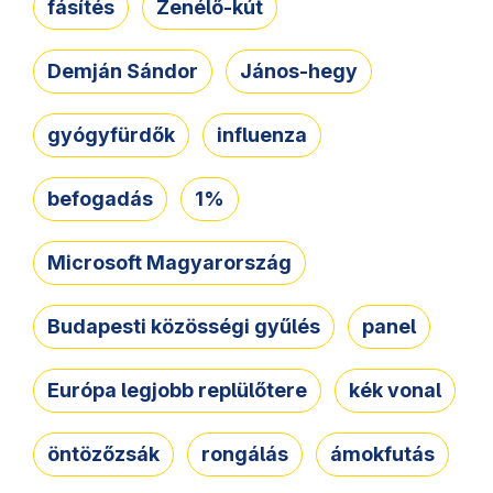
fásítés
Zenélő-kút
Demján Sándor
János-hegy
gyógyfürdők
influenza
befogadás
1%
Microsoft Magyarország
Budapesti közösségi gyűlés
panel
Európa legjobb replülőtere
kék vonal
öntözőzsák
rongálás
ámokfutás