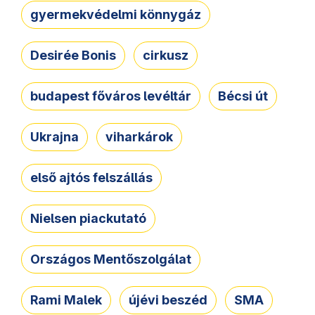
gyermekvédelmi könnygáz
Desirée Bonis
cirkusz
budapest főváros levéltár
Bécsi út
Ukrajna
viharkárok
első ajtós felszállás
Nielsen piackutató
Országos Mentőszolgálat
Rami Malek
újévi beszéd
SMA