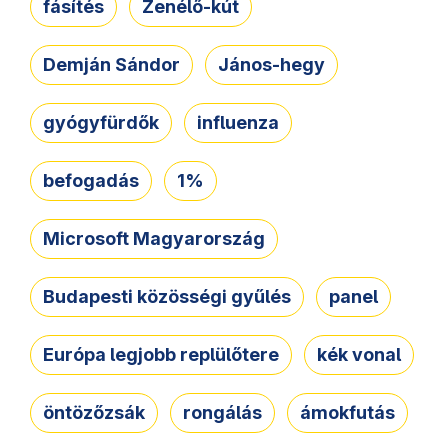
fásítés
Zenélő-kút
Demján Sándor
János-hegy
gyógyfürdők
influenza
befogadás
1%
Microsoft Magyarország
Budapesti közösségi gyűlés
panel
Európa legjobb replülőtere
kék vonal
öntözőzsák
rongálás
ámokfutás