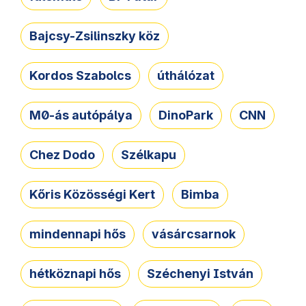
Bajcsy-Zsilinszky köz
Kordos Szabolcs
úthálózat
M0-ás autópálya
DinoPark
CNN
Chez Dodo
Szélkapu
Kőris Közösségi Kert
Bimba
mindennapi hős
vásárcsarnok
hétköznapi hős
Széchenyi István