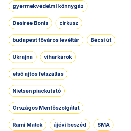
gyermekvédelmi könnygáz
Desirée Bonis
cirkusz
budapest főváros levéltár
Bécsi út
Ukrajna
viharkárok
első ajtós felszállás
Nielsen piackutató
Országos Mentőszolgálat
Rami Malek
újévi beszéd
SMA