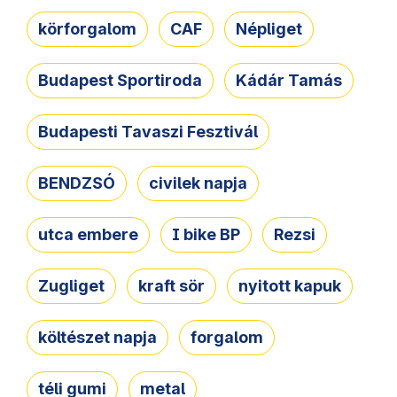
körforgalom
CAF
Népliget
Budapest Sportiroda
Kádár Tamás
Budapesti Tavaszi Fesztivál
BENDZSÓ
civilek napja
utca embere
I bike BP
Rezsi
Zugliget
kraft sör
nyitott kapuk
költészet napja
forgalom
téli gumi
metal