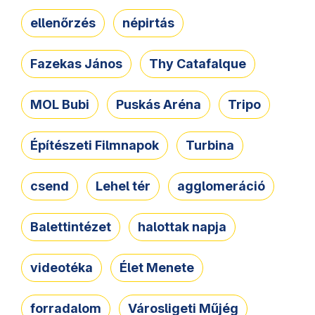
ellenőrzés
népirtás
Fazekas János
Thy Catafalque
MOL Bubi
Puskás Aréna
Tripo
Építészeti Filmnapok
Turbina
csend
Lehel tér
agglomeráció
Balettintézet
halottak napja
videotéka
Élet Menete
forradalom
Városligeti Műjég