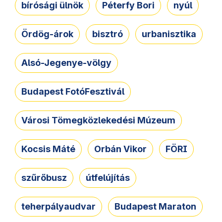
bírósági ülnök
Péterfy Bori
nyúl
Ördög-árok
bisztró
urbanisztika
Alsó-Jegenye-völgy
Budapest FotóFesztivál
Városi Tömegközlekedési Múzeum
Kocsis Máté
Orbán Vikor
FÖRI
szűrőbusz
útfelújítás
teherpályaudvar
Budapest Maraton