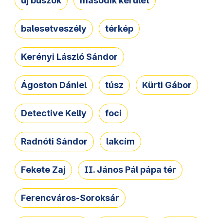
új buszok
második kerület
balesetveszély
térkép
Kerényi László Sándor
Ágoston Dániel
túsz
Kürti Gábor
Detective Kelly
foci
Radnóti Sándor
lakcím
Fekete Zaj
II. János Pál pápa tér
Ferencváros-Soroksár