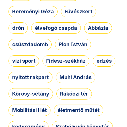
Bereményi Géza
Füvészkert
drón
élvefogó csapda
Abbázia
csúszdadomb
Pion István
vízi sport
Fidesz-székház
edzés
nyitott rakpart
Muhi András
Kőrösy-sétány
Rákóczi tér
Mobilitási Hét
életmentő műtét
kedvezmény
Szabó Ervin könyvtár