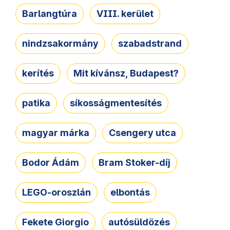
Barlangtúra
VIII. kerület
nindzsakormány
szabadstrand
kerítés
Mit kívánsz, Budapest?
patika
síkosságmentesítés
magyar márka
Csengery utca
Bodor Ádám
Bram Stoker-díj
LEGO-oroszlán
elbontás
Fekete Giorgio
autósüldözés