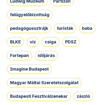
Ludwig Múzeum
Partizán
felügyelőbizottság
pedagógussztrájk
turisták
baba
BLKE
víz
csiga
PDSZ
Fortepan
időjárás
Imagine Budapest
Magyar Máltai Szeretetszolgálat
Budapesti Fesztiválzenekar
zászló