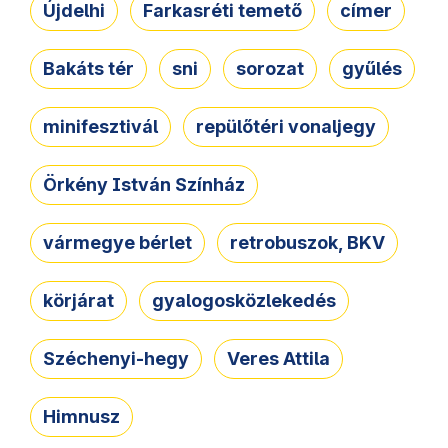
Újdelhi
Farkasréti temető
címer
Bakáts tér
sni
sorozat
gyűlés
minifesztivál
repülőtéri vonaljegy
Örkény István Színház
vármegye bérlet
retrobuszok, BKV
körjárat
gyalogosközlekedés
Széchenyi-hegy
Veres Attila
Himnusz