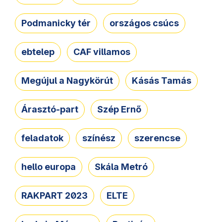
Podmanicky tér
országos csúcs
ebtelep
CAF villamos
Megújul a Nagykörút
Kásás Tamás
Árasztó-part
Szép Ernő
feladatok
színész
szerencse
hello europa
Skála Metró
RAKPART 2023
ELTE