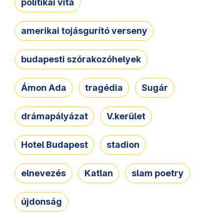
politikai vita
amerikai tojásgurító verseny
budapesti szórakozóhelyek
Ámon Ada
tragédia
Sugár
drámapályázat
V.kerület
Hotel Budapest
stadion
elnevezés
Katlan
slam poetry
újdonság