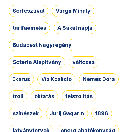
Sörfesztivál
Varga Mihály
tarifaemelés
A Sakál napja
Budapest Nagyregény
Soteria Alapítvány
változás
Ikarus
Víz Koalíció
Nemes Dóra
troli
oktatás
felszólítás
színészek
Jurij Gagarin
1896
látványtervek
energiahatékonyság