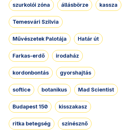
szurkolói zóna
állásbörze
kassza
Temesvári Szilvia
Művészetek Palotája
Határ út
Farkas-erdő
irodaház
kordonbontás
gyorshajtás
softice
botanikus
Mad Scientist
Budapest 150
kisszakasz
ritka betegség
színésznő