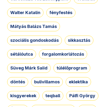
Walter Katalin
fényfestés
Mátyás Balázs Tamás
szociális gondoskodás
sikkasztás
sétálóutca
forgalomkorlátozás
Süveg Márk Saiid
túlélőprogram
döntés
bulivillamos
eklektika
kisgyerekek
teqball
Pálfi György