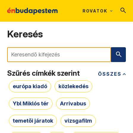
ROVATOK
Keresés
Keresés
Szűrés címkék szerint
ÖSSZES
európa kiadó
közlekedés
Ybl Miklós tér
Arrivabus
temetői járatok
vizsgafilm