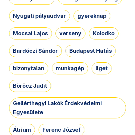
Nyugati pályaudvar
gyereknap
Mocsai Lajos
verseny
Kolodko
Bardóczi Sándor
Budapest Hatás
bizonytalan
munkagép
liget
Böröcz Judit
Gellérthegyi Lakók Érdekvédelmi
Egyesülete
Átrium
Ferenc József