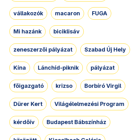
vállakozók
macaron
FUGA
Mi hazánk
biciklisáv
zeneszerzői pályázat
Szabad Új Hely
Kína
Lánchíd-piknik
pályázat
főigazgató
krizso
Borbíró Virgil
Dürer Kert
Világélelmezési Program
kérdőív
Budapest Bábszínház