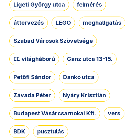
Ligeti György utca
felmérés
áttervezés
LEGO
meghallgatás
Szabad Városok Szövetsége
II. világháború
Ganz utca 13-15.
Petőfi Sándor
Dankó utca
Závada Péter
Nyáry Krisztián
Budapest Vásárcsarnokai Kft.
vers
BDK
pusztulás