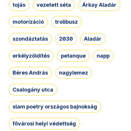
tojás
vezetett séta
Árkay Aladár
motorizáció
trolibusz
szondáztatás
2030
Aladár
erkélyzöldítés
petanque
napp
Béres András
nagylemez
Csalogány utca
slam poetry országos bajnokság
fővárosi helyi védettség