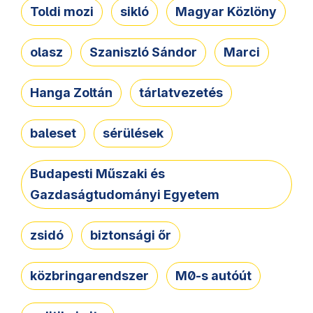
Toldi mozi
sikló
Magyar Közlöny
olasz
Szaniszló Sándor
Marci
Hanga Zoltán
tárlatvezetés
baleset
sérülések
Budapesti Műszaki és
Gazdaságtudományi Egyetem
zsidó
biztonsági őr
közbringarendszer
M0-s autóút