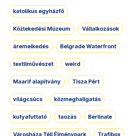
katolikus egyházfő
Közlekedési Múzeum
Vállalkozások
áremelkedés
Belgrade Waterfront
textilművészet
weird
Maarif alapítvány
Tisza Pért
világcsúcs
közmeghallgatás
kutyafuttató
taozás
Berlinale
Városháza Téli Élménypark
Trafibox