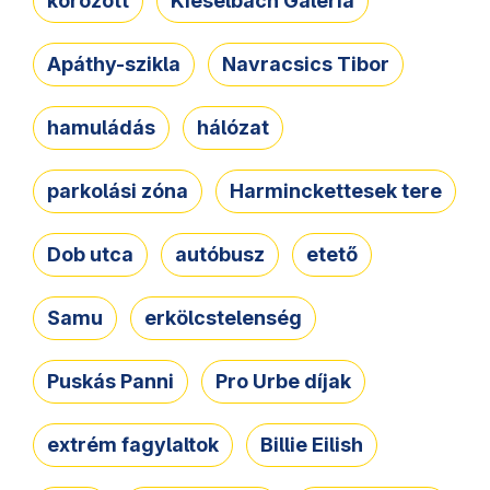
körözött
Kieselbach Galéria
Apáthy-szikla
Navracsics Tibor
hamuládás
hálózat
parkolási zóna
Harminckettesek tere
Dob utca
autóbusz
etető
Samu
erkölcstelenség
Puskás Panni
Pro Urbe díjak
extrém fagylaltok
Billie Eilish