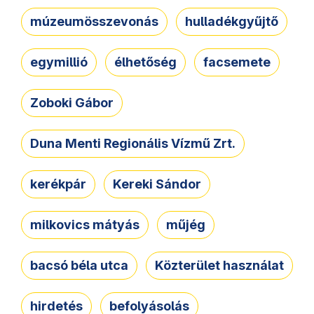
múzeumösszevonás
hulladékgyűjtő
egymillió
élhetőség
facsemete
Zoboki Gábor
Duna Menti Regionális Vízmű Zrt.
kerékpár
Kereki Sándor
milkovics mátyás
műjég
bacsó béla utca
Közterület használat
hirdetés
befolyásolás