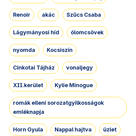
Renoir
akác
Szűcs Csaba
Lágymányosi híd
ólomcsövek
nyomda
Kocsiszín
Cinkotai Tájház
vonaljegy
XII.kerület
Kylie Minogue
romák elleni sorozatgyilkosságok
emléknapja
Horn Gyula
Nappal hajtva
üzlet