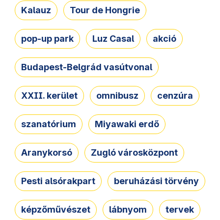
Kalauz
Tour de Hongrie
pop-up park
Luz Casal
akció
Budapest-Belgrád vasútvonal
XXII. kerület
omnibusz
cenzúra
szanatórium
Miyawaki erdő
Aranykorsó
Zugló városközpont
Pesti alsórakpart
beruházási törvény
képzőművészet
lábnyom
tervek