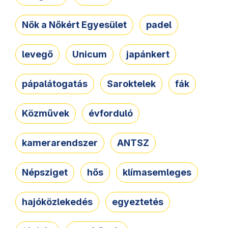
Nők a Nőkért Egyesület
padel
levegő
Unicum
japánkert
pápalátogatás
Saroktelek
fák
Közművek
évforduló
kamerarendszer
ANTSZ
Népsziget
hős
klímasemleges
hajóközlekedés
egyeztetés