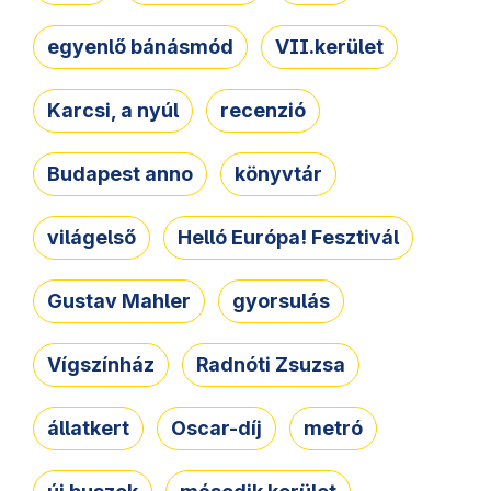
egyenlő bánásmód
VII.kerület
Karcsi, a nyúl
recenzió
Budapest anno
könyvtár
világelső
Helló Európa! Fesztivál
Gustav Mahler
gyorsulás
Vígszínház
Radnóti Zsuzsa
állatkert
Oscar-díj
metró