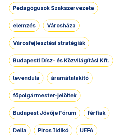
Pedagógusok Szakszervezete
elemzés
Városháza
Városfejlesztési stratégiák
Budapesti Dísz- és Közvilágítási Kft.
levendula
áramátalakító
főpolgármester-jelöltek
Budapest Jövője Fórum
férfiak
Della
Piros Ildikó
UEFA