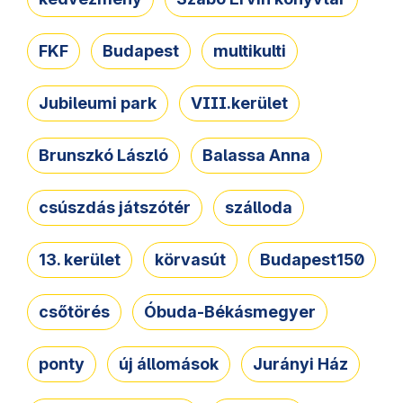
FKF
Budapest
multikulti
Jubileumi park
VIII.kerület
Brunszkó László
Balassa Anna
csúszdás játszótér
szálloda
13. kerület
körvasút
Budapest150
csőtörés
Óbuda-Békásmegyer
ponty
új állomások
Jurányi Ház