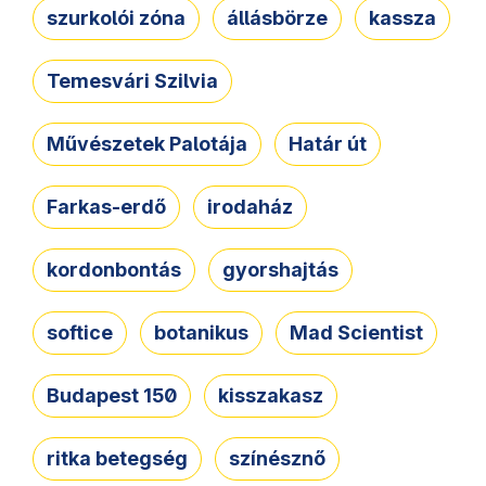
szurkolói zóna
állásbörze
kassza
Temesvári Szilvia
Művészetek Palotája
Határ út
Farkas-erdő
irodaház
kordonbontás
gyorshajtás
softice
botanikus
Mad Scientist
Budapest 150
kisszakasz
ritka betegség
színésznő