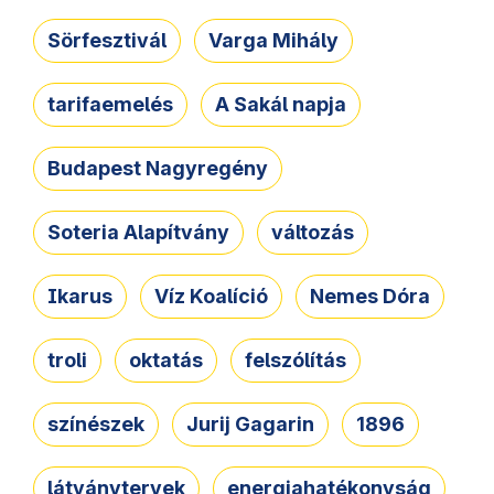
Sörfesztivál
Varga Mihály
tarifaemelés
A Sakál napja
Budapest Nagyregény
Soteria Alapítvány
változás
Ikarus
Víz Koalíció
Nemes Dóra
troli
oktatás
felszólítás
színészek
Jurij Gagarin
1896
látványtervek
energiahatékonyság