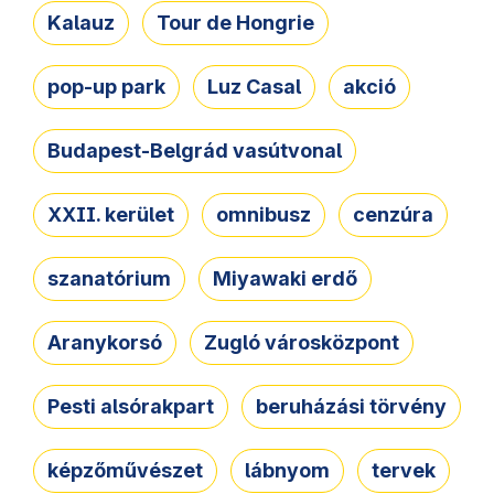
Kalauz
Tour de Hongrie
pop-up park
Luz Casal
akció
Budapest-Belgrád vasútvonal
XXII. kerület
omnibusz
cenzúra
szanatórium
Miyawaki erdő
Aranykorsó
Zugló városközpont
Pesti alsórakpart
beruházási törvény
képzőművészet
lábnyom
tervek