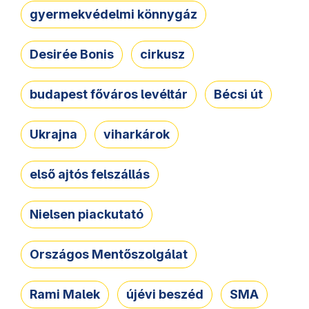
gyermekvédelmi könnygáz
Desirée Bonis
cirkusz
budapest főváros levéltár
Bécsi út
Ukrajna
viharkárok
első ajtós felszállás
Nielsen piackutató
Országos Mentőszolgálat
Rami Malek
újévi beszéd
SMA