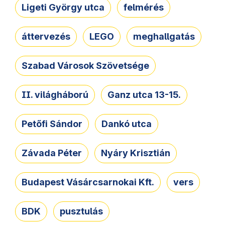
Ligeti György utca
felmérés
áttervezés
LEGO
meghallgatás
Szabad Városok Szövetsége
II. világháború
Ganz utca 13-15.
Petőfi Sándor
Dankó utca
Závada Péter
Nyáry Krisztián
Budapest Vásárcsarnokai Kft.
vers
BDK
pusztulás