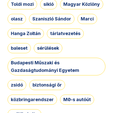
Toldi mozi
sikló
Magyar Közlöny
olasz
Szaniszló Sándor
Marci
Hanga Zoltán
tárlatvezetés
baleset
sérülések
Budapesti Műszaki és
Gazdaságtudományi Egyetem
zsidó
biztonsági őr
közbringarendszer
M0-s autóút