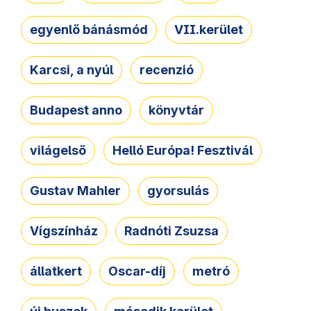
egyenlő bánásmód
VII.kerület
Karcsi, a nyúl
recenzió
Budapest anno
könyvtár
világelső
Helló Európa! Fesztivál
Gustav Mahler
gyorsulás
Vígszínház
Radnóti Zsuzsa
állatkert
Oscar-díj
metró