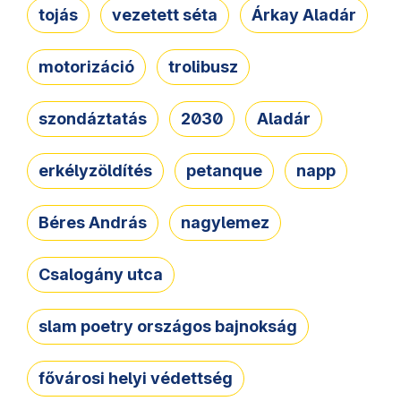
tojás
vezetett séta
Árkay Aladár
motorizáció
trolibusz
szondáztatás
2030
Aladár
erkélyzöldítés
petanque
napp
Béres András
nagylemez
Csalogány utca
slam poetry országos bajnokság
fővárosi helyi védettség