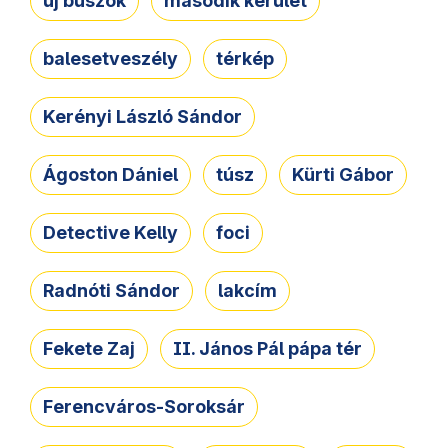
új buszok
második kerület
balesetveszély
térkép
Kerényi László Sándor
Ágoston Dániel
túsz
Kürti Gábor
Detective Kelly
foci
Radnóti Sándor
lakcím
Fekete Zaj
II. János Pál pápa tér
Ferencváros-Soroksár