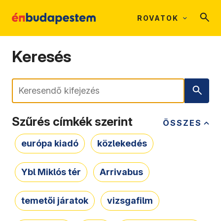
ROVATOK
Keresés
Keresés
Szűrés címkék szerint
ÖSSZES
európa kiadó
közlekedés
Ybl Miklós tér
Arrivabus
temetői járatok
vizsgafilm