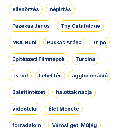
ellenőrzés
népirtás
Fazekas János
Thy Catafalque
MOL Bubi
Puskás Aréna
Tripo
Építészeti Filmnapok
Turbina
csend
Lehel tér
agglomeráció
Balettintézet
halottak napja
videotéka
Élet Menete
forradalom
Városligeti Műjég