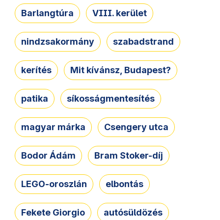
Barlangtúra
VIII. kerület
nindzsakormány
szabadstrand
kerítés
Mit kívánsz, Budapest?
patika
síkosságmentesítés
magyar márka
Csengery utca
Bodor Ádám
Bram Stoker-díj
LEGO-oroszlán
elbontás
Fekete Giorgio
autósüldözés