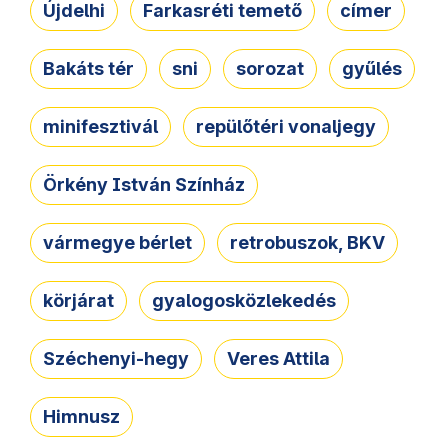
Újdelhi
Farkasréti temető
címer
Bakáts tér
sni
sorozat
gyűlés
minifesztivál
repülőtéri vonaljegy
Örkény István Színház
vármegye bérlet
retrobuszok, BKV
körjárat
gyalogosközlekedés
Széchenyi-hegy
Veres Attila
Himnusz