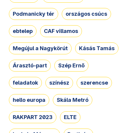
Podmanicky tér
országos csúcs
ebtelep
CAF villamos
Megújul a Nagykörút
Kásás Tamás
Árasztó-part
Szép Ernő
feladatok
színész
szerencse
hello europa
Skála Metró
RAKPART 2023
ELTE