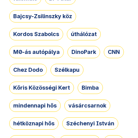
Bajcsy-Zsilinszky köz
Kordos Szabolcs
úthálózat
M0-ás autópálya
DinoPark
CNN
Chez Dodo
Szélkapu
Kőris Közösségi Kert
Bimba
mindennapi hős
vásárcsarnok
hétköznapi hős
Széchenyi István