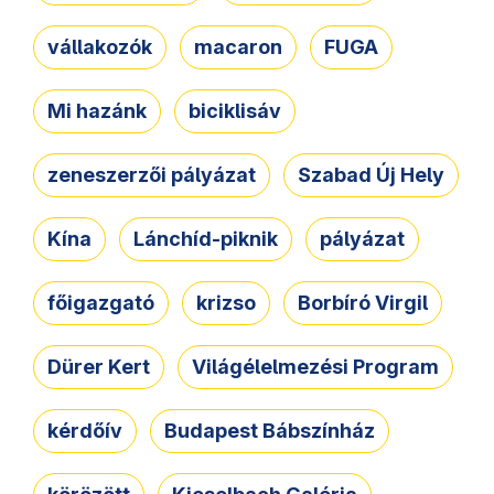
vállakozók
macaron
FUGA
Mi hazánk
biciklisáv
zeneszerzői pályázat
Szabad Új Hely
Kína
Lánchíd-piknik
pályázat
főigazgató
krizso
Borbíró Virgil
Dürer Kert
Világélelmezési Program
kérdőív
Budapest Bábszínház