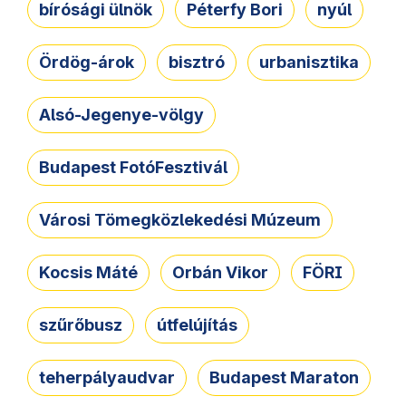
bírósági ülnök
Péterfy Bori
nyúl
Ördög-árok
bisztró
urbanisztika
Alsó-Jegenye-völgy
Budapest FotóFesztivál
Városi Tömegközlekedési Múzeum
Kocsis Máté
Orbán Vikor
FÖRI
szűrőbusz
útfelújítás
teherpályaudvar
Budapest Maraton