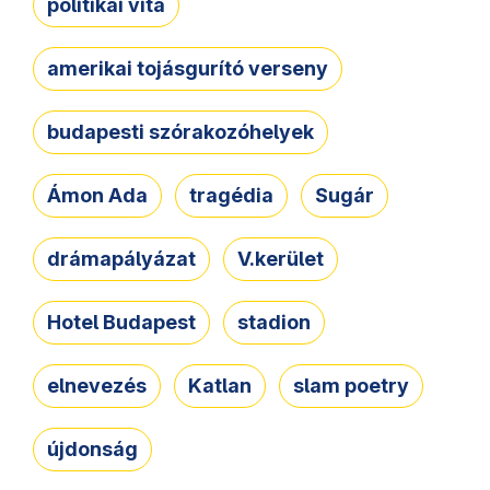
politikai vita
amerikai tojásgurító verseny
budapesti szórakozóhelyek
Ámon Ada
tragédia
Sugár
drámapályázat
V.kerület
Hotel Budapest
stadion
elnevezés
Katlan
slam poetry
újdonság