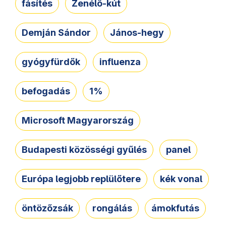
fásítés
Zenélő-kút
Demján Sándor
János-hegy
gyógyfürdők
influenza
befogadás
1%
Microsoft Magyarország
Budapesti közösségi gyűlés
panel
Európa legjobb replülőtere
kék vonal
öntözőzsák
rongálás
ámokfutás