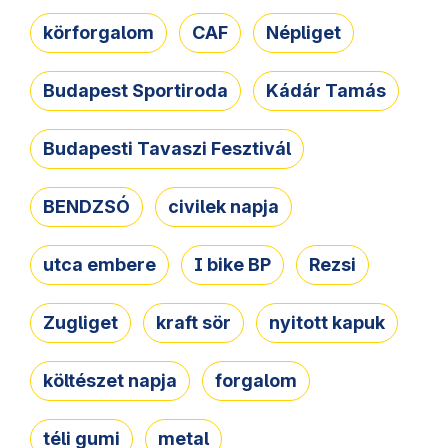
körforgalom
CAF
Népliget
Budapest Sportiroda
Kádár Tamás
Budapesti Tavaszi Fesztivál
BENDZSÓ
civilek napja
utca embere
I bike BP
Rezsi
Zugliget
kraft sör
nyitott kapuk
költészet napja
forgalom
téli gumi
metal