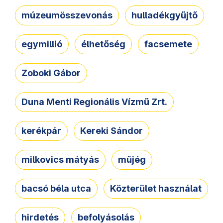
múzeumösszevonás
hulladékgyűjtő
egymillió
élhetőség
facsemete
Zoboki Gábor
Duna Menti Regionális Vízmű Zrt.
kerékpár
Kereki Sándor
milkovics mátyás
műjég
bacsó béla utca
Közterület használat
hirdetés
befolyásolás