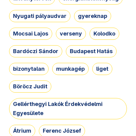
Nyugati pályaudvar
gyereknap
Mocsai Lajos
verseny
Kolodko
Bardóczi Sándor
Budapest Hatás
bizonytalan
munkagép
liget
Böröcz Judit
Gellérthegyi Lakók Érdekvédelmi
Egyesülete
Átrium
Ferenc József