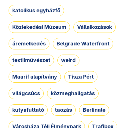
katolikus egyházfő
Közlekedési Múzeum
Vállalkozások
áremelkedés
Belgrade Waterfront
textilművészet
weird
Maarif alapítvány
Tisza Pért
világcsúcs
közmeghallgatás
kutyafuttató
taozás
Berlinale
Városháza Téli Élménypark
Trafibox