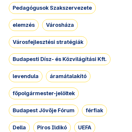
Pedagógusok Szakszervezete
elemzés
Városháza
Városfejlesztési stratégiák
Budapesti Dísz- és Közvilágítási Kft.
levendula
áramátalakító
főpolgármester-jelöltek
Budapest Jövője Fórum
férfiak
Della
Piros Ildikó
UEFA