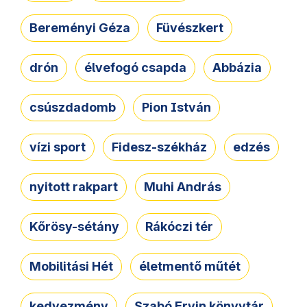
Bereményi Géza
Füvészkert
drón
élvefogó csapda
Abbázia
csúszdadomb
Pion István
vízi sport
Fidesz-székház
edzés
nyitott rakpart
Muhi András
Kőrösy-sétány
Rákóczi tér
Mobilitási Hét
életmentő műtét
kedvezmény
Szabó Ervin könyvtár