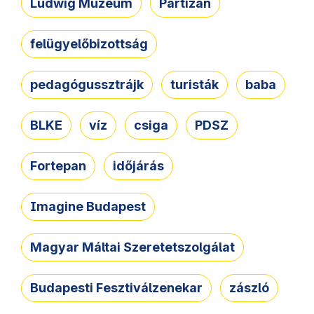
Ludwig Múzeum
Partizán
felügyelőbizottság
pedagógussztrájk
turisták
baba
BLKE
víz
csiga
PDSZ
Fortepan
időjárás
Imagine Budapest
Magyar Máltai Szeretetszolgálat
Budapesti Fesztiválzenekar
zászló