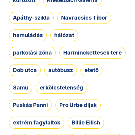
körözött
Kieselbach Galéria
Apáthy-szikla
Navracsics Tibor
hamuládás
hálózat
parkolási zóna
Harminckettesek tere
Dob utca
autóbusz
etető
Samu
erkölcstelenség
Puskás Panni
Pro Urbe díjak
extrém fagylaltok
Billie Eilish