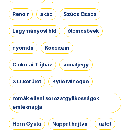
Renoir
akác
Szűcs Csaba
Lágymányosi híd
ólomcsövek
nyomda
Kocsiszín
Cinkotai Tájház
vonaljegy
XII.kerület
Kylie Minogue
romák elleni sorozatgyilkosságok
emléknapja
Horn Gyula
Nappal hajtva
üzlet