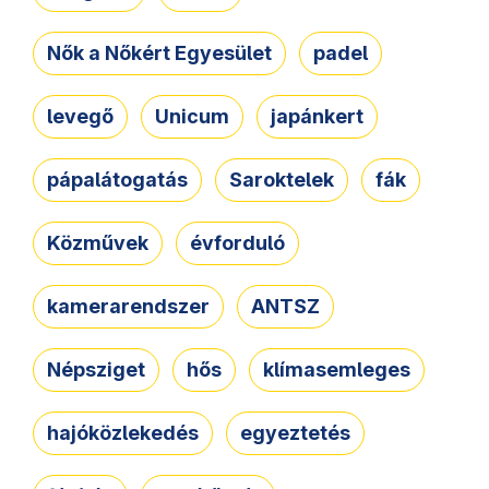
Nők a Nőkért Egyesület
padel
levegő
Unicum
japánkert
pápalátogatás
Saroktelek
fák
Közművek
évforduló
kamerarendszer
ANTSZ
Népsziget
hős
klímasemleges
hajóközlekedés
egyeztetés