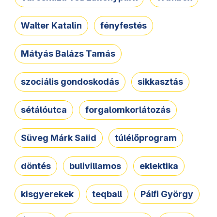
Walter Katalin
fényfestés
Mátyás Balázs Tamás
szociális gondoskodás
sikkasztás
sétálóutca
forgalomkorlátozás
Süveg Márk Saiid
túlélőprogram
döntés
bulivillamos
eklektika
kisgyerekek
teqball
Pálfi György