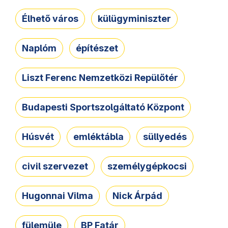
Élhető város
külügyminiszter
Naplóm
építészet
Liszt Ferenc Nemzetközi Repülőtér
Budapesti Sportszolgáltató Központ
Húsvét
emléktábla
süllyedés
civil szervezet
személygépkocsi
Hugonnai Vilma
Nick Árpád
fülemüle
BP Fatár