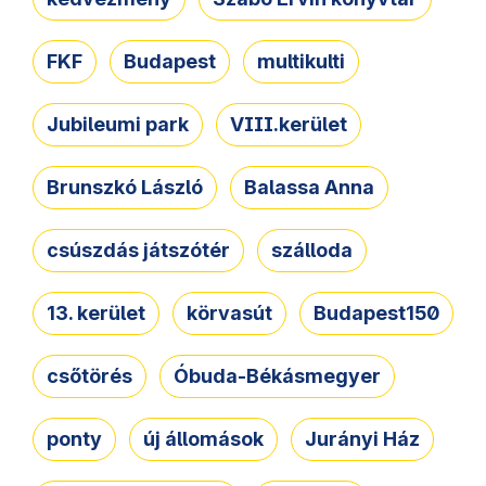
FKF
Budapest
multikulti
Jubileumi park
VIII.kerület
Brunszkó László
Balassa Anna
csúszdás játszótér
szálloda
13. kerület
körvasút
Budapest150
csőtörés
Óbuda-Békásmegyer
ponty
új állomások
Jurányi Ház