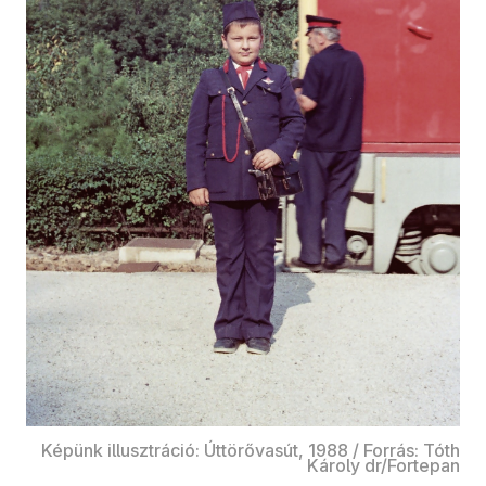
Képünk illusztráció: Úttörővasút, 1988 / Forrás: Tóth
Károly dr/Fortepan