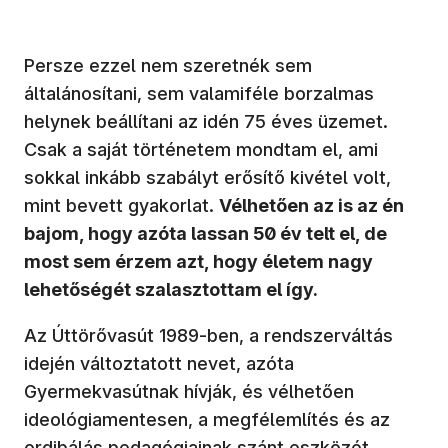
Persze ezzel nem szeretnék sem
általánosítani, sem valamiféle borzalmas
helynek beállítani az idén 75 éves üzemet.
Csak a saját történetem mondtam el, ami
sokkal inkább szabályt erősítő kivétel volt,
mint bevett gyakorlat.
Vélhetően az is az én
bajom, hogy azóta lassan 50 év telt el, de
most sem érzem azt, hogy életem nagy
lehetőségét szalasztottam el így.
Az Úttörővasút 1989-ben, a rendszerváltás
idején változtatott nevet, azóta
Gyermekvasútnak hívják, és vélhetően
ideológiamentesen, a megfélemlítés és az
ordibálás pedagógiainak szánt eszközét