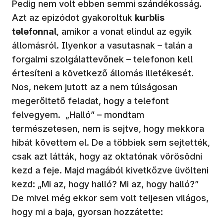
Pedig nem volt ebben semmi szándékosság.
Azt az epizódot gyakoroltuk
kurblis
telefonnal
, amikor a vonat elindul az egyik
állomásról. Ilyenkor a vasutasnak – talán a
forgalmi szolgálattevőnek – telefonon kell
értesíteni a következő állomás illetékesét.
Nos, nekem jutott az a nem túlságosan
megerőltető feladat, hogy a telefont
felvegyem. „Halló” – mondtam
természetesen, nem is sejtve, hogy mekkora
hibát követtem el. De a többiek sem sejtették,
csak azt látták, hogy az oktatónak vörösödni
kezd a feje. Majd magából kivetkőzve üvölteni
kezd: „Mi az, hogy halló? Mi az, hogy halló?”
De mivel még ekkor sem volt teljesen világos,
hogy mi a baja, gyorsan hozzátette: