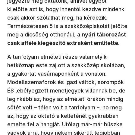
jegyezte meg oktatónk, amivel egyből
kijelölte azt is, hogy innentől kezdve mindenki
csak akkor szólalhat meg, ha kérdezik.
Természetesen ő is a szakközépiskolát jelölte
meg a dicsőség otthonául,
a nyári táborozást
csak afféle kiegészítő extraként említette
.
A tanfolyam elméleti része valamelyik
hétköznap este zajlott a szakközépiskolában,
a gyakorlat vasárnaponként a vonalon.
Modellszemaforok és igazi váltók, sorompók
ÉS lebélyegzett menetjegyek villannak be, de
leginkább az, hogy az elméleti órákon mindig
sötét volt – télen volt a tanfolyam –, no meg
az, hogy az oktató a kelleténél gyakrabban
emelte fel a hangját. Utólag már-már büszke
vagyok arra, hogy nekem sikerült legjobban