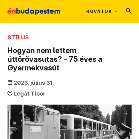
ROVATOK
STÍLUS
Hogyan nem lettem
úttörővasutas? – 75 éves a
Gyermekvasút
2023. július 31.
Legát Tibor