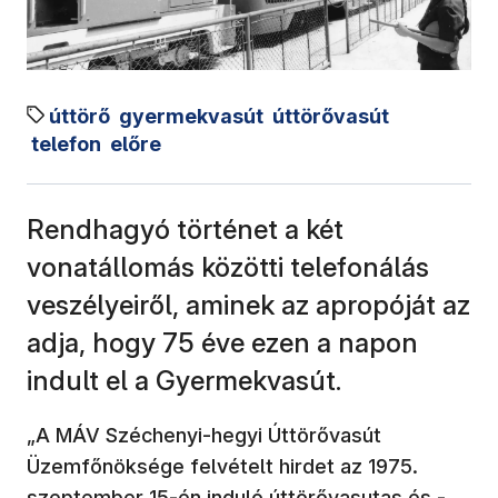
úttörő
gyermekvasút
úttörővasút
telefon
előre
Rendhagyó történet a két
vonatállomás közötti telefonálás
veszélyeiről, aminek az apropóját az
adja, hogy 75 éve ezen a napon
indult el a Gyermekvasút.
„A MÁV Széchenyi-hegyi Úttörővasút
Üzemfőnöksége felvételt hirdet az 1975.
szeptember 15-én induló úttörővasutas és -