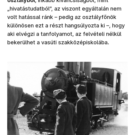
osztályból
, inkább kíváncsiságból, mint
„hivatástudatból”, az viszont egyáltalán nem
volt hatással ránk – pedig az osztályfőnök
különösen ezt a részt hangsúlyozta ki –, hogy
aki elvégzi a tanfolyamot, az felvételi nélkül
bekerülhet a vasúti szakközépiskolába.