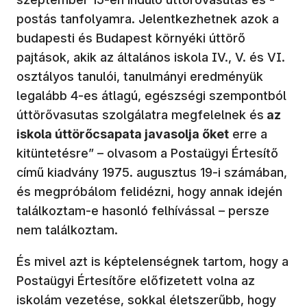
postás tanfolyamra. Jelentkezhetnek azok a
budapesti és Budapest környéki úttörő
pajtások, akik az általános iskola IV., V. és VI.
osztályos tanulói, tanulmányi eredményük
legalább 4-es átlagú, egészségi szempontból
úttörővasutas szolgálatra megfelelnek és
az
iskola úttörőcsapata javasolja őket
erre a
kitüntetésre” – olvasom a Postaügyi Értesítő
című kiadvány 1975. augusztus 19-i számában,
és megpróbálom felidézni, hogy annak idején
találkoztam-e hasonló felhívással – persze
nem találkoztam.
És mivel azt is képtelenségnek tartom, hogy a
Postaügyi Értesítőre előfizetett volna az
iskolám vezetése, sokkal életszerűbb, hogy