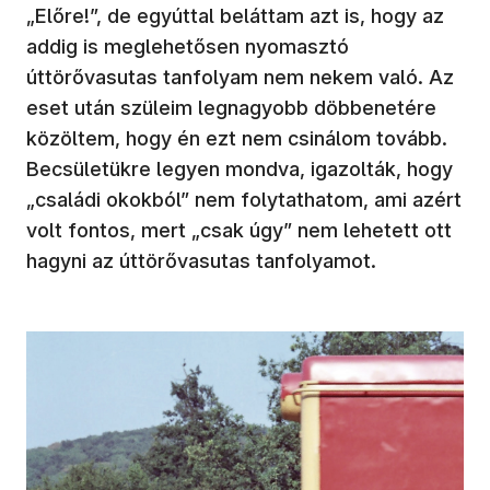
„Előre!”, de egyúttal beláttam azt is, hogy az
addig is meglehetősen nyomasztó
úttörővasutas tanfolyam nem nekem való. Az
eset után szüleim legnagyobb döbbenetére
közöltem, hogy én ezt nem csinálom tovább.
Becsületükre legyen mondva, igazolták, hogy
„családi okokból” nem folytathatom, ami azért
volt fontos, mert „csak úgy” nem lehetett ott
hagyni az úttörővasutas tanfolyamot.