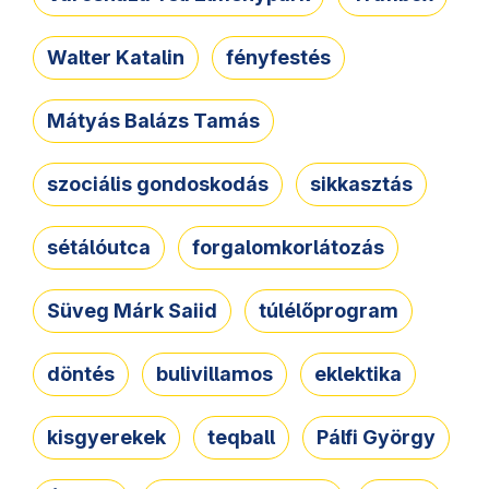
Walter Katalin
fényfestés
Mátyás Balázs Tamás
szociális gondoskodás
sikkasztás
sétálóutca
forgalomkorlátozás
Süveg Márk Saiid
túlélőprogram
döntés
bulivillamos
eklektika
kisgyerekek
teqball
Pálfi György