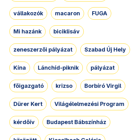
vállakozók
macaron
FUGA
Mi hazánk
biciklisáv
zeneszerzői pályázat
Szabad Új Hely
Kína
Lánchíd-piknik
pályázat
főigazgató
krizso
Borbíró Virgil
Dürer Kert
Világélelmezési Program
kérdőív
Budapest Bábszínház