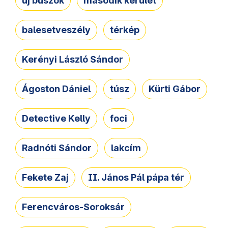
új buszok
második kerület
balesetveszély
térkép
Kerényi László Sándor
Ágoston Dániel
túsz
Kürti Gábor
Detective Kelly
foci
Radnóti Sándor
lakcím
Fekete Zaj
II. János Pál pápa tér
Ferencváros-Soroksár