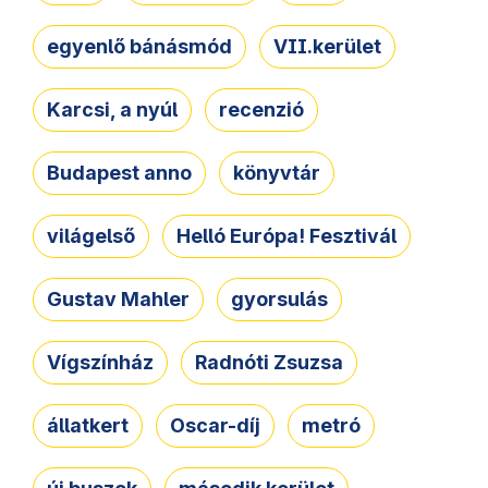
egyenlő bánásmód
VII.kerület
Karcsi, a nyúl
recenzió
Budapest anno
könyvtár
világelső
Helló Európa! Fesztivál
Gustav Mahler
gyorsulás
Vígszínház
Radnóti Zsuzsa
állatkert
Oscar-díj
metró