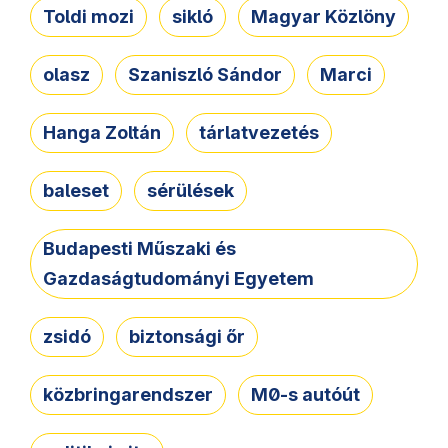
Toldi mozi
sikló
Magyar Közlöny
olasz
Szaniszló Sándor
Marci
Hanga Zoltán
tárlatvezetés
baleset
sérülések
Budapesti Műszaki és
Gazdaságtudományi Egyetem
zsidó
biztonsági őr
közbringarendszer
M0-s autóút