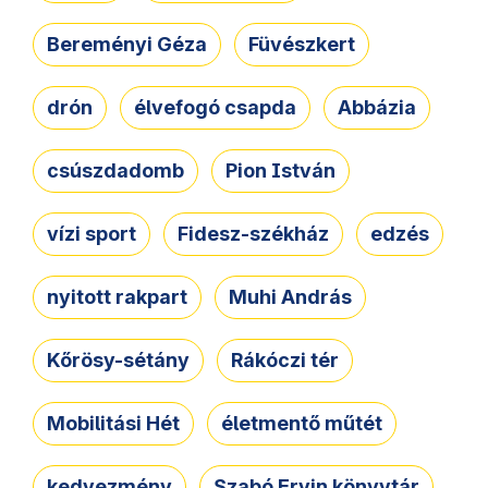
Bereményi Géza
Füvészkert
drón
élvefogó csapda
Abbázia
csúszdadomb
Pion István
vízi sport
Fidesz-székház
edzés
nyitott rakpart
Muhi András
Kőrösy-sétány
Rákóczi tér
Mobilitási Hét
életmentő műtét
kedvezmény
Szabó Ervin könyvtár