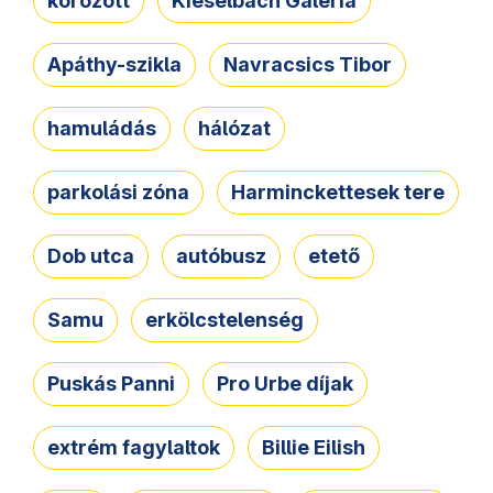
körözött
Kieselbach Galéria
Apáthy-szikla
Navracsics Tibor
hamuládás
hálózat
parkolási zóna
Harminckettesek tere
Dob utca
autóbusz
etető
Samu
erkölcstelenség
Puskás Panni
Pro Urbe díjak
extrém fagylaltok
Billie Eilish