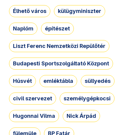
Élhető város
külügyminiszter
Naplóm
építészet
Liszt Ferenc Nemzetközi Repülőtér
Budapesti Sportszolgáltató Központ
Húsvét
emléktábla
süllyedés
civil szervezet
személygépkocsi
Hugonnai Vilma
Nick Árpád
fülemüle
BP Fatár