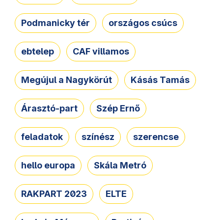
Podmanicky tér
országos csúcs
ebtelep
CAF villamos
Megújul a Nagykörút
Kásás Tamás
Árasztó-part
Szép Ernő
feladatok
színész
szerencse
hello europa
Skála Metró
RAKPART 2023
ELTE