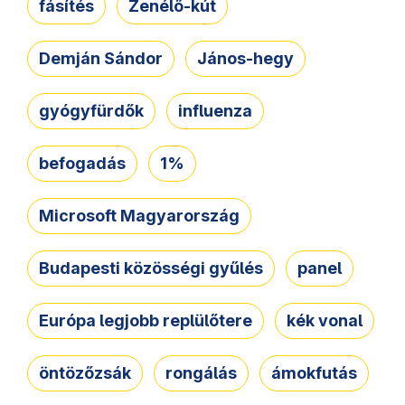
fásítés
Zenélő-kút
Demján Sándor
János-hegy
gyógyfürdők
influenza
befogadás
1%
Microsoft Magyarország
Budapesti közösségi gyűlés
panel
Európa legjobb replülőtere
kék vonal
öntözőzsák
rongálás
ámokfutás