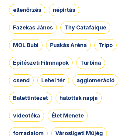
ellenőrzés
népirtás
Fazekas János
Thy Catafalque
MOL Bubi
Puskás Aréna
Tripo
Építészeti Filmnapok
Turbina
csend
Lehel tér
agglomeráció
Balettintézet
halottak napja
videotéka
Élet Menete
forradalom
Városligeti Műjég