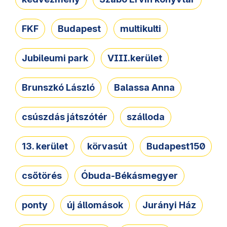
FKF
Budapest
multikulti
Jubileumi park
VIII.kerület
Brunszkó László
Balassa Anna
csúszdás játszótér
szálloda
13. kerület
körvasút
Budapest150
csőtörés
Óbuda-Békásmegyer
ponty
új állomások
Jurányi Ház