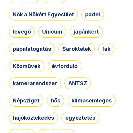
Nők a Nőkért Egyesület
padel
levegő
Unicum
japánkert
pápalátogatás
Saroktelek
fák
Közművek
évforduló
kamerarendszer
ANTSZ
Népsziget
hős
klímasemleges
hajóközlekedés
egyeztetés