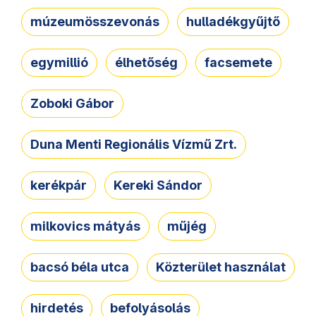
múzeumösszevonás
hulladékgyűjtő
egymillió
élhetőség
facsemete
Zoboki Gábor
Duna Menti Regionális Vízmű Zrt.
kerékpár
Kereki Sándor
milkovics mátyás
műjég
bacsó béla utca
Közterület használat
hirdetés
befolyásolás