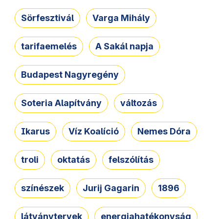
Sörfesztivál
Varga Mihály
tarifaemelés
A Sakál napja
Budapest Nagyregény
Soteria Alapítvány
változás
Ikarus
Víz Koalíció
Nemes Dóra
troli
oktatás
felszólítás
színészek
Jurij Gagarin
1896
látványtervek
energiahatékonyság