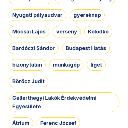
Nyugati pályaudvar
gyereknap
Mocsai Lajos
verseny
Kolodko
Bardóczi Sándor
Budapest Hatás
bizonytalan
munkagép
liget
Böröcz Judit
Gellérthegyi Lakók Érdekvédelmi
Egyesülete
Átrium
Ferenc József