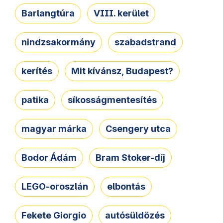
Barlangtúra
VIII. kerület
nindzsakormány
szabadstrand
kerítés
Mit kívánsz, Budapest?
patika
síkosságmentesítés
magyar márka
Csengery utca
Bodor Ádám
Bram Stoker-díj
LEGO-oroszlán
elbontás
Fekete Giorgio
autósüldözés