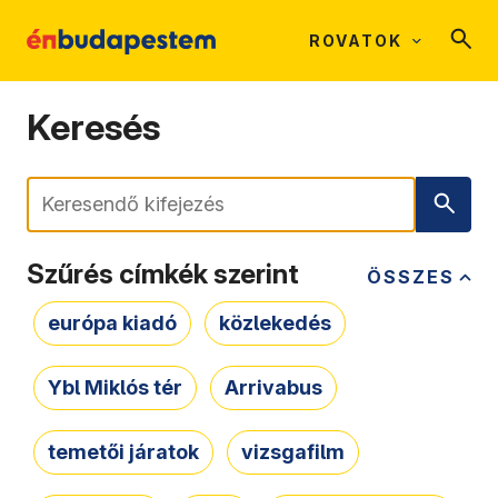
ROVATOK
Keresés
Keresés
Szűrés címkék szerint
ÖSSZES
európa kiadó
közlekedés
Ybl Miklós tér
Arrivabus
temetői járatok
vizsgafilm