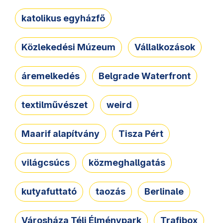
katolikus egyházfő
Közlekedési Múzeum
Vállalkozások
áremelkedés
Belgrade Waterfront
textilművészet
weird
Maarif alapítvány
Tisza Pért
világcsúcs
közmeghallgatás
kutyafuttató
taozás
Berlinale
Városháza Téli Élménypark
Trafibox