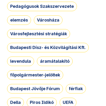
Pedagógusok Szakszervezete
elemzés
Városháza
Városfejlesztési stratégiák
Budapesti Dísz- és Közvilágítási Kft.
levendula
áramátalakító
főpolgármester-jelöltek
Budapest Jövője Fórum
férfiak
Della
Piros Ildikó
UEFA