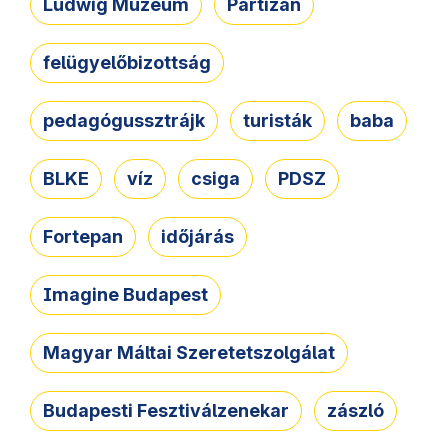
Ludwig Múzeum
Partizán
felügyelőbizottság
pedagógussztrájk
turisták
baba
BLKE
víz
csiga
PDSZ
Fortepan
időjárás
Imagine Budapest
Magyar Máltai Szeretetszolgálat
Budapesti Fesztiválzenekar
zászló