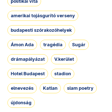
politikai vita
amerikai tojásgurító verseny
budapesti szórakozóhelyek
Ámon Ada
tragédia
Sugár
drámapályázat
V.kerület
Hotel Budapest
stadion
elnevezés
Katlan
slam poetry
újdonság