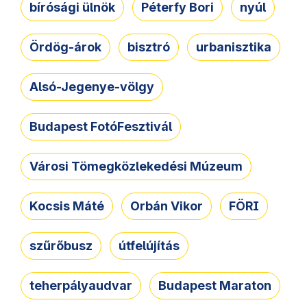
bírósági ülnök
Péterfy Bori
nyúl
Ördög-árok
bisztró
urbanisztika
Alsó-Jegenye-völgy
Budapest FotóFesztivál
Városi Tömegközlekedési Múzeum
Kocsis Máté
Orbán Vikor
FÖRI
szűrőbusz
útfelújítás
teherpályaudvar
Budapest Maraton