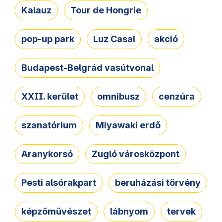
Kalauz
Tour de Hongrie
pop-up park
Luz Casal
akció
Budapest-Belgrád vasútvonal
XXII. kerület
omnibusz
cenzúra
szanatórium
Miyawaki erdő
Aranykorsó
Zugló városközpont
Pesti alsórakpart
beruházási törvény
képzőművészet
lábnyom
tervek