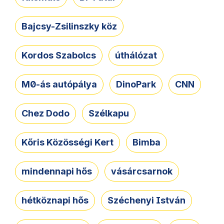
Bajcsy-Zsilinszky köz
Kordos Szabolcs
úthálózat
M0-ás autópálya
DinoPark
CNN
Chez Dodo
Szélkapu
Kőris Közösségi Kert
Bimba
mindennapi hős
vásárcsarnok
hétköznapi hős
Széchenyi István