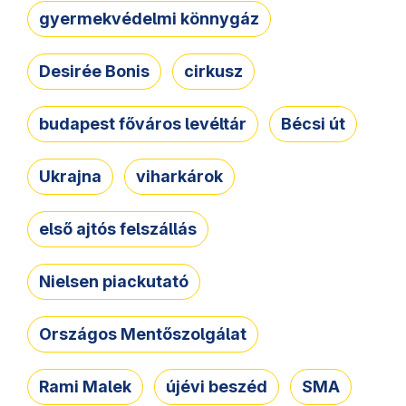
gyermekvédelmi könnygáz
Desirée Bonis
cirkusz
budapest főváros levéltár
Bécsi út
Ukrajna
viharkárok
első ajtós felszállás
Nielsen piackutató
Országos Mentőszolgálat
Rami Malek
újévi beszéd
SMA