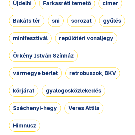
Újdelhi
Farkasréti temető
címer
Bakáts tér
sni
sorozat
gyűlés
minifesztivál
repülőtéri vonaljegy
Örkény István Színház
vármegye bérlet
retrobuszok, BKV
körjárat
gyalogosközlekedés
Széchenyi-hegy
Veres Attila
Himnusz