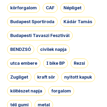
körforgalom
CAF
Népliget
Budapest Sportiroda
Kádár Tamás
Budapesti Tavaszi Fesztivál
BENDZSÓ
civilek napja
utca embere
I bike BP
Rezsi
Zugliget
kraft sör
nyitott kapuk
költészet napja
forgalom
téli gumi
metal