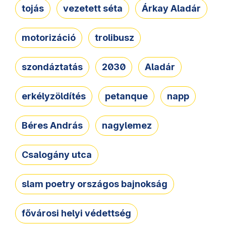
tojás
vezetett séta
Árkay Aladár
motorizáció
trolibusz
szondáztatás
2030
Aladár
erkélyzöldítés
petanque
napp
Béres András
nagylemez
Csalogány utca
slam poetry országos bajnokság
fővárosi helyi védettség