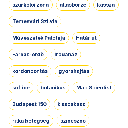
szurkolói zóna
állásbörze
kassza
Temesvári Szilvia
Művészetek Palotája
Határ út
Farkas-erdő
irodaház
kordonbontás
gyorshajtás
softice
botanikus
Mad Scientist
Budapest 150
kisszakasz
ritka betegség
színésznő