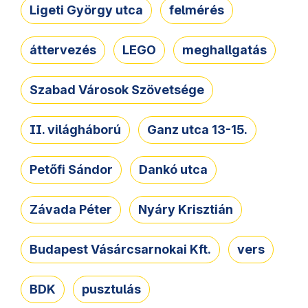
Ligeti György utca
felmérés
áttervezés
LEGO
meghallgatás
Szabad Városok Szövetsége
II. világháború
Ganz utca 13-15.
Petőfi Sándor
Dankó utca
Závada Péter
Nyáry Krisztián
Budapest Vásárcsarnokai Kft.
vers
BDK
pusztulás