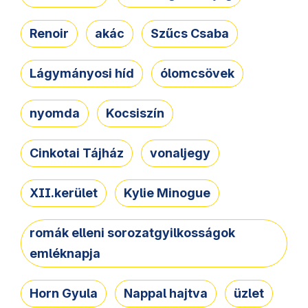
Renoir
akác
Szűcs Csaba
Lágymányosi híd
ólomcsövek
nyomda
Kocsiszín
Cinkotai Tájház
vonaljegy
XII.kerület
Kylie Minogue
romák elleni sorozatgyilkosságok
emléknapja
Horn Gyula
Nappal hajtva
üzlet