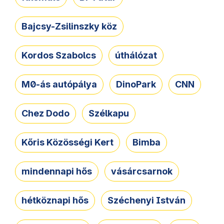
Bajcsy-Zsilinszky köz
Kordos Szabolcs
úthálózat
M0-ás autópálya
DinoPark
CNN
Chez Dodo
Szélkapu
Kőris Közösségi Kert
Bimba
mindennapi hős
vásárcsarnok
hétköznapi hős
Széchenyi István