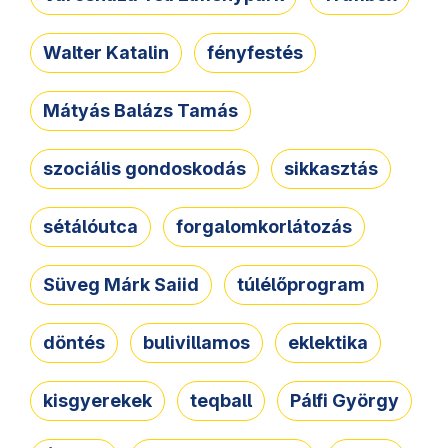
Walter Katalin
fényfestés
Mátyás Balázs Tamás
szociális gondoskodás
sikkasztás
sétálóutca
forgalomkorlátozás
Süveg Márk Saiid
túlélőprogram
döntés
bulivillamos
eklektika
kisgyerekek
teqball
Pálfi György