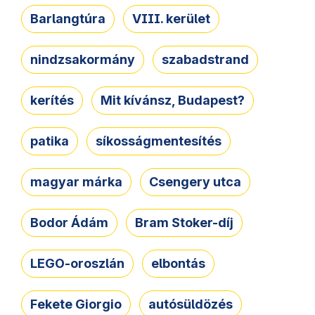
Barlangtúra
VIII. kerület
nindzsakormány
szabadstrand
kerítés
Mit kívánsz, Budapest?
patika
síkosságmentesítés
magyar márka
Csengery utca
Bodor Ádám
Bram Stoker-díj
LEGO-oroszlán
elbontás
Fekete Giorgio
autósüldözés