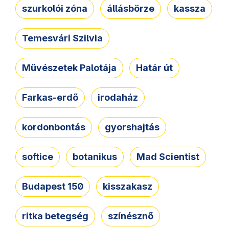
szurkolói zóna
állásbörze
kassza
Temesvári Szilvia
Művészetek Palotája
Határ út
Farkas-erdő
irodaház
kordonbontás
gyorshajtás
softice
botanikus
Mad Scientist
Budapest 150
kisszakasz
ritka betegség
színésznő