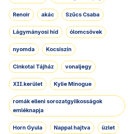
Renoir
akác
Szűcs Csaba
Lágymányosi híd
ólomcsövek
nyomda
Kocsiszín
Cinkotai Tájház
vonaljegy
XII.kerület
Kylie Minogue
romák elleni sorozatgyilkosságok
emléknapja
Horn Gyula
Nappal hajtva
üzlet