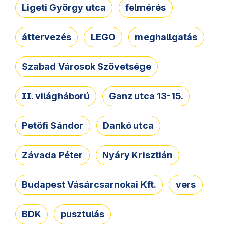
Ligeti György utca
felmérés
áttervezés
LEGO
meghallgatás
Szabad Városok Szövetsége
II. világháború
Ganz utca 13-15.
Petőfi Sándor
Dankó utca
Závada Péter
Nyáry Krisztián
Budapest Vásárcsarnokai Kft.
vers
BDK
pusztulás