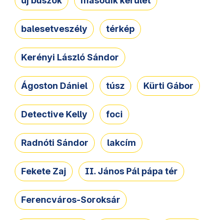
új buszok
második kerület
balesetveszély
térkép
Kerényi László Sándor
Ágoston Dániel
túsz
Kürti Gábor
Detective Kelly
foci
Radnóti Sándor
lakcím
Fekete Zaj
II. János Pál pápa tér
Ferencváros-Soroksár