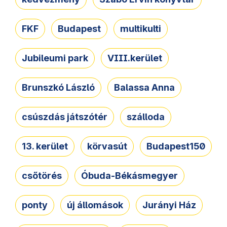
FKF
Budapest
multikulti
Jubileumi park
VIII.kerület
Brunszkó László
Balassa Anna
csúszdás játszótér
szálloda
13. kerület
körvasút
Budapest150
csőtörés
Óbuda-Békásmegyer
ponty
új állomások
Jurányi Ház