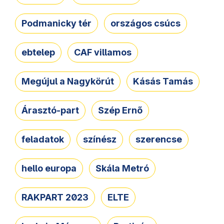
Podmanicky tér
országos csúcs
ebtelep
CAF villamos
Megújul a Nagykörút
Kásás Tamás
Árasztó-part
Szép Ernő
feladatok
színész
szerencse
hello europa
Skála Metró
RAKPART 2023
ELTE