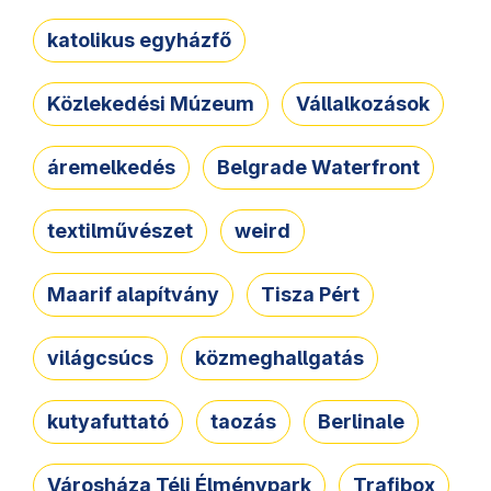
katolikus egyházfő
Közlekedési Múzeum
Vállalkozások
áremelkedés
Belgrade Waterfront
textilművészet
weird
Maarif alapítvány
Tisza Pért
világcsúcs
közmeghallgatás
kutyafuttató
taozás
Berlinale
Városháza Téli Élménypark
Trafibox