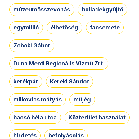
múzeumösszevonás
hulladékgyűjtő
egymillió
élhetőség
facsemete
Zoboki Gábor
Duna Menti Regionális Vízmű Zrt.
kerékpár
Kereki Sándor
milkovics mátyás
műjég
bacsó béla utca
Közterület használat
hirdetés
befolyásolás