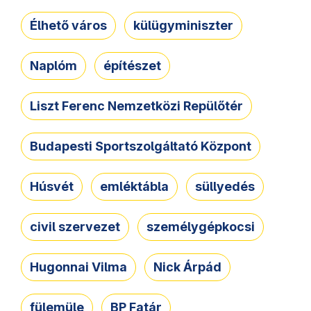
Élhető város
külügyminiszter
Naplóm
építészet
Liszt Ferenc Nemzetközi Repülőtér
Budapesti Sportszolgáltató Központ
Húsvét
emléktábla
süllyedés
civil szervezet
személygépkocsi
Hugonnai Vilma
Nick Árpád
fülemüle
BP Fatár