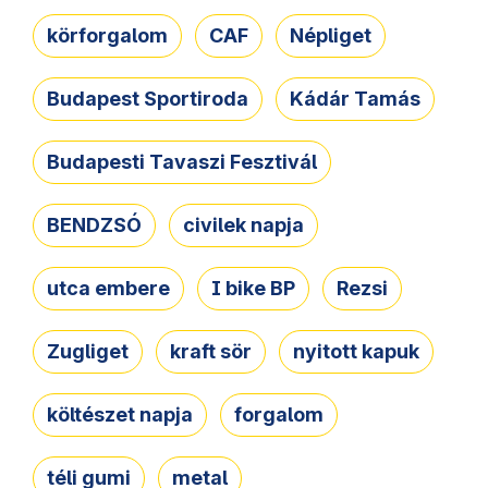
körforgalom
CAF
Népliget
Budapest Sportiroda
Kádár Tamás
Budapesti Tavaszi Fesztivál
BENDZSÓ
civilek napja
utca embere
I bike BP
Rezsi
Zugliget
kraft sör
nyitott kapuk
költészet napja
forgalom
téli gumi
metal