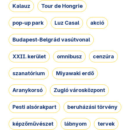
Kalauz
Tour de Hongrie
pop-up park
Luz Casal
akció
Budapest-Belgrád vasútvonal
XXII. kerület
omnibusz
cenzúra
szanatórium
Miyawaki erdő
Aranykorsó
Zugló városközpont
Pesti alsórakpart
beruházási törvény
képzőművészet
lábnyom
tervek