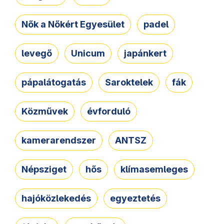
Nők a Nőkért Egyesület
padel
levegő
Unicum
japánkert
pápalátogatás
Saroktelek
fák
Közművek
évforduló
kamerarendszer
ANTSZ
Népsziget
hős
klímasemleges
hajóközlekedés
egyeztetés