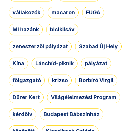
vállakozók
macaron
FUGA
Mi hazánk
biciklisáv
zeneszerzői pályázat
Szabad Új Hely
Kína
Lánchíd-piknik
pályázat
főigazgató
krizso
Borbíró Virgil
Dürer Kert
Világélelmezési Program
kérdőív
Budapest Bábszínház