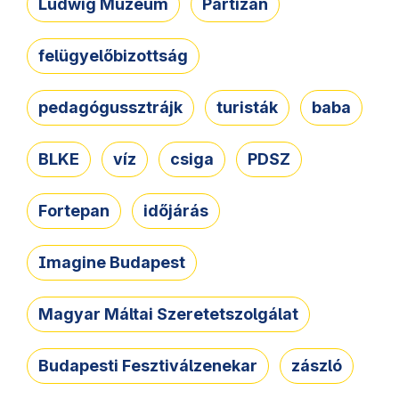
Ludwig Múzeum
Partizán
felügyelőbizottság
pedagógussztrájk
turisták
baba
BLKE
víz
csiga
PDSZ
Fortepan
időjárás
Imagine Budapest
Magyar Máltai Szeretetszolgálat
Budapesti Fesztiválzenekar
zászló