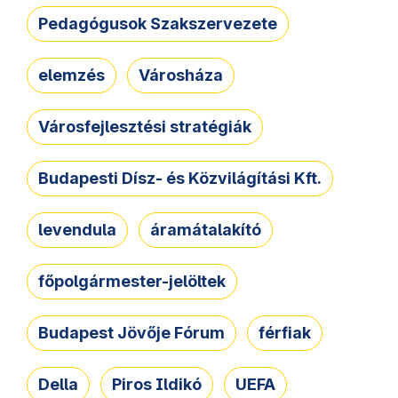
Pedagógusok Szakszervezete
elemzés
Városháza
Városfejlesztési stratégiák
Budapesti Dísz- és Közvilágítási Kft.
levendula
áramátalakító
főpolgármester-jelöltek
Budapest Jövője Fórum
férfiak
Della
Piros Ildikó
UEFA