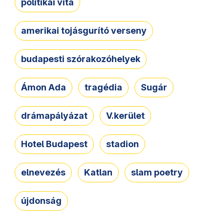
politikai vita
amerikai tojásgurító verseny
budapesti szórakozóhelyek
Ámon Ada
tragédia
Sugár
drámapályázat
V.kerület
Hotel Budapest
stadion
elnevezés
Katlan
slam poetry
újdonság