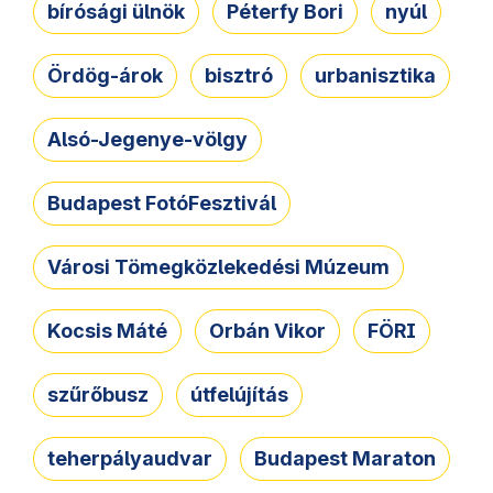
bírósági ülnök
Péterfy Bori
nyúl
Ördög-árok
bisztró
urbanisztika
Alsó-Jegenye-völgy
Budapest FotóFesztivál
Városi Tömegközlekedési Múzeum
Kocsis Máté
Orbán Vikor
FÖRI
szűrőbusz
útfelújítás
teherpályaudvar
Budapest Maraton