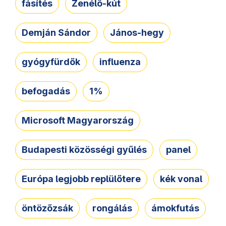
fásítés
Zenélő-kút
Demján Sándor
János-hegy
gyógyfürdők
influenza
befogadás
1%
Microsoft Magyarország
Budapesti közösségi gyűlés
panel
Európa legjobb replülőtere
kék vonal
öntözőzsák
rongálás
ámokfutás