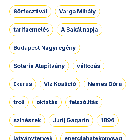
Sörfesztivál
Varga Mihály
tarifaemelés
A Sakál napja
Budapest Nagyregény
Soteria Alapítvány
változás
Ikarus
Víz Koalíció
Nemes Dóra
troli
oktatás
felszólítás
színészek
Jurij Gagarin
1896
látványtervek
energiahatékonyság