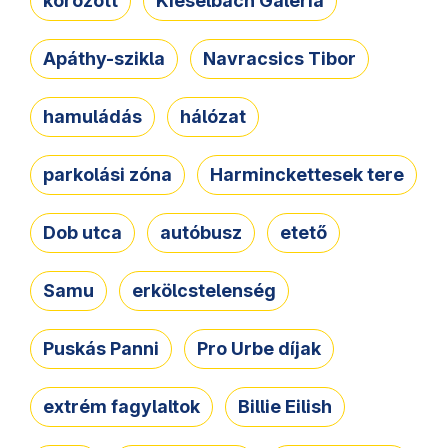
körözött
Kieselbach Galéria
Apáthy-szikla
Navracsics Tibor
hamuládás
hálózat
parkolási zóna
Harminckettesek tere
Dob utca
autóbusz
etető
Samu
erkölcstelenség
Puskás Panni
Pro Urbe díjak
extrém fagylaltok
Billie Eilish