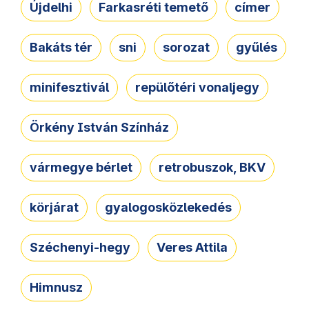
Újdelhi
Farkasréti temető
címer
Bakáts tér
sni
sorozat
gyűlés
minifesztivál
repülőtéri vonaljegy
Örkény István Színház
vármegye bérlet
retrobuszok, BKV
körjárat
gyalogosközlekedés
Széchenyi-hegy
Veres Attila
Himnusz