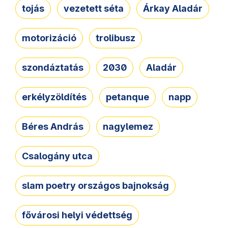
tojás
vezetett séta
Árkay Aladár
motorizáció
trolibusz
szondáztatás
2030
Aladár
erkélyzöldítés
petanque
napp
Béres András
nagylemez
Csalogány utca
slam poetry országos bajnokság
fővárosi helyi védettség