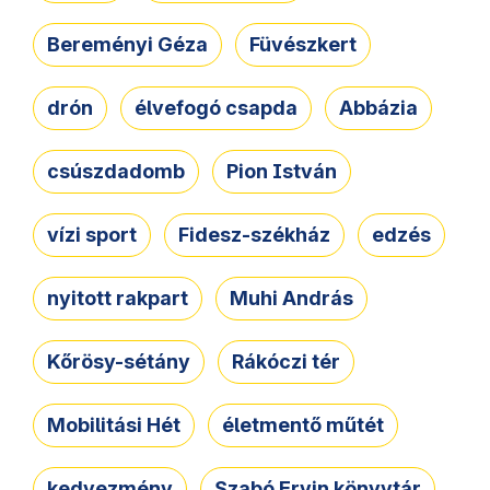
Bereményi Géza
Füvészkert
drón
élvefogó csapda
Abbázia
csúszdadomb
Pion István
vízi sport
Fidesz-székház
edzés
nyitott rakpart
Muhi András
Kőrösy-sétány
Rákóczi tér
Mobilitási Hét
életmentő műtét
kedvezmény
Szabó Ervin könyvtár