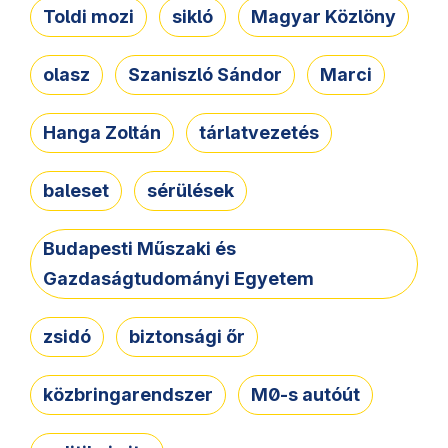
Toldi mozi
sikló
Magyar Közlöny
olasz
Szaniszló Sándor
Marci
Hanga Zoltán
tárlatvezetés
baleset
sérülések
Budapesti Műszaki és
Gazdaságtudományi Egyetem
zsidó
biztonsági őr
közbringarendszer
M0-s autóút