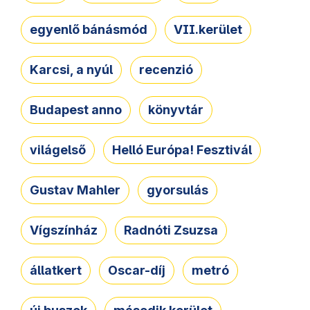
egyenlő bánásmód
VII.kerület
Karcsi, a nyúl
recenzió
Budapest anno
könyvtár
világelső
Helló Európa! Fesztivál
Gustav Mahler
gyorsulás
Vígszínház
Radnóti Zsuzsa
állatkert
Oscar-díj
metró