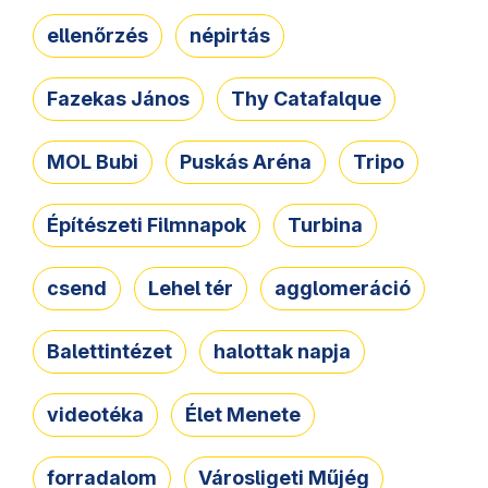
ellenőrzés
népirtás
Fazekas János
Thy Catafalque
MOL Bubi
Puskás Aréna
Tripo
Építészeti Filmnapok
Turbina
csend
Lehel tér
agglomeráció
Balettintézet
halottak napja
videotéka
Élet Menete
forradalom
Városligeti Műjég