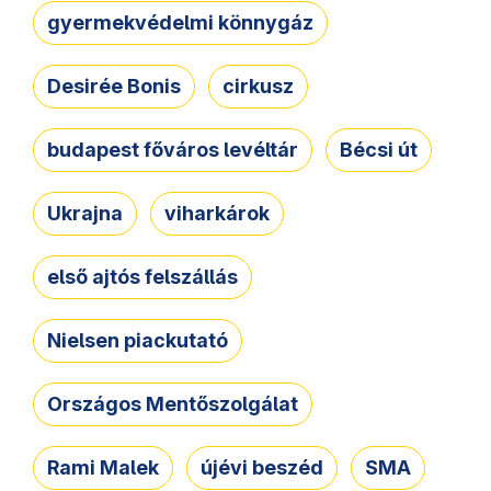
gyermekvédelmi könnygáz
Desirée Bonis
cirkusz
budapest főváros levéltár
Bécsi út
Ukrajna
viharkárok
első ajtós felszállás
Nielsen piackutató
Országos Mentőszolgálat
Rami Malek
újévi beszéd
SMA