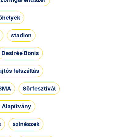
óhelyek
stadion
Desirée Bonis
ajtós felszállás
SMA
Sörfesztivál
a Alapítvány
s
színészek