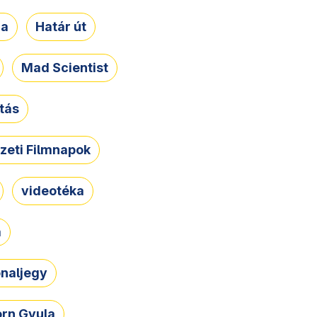
ja
Határ út
Mad Scientist
tás
zeti Filmnapok
videotéka
a
naljegy
rn Gyula