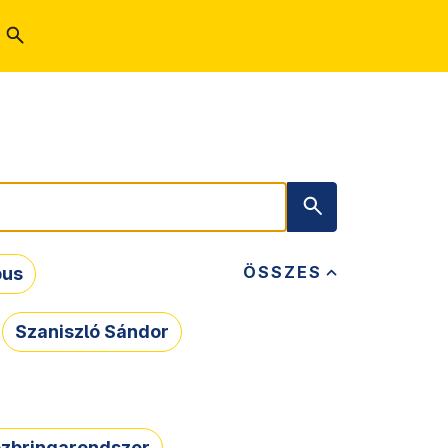
ÖSSZES
bus
Szaniszló Sándor
zbringarendszer