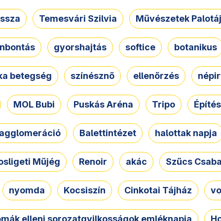
ssza
Temesvári Szilvia
Művészetek Palotá
nbontás
gyorshajtás
softice
botanikus
tka betegség
színésznő
ellenőrzés
népir
MOL Bubi
Puskás Aréna
Tripo
Építés
agglomeráció
Balettintézet
halottak napja
osligeti Műjég
Renoir
akác
Szűcs Csab
nyomda
Kocsiszín
Cinkotai Tájház
vo
omák elleni sorozatgyilkosságok emléknapja
Ho