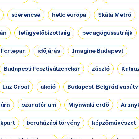
szerencse
hello europa
Skála Metró
zán
felügyelőbizottság
pedagógussztrájk
Fortepan
időjárás
Imagine Budapest
Budapesti Fesztiválzenekar
zászló
Kalau
Luz Casal
akció
Budapest-Belgrád vasútv
zúra
szanatórium
Miyawaki erdő
Arany
akpart
beruházási törvény
képzőművészet