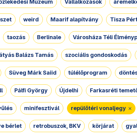
özlekedési Múzeum
Vállalkozások
áremelk
szet
weird
Maarif alapítvány
Tisza Pér
taozás
Berlinale
Városháza Téli Élmény
átyás Balázs Tamás
szociális gondoskodás
Süveg Márk Saiid
túlélőprogram
dönté
ll
Pálfi György
Újdelhi
Farkasréti temet
yűlés
minifesztivál
repülőtéri vonaljegy
e bérlet
retrobuszok, BKV
körjárat
gya