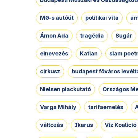
M0-s autóút
politikai vita
am
Ámon Ada
tragédia
Sugár
elnevezés
Katlan
slam poet
cirkusz
budapest főváros levélt
Nielsen piackutató
Országos Me
Varga Mihály
tarifaemelés
A
változás
Ikarus
Víz Koalíció