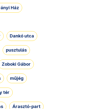
rányi Ház
r
Dankó utca
pusztulás
Zoboki Gábor
s
műjég
 tér
ás
Árasztó-part