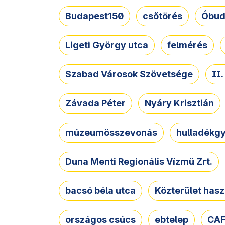
Budapest150
csőtörés
Óbud
Ligeti György utca
felmérés
Szabad Városok Szövetsége
II
Závada Péter
Nyáry Krisztián
múzeumösszevonás
hulladékgy
Duna Menti Regionális Vízmű Zrt.
bacsó béla utca
Közterület hasz
országos csúcs
ebtelep
CAF