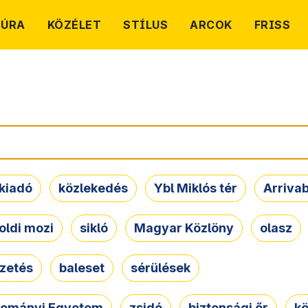
TÚRA
KÖZÉLET
STÍLUS
ARCOK
FRISS
kiadó
közlekedés
Ybl Miklós tér
Arriva
oldi mozi
sikló
Magyar Közlöny
olasz
ezetés
baleset
sérülések
dományi Egyetem
zsidó
biztonsági őr
kö