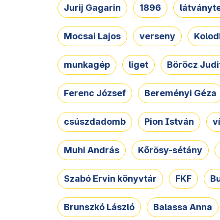
Jurij Gagarin
1896
látványt
Mocsai Lajos
verseny
Kolod
munkagép
liget
Böröcz Judi
Ferenc József
Bereményi Géza
csúszdadomb
Pion István
v
Muhi András
Kőrösy-sétány
Szabó Ervin könyvtár
FKF
B
Brunszkó László
Balassa Anna