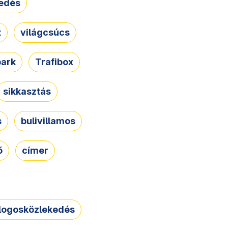
edés
t
világcsúcs
park
Trafibox
sikkasztás
s
bulivillamos
ő
címer
logosközlekedés