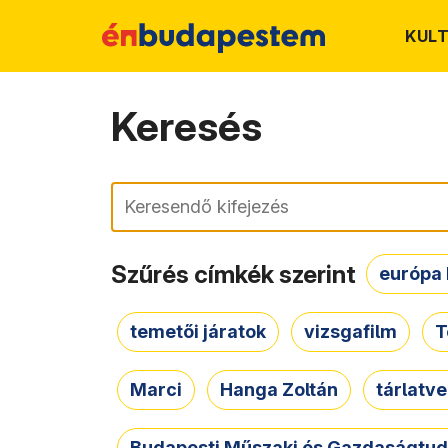
KUL
Keresés
Keresés
Szűrés címkék szerint
európa 
temetői járatok
vizsgafilm
T
Marci
Hanga Zoltán
tárlatv
Budapesti Műszaki és Gazdaságtu