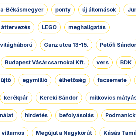
a-Békásmegyer
ponty
új állomások
Ju
áttervezés
LEGO
meghallgatás
. világháború
Ganz utca 13-15.
Petőfi Sándo
Budapest Vásárcsarnokai Kft.
vers
BDK
űjtő
egymillió
élhetőség
facsemete
kerékpár
Kereki Sándor
milkovics mátyá
nálat
hirdetés
befolyásolás
Podmanicky
 villamos
Megújul a Nagykörút
Kásás Tam