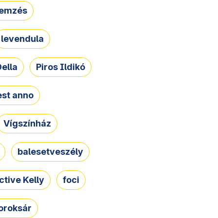
lemzés
levendula
ella
Piros Ildikó
st anno
Vígszínház
balesetveszély
ctive Kelly
foci
oroksár