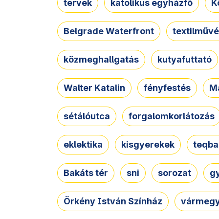
tervek
katolikus egyházfő
K
Belgrade Waterfront
textilművé
közmeghallgatás
kutyafuttató
Walter Katalin
fényfestés
M
sétálóutca
forgalomkorlátozás
eklektika
kisgyerekek
teqba
Bakáts tér
sni
sorozat
g
Örkény István Színház
vármegy