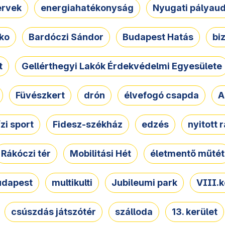
ervek
energiahatékonyság
Nyugati pályau
ko
Bardóczi Sándor
Budapest Hatás
bi
t
Gellérthegyi Lakók Érdekvédelmi Egyesülete
Füvészkert
drón
élvefogó csapda
A
ízi sport
Fidesz-székház
edzés
nyitott 
Rákóczi tér
Mobilitási Hét
életmentő műtét
udapest
multikulti
Jubileumi park
VIII.k
csúszdás játszótér
szálloda
13. kerület