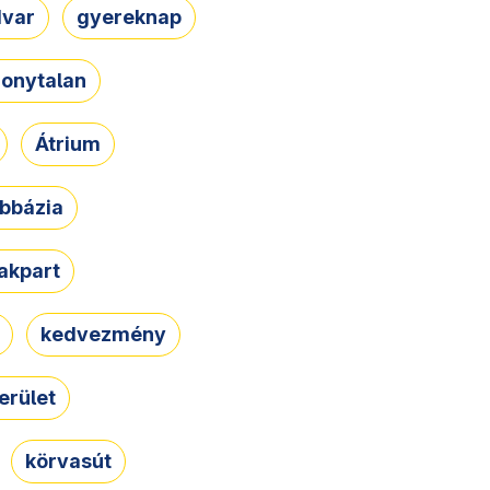
dvar
gyereknap
zonytalan
Átrium
bbázia
rakpart
kedvezmény
erület
körvasút