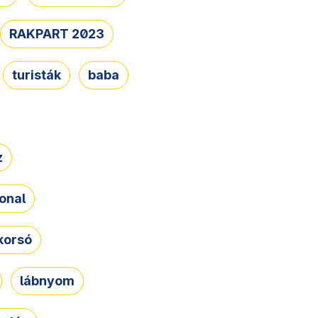
RAKPART 2023
turisták
baba
z
onal
korsó
lábnyom