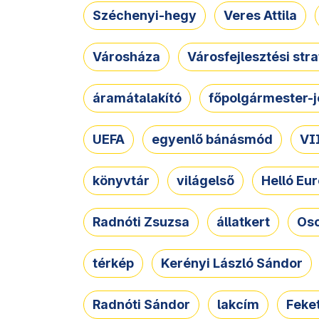
Széchenyi-hegy
Veres Attila
Városháza
Városfejlesztési str
áramátalakító
főpolgármester-j
UEFA
egyenlő bánásmód
VII
könyvtár
világelső
Helló Eur
Radnóti Zsuzsa
állatkert
Osc
térkép
Kerényi László Sándor
Radnóti Sándor
lakcím
Feket