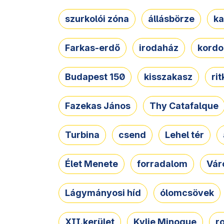
szurkolói zóna
állásbörze
ka
Farkas-erdő
irodaház
kordo
Budapest 150
kisszakasz
ri
Fazekas János
Thy Catafalque
Turbina
csend
Lehel tér
Élet Menete
forradalom
Vár
Lágymányosi híd
ólomcsövek
XII.kerület
Kylie Minogue
r