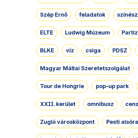
Szép Ernő
feladatok
színész
ELTE
Ludwig Múzeum
Parti
BLKE
víz
csiga
PDSZ
Magyar Máltai Szeretetszolgálat
Tour de Hongrie
pop-up park
XXII. kerület
omnibusz
cen
Zugló városközpont
Pesti alsór