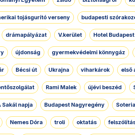
erikai tojásgurító verseny
budapesti szórakoz
drámapályázat
V.kerület
Hotel Budapest
ry
újdonság
gyermekvédelmi könnygáz
ár
Bécsi út
Ukrajna
viharkárok
első 
ntőszolgálat
Rami Malek
újévi beszéd
 Sakál napja
Budapest Nagyregény
Soteri
Nemes Dóra
troli
oktatás
felszólítá