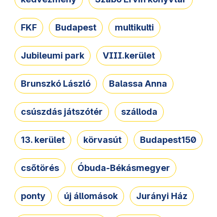
FKF
Budapest
multikulti
Jubileumi park
VIII.kerület
Brunszkó László
Balassa Anna
csúszdás játszótér
szálloda
13. kerület
körvasút
Budapest150
csőtörés
Óbuda-Békásmegyer
ponty
új állomások
Jurányi Ház