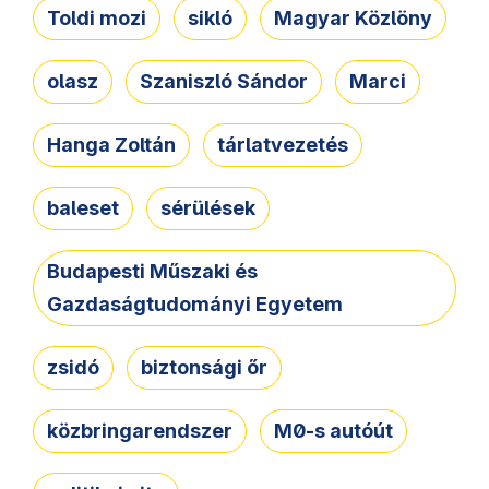
Toldi mozi
sikló
Magyar Közlöny
olasz
Szaniszló Sándor
Marci
Hanga Zoltán
tárlatvezetés
baleset
sérülések
Budapesti Műszaki és
Gazdaságtudományi Egyetem
zsidó
biztonsági őr
közbringarendszer
M0-s autóút