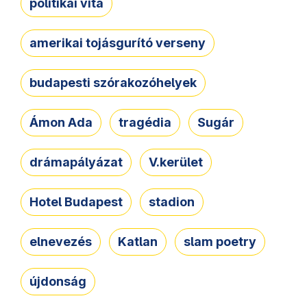
politikai vita
amerikai tojásgurító verseny
budapesti szórakozóhelyek
Ámon Ada
tragédia
Sugár
drámapályázat
V.kerület
Hotel Budapest
stadion
elnevezés
Katlan
slam poetry
újdonság