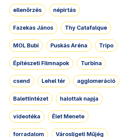
ellenőrzés
népirtás
Fazekas János
Thy Catafalque
MOL Bubi
Puskás Aréna
Tripo
Építészeti Filmnapok
Turbina
csend
Lehel tér
agglomeráció
Balettintézet
halottak napja
videotéka
Élet Menete
forradalom
Városligeti Műjég