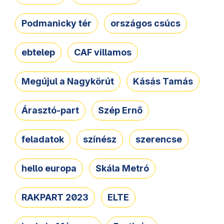
Podmanicky tér
országos csúcs
ebtelep
CAF villamos
Megújul a Nagykörút
Kásás Tamás
Árasztó-part
Szép Ernő
feladatok
színész
szerencse
hello europa
Skála Metró
RAKPART 2023
ELTE