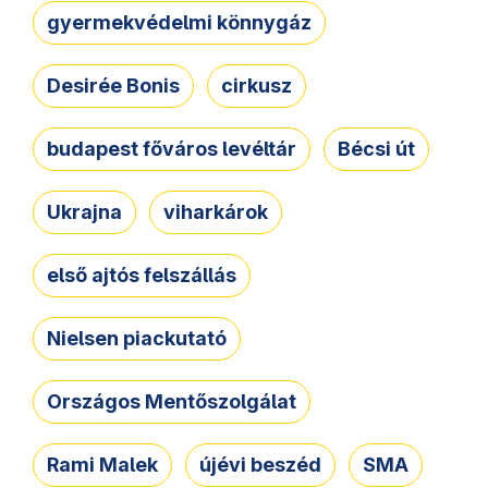
gyermekvédelmi könnygáz
Desirée Bonis
cirkusz
budapest főváros levéltár
Bécsi út
Ukrajna
viharkárok
első ajtós felszállás
Nielsen piackutató
Országos Mentőszolgálat
Rami Malek
újévi beszéd
SMA