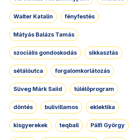
Walter Katalin
fényfestés
Mátyás Balázs Tamás
szociális gondoskodás
sikkasztás
sétálóutca
forgalomkorlátozás
Süveg Márk Saiid
túlélőprogram
döntés
bulivillamos
eklektika
kisgyerekek
teqball
Pálfi György