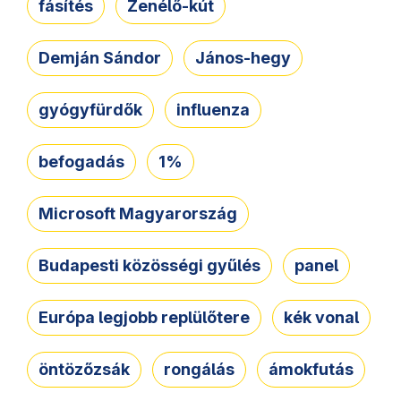
fásítés
Zenélő-kút
Demján Sándor
János-hegy
gyógyfürdők
influenza
befogadás
1%
Microsoft Magyarország
Budapesti közösségi gyűlés
panel
Európa legjobb replülőtere
kék vonal
öntözőzsák
rongálás
ámokfutás