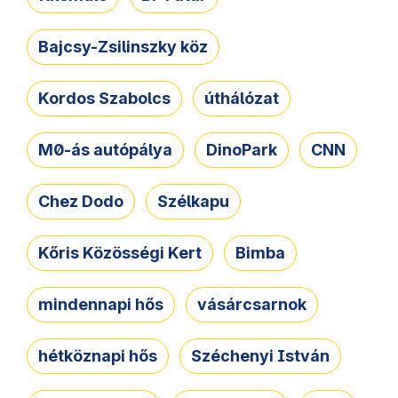
Bajcsy-Zsilinszky köz
Kordos Szabolcs
úthálózat
M0-ás autópálya
DinoPark
CNN
Chez Dodo
Szélkapu
Kőris Közösségi Kert
Bimba
mindennapi hős
vásárcsarnok
hétköznapi hős
Széchenyi István