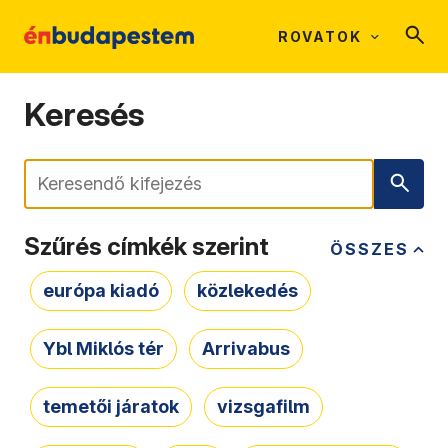
ROVATOK
Keresés
Keresés
Szűrés címkék szerint
ÖSSZES
európa kiadó
közlekedés
Ybl Miklós tér
Arrivabus
temetői járatok
vizsgafilm