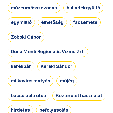
múzeumösszevonás
hulladékgyűjtő
egymillió
élhetőség
facsemete
Zoboki Gábor
Duna Menti Regionális Vízmű Zrt.
kerékpár
Kereki Sándor
milkovics mátyás
műjég
bacsó béla utca
Közterület használat
hirdetés
befolyásolás