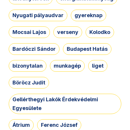
Nyugati pályaudvar
gyereknap
Mocsai Lajos
verseny
Kolodko
Bardóczi Sándor
Budapest Hatás
bizonytalan
munkagép
liget
Böröcz Judit
Gellérthegyi Lakók Érdekvédelmi
Egyesülete
Átrium
Ferenc József