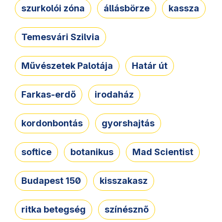
szurkolói zóna
állásbörze
kassza
Temesvári Szilvia
Művészetek Palotája
Határ út
Farkas-erdő
irodaház
kordonbontás
gyorshajtás
softice
botanikus
Mad Scientist
Budapest 150
kisszakasz
ritka betegség
színésznő