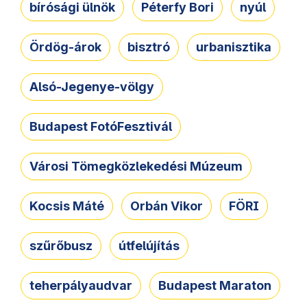
bírósági ülnök
Péterfy Bori
nyúl
Ördög-árok
bisztró
urbanisztika
Alsó-Jegenye-völgy
Budapest FotóFesztivál
Városi Tömegközlekedési Múzeum
Kocsis Máté
Orbán Vikor
FÖRI
szűrőbusz
útfelújítás
teherpályaudvar
Budapest Maraton