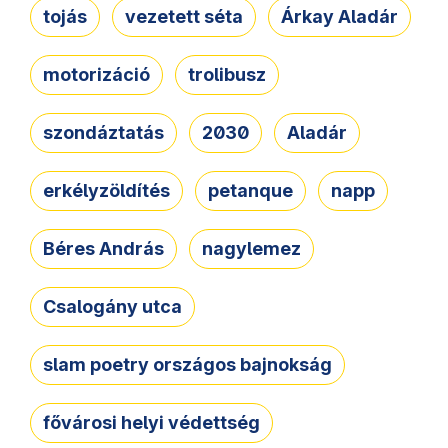
tojás
vezetett séta
Árkay Aladár
motorizáció
trolibusz
szondáztatás
2030
Aladár
erkélyzöldítés
petanque
napp
Béres András
nagylemez
Csalogány utca
slam poetry országos bajnokság
fővárosi helyi védettség