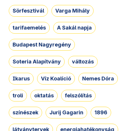
Sörfesztivál
Varga Mihály
tarifaemelés
A Sakál napja
Budapest Nagyregény
Soteria Alapítvány
változás
Ikarus
Víz Koalíció
Nemes Dóra
troli
oktatás
felszólítás
színészek
Jurij Gagarin
1896
látványtervek
energiahatékonyság