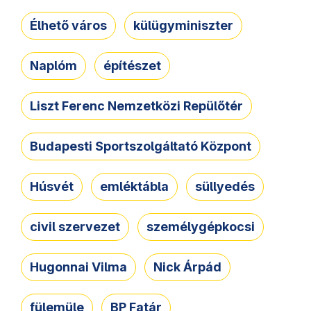
Élhető város
külügyminiszter
Naplóm
építészet
Liszt Ferenc Nemzetközi Repülőtér
Budapesti Sportszolgáltató Központ
Húsvét
emléktábla
süllyedés
civil szervezet
személygépkocsi
Hugonnai Vilma
Nick Árpád
fülemüle
BP Fatár