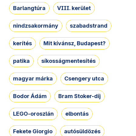
Barlangtúra
VIII. kerület
nindzsakormány
szabadstrand
kerítés
Mit kívánsz, Budapest?
patika
síkosságmentesítés
magyar márka
Csengery utca
Bodor Ádám
Bram Stoker-díj
LEGO-oroszlán
elbontás
Fekete Giorgio
autósüldözés