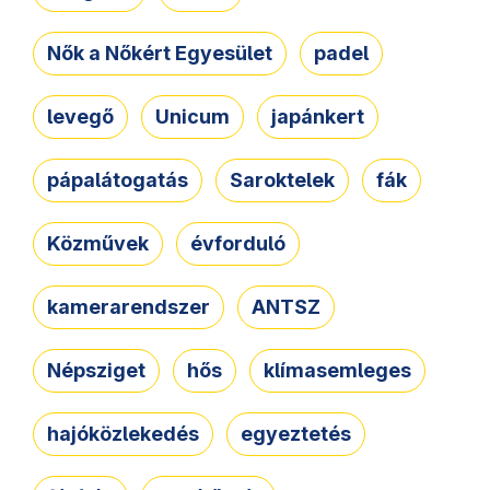
Nők a Nőkért Egyesület
padel
levegő
Unicum
japánkert
pápalátogatás
Saroktelek
fák
Közművek
évforduló
kamerarendszer
ANTSZ
Népsziget
hős
klímasemleges
hajóközlekedés
egyeztetés