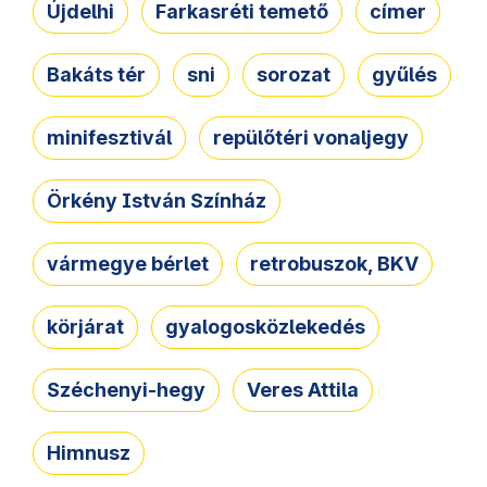
Újdelhi
Farkasréti temető
címer
Bakáts tér
sni
sorozat
gyűlés
minifesztivál
repülőtéri vonaljegy
Örkény István Színház
vármegye bérlet
retrobuszok, BKV
körjárat
gyalogosközlekedés
Széchenyi-hegy
Veres Attila
Himnusz