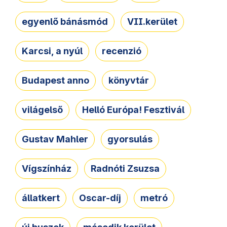
egyenlő bánásmód
VII.kerület
Karcsi, a nyúl
recenzió
Budapest anno
könyvtár
világelső
Helló Európa! Fesztivál
Gustav Mahler
gyorsulás
Vígszínház
Radnóti Zsuzsa
állatkert
Oscar-díj
metró