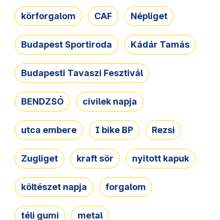
körforgalom
CAF
Népliget
Budapest Sportiroda
Kádár Tamás
Budapesti Tavaszi Fesztivál
BENDZSÓ
civilek napja
utca embere
I bike BP
Rezsi
Zugliget
kraft sör
nyitott kapuk
költészet napja
forgalom
téli gumi
metal