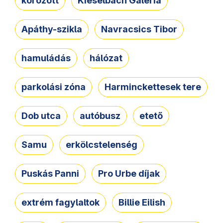
körözött
Kieselbach Galéria
Apáthy-szikla
Navracsics Tibor
hamuládás
hálózat
parkolási zóna
Harminckettesek tere
Dob utca
autóbusz
etető
Samu
erkölcstelenség
Puskás Panni
Pro Urbe díjak
extrém fagylaltok
Billie Eilish