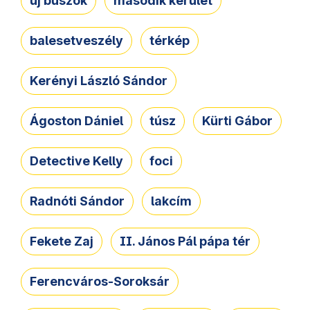
új buszok
második kerület
balesetveszély
térkép
Kerényi László Sándor
Ágoston Dániel
túsz
Kürti Gábor
Detective Kelly
foci
Radnóti Sándor
lakcím
Fekete Zaj
II. János Pál pápa tér
Ferencváros-Soroksár