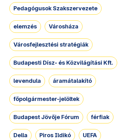
Pedagógusok Szakszervezete
elemzés
Városháza
Városfejlesztési stratégiák
Budapesti Dísz- és Közvilágítási Kft.
levendula
áramátalakító
főpolgármester-jelöltek
Budapest Jövője Fórum
férfiak
Della
Piros Ildikó
UEFA