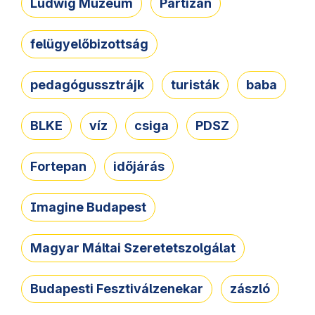
Ludwig Múzeum
Partizán
felügyelőbizottság
pedagógussztrájk
turisták
baba
BLKE
víz
csiga
PDSZ
Fortepan
időjárás
Imagine Budapest
Magyar Máltai Szeretetszolgálat
Budapesti Fesztiválzenekar
zászló