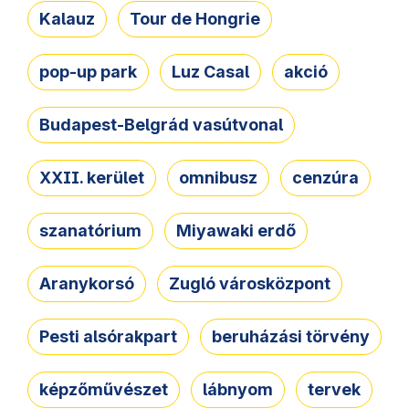
Kalauz
Tour de Hongrie
pop-up park
Luz Casal
akció
Budapest-Belgrád vasútvonal
XXII. kerület
omnibusz
cenzúra
szanatórium
Miyawaki erdő
Aranykorsó
Zugló városközpont
Pesti alsórakpart
beruházási törvény
képzőművészet
lábnyom
tervek