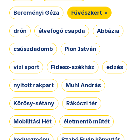
Bereményi Géza
Füvészkert
drón
élvefogó csapda
Abbázia
csúszdadomb
Pion István
vízi sport
Fidesz-székház
edzés
nyitott rakpart
Muhi András
Kőrösy-sétány
Rákóczi tér
Mobilitási Hét
életmentő műtét
kedvezmény
Szabó Ervin könyvtár