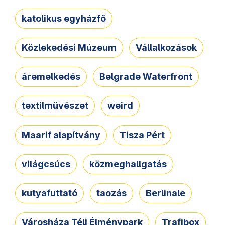
katolikus egyházfő
Közlekedési Múzeum
Vállalkozások
áremelkedés
Belgrade Waterfront
textilművészet
weird
Maarif alapítvány
Tisza Pért
világcsúcs
közmeghallgatás
kutyafuttató
taozás
Berlinale
Városháza Téli Élménypark
Trafibox