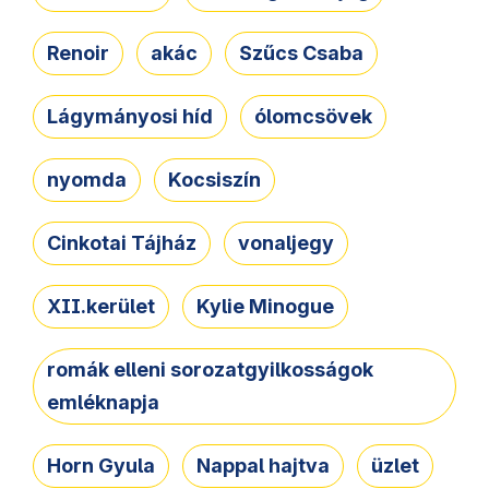
Renoir
akác
Szűcs Csaba
Lágymányosi híd
ólomcsövek
nyomda
Kocsiszín
Cinkotai Tájház
vonaljegy
XII.kerület
Kylie Minogue
romák elleni sorozatgyilkosságok
emléknapja
Horn Gyula
Nappal hajtva
üzlet