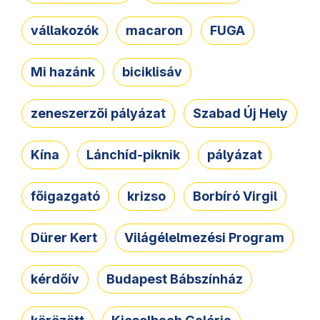
vállakozók
macaron
FUGA
Mi hazánk
biciklisáv
zeneszerzői pályázat
Szabad Új Hely
Kína
Lánchíd-piknik
pályázat
főigazgató
krizso
Borbíró Virgil
Dürer Kert
Világélelmezési Program
kérdőív
Budapest Bábszínház