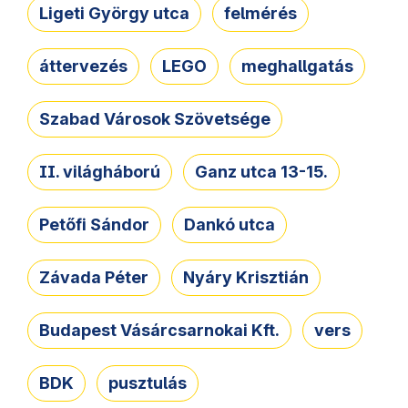
Ligeti György utca
felmérés
áttervezés
LEGO
meghallgatás
Szabad Városok Szövetsége
II. világháború
Ganz utca 13-15.
Petőfi Sándor
Dankó utca
Závada Péter
Nyáry Krisztián
Budapest Vásárcsarnokai Kft.
vers
BDK
pusztulás