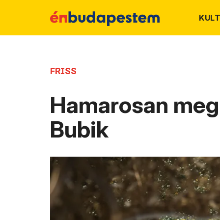
KUL
FRISS
Hamarosan megin
Bubik