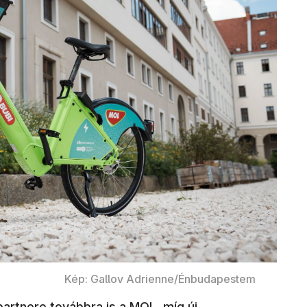
Kép: Gallov Adrienne/Énbudapestem
partnere továbbra is a MOL, míg új,