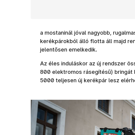
a mostaninál jóval nagyobb, rugalma
kerékpárokból álló flotta áll majd 
jelentősen emelkedik.
Az éles induláskor az új rendszer 
800 elektromos rásegítésű) bringát b
5000 teljesen új kerékpár lesz elérh