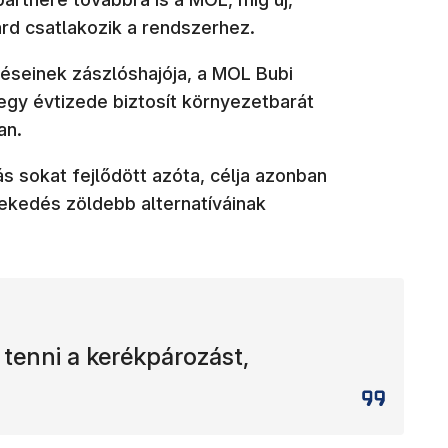
ard csatlakozik a rendszerhez.
véseinek zászlóshajója, a MOL Bubi
gy évtizede biztosít környezetbarát
an.
ás sokat fejlődött azóta, célja azonban
lekedés zöldebb alternatíváinak
tenni a kerékpározást,