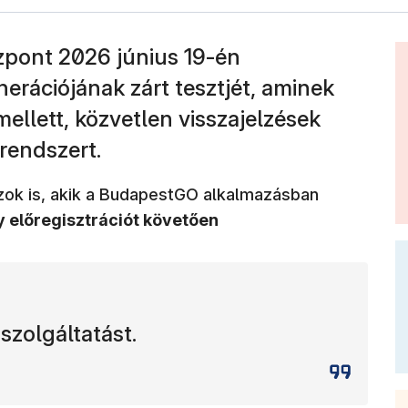
zpont 2026 június 19-én
nerációjának zárt tesztjét, aminek
mellett, közvetlen visszajelzések
rendszert.
zok is, akik a BudapestGO alkalmazásban
 előregisztrációt követően
szolgáltatást.