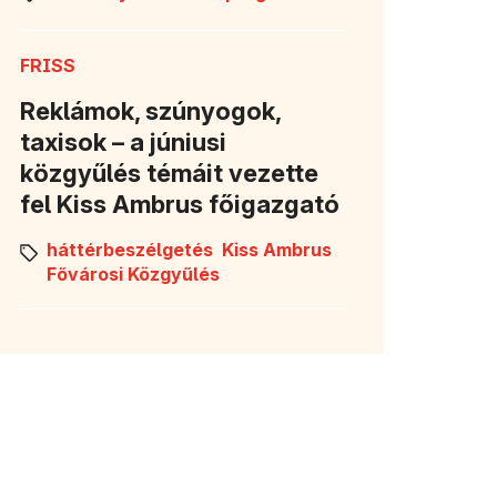
FRISS
Reklámok, szúnyogok,
taxisok – a júniusi
közgyűlés témáit vezette
fel Kiss Ambrus főigazgató
háttérbeszélgetés
Kiss Ambrus
Fővárosi Közgyűlés