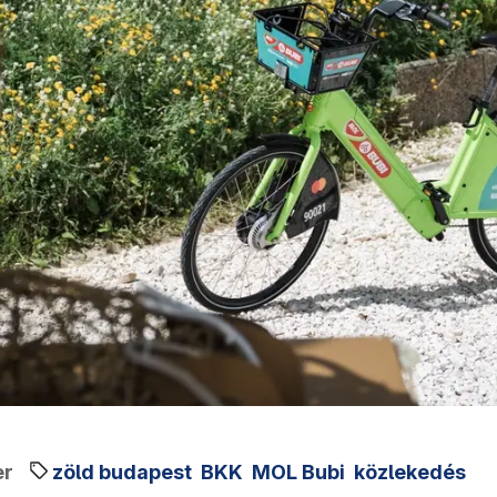
er
zöld budapest
BKK
MOL Bubi
közlekedés