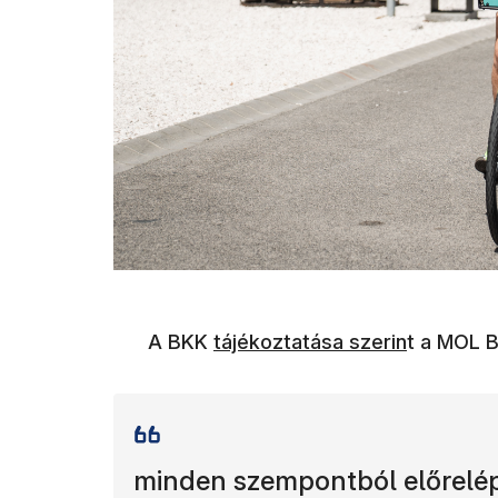
A BKK
tájékoztatása szerin
t a MOL B
minden szempontból előrelépé