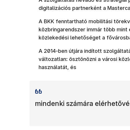
digitalizációs partnerként a Masterc
A BKK fenntartható mobilitási törek
közbringarendszer immár több mint e
közlekedési lehetőséget a fővárosb
A 2014-ben útjára indított szolgáltat
változatlan: ösztönözni a városi köz
használatát, és
mindenki számára elérhetővé 