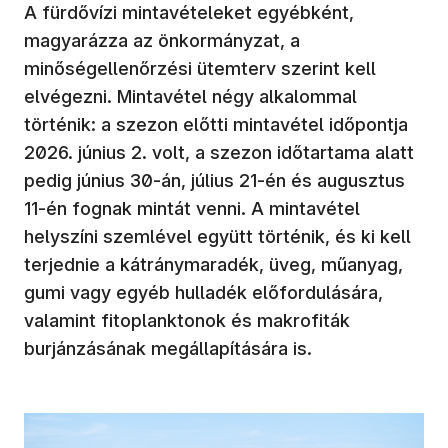
A fürdővízi mintavételeket egyébként,
magyarázza az önkormányzat, a
minőségellenőrzési ütemterv szerint kell
elvégezni. Mintavétel négy alkalommal
történik: a szezon előtti mintavétel időpontja
2026. június 2. volt, a szezon időtartama alatt
pedig június 30-án, július 21-én és augusztus
11-én fognak mintát venni. A mintavétel
helyszíni szemlével együtt történik, és ki kell
terjednie a kátránymaradék, üveg, műanyag,
gumi vagy egyéb hulladék előfordulására,
valamint fitoplanktonok és makrofiták
burjánzásának megállapítására is.