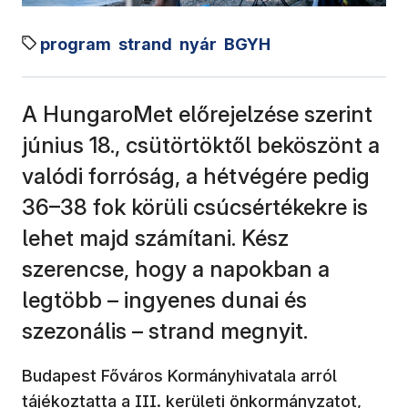
program
strand
nyár
BGYH
A HungaroMet előrejelzése szerint
június 18., csütörtöktől beköszönt a
valódi forróság, a hétvégére pedig
36–38 fok körüli csúcsértékekre is
lehet majd számítani. Kész
szerencse, hogy a napokban a
legtöbb – ingyenes dunai és
szezonális – strand megnyit.
Budapest Főváros Kormányhivatala arról
tájékoztatta
a III. kerületi önkormányzatot,