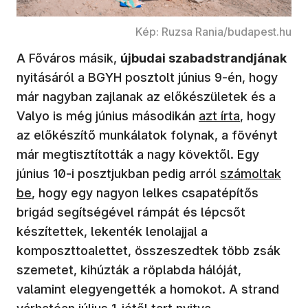
Kép: Ruzsa Rania/budapest.hu
A Főváros másik,
újbudai szabadstrandjának
nyitásáról a BGYH posztolt június 9-én, hogy
már nagyban zajlanak az előkészületek és a
Valyo is még június másodikán
azt írta
, hogy
az előkészítő munkálatok folynak, a fövényt
már megtisztították a nagy kövektől. Egy
június 10-i posztjukban pedig arról
számoltak
be
, hogy egy nagyon lelkes csapatépítős
brigád segítségével rámpát és lépcsőt
készítettek, lekenték lenolajjal a
komposzttoalettet, összeszedtek több zsák
szemetet, kihúzták a röplabda hálóját,
valamint elegyengették a homokot. A strand