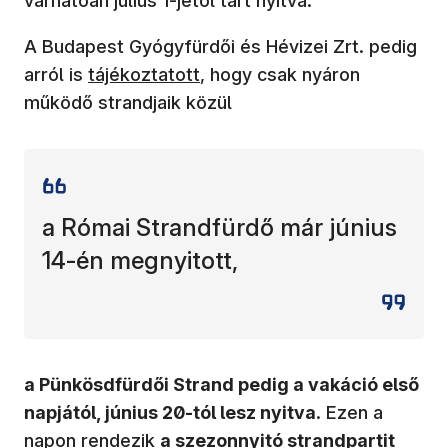
várhatóan július 1-jétől tart nyitva.
A Budapest Gyógyfürdői és Hévizei Zrt. pedig
arról is
tájékoztatott
, hogy csak nyáron
működő strandjaik közül
a Római Strandfürdő már június
14-én megnyitott,
a Pünkösdfürdői Strand pedig a vakáció első
napjától, június 20-tól lesz nyitva
. Ezen a
napon rendezik
a szezonnyitó strandpartit