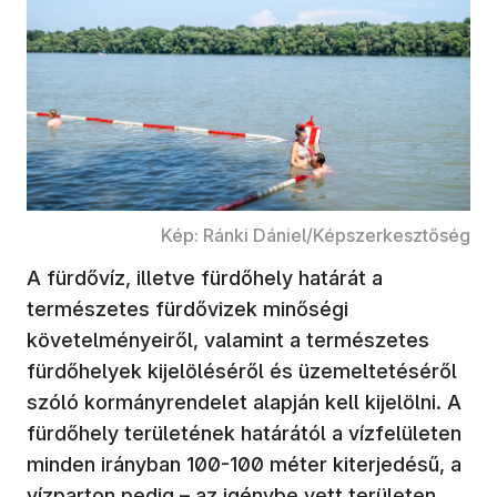
Kép: Ránki Dániel/Képszerkesztőség
A fürdővíz, illetve fürdőhely határát a
természetes fürdővizek minőségi
követelményeiről, valamint a természetes
fürdőhelyek kijelöléséről és üzemeltetéséről
szóló kormányrendelet alapján kell kijelölni. A
fürdőhely területének határától a vízfelületen
minden irányban 100-100 méter kiterjedésű, a
vízparton pedig – az igénybe vett területen