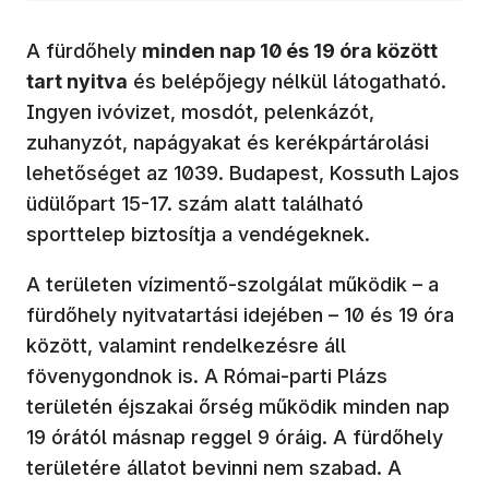
A fürdőhely
minden nap 10 és 19 óra között
tart nyitva
és belépőjegy nélkül látogatható.
Ingyen ivóvizet, mosdót, pelenkázót,
zuhanyzót, napágyakat és kerékpártárolási
lehetőséget az 1039. Budapest, Kossuth Lajos
üdülőpart 15-17. szám alatt található
sporttelep biztosítja a vendégeknek.
A területen vízimentő-szolgálat működik – a
fürdőhely nyitvatartási idejében – 10 és 19 óra
között, valamint rendelkezésre áll
fövenygondnok is. A Római-parti Plázs
területén éjszakai őrség működik minden nap
19 órától másnap reggel 9 óráig. A fürdőhely
területére állatot bevinni nem szabad. A