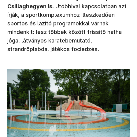
Csillaghegyen is
. Utóbbival kapcsolatban azt
írják, a sportkomplexumhoz illeszkedően
sportos és lazító programokkal várnak
mindenkit: lesz többek között frissítő hatha
jóga, látványos karatebemutató,
strandröplabda, játékos fociedzés.