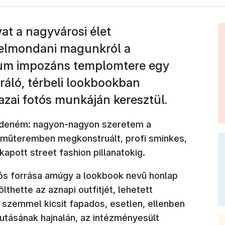
at a nagyvárosi élet
 elmondani magunkról a
eum impozáns templomtere egy
iráló, térbeli lookbookban
azai fotós munkáján keresztül.
ezdeném: nagyon-nagyon szeretem a
, műteremben megkonstruált, profi sminkes,
apott street fashion pillanatokig.
ós forrása amúgy a lookbook nevű honlap
lthette az aznapi outfitjét, lehetett
i szemmel kicsit fapados, esetlen, ellenben
futásának hajnalán, az intézményesült