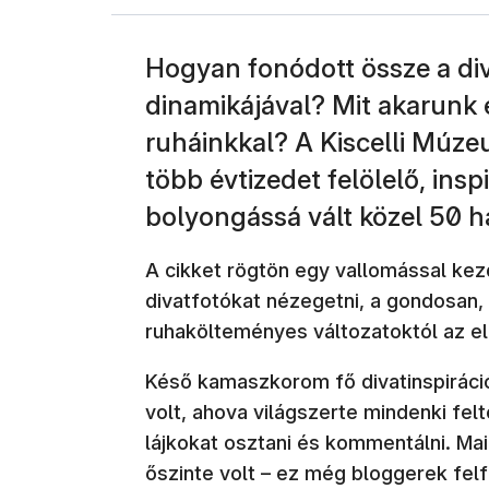
Hogyan fonódott össze a div
dinamikájával? Mit akarunk
ruháinkkal? A Kiscelli Múz
több évtizedet felölelő, insp
bolyongássá vált közel 50 h
A cikket rögtön egy vallomással k
divatfotókat nézegetni, a gondosan
ruhakölteményes változatoktól az elk
Késő kamaszkorom fő divatinspiráci
volt, ahova világszerte mindenki feltö
lájkokat osztani és kommentálni. Ma
őszinte volt – ez még bloggerek fel