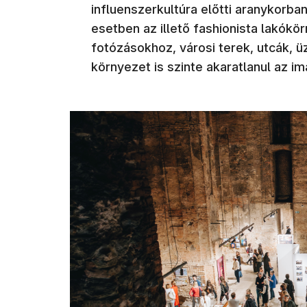
influenszerkultúra előtti aranykorba
esetben az illető fashionista lakókö
fotózásokhoz, városi terek, utcák, üz
környezet is szinte akaratlanul az im