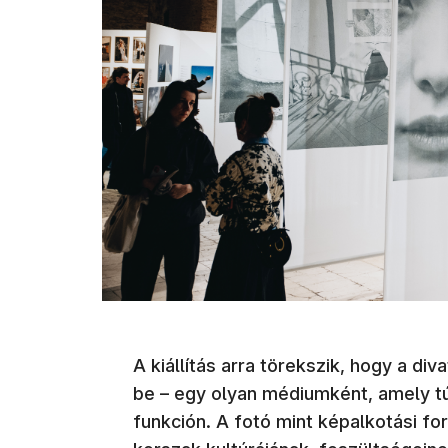
A kiállítás arra törekszik, hogy a div
be – egy olyan médiumként, amely t
funkción. A fotó mint képalkotási fo