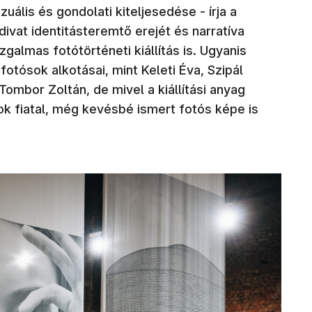
uális és gondolati kiteljesedése - írja a
vat identitásteremtő erejét és narratíva
galmas fotótörténeti kiállítás is. Ugyanis
otósok alkotásai, mint Keleti Éva, Szipál
mbor Zoltán, de mivel a kiállítási anyag
sok fiatal, még kevésbé ismert fotós képe is