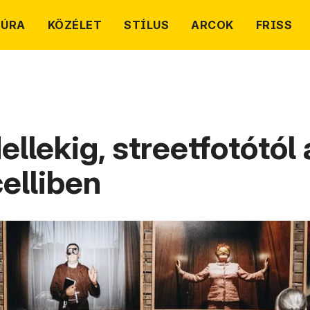
TÚRA
KÖZÉLET
STÍLUS
ARCOK
FRISS
llekig, streetfotótól
celliben