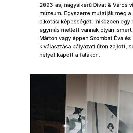
2023-as, nagysikerű Divat & Város viz
múzeum. Egyszerre mutatják meg a di
alkotási képességét, miközben egy iz
egymás mellett vannak olyan ismert f
Márton vagy éppen Szombat Éva és To
kiválasztása pályázati úton zajlott, 
helyet kapott a falakon.