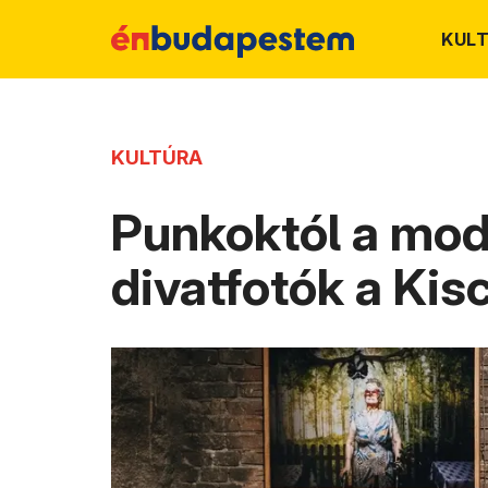
KUL
KULTÚRA
Punkoktól a mode
divatfotók a Kis