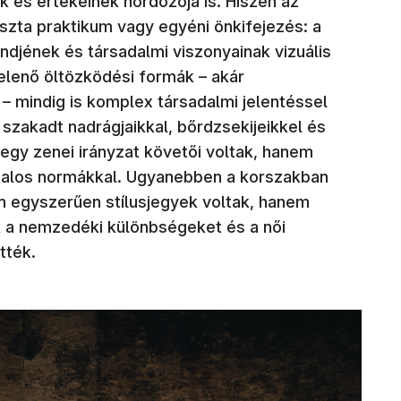
k és értékeinek hordozója is. Hiszen az
uszta praktikum vagy egyéni önkifejezés: a
ndjének és társadalmi viszonyainak vizuális
elenő öltözködési formák – akár
– mindig is komplex társadalmi jelentéssel
 szakadt nadrágjaikkal, bőrdzsekijeikkel és
gy zenei irányzat követői voltak, hanem
atalos normákkal. Ugyanebben a korszakban
em egyszerűen stílusjegyek voltak, hanem
k a nemzedéki különbségeket és a női
ették.