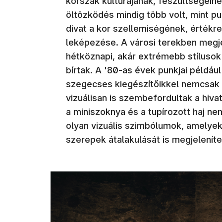
korszak kultúrájának, feszültségeine
öltözködés mindig több volt, mint p
divat a kor szellemiségének, értékre
leképezése. A városi terekben megj
hétköznapi, akár extrémebb stílusok 
bírtak. A '80-as évek punkjai például
szegecses kiegészítőikkel nemcsak e
vizuálisan is szembefordultak a hiv
a miniszoknya és a tupírozott haj n
olyan vizuális szimbólumok, amelye
szerepek átalakulását is megjelenít