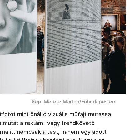
Kép: Merész Márton/Énbudapestem
atfotót mint önálló vizuális műfajt mutassa
úlmutat a reklám- vagy trendkövető
rma itt nemcsak a test, hanem egy adott