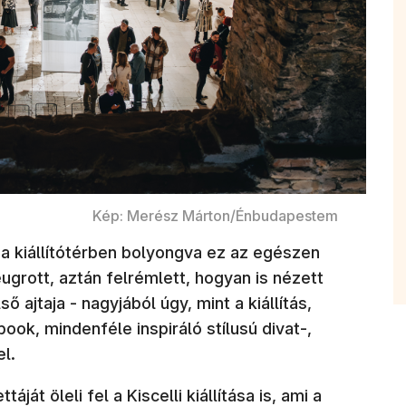
Kép: Merész Márton/Énbudapestem
n a kiállítótérben bolyongva ez az egészen
eugrott, aztán felrémlett, hogyan is nézett
 ajtaja - nagyjából úgy, mint a kiállítás,
ok, mindenféle inspiráló stílusú divat-,
el.
áját öleli fel a Kiscelli kiállítása is, ami a