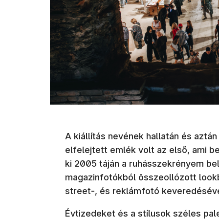
A kiállítás nevének hallatán és aztá
elfelejtett emlék volt az első, ami b
ki 2005 táján a ruhásszekrényem belső
magazinfotókból összeollózott lookbo
street-, és reklámfotó keveredésév
Évtizedeket és a stílusok széles palett