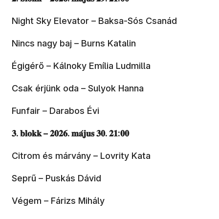
Night Sky Elevator – Baksa-Sós Csanád
Nincs nagy baj – Burns Katalin
Égigérő – Kálnoky Emília Ludmilla
Csak érjünk oda – Sulyok Hanna
Funfair – Darabos Évi
𝟑. 𝐛𝐥𝐨𝐤𝐤 – 𝟐𝟎𝟐𝟔. 𝐦𝐚́𝐣𝐮𝐬 𝟑𝟎. 𝟐𝟏:𝟎𝟎
Citrom és márvány – Lovrity Kata
Seprű – Puskás Dávid
Végem – Fárizs Mihály