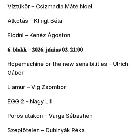
Víztükör – Csizmadia Máté Noel
Alkotás – Klingl Béla
Flódni – Kenéz Ágoston
𝟔. 𝐛𝐥𝐨𝐤𝐤 – 𝟐𝟎𝟐𝟔. 𝐣𝐮́𝐧𝐢𝐮𝐬 𝟎𝟐. 𝟐𝟏:𝟎𝟎
Hopemachine or the new sensibilities – Ulrich
Gábor
L'amur – Vig Zsombor
EGG 2 – Nagy Lili
Poros utakon – Varga Sébastien
Szeplőtelen – Dubinyák Réka