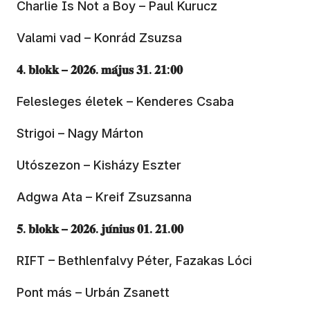
Charlie Is Not a Boy – Paul Kurucz
Valami vad – Konrád Zsuzsa
𝟒. 𝐛𝐥𝐨𝐤𝐤 – 𝟐𝟎𝟐𝟔. 𝐦𝐚́𝐣𝐮𝐬 𝟑𝟏. 𝟐𝟏:𝟎𝟎
Felesleges életek – Kenderes Csaba
Strigoi – Nagy Márton
Utószezon – Kisházy Eszter
Adgwa Ata – Kreif Zsuzsanna
𝟓. 𝐛𝐥𝐨𝐤𝐤 – 𝟐𝟎𝟐𝟔. 𝐣𝐮́𝐧𝐢𝐮𝐬 𝟎𝟏. 𝟐𝟏.𝟎𝟎
RIFT – Bethlenfalvy Péter, Fazakas Lóci
Pont más – Urbán Zsanett