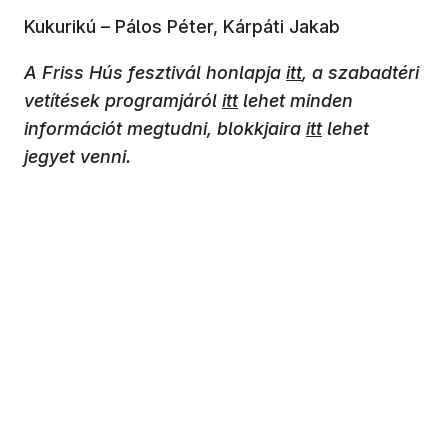
Kukurikú – Pálos Péter, Kárpáti Jakab
(új ablakban nyílik
A Friss Hús fesztivál honlapja
itt
, a szabadtéri
(új ablakban nyílik meg)
vetítések programjáról
itt
lehet minden
(új ablakban nyí
információt megtudni, blokkjaira
itt
lehet
jegyet venni.