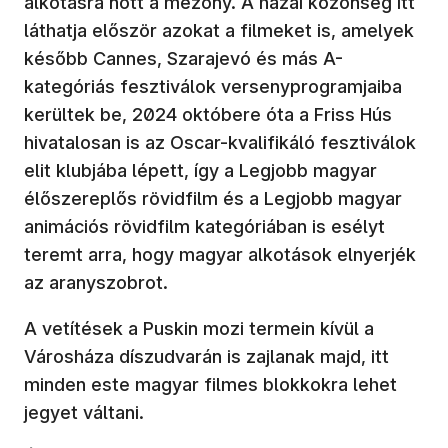
alkotásra nőtt a mezőny. A hazai közönség itt
láthatja először azokat a filmeket is, amelyek
később Cannes, Szarajevó és más A-
kategóriás fesztiválok versenyprogramjaiba
kerültek be, 2024 októbere óta a Friss Hús
hivatalosan is az Oscar-kvalifikáló fesztiválok
elit klubjába lépett, így a Legjobb magyar
élőszereplős rövidfilm és a Legjobb magyar
animációs rövidfilm kategóriában is esélyt
teremt arra, hogy magyar alkotások elnyerjék
az aranyszobrot.
A vetítések a Puskin mozi termein kívül a
Városháza díszudvarán is zajlanak majd, itt
minden este magyar filmes blokkokra lehet
jegyet váltani.