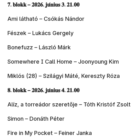
𝟕. 𝐛𝐥𝐨𝐤𝐤 – 𝟐𝟎𝟐𝟔. 𝐣𝐮́𝐧𝐢𝐮𝐬 𝟑. 𝟐𝟏.𝟎𝟎
Ami látható – Csókás Nándor
Fészek – Lukács Gergely
Bonefuzz – László Márk
Somewhere I Call Home – Joonyoung Kim
Miklós (28) – Szilágyi Máté, Kereszty Róza
𝟖. 𝐛𝐥𝐨𝐤𝐤 – 𝟐𝟎𝟐𝟔. 𝐣𝐮́𝐧𝐢𝐮𝐬 𝟒. 𝟐𝟏.𝟎𝟎
Alíz, a torreádor szeretője – Tóth Kristóf Zsolt
Simon – Donáth Péter
Fire in My Pocket – Feiner Janka