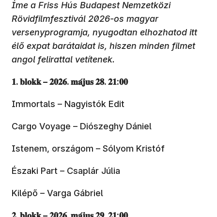
Íme a Friss Hús Budapest Nemzetközi
Rövidfilmfesztivál 2026-os magyar
versenyprogramja, nyugodtan elhozhatod itt
élő expat barátaidat is, hiszen minden filmet
angol felirattal vetítenek.
𝟏. 𝐛𝐥𝐨𝐤𝐤 – 𝟐𝟎𝟐𝟔. 𝐦𝐚́𝐣𝐮𝐬 𝟐𝟖. 𝟐𝟏:𝟎𝟎
Immortals – Nagyistók Edit
Cargo Voyage – Diószeghy Dániel
Istenem, országom – Sólyom Kristóf
Északi Part – Csaplár Júlia
Kilépő – Varga Gábriel
𝟐. 𝐛𝐥𝐨𝐤𝐤 – 𝟐𝟎𝟐𝟔. 𝐦𝐚́𝐣𝐮𝐬 𝟐𝟗. 𝟐𝟏:𝟎𝟎