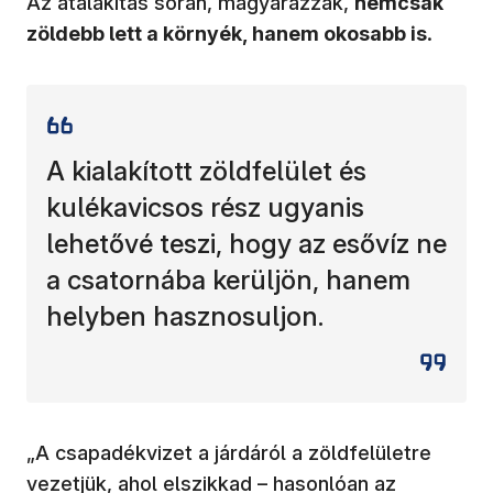
Az átalakítás során, magyarázzák,
nemcsak
zöldebb lett a környék, hanem okosabb is
.
A kialakított zöldfelület és
kulékavicsos rész ugyanis
lehetővé teszi, hogy az esővíz ne
a csatornába kerüljön, hanem
helyben hasznosuljon.
„A csapadékvizet a járdáról a zöldfelületre
vezetjük, ahol elszikkad – hasonlóan az