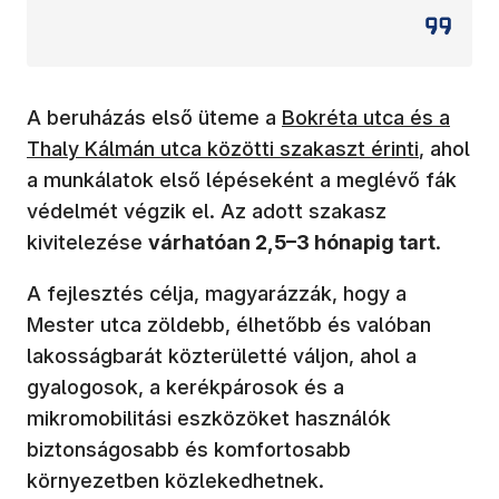
(új ablakban nyílik meg
A beruházás első üteme a
Bokréta utca és a
Thaly Kálmán utca közötti szakaszt érinti
, ahol
a munkálatok első lépéseként a meglévő fák
védelmét végzik el. Az adott szakasz
kivitelezése
várhatóan 2,5–3 hónapig tart
.
A fejlesztés célja, magyarázzák, hogy a
Mester utca zöldebb, élhetőbb és valóban
lakosságbarát közterületté váljon, ahol a
gyalogosok, a kerékpárosok és a
mikromobilitási eszközöket használók
biztonságosabb és komfortosabb
környezetben közlekedhetnek.