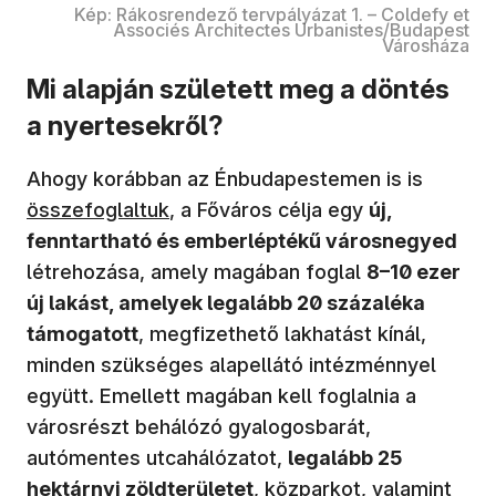
Kép: Rákosrendező tervpályázat 1. – Coldefy et
Associés Architectes Urbanistes/Budapest
Városháza
Mi alapján született meg a döntés
a nyertesekről?
Ahogy korábban az Énbudapestemen is is
összefoglaltuk
, a Főváros célja egy
új,
fenntartható és emberléptékű városnegyed
létrehozása, amely magában foglal
8–10 ezer
új lakást, amelyek legalább 20 százaléka
támogatott
, megfizethető lakhatást kínál,
minden szükséges alapellátó intézménnyel
együtt. Emellett magában kell foglalnia a
városrészt behálózó gyalogosbarát,
autómentes utcahálózatot,
legalább 25
hektárnyi zöldterületet
, közparkot, valamint