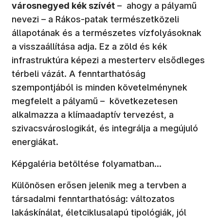
városnegyed kék szívét
– ahogy a pályamű
nevezi – a Rákos-patak természetközeli
állapotának és a természetes vízfolyásoknak
a visszaállítása adja. Ez a zöld és kék
infrastruktúra képezi a mesterterv elsődleges
térbeli vázát. A fenntarthatóság
szempontjából is minden követelménynek
megfelelt a pályamű – következetesen
alkalmazza a klímaadaptív tervezést, a
szivacsvároslogikát, és integrálja a megújuló
energiákat.
Képgaléria betöltése folyamatban...
Különösen erősen jelenik meg a tervben a
társadalmi fenntarthatóság: változatos
lakáskínálat, életciklusalapú tipológiák, jól