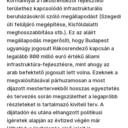
kormánnyal a rákosrendezői fejlesztési
területhez kapcsolódó infrastrukturális
beruházásokról szóló megállapodást (Szegedi
úti felüljáró megépítése, Kisföldalatti
meghosszabbítása stb.). Ez az aláírt
megállapodás megerősíti, hogy Budapest
ugyanúgy jogosult Rákosrendező kapcsán a
legalább 800 millió euró értékű állami
infrastruktúra-fejlesztésre, mint ahogy az
arab befektető jogosult lett volna. Ezeknek a
megvalósításával párhuzamosan a most
díjazott mestertervekből hosszas egyeztetés
és tervezés során megszülethet a legapróbb
részleteket is tartalmazó kiviteli terv. A
díjátadón és utána elhangzott politikusi
ígéretek alapján az évtized végén már