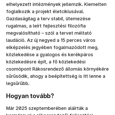
elhelyezett intézmények jellemzik. Kiemelten
foglalkozik a projekt életciklusával.
Gazdaságilag a terv stabil, ütemezése
rugalmas, a leírt fejlesztési filozófia
megvalósítható – szól a tervet méltató
laudáció. Az új negyed a 15 perces város
elképzelés jegyében fogalmazódott meg,
közlekedése a gyalogos és kerékpáros
közlekedésre épít, a fő közlekedési
csomópont Rákosrendező állomás környékére
sűrűsödik, ahogy a beépítettség is itt lenne a
legsűrűbb.
Hogyan tovább?
Már 2025 szeptemberében aláírták a