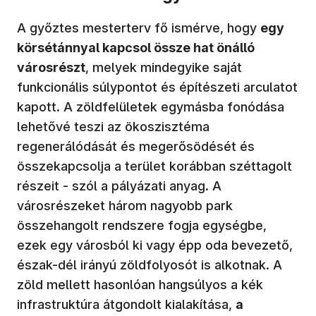
A győztes mesterterv fő ismérve, hogy
egy
körsétánnyal kapcsol össze hat önálló
városrészt
, melyek mindegyike saját
funkcionális súlypontot és építészeti arculatot
kapott. A zöldfelületek egymásba fonódása
lehetővé teszi az ökoszisztéma
regenerálódását és megerősödését és
összekapcsolja a terület korábban széttagolt
részeit - szól a pályázati anyag. A
városrészeket három nagyobb park
összehangolt rendszere fogja egységbe,
ezek egy városból ki vagy épp oda bevezető,
észak-dél irányú zöldfolyosót is alkotnak. A
zöld mellett hasonlóan hangsúlyos a kék
infrastruktúra átgondolt kialakítása,
a