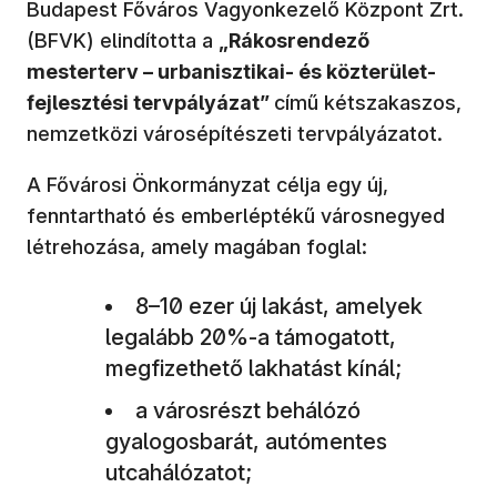
Budapest Főváros Vagyonkezelő Központ Zrt.
(BFVK) elindította a
„Rákosrendező
mesterterv – urbanisztikai- és közterület-
fejlesztési tervpályázat”
című kétszakaszos,
nemzetközi városépítészeti tervpályázatot.
A Fővárosi Önkormányzat célja egy új,
fenntartható és emberléptékű városnegyed
létrehozása, amely magában foglal:
8–10 ezer új lakást, amelyek
legalább 20%-a támogatott,
megfizethető lakhatást kínál;
a városrészt behálózó
gyalogosbarát, autómentes
utcahálózatot;