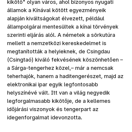
kikötő" olyan város, ahol bizonyos nyugati
államok a Kínával kötött egyezményeik
alapján kiváltságokat élvezett, például
állampolgárai mentesültek a kínai törvények
szerinti eljárás alól. A németek a sörkutúra
mellett a nemzetközi kereskedelmet is
megtanították a helyieknek, de Csingdau
(Csingtaó) kiváló fekvésének köszönhetően –
a Sárga-tengerhez közel,– már a nemcsak
teherhajók, hanem a haditengerészet, majd az
elektronikai ipar egyik legfontosabb
helyszínévé vált. Itt van a világ negyedik
legforgalmasabb kikötője, de a kellemes
időjárási viszonyok és tengerpart az
idegenforgalmat idevonzotta.