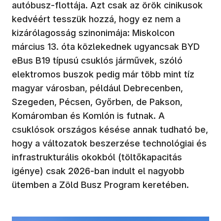
autóbusz-flottája. Azt csak az örök cinikusok
kedvéért tesszük hozzá, hogy ez nem a
kizárólagosság szinonimája: Miskolcon
március 13. óta közlekednek ugyancsak BYD
eBus B19 típusú csuklós járművek, szóló
elektromos buszok pedig már több mint tíz
magyar városban, például Debrecenben,
Szegeden, Pécsen, Győrben, de Pakson,
Komáromban és Komlón is futnak. A
csuklósok országos késése annak tudható be,
hogy a változatok beszerzése technológiai és
infrastrukturális okokból (töltőkapacitás
igénye) csak 2026-ban indult el nagyobb
ütemben a Zöld Busz Program keretében.