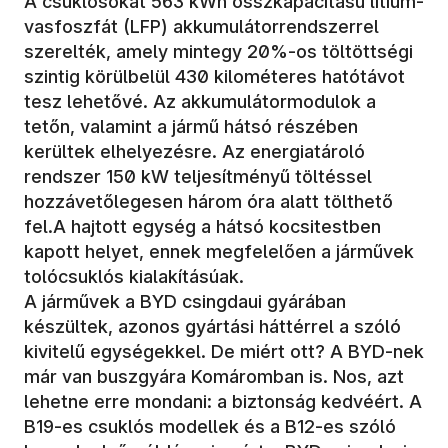
A csuklósokat 563 kWh összkapacitású lítium-
vasfoszfát (LFP) akkumulátorrendszerrel
szerelték, amely mintegy 20%-os töltöttségi
szintig körülbelül 430 kilométeres hatótávot
tesz lehetővé. Az akkumulátormodulok a
tetőn, valamint a jármű hátsó részében
kerültek elhelyezésre. Az energiatároló
rendszer 150 kW teljesítményű töltéssel
hozzávetőlegesen három óra alatt tölthető
fel.A hajtott egység a hátsó kocsitestben
kapott helyet, ennek megfelelően a járművek
tolócsuklós kialakításúak.
A járművek a BYD csingdaui gyárában
készültek, azonos gyártási háttérrel a szóló
kivitelű egységekkel. De miért ott? A BYD-nek
már van buszgyára Komáromban is. Nos, azt
lehetne erre mondani: a biztonság kedvéért. A
B19-es csuklós modellek és a B12-es szóló