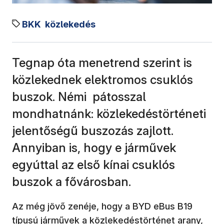
BKK
közlekedés
Tegnap óta menetrend szerint is
közlekednek elektromos csuklós
buszok. Némi pátosszal
mondhatnánk: közlekedéstörténeti
jelentőségű buszozás zajlott.
Annyiban is, hogy e járművek
egyúttal az első kínai csuklós
buszok a fővárosban.
Az még jövő zenéje, hogy a BYD eBus B19
típusú járművek a közlekedéstörténet arany,