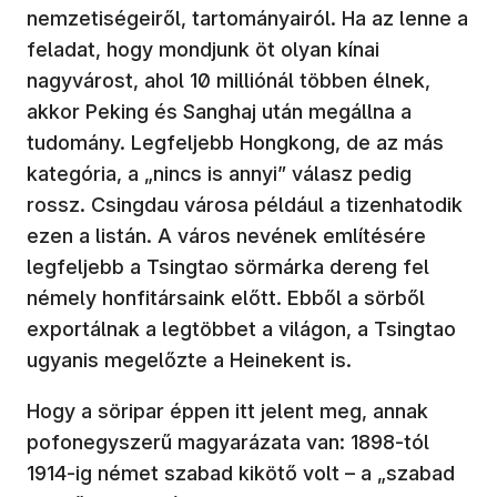
nemzetiségeiről, tartományairól. Ha az lenne a
feladat, hogy mondjunk öt olyan kínai
nagyvárost, ahol 10 milliónál többen élnek,
akkor Peking és Sanghaj után megállna a
tudomány. Legfeljebb Hongkong, de az más
kategória, a „nincs is annyi” válasz pedig
rossz. Csingdau városa például a tizenhatodik
ezen a listán. A város nevének említésére
legfeljebb a Tsingtao sörmárka dereng fel
némely honfitársaink előtt. Ebből a sörből
exportálnak a legtöbbet a világon, a Tsingtao
ugyanis megelőzte a Heinekent is.
Hogy a söripar éppen itt jelent meg, annak
pofonegyszerű magyarázata van: 1898-tól
1914-ig német szabad kikötő volt – a „szabad