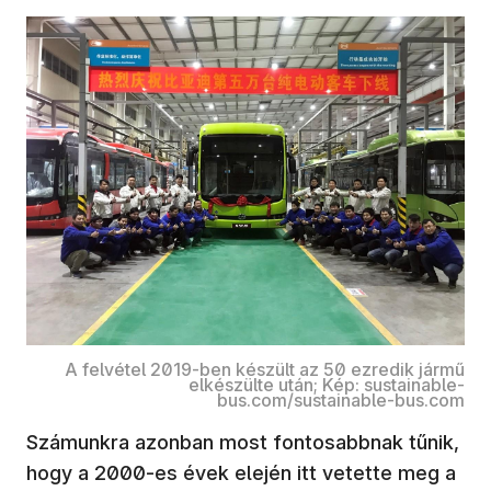
A felvétel 2019-ben készült az 50 ezredik jármű
elkészülte után; Kép: sustainable-
bus.com/sustainable-bus.com
Számunkra azonban most fontosabbnak tűnik,
hogy a 2000-es évek elején itt vetette meg a