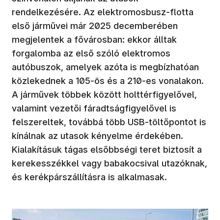
rendelkezésére. Az elektromosbusz-flotta
első járművei már 2025 decemberében
megjelentek a fővárosban: ekkor álltak
forgalomba az első szóló elektromos
autóbuszok, amelyek azóta is megbízhatóan
közlekednek a 105-ös és a 210-es vonalakon.
A járművek többek között holttérfigyelővel,
valamint vezetői fáradtságfigyelővel is
felszereltek, továbbá több USB-töltőpontot is
kínálnak az utasok kényelme érdekében.
Kialakításuk tágas elsőbbségi teret biztosít a
kerekesszékkel vagy babakocsival utazóknak,
és kerékpárszállításra is alkalmasak.