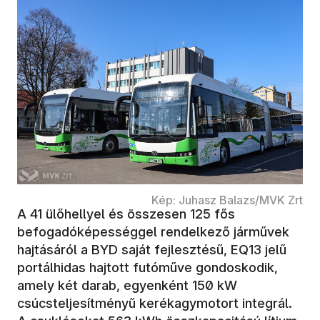
Kép: Juhasz Balazs/MVK Zrt
A 41 ülőhellyel és összesen 125 fős
befogadóképességgel rendelkező járművek
hajtásáról a BYD saját fejlesztésű, EQ13 jelű
portálhidas hajtott futóműve gondoskodik,
amely két darab, egyenként 150 kW
csúcsteljesítményű kerékagymotort integrál.