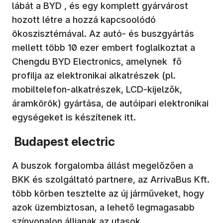
lábát a BYD , és egy komplett gyárvárost
hozott létre a hozzá kapcsoolódó
ökoszisztémával. Az autó- és buszgyártás
mellett több 10 ezer embert foglalkoztat a
Chengdu BYD Electronics, amelynek fő
profilja az elektronikai alkatrészek (pl.
mobiltelefon-alkatrészek, LCD-kijelzők,
áramkörök) gyártása, de autóipari elektronikai
egységeket is készítenek itt.
Budapest electric
A buszok forgalomba állást megelőzően a
BKK és szolgáltató partnere, az ArrivaBus Kft.
több körben tesztelte az új járműveket, hogy
azok üzembiztosan, a lehető legmagasabb
színvonalon álljanak az utasok