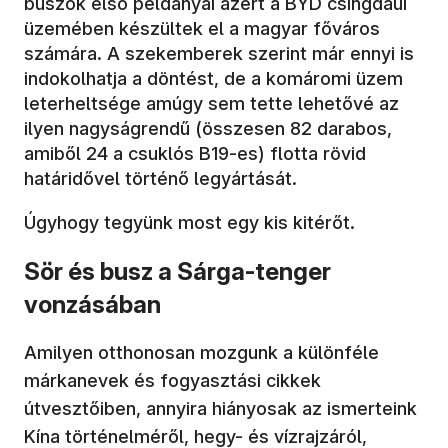
buszok első példányai azért a BYD csingdaui
üzemében készültek el a magyar főváros
számára. A szekemberek szerint már ennyi is
indokolhatja a döntést, de a komáromi üzem
leterheltsége amúgy sem tette lehetővé az
ilyen nagyságrendű (összesen 82 darabos,
amiből 24 a csuklós B19-es) flotta rövid
határidővel történő legyártását.
Úgyhogy tegyünk most egy kis kitérőt.
Sör és busz a Sárga-tenger
vonzásában
Amilyen otthonosan mozgunk a különféle
márkanevek és fogyasztási cikkek
útvesztőiben, annyira hiányosak az ismerteink
Kína történelméről, hegy- és vízrajzáról,