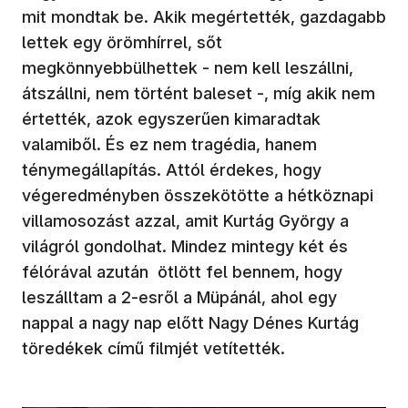
mit mondtak be. Akik megértették, gazdagabb
lettek egy örömhírrel, sőt
megkönnyebbülhettek - nem kell leszállni,
átszállni, nem történt baleset -, míg akik nem
értették, azok egyszerűen kimaradtak
valamiből. És ez nem tragédia, hanem
ténymegállapítás. Attól érdekes, hogy
végeredményben összekötötte a hétköznapi
villamosozást azzal, amit Kurtág György a
világról gondolhat. Mindez mintegy két és
félórával azután ötlött fel bennem, hogy
leszálltam a 2-esről a Müpánál, ahol egy
nappal a nagy nap előtt Nagy Dénes Kurtág
töredékek című filmjét vetítették.