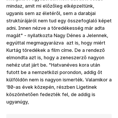
mindaz, amit mi előzőleg elképzeltünk,
ugyanis sem az életéről, sem a darabjai
struktúrájáról nem tud egy összefoglaló képet
adni. Innen nézve a töredékesség már adta
magát" - nyilatkozta Nagy Dénes a Jelennek,
egyúttal megmagyarázva azt is, hogy miért
Kurtág töredékek a film címe. De a rendező
elmondta azt is, hogy a zeneszerző nagyon
nehéz utat járt be. "Hatvanéves kora után
futott be a nemzetközi porondon, addig őt
külföldön nem is nagyon ismerték. Valamikor a
’80-as évek közepén, részben Ligetinek
köszönhetően fedezték fel, de addig is
ugyanúgy,