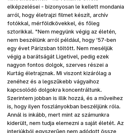
elképzelései - bizonyosan le kellett mondania
arról, hogy életrajzi filmet készít, archív
fotókkal, mérföldkövekkel, és főleg
sztorikkal. "Nem megyünk végig az életén,
nem beszélünk arról például, hogy ’57-ben
egy évet Párizsban töltött. Nem meséljük
végig a barátságát Ligetivel, pedig ezek
nagyon fontos dolgok, szerves részei a
Kurtág életrajznak. Mi viszont kizárólag a
zenéhez és a legszűkebb vágyaihoz
kapcsolódó dolgokra koncentráltunk.
Szerintem jobban is illik hozzá, és a műveihez
is, hogy ilyen foszlányokban beszéljünk róla.
Annál is inkább, mert mint az számunkra
kiderült, nem tudja elemezni a saját életét. Az
interjúkból egyszerűen nem adódott össze