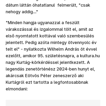
dátum láttán óhatatlanul felmerült, "csak
nehogy addig..."
"Minden hangja ugyanazzal a feszült
várakozással és izgalommal tölt el, amit az
első nyomtatott kottával való szembesülés
jelentett. Pedig azóta mintegy ötvennyolc év
telt el" - nyilatkozta Wilhelm András öt évvel
ezelőtt, amikor 95. születésnapra, a kultura.hu
nagy Kurtág-körkérdéssel jelentkezett. A
legendás zenetörténész 2024-ben hunyt el,
akárcsak Eötvös Péter zeneszerző aki
Kurtágról ezt tartotta a legfontosabbnak
elmondani: