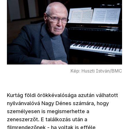
Kép: Huszti István/BMC
Kurtág földi örökkévalósága azután válhatott
nyilvánvalóvá Nagy Dénes számára, hogy
személyesen is megismerhette a
zeneszerzőt. E találkozás után a
filmrendezőnek - ha voltak is efféle