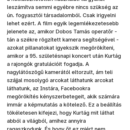
leszámítva semmi egyébre nincs szükség az
ún. fogyasztói társadalomból. Csak irigyelni
lehet ezért. A film egyik legemlékezetesebb
jelenete az, amikor Dobos Tamás operatőr -
tán a székre rögzített kamera segítségével -
azokat pillanatokat igyekszik megörökíteni,
amikor a 95. születésnapi koncert után Kurtág
a rajongók gratulációit fogadja. A
nagylátószögű kamerától eltorzult, ám teli
szájjal mosolygó arcokat láthatunk arcokat
láthatunk, az Instára, Facebookra
megörökítés kényszerbetegeit, akik számára
immár a képmutatás a kötelező. Ez a beállítás
tökéletesen kifejezi, hogy Kurtág mit láthat
abból a világból, amihez annyira
ragaszkodunk. És hogy őt ez miért nem