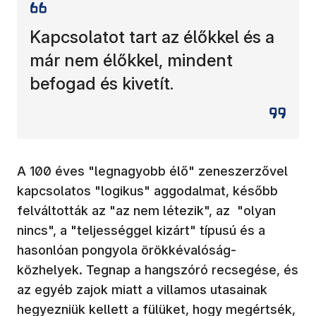
Kapcsolatot tart az élőkkel és a
már nem élőkkel, mindent
befogad és kivetít.
A 100 éves "legnagyobb élő" zeneszerzővel
kapcsolatos "logikus" aggodalmat, később
felváltották az "az nem létezik", az "olyan
nincs", a "teljességgel kizárt" típusú és a
hasonlóan pongyola örökkévalóság-
közhelyek. Tegnap a hangszóró recsegése, és
az egyéb zajok miatt a villamos utasainak
hegyezniük kellett a fülüket, hogy megértsék,