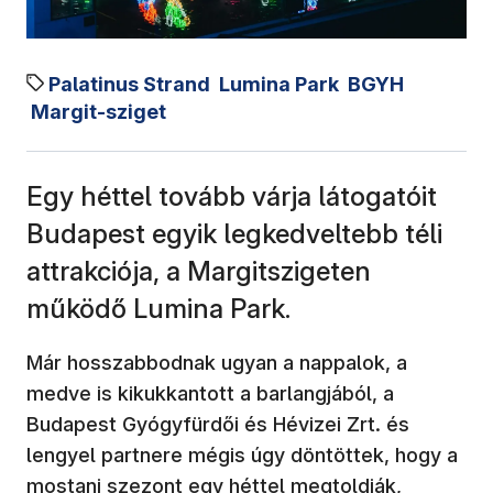
Palatinus Strand
Lumina Park
BGYH
Margit-sziget
Egy héttel tovább várja látogatóit
Budapest egyik legkedveltebb téli
attrakciója, a Margitszigeten
működő Lumina Park.
Már hosszabbodnak ugyan a nappalok, a
medve is kikukkantott a barlangjából, a
Budapest Gyógyfürdői és Hévizei Zrt. és
lengyel partnere mégis úgy döntöttek, hogy a
mostani szezont egy héttel megtoldják,