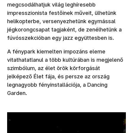
megcsodálhatjuk világ leghíresebb
impresszionista festőinek műveit, ülhetünk
helikopterbe, versenyezhetünk egymással
jégkorongcsapat tagjaként, de zenélhetünk a
fúvósszekcióban egy jazz együttesben is.
A fénypark kiemelten impozáns eleme
vitathatatlanul a több kultúrában is megjelenő
szimbólum, az élet örök körforgását
jelképező Élet fája, és persze az ország
legnagyobb fényinstallációja, a Dancing
Garden.