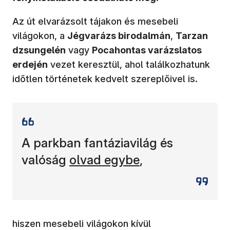
Az út elvarázsolt tájakon és mesebeli
világokon, a
Jégvarázs birodalmán
,
Tarzan
dzsungelén
vagy
Pocahontas varázslatos
erdején
vezet keresztül, ahol találkozhatunk
időtlen történetek kedvelt szereplőivel is.
A parkban fantáziavilág és
(új ablakban nyílik meg)
valóság
olvad egybe
,
hiszen mesebeli világokon kívül