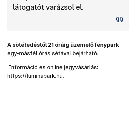
látogatót varázsol el.
A sötétedéstől 21 óráig üzemelő fénypark
egy-másfél órás sétával bejárható.
(új ablakban n
Információ és online jegyvásárlás:
https://luminapark.hu
.