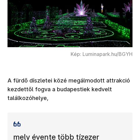
Kép: Luminapark.hu/BGYH
A fürdő díszletei közé megálmodott attrakció
kezdettől fogva a budapestiek kedvelt
találkozóhelye,
mely évente több tízezer