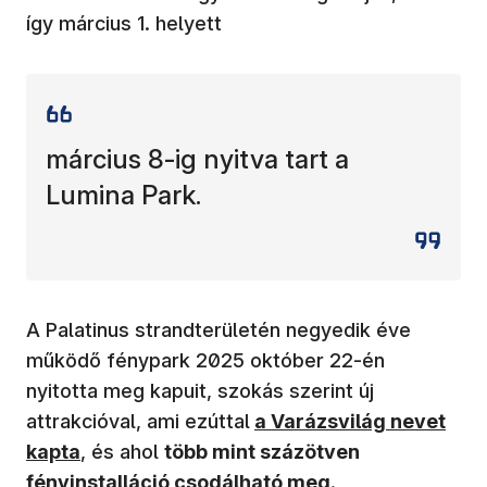
így március 1. helyett
március 8-ig nyitva tart a
Lumina Park.
A Palatinus strandterületén negyedik éve
működő fénypark 2025 október 22-én
nyitotta meg kapuit, szokás szerint új
(új ablakban nyílik meg)
attrakcióval, ami ezúttal
a Varázsvilág nevet
kapta
, és ahol
több mint százötven
fényinstalláció csodálható meg
.