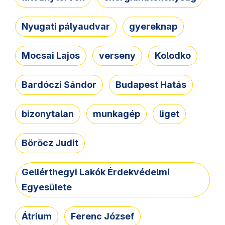
Nyugati pályaudvar
gyereknap
Mocsai Lajos
verseny
Kolodko
Bardóczi Sándor
Budapest Hatás
bizonytalan
munkagép
liget
Böröcz Judit
Gellérthegyi Lakók Érdekvédelmi
Egyesülete
Átrium
Ferenc József