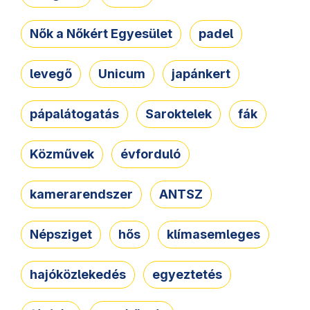
Nők a Nőkért Egyesület
padel
levegő
Unicum
japánkert
pápalátogatás
Saroktelek
fák
Közművek
évforduló
kamerarendszer
ANTSZ
Népsziget
hős
klímasemleges
hajóközlekedés
egyeztetés