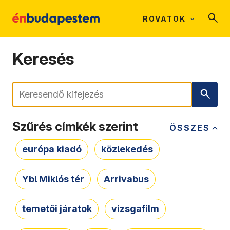
ROVATOK
Keresés
Keresés
Szűrés címkék szerint
ÖSSZES
európa kiadó
közlekedés
Ybl Miklós tér
Arrivabus
temetői járatok
vizsgafilm