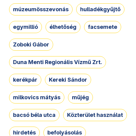
múzeumösszevonás
hulladékgyűjtő
egymillió
élhetőség
facsemete
Zoboki Gábor
Duna Menti Regionális Vízmű Zrt.
kerékpár
Kereki Sándor
milkovics mátyás
műjég
bacsó béla utca
Közterület használat
hirdetés
befolyásolás