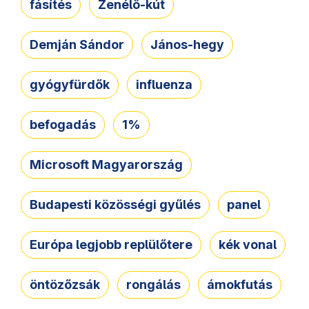
fásítés
Zenélő-kút
Demján Sándor
János-hegy
gyógyfürdők
influenza
befogadás
1%
Microsoft Magyarország
Budapesti közösségi gyűlés
panel
Európa legjobb replülőtere
kék vonal
öntözőzsák
rongálás
ámokfutás