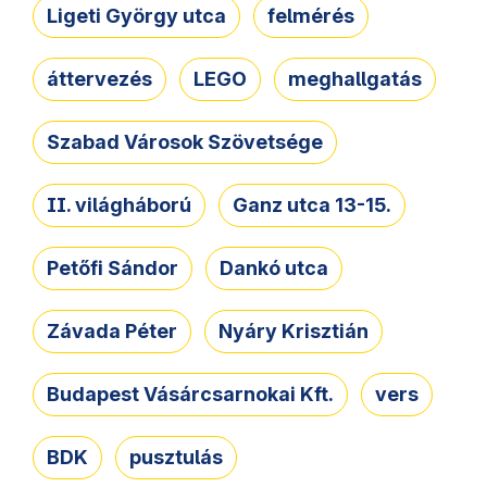
Ligeti György utca
felmérés
áttervezés
LEGO
meghallgatás
Szabad Városok Szövetsége
II. világháború
Ganz utca 13-15.
Petőfi Sándor
Dankó utca
Závada Péter
Nyáry Krisztián
Budapest Vásárcsarnokai Kft.
vers
BDK
pusztulás