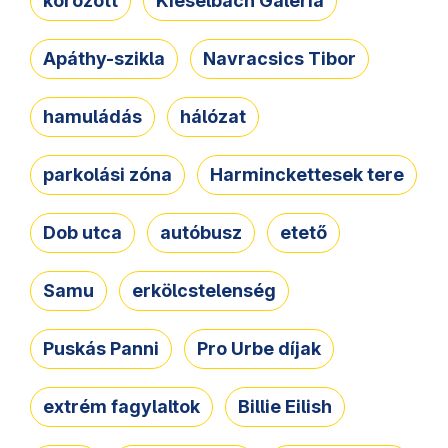
körözött
Kieselbach Galéria
Apáthy-szikla
Navracsics Tibor
hamuládás
hálózat
parkolási zóna
Harminckettesek tere
Dob utca
autóbusz
etető
Samu
erkölcstelenség
Puskás Panni
Pro Urbe díjak
extrém fagylaltok
Billie Eilish