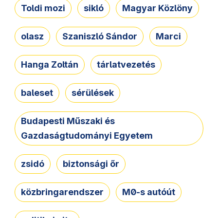
Toldi mozi
sikló
Magyar Közlöny
olasz
Szaniszló Sándor
Marci
Hanga Zoltán
tárlatvezetés
baleset
sérülések
Budapesti Műszaki és
Gazdaságtudományi Egyetem
zsidó
biztonsági őr
közbringarendszer
M0-s autóút