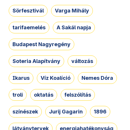
Sörfesztivál
Varga Mihály
tarifaemelés
A Sakál napja
Budapest Nagyregény
Soteria Alapítvány
változás
Ikarus
Víz Koalíció
Nemes Dóra
troli
oktatás
felszólítás
színészek
Jurij Gagarin
1896
látványtervek
energiahatékonyság