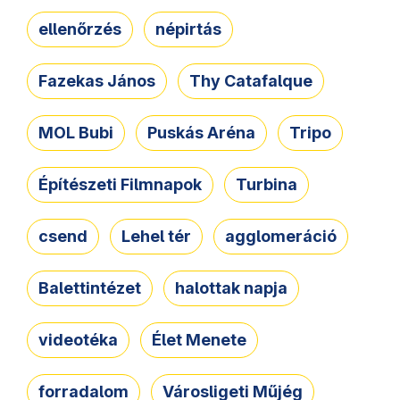
ellenőrzés
népirtás
Fazekas János
Thy Catafalque
MOL Bubi
Puskás Aréna
Tripo
Építészeti Filmnapok
Turbina
csend
Lehel tér
agglomeráció
Balettintézet
halottak napja
videotéka
Élet Menete
forradalom
Városligeti Műjég