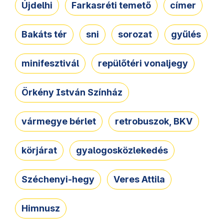
Újdelhi
Farkasréti temető
címer
Bakáts tér
sni
sorozat
gyűlés
minifesztivál
repülőtéri vonaljegy
Örkény István Színház
vármegye bérlet
retrobuszok, BKV
körjárat
gyalogosközlekedés
Széchenyi-hegy
Veres Attila
Himnusz