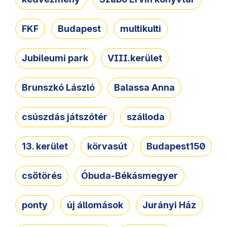
FKF
Budapest
multikulti
Jubileumi park
VIII.kerület
Brunszkó László
Balassa Anna
csúszdás játszótér
szálloda
13. kerület
körvasút
Budapest150
csőtörés
Óbuda-Békásmegyer
ponty
új állomások
Jurányi Ház