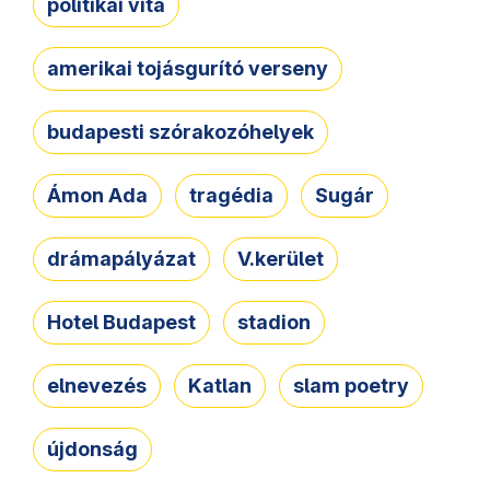
politikai vita
amerikai tojásgurító verseny
budapesti szórakozóhelyek
Ámon Ada
tragédia
Sugár
drámapályázat
V.kerület
Hotel Budapest
stadion
elnevezés
Katlan
slam poetry
újdonság