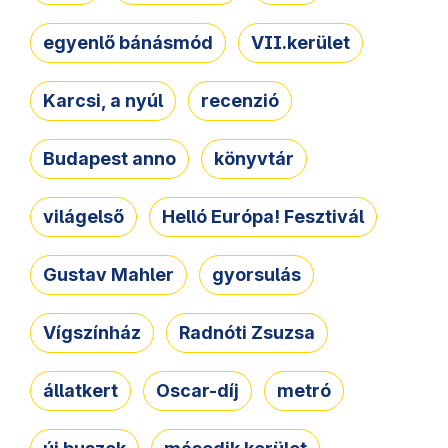
egyenlő bánásmód
VII.kerület
Karcsi, a nyúl
recenzió
Budapest anno
könyvtár
világelső
Helló Európa! Fesztivál
Gustav Mahler
gyorsulás
Vígszínház
Radnóti Zsuzsa
állatkert
Oscar-díj
metró