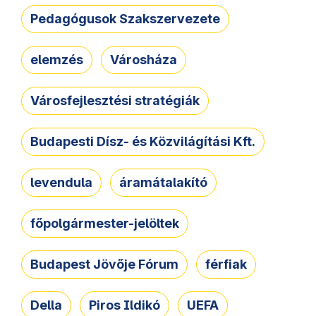
Pedagógusok Szakszervezete
elemzés
Városháza
Városfejlesztési stratégiák
Budapesti Dísz- és Közvilágítási Kft.
levendula
áramátalakító
főpolgármester-jelöltek
Budapest Jövője Fórum
férfiak
Della
Piros Ildikó
UEFA