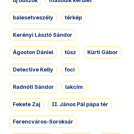
új buszok
második kerület
balesetveszély
térkép
Kerényi László Sándor
Ágoston Dániel
túsz
Kürti Gábor
Detective Kelly
foci
Radnóti Sándor
lakcím
Fekete Zaj
II. János Pál pápa tér
Ferencváros-Soroksár