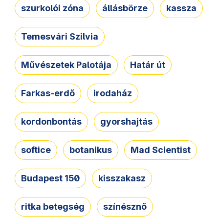
szurkolói zóna
állásbörze
kassza
Temesvári Szilvia
Művészetek Palotája
Határ út
Farkas-erdő
irodaház
kordonbontás
gyorshajtás
softice
botanikus
Mad Scientist
Budapest 150
kisszakasz
ritka betegség
színésznő