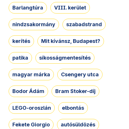
Barlangtúra
VIII. kerület
nindzsakormány
szabadstrand
kerítés
Mit kívánsz, Budapest?
patika
síkosságmentesítés
magyar márka
Csengery utca
Bodor Ádám
Bram Stoker-díj
LEGO-oroszlán
elbontás
Fekete Giorgio
autósüldözés