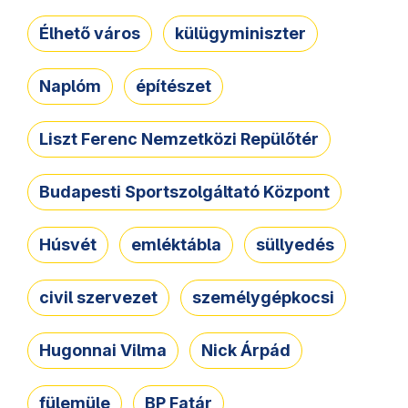
Élhető város
külügyminiszter
Naplóm
építészet
Liszt Ferenc Nemzetközi Repülőtér
Budapesti Sportszolgáltató Központ
Húsvét
emléktábla
süllyedés
civil szervezet
személygépkocsi
Hugonnai Vilma
Nick Árpád
fülemüle
BP Fatár