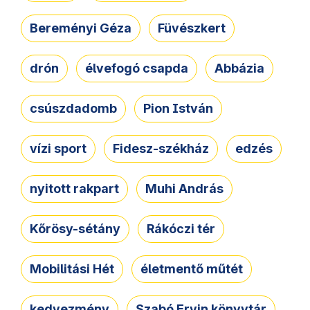
Bereményi Géza
Füvészkert
drón
élvefogó csapda
Abbázia
csúszdadomb
Pion István
vízi sport
Fidesz-székház
edzés
nyitott rakpart
Muhi András
Kőrösy-sétány
Rákóczi tér
Mobilitási Hét
életmentő műtét
kedvezmény
Szabó Ervin könyvtár