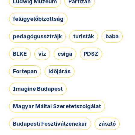
Ludwig Múzeum
Partizán
felügyelőbizottság
pedagógussztrájk
turisták
baba
BLKE
víz
csiga
PDSZ
Fortepan
időjárás
Imagine Budapest
Magyar Máltai Szeretetszolgálat
Budapesti Fesztiválzenekar
zászló