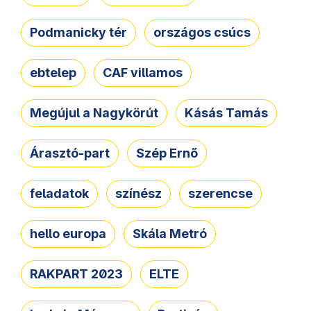
Podmanicky tér
országos csúcs
ebtelep
CAF villamos
Megújul a Nagykörút
Kásás Tamás
Árasztó-part
Szép Ernő
feladatok
színész
szerencse
hello europa
Skála Metró
RAKPART 2023
ELTE