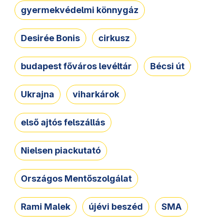
gyermekvédelmi könnygáz
Desirée Bonis
cirkusz
budapest főváros levéltár
Bécsi út
Ukrajna
viharkárok
első ajtós felszállás
Nielsen piackutató
Országos Mentőszolgálat
Rami Malek
újévi beszéd
SMA