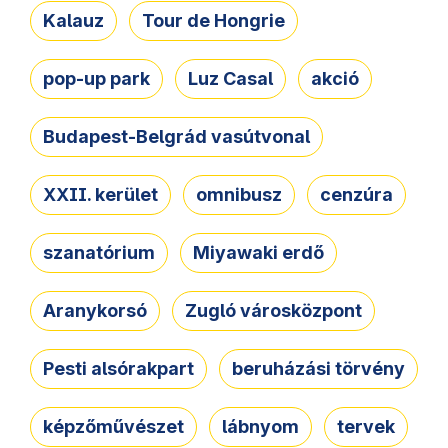
Kalauz
Tour de Hongrie
pop-up park
Luz Casal
akció
Budapest-Belgrád vasútvonal
XXII. kerület
omnibusz
cenzúra
szanatórium
Miyawaki erdő
Aranykorsó
Zugló városközpont
Pesti alsórakpart
beruházási törvény
képzőművészet
lábnyom
tervek