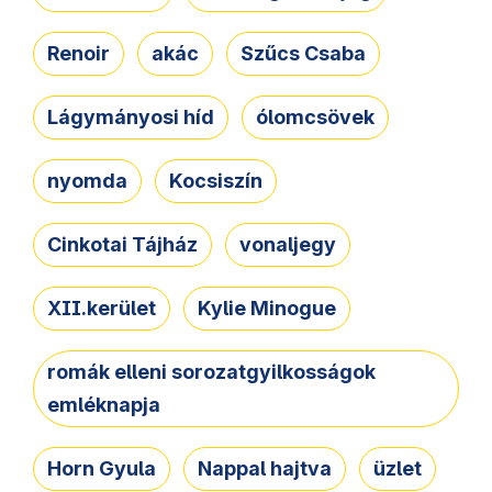
Renoir
akác
Szűcs Csaba
Lágymányosi híd
ólomcsövek
nyomda
Kocsiszín
Cinkotai Tájház
vonaljegy
XII.kerület
Kylie Minogue
romák elleni sorozatgyilkosságok
emléknapja
Horn Gyula
Nappal hajtva
üzlet