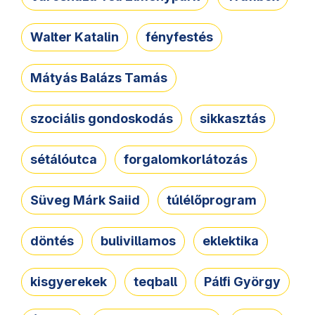
Walter Katalin
fényfestés
Mátyás Balázs Tamás
szociális gondoskodás
sikkasztás
sétálóutca
forgalomkorlátozás
Süveg Márk Saiid
túlélőprogram
döntés
bulivillamos
eklektika
kisgyerekek
teqball
Pálfi György