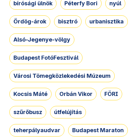
bírósági ülnök
Péterfy Bori
nyúl
Ördög-árok
bisztró
urbanisztika
Alsó-Jegenye-völgy
Budapest FotóFesztivál
Városi Tömegközlekedési Múzeum
Kocsis Máté
Orbán Vikor
FÖRI
szűrőbusz
útfelújítás
teherpályaudvar
Budapest Maraton