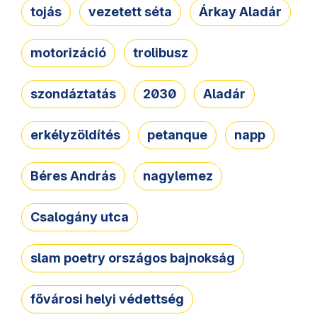
tojás
vezetett séta
Árkay Aladár
motorizáció
trolibusz
szondáztatás
2030
Aladár
erkélyzöldítés
petanque
napp
Béres András
nagylemez
Csalogány utca
slam poetry országos bajnokság
fővárosi helyi védettség