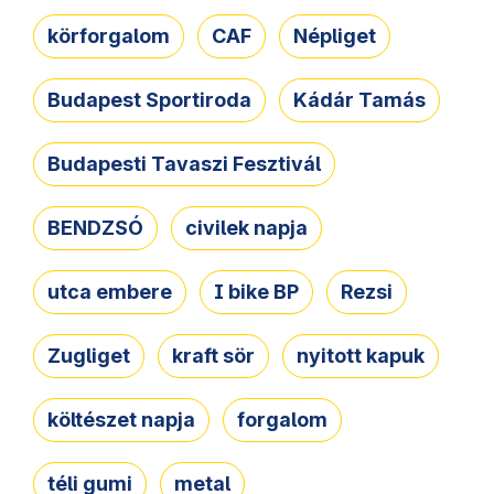
körforgalom
CAF
Népliget
Budapest Sportiroda
Kádár Tamás
Budapesti Tavaszi Fesztivál
BENDZSÓ
civilek napja
utca embere
I bike BP
Rezsi
Zugliget
kraft sör
nyitott kapuk
költészet napja
forgalom
téli gumi
metal