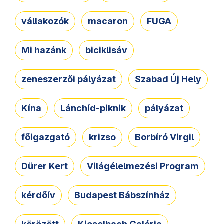
vállakozók
macaron
FUGA
Mi hazánk
biciklisáv
zeneszerzői pályázat
Szabad Új Hely
Kína
Lánchíd-piknik
pályázat
főigazgató
krizso
Borbíró Virgil
Dürer Kert
Világélelmezési Program
kérdőív
Budapest Bábszínház