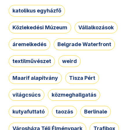
katolikus egyházfő
Közlekedési Múzeum
Vállalkozások
áremelkedés
Belgrade Waterfront
textilművészet
weird
Maarif alapítvány
Tisza Pért
világcsúcs
közmeghallgatás
kutyafuttató
taozás
Berlinale
Városháza Téli Élménypark
Trafibox