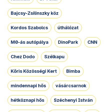
Bajcsy-Zsilinszky köz
Kordos Szabolcs
úthálózat
M0-ás autópálya
DinoPark
CNN
Chez Dodo
Szélkapu
Kőris Közösségi Kert
Bimba
mindennapi hős
vásárcsarnok
hétköznapi hős
Széchenyi István