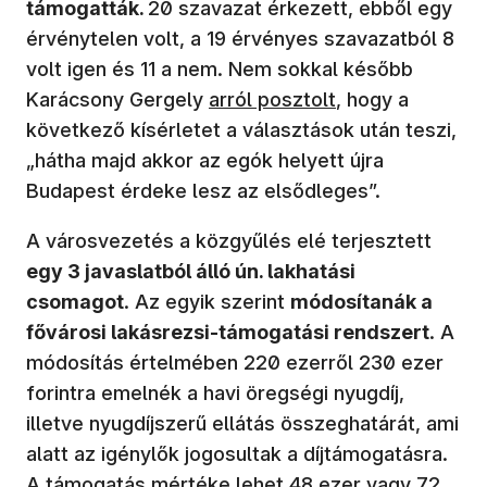
támogatták.
20 szavazat érkezett, ebből egy
érvénytelen volt, a 19 érvényes szavazatból 8
volt igen és 11 a nem. Nem sokkal később
Karácsony Gergely
arról posztolt
, hogy a
következő kísérletet a választások után teszi,
„hátha majd akkor az egók helyett újra
Budapest érdeke lesz az elsődleges”.
A városvezetés a közgyűlés elé terjesztett
egy 3 javaslatból álló ún. lakhatási
csomagot
. Az egyik szerint
módosítanák a
fővárosi lakásrezsi-támogatási rendszert
. A
módosítás értelmében 220 ezerről 230 ezer
forintra emelnék a havi öregségi nyugdíj,
illetve nyugdíjszerű ellátás összeghatárát, ami
alatt az igénylők jogosultak a díjtámogatásra.
A támogatás mértéke lehet 48 ezer vagy 72