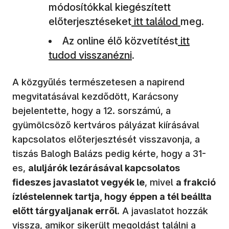
módosítókkal kiegészített
előterjesztéseket
itt találod
meg.
Az online élő közvetítést
itt
tudod visszanézni
.
A közgyűlés természetesen a napirend
megvitatásával kezdődött, Karácsony
bejelentette, hogy a 12. sorszámú, a
gyümölcsöző kertváros pályázat kiírásával
kapcsolatos előterjesztését visszavonja, a
tiszás Balogh Balázs pedig kérte, hogy a 31-
es,
aluljárók lezárásával kapcsolatos
fideszes javaslatot vegyék le
, mivel
a frakció
ízléstelennek tartja, hogy éppen a tél beállta
előtt tárgyaljanak erről
. A javaslatot hozzák
vissza, amikor sikerült megoldást találni a