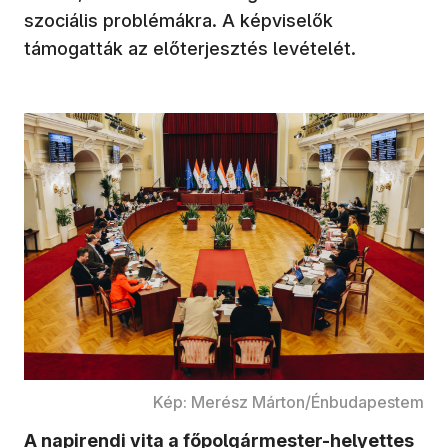
szociális problémákra. A képviselők
támogatták az előterjesztés levételét.
Kép: Merész Márton/Énbudapestem
A napirendi vita a főpolgármester-helyettes