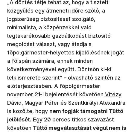
„A döntés tétje tehát az, hogy a tisztelt
közgyűlés egy átmeneti időre szóló, a
jogszerűség biztosítását szolgáló,
minimalista, a közpénzekkel való
legtakarékosabb gazdálkodást biztosító
megoldást választ, vagy átadja a
főpolgármester-helyettes kijelölésének jogát
a főispán számára, ennek minden
következményével együtt. Döntsön ki-ki
lelkiismerete szerint” – olvasható szintén az
előterjesztésben. A főpolgármester
november 21-i bejelentését követően
Vitézy
Dávid
,
Magyar Péter
és
Szentkirályi Alexandra
is közölte, hogy
nem fogják támogatni Tüttő
jelölését
. Egy 20 perces titkos szavazást
követően
Tüttő megválasztását végül nem is