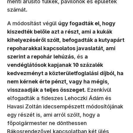
menti árusító fülkék, pavilonok és épületek
számát.
A módosítást végül
úgy fogadták el, hogy
kiszedték belőle azt a részt, ami a kukák
kihelyezéséről szólt
,
befogadták a kutyapárt
repoharakkal kapcsolatos javaslatát, ami
szerint a repohár lehúzás
, és
a
vendéglátósok kapjanak 10 százalék
kedvezményt a közterületfoglalási díjból, ha
nem kérnek érte pénzt, vagy ha mégis,
visszaadják a teljes összeget
. Ezenkívül
elfogadták a fideszes Lehoczki Ádám és
Havasi Zoltán idecsempészett módosítójának
egy részét is, ami arról szólt, hogy a
főpolgármester ne dönthessen
Rákosrendezővel kapcsolatban két ülés