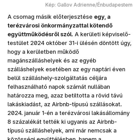
Kép: Gallov Adrienne/Énbudapestem
A csomag másik előterjesztése
egy, a
terézvárosi önkormányzattal kötendő
együttműködésről szól
. A kerületi képviselő-
testület 2024 október 31-i ülésén döntött úgy,
hogy a kerületben működő
magánszálláshelyek és az egyéb
szálláshelyek esetében az egy naptári éven
belül szálláshely-szolgáltatás céljára
felhasználható napok számát nullában
határozza meg, azaz betiltotta a rövid távú
lakáskiadást, az Airbnb-típusú szállásokat.
2024. január 1-én a terézvárosi lakásállomány
8 százalékát tették ki ugyanis az Airbnb-
típusú szálláshelyek, ami már nemcsak a
közösségi együttélésben, hanem a