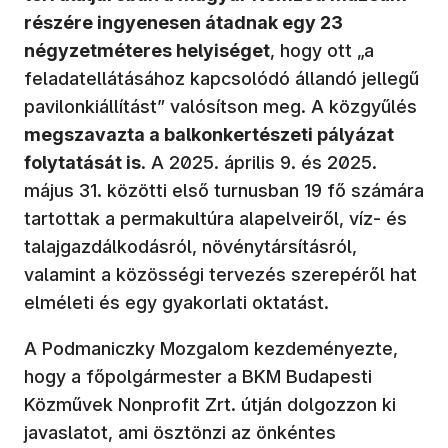
részére ingyenesen átadnak egy 23
négyzetméteres helyiséget
, hogy ott „a
feladatellátásához kapcsolódó állandó jellegű
pavilonkiállítást” valósítson meg. A közgyűlés
megszavazta a balkonkertészeti pályázat
folytatását is
. A 2025. április 9. és 2025.
május 31. közötti első turnusban 19 fő számára
tartottak a permakultúra alapelveiről, víz- és
talajgazdálkodásról, növénytársításról,
valamint a közösségi tervezés szerepéről hat
elméleti és egy gyakorlati oktatást.
A Podmaniczky Mozgalom kezdeményezte,
hogy a főpolgármester a BKM Budapesti
Közművek Nonprofit Zrt. útján dolgozzon ki
javaslatot, ami ösztönzi az önkéntes