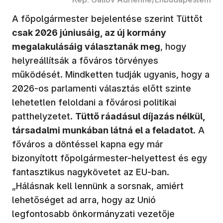
A főpolgármester bejelentése szerint Tüttőt
csak 2026 júniusáig, az új kormány
megalakulásáig választanák meg
, hogy
helyreállítsák a főváros törvényes
működését. Mindketten tudják ugyanis, hogy a
2026-os parlamenti választás előtt szinte
lehetetlen feloldani a fővárosi politikai
patthelyzetet.
Tüttő ráadásul díjazás nélkül,
társadalmi munkában látná el a feladatot
. A
főváros a döntéssel kapna egy már
bizonyított főpolgármester-helyettest és egy
fantasztikus nagykövetet az EU-ban.
„Hálásnak kell lennünk a sorsnak, amiért
lehetőséget ad arra, hogy az Unió
legfontosabb önkormányzati vezetője