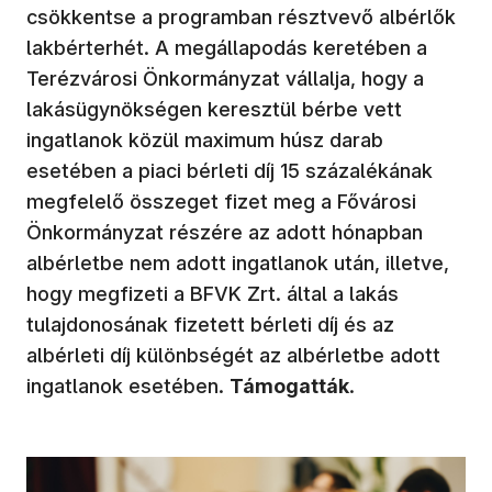
csökkentse a programban résztvevő albérlők
lakbérterhét. A megállapodás keretében a
Terézvárosi Önkormányzat vállalja, hogy a
lakásügynökségen keresztül bérbe vett
ingatlanok közül maximum húsz darab
esetében a piaci bérleti díj 15 százalékának
megfelelő összeget fizet meg a Fővárosi
Önkormányzat részére az adott hónapban
albérletbe nem adott ingatlanok után, illetve,
hogy megfizeti a BFVK Zrt. által a lakás
tulajdonosának fizetett bérleti díj és az
albérleti díj különbségét az albérletbe adott
ingatlanok esetében.
Támogatták
.