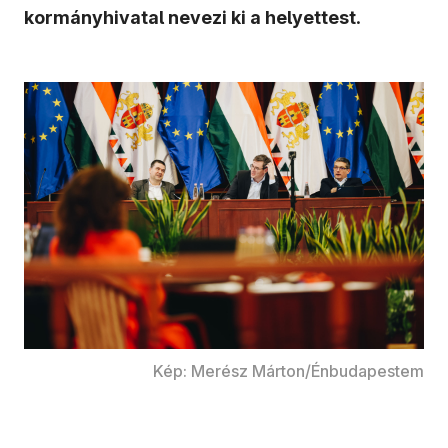
kormányhivatal nevezi ki a helyettest
.
Kép: Merész Márton/Énbudapestem