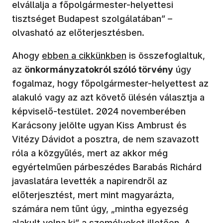
elvállalja a főpolgármester-helyettesi
tisztséget Budapest szolgálatában” –
olvasható az előterjesztésben.
Ahogy
ebben a cikkünkben
is összefoglaltuk,
az
önkormányzatokról szóló törvény
úgy
fogalmaz, hogy főpolgármester-helyettest az
alakuló vagy az azt követő ülésén választja a
képviselő-testület. 2024 novemberében
Karácsony jelölte ugyan Kiss Ambrust és
Vitézy Dávidot a posztra, de nem szavazott
róla a közgyűlés, mert az akkor még
egyértelműen párbeszédes Barabás Richárd
javaslatára levették a napirendről az
előterjesztést, mert mint magyarázta,
számára nem tűnt úgy, „mintha egyezség
alakult volna ki” a személyeket illetően. A