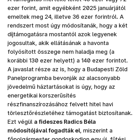
ezer forint, amit egyébként 2025 januárjától
emeltek meg 24, illetve 36 ezer forintról. A
rendszert most úgy módosítanák, hogy a két
díjtámogatásra mostantól azok legyenek
jogosultak, akik ellátásának a havonta
folyósított összege nem haladja meg (a
korábbi 130 ezer helyett) a 140 ezer forintot.
A javaslat része az is, hogy a Budapesti Zöld
Panelprogramba bevonják az alacsonyabb
jövedelmű háztartásokat is úgy, hogy az
energetikai korszerűsítés
részfinanszírozásához felvett hitel havi
törlesztőrészletéhez támogatást biztosítanak.
Ezt végül
a fideszes Radics Béla
módosítójával fogadták el
, miszerint a
főpolgármester gondoskodjon egy új, fűtési