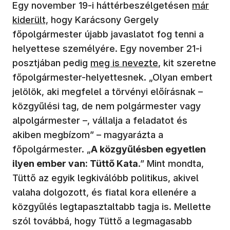
(új abla
Egy november 19-i háttérbeszélgetésen
már
kiderült,
hogy Karácsony Gergely
főpolgármester újabb javaslatot fog tenni a
helyettese személyére. Egy november 21-i
(új ablakban nyílik meg)
posztjában pedig
meg is nevezte
, kit szeretne
főpolgármester-helyettesnek. „Olyan embert
jelölök, aki megfelel a törvényi előírásnak –
közgyűlési tag, de nem polgármester vagy
alpolgármester –, vállalja a feladatot és
akiben megbízom” – magyarázta a
főpolgármester. „
A közgyűlésben egyetlen
ilyen ember van: Tüttő Kata
.” Mint mondta,
Tüttő az egyik legkiválóbb politikus, akivel
valaha dolgozott, és fiatal kora ellenére a
közgyűlés legtapasztaltabb tagja is. Mellette
szól továbbá, hogy Tüttő a legmagasabb