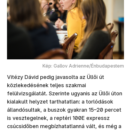
Kép: Gallov Adrienne/Énbudapestem
Vitézy Dávid pedig javasolta az Üllői út
közlekedésének teljes szakmai
felülvizsgálatát. Szerinte ugyanis az Üllői úton
kialakult helyzet tarthatatlan: a torlódások
állandósultak, a buszok gyakran 15–20 percet
is vesztegelnek, a reptéri 100E expressz
csúcsidőben megbízhatatlanná vált, és még a