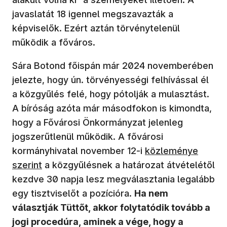
javaslatát 18 igennel megszavazták a
képviselők. Ezért aztán törvénytelenül
működik a főváros.
Sára Botond főispán már 2024 novemberében
jelezte, hogy ún. törvényességi felhívással él
a közgyűlés felé, hogy pótolják a mulasztást.
A bíróság azóta már másodfokon is kimondta,
hogy a Fővárosi Önkormányzat jelenleg
jogszerűtlenül működik. A fővárosi
(új ablakban nyílik
kormányhivatal november 12-i
közleménye
szerint
a közgyűlésnek a határozat átvételétől
kezdve 30 napja lesz megválasztania legalább
egy tisztviselőt a pozícióra.
Ha nem
választják Tüttőt, akkor folytatódik tovább a
jogi procedúra, aminek a vége, hogy a