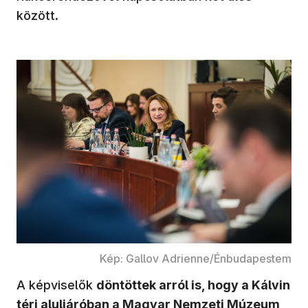
között.
Kép: Gallov Adrienne/Énbudapestem
A képviselők
döntöttek arról is, hogy a Kálvin
téri aluljáróban a Magyar Nemzeti Múzeum