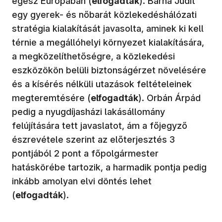
egész Európában (
elfogadták
). Barna Judit
egy gyerek- és nőbarát közlekedéshálózati
stratégia kialakítását javasolta, aminek ki kell
térnie a megállóhelyi környezet kialakítására,
a megközelíthetőségre, a közlekedési
eszközökön belüli biztonságérzet növelésére
és a kísérés nélküli utazások feltételeinek
megteremtésére (
elfogadták
). Orbán Árpád
pedig a nyugdíjasházi lakásállomány
felújítására tett javaslatot, ám a főjegyző
észrevétele szerint az előterjesztés 3
pontjából 2 pont a főpolgármester
hatáskörébe tartozik, a harmadik pontja pedig
inkább amolyan elvi döntés lehet
(
elfogadták
).