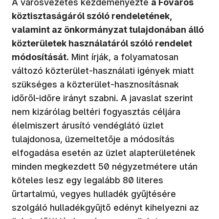
A városvezetés kezdeményezte
a Főváros
köztisztaságáról szóló rendeletének,
valamint az önkormányzat tulajdonában álló
közterületek használatáról szóló rendelet
módosítását
. Mint írják, a folyamatosan
változó közterület-használati igények miatt
szükséges a közterület-hasznosításnak
időről-időre irányt szabni. A javaslat szerint
nem kizárólag beltéri fogyasztás céljára
élelmiszert árusító vendéglátó üzlet
tulajdonosa, üzemeltetője a módosítás
elfogadása esetén az üzlet alapterületének
minden megkezdett 50 négyzetmétere után
köteles lesz egy legalább 80 literes
űrtartalmú, vegyes hulladék gyűjtésére
szolgáló hulladékgyűjtő edényt kihelyezni az