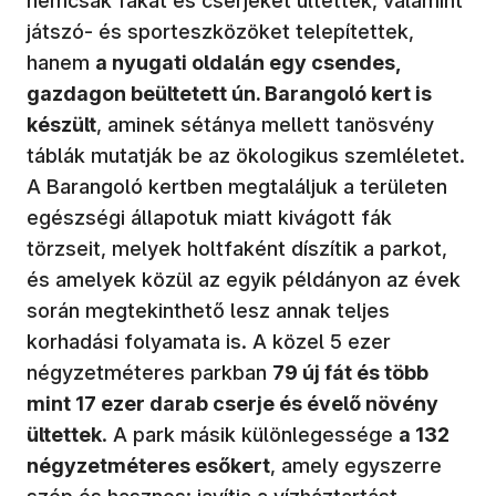
nemcsak fákat és cserjéket ültettek, valamint
játszó- és sporteszközöket telepítettek,
hanem
a nyugati oldalán egy csendes,
gazdagon beültetett ún. Barangoló kert is
készült
, aminek sétánya mellett tanösvény
táblák mutatják be az ökologikus szemléletet.
A Barangoló kertben megtaláljuk a területen
egészségi állapotuk miatt kivágott fák
törzseit, melyek holtfaként díszítik a parkot,
és amelyek közül az egyik példányon az évek
során megtekinthető lesz annak teljes
korhadási folyamata is. A közel 5 ezer
négyzetméteres parkban
79 új fát és több
mint 17 ezer darab cserje és évelő növény
ültettek
. A park másik különlegessége
a 132
négyzetméteres esőkert
, amely egyszerre