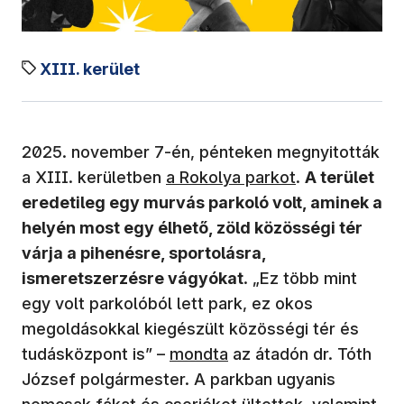
XIII. kerület
2025. november 7-én, pénteken megnyitották
(új ablakban nyílik meg)
a XIII. kerületben
a Rokolya parkot
.
A terület
eredetileg egy murvás parkoló volt, aminek a
helyén most egy élhető, zöld közösségi tér
várja a pihenésre, sportolásra,
ismeretszerzésre vágyókat
. „Ez több mint
egy volt parkolóból lett park, ez okos
megoldásokkal kiegészült közösségi tér és
(új ablakban nyílik meg)
tudásközpont is” –
mondta
az átadón dr. Tóth
József polgármester. A parkban ugyanis