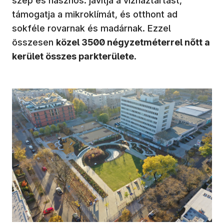
szép és hasznos: javítja a vízháztartást,
támogatja a mikroklímát, és otthont ad
sokféle rovarnak és madárnak. Ezzel
összesen
közel 3500 négyzetméterrel nőtt a
kerület összes parkterülete
.