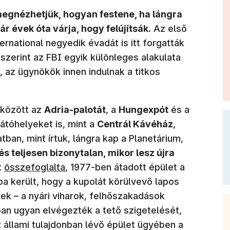
egnézhetjük, hogyan festene, ha lángra
r évek óta várja, hogy felújítsák
. Az első
rnational negyedik évadát is itt forgatták
zerint az FBI egyik különleges alakulata
, az ügynökök innen indulnak a titkos
 között az
Adria-palotát
, a
Hungexpót
és a
átóhelyeket is, mint a
Centrál Kávéház
,
atban, mint írtuk, lángra kap a Planetárium,
 és teljesen bizonytalan, mikor lesz újra
(új ablakban nyílik meg)
x
összefoglalta
, 1977-ben átadott épület a
a került, hogy a kupolát körülvevő lapos
ek – a nyári viharok, felhőszakadások
an ugyan elvégezték a tető szigetelését,
 állami tulajdonban lévő épület ügyében a