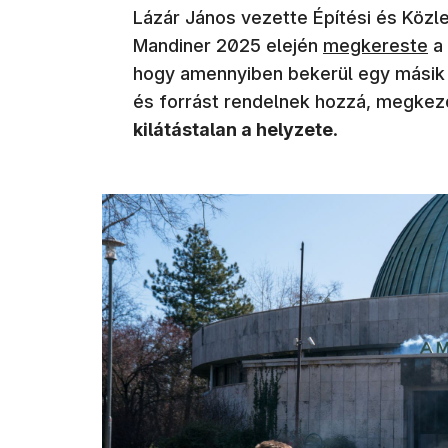
Lázár János vezette Építési és Közle
(új ablakban ny
Mandiner 2025 elején
megkereste
a 
hogy amennyiben bekerül egy másik 
és forrást rendelnek hozzá, megkezd
kilátástalan a helyzete
.