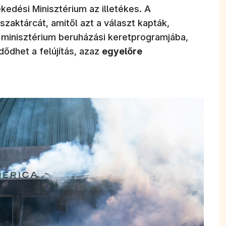
kedési Minisztérium az illetékes. A
ílik meg)
szaktárcát, amitől azt a választ kapták,
minisztérium beruházási keretprogramjába,
ődhet a felújítás, azaz
egyelőre