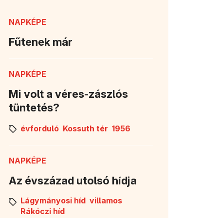
NAPKÉPE
Fűtenek már
NAPKÉPE
Mi volt a véres-zászlós
tüntetés?
évforduló
Kossuth tér
1956
NAPKÉPE
Az évszázad utolsó hídja
Lágymányosi híd
villamos
Rákóczi híd