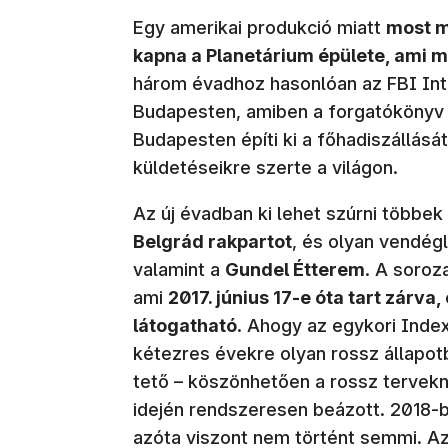
Egy amerikai produkció miatt
most m
kapna a Planetárium épülete, ami má
három évadhoz hasonlóan az FBI Inte
Budapesten, amiben a forgatókönyv s
Budapesten építi ki a főhadiszállását
küldetéseikre szerte a világon.
Az új évadban ki lehet szúrni többek
Belgrád rakpartot
, és olyan vendégl
valamint a
Gundel Étterem
. A soroz
ami
2017. június 17-e óta tart zárva,
látogatható
. Ahogy az egykori Inde
kétezres évekre olyan rossz állapotb
tető – köszönhetően a rossz tervekn
idején rendszeresen beázott. 2018-b
azóta viszont nem történt semmi. Az