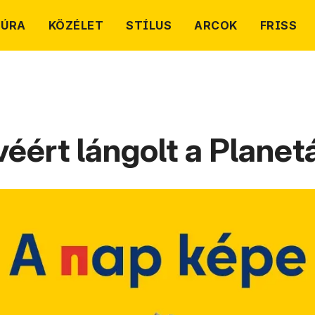
TÚRA
KÖZÉLET
STÍLUS
ARCOK
FRISS
éért lángolt a Planet