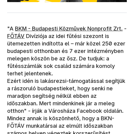
"A
BKM - Budapesti Közművek Nonprofit Zrt.
-
FŐTÁV
Divíziója az idei fűtési szezont is
ütemezetten indította el – már közel 250 ezer
budapesti otthonban és 7 ezer intézményben
melegen köszön be az ősz. De tudjuk: a
fűtésszámlák sok család számára komoly
terhet jelentenek.
Ezért idén is lakásrezsi-támogatással segítjük
a rászoruló budapestieket, hogy senki ne
maradjon segítség nélkül ebben az
időszakban. Mert mindenkinek jár a meleg
otthon" - írják a Városháza Facebook oldalán.
Mindez annak is köszönhető, hogy a BKN-
FŐTÁV munkatársai az elmúlt időszakban
számos helyen végeztek korszerűsítést