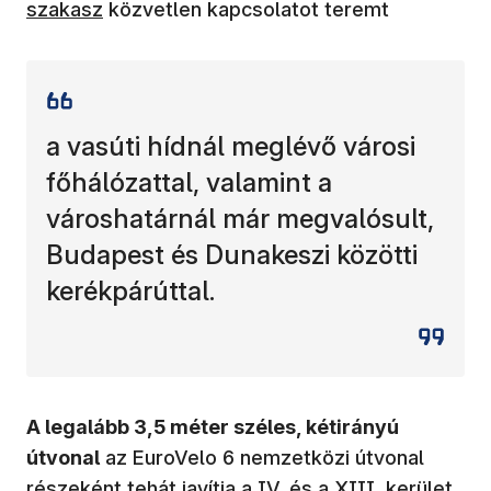
szakasz
közvetlen kapcsolatot teremt
a vasúti hídnál meglévő városi
főhálózattal, valamint a
városhatárnál már megvalósult,
Budapest és Dunakeszi közötti
kerékpárúttal.
A legalább 3,5 méter széles, kétirányú
útvonal
az EuroVelo 6 nemzetközi útvonal
részeként tehát javítja a IV. és a XIII. kerület