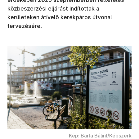
közbeszerzési eljárást indítottak a
kerületeken átívelő kerékpáros útvonal
tervezésére.
Kép: Barta Bálint/Képszerk