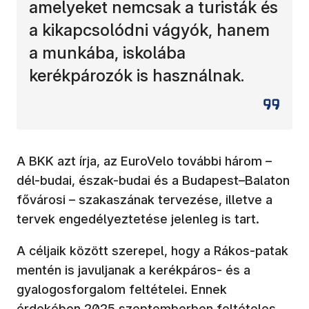
amelyeket nemcsak a turisták és
a kikapcsolódni vágyók, hanem
a munkába, iskolába
kerékpározók is használnak.
A BKK azt írja, az EuroVelo további három –
dél-budai, észak-budai és a Budapest–Balaton
fővárosi – szakaszának tervezése, illetve a
tervek engedélyeztetése jelenleg is tart.
A céljaik között szerepel, hogy a Rákos-patak
mentén is javuljanak a kerékpáros- és a
gyalogosforgalom feltételei. Ennek
érdekében 2025 szeptemberben feltételes