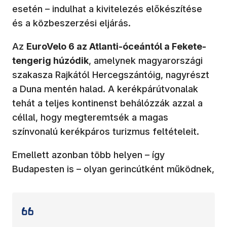
esetén – indulhat a kivitelezés előkészítése
és a közbeszerzési eljárás.
Az
EuroVelo 6 az Atlanti-óceántól a Fekete-
tengerig húzódik
, amelynek magyarországi
szakasza Rajkától Hercegszántóig, nagyrészt
a Duna mentén halad. A kerékpárútvonalak
tehát a teljes kontinenst behálózzák azzal a
céllal, hogy megteremtsék a magas
színvonalú kerékpáros turizmus feltételeit.
Emellett azonban több helyen – így
Budapesten is – olyan gerincútként működnek,