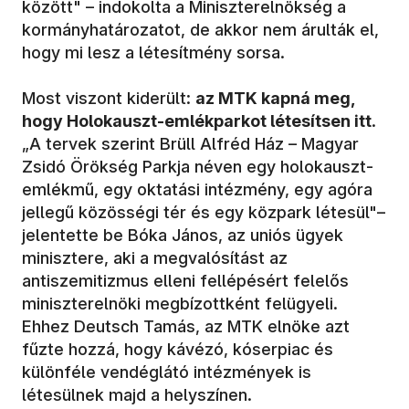
között" – indokolta a Miniszterelnökség a
kormányhatározatot, de akkor nem árulták el,
hogy mi lesz a létesítmény sorsa.
Most viszont kiderült:
az MTK kapná meg,
hogy Holokauszt-emlékparkot létesítsen itt
.
„A tervek szerint Brüll Alfréd Ház – Magyar
Zsidó Örökség Parkja néven egy holokauszt-
emlékmű, egy oktatási intézmény, egy agóra
jellegű közösségi tér és egy közpark létesül"–
jelentette be Bóka János, az uniós ügyek
minisztere, aki a megvalósítást az
antiszemitizmus elleni fellépésért felelős
miniszterelnöki megbízottként felügyeli.
Ehhez Deutsch Tamás, az MTK elnöke azt
fűzte hozzá, hogy kávézó, kóserpiac és
különféle vendéglátó intézmények is
létesülnek majd a helyszínen.