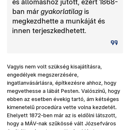
és állomáshoz jutott, ezért 1868-
ban már
gyakorlatilag
is
megkezdhette a munkáját
és
innen terjeszkedhetett.
Vagyis nem volt szükség kisajátításra,
engedélyek megszerzésére,
ingatlanvásárlásra, építkezésre ahhoz, hogy
megvethesse a lábát Pesten. Valószínű, hogy
ebben az esetben évekig tartó, ám kétséges
kimenetelű procedúra vette volna kezdetét.
Ehelyett 1872-ben már az is eldőlni látszott,
hogy a MÁV-nak szűkössé vált Józsefváros