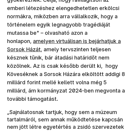
emberi létezéshez elengedhetetlen erkölcsi
normákra, miközben arra vállalkozik, hogy a
történelem egyik legnagyobb tragédiáját
mutassa be" – olvasható azon a
honlapon,
amelyen virtuálisan is bejárhatjuk a
Sorsok Házát
, amely tervszinten teljesen
késznek tűnik, bár átadási határidőt nem
közölnek. Az is csak később derült ki, hogy
Köveséknek a Sorsok Házára elköltött addigi 8
milliárd forint mellé kellett volna még 5
milliárd, ám kormányzat 2024-ben megvonta a
további támogatást.
„Sajnálatosnak tartjuk, hogy sem a múzeum
tartalmáról, sem annak működtetése kapcsán
nem jött létre egyetértés a zsidó szervezetek