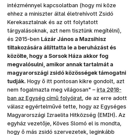
intézménnyel kapcsolatban (hogy mi köze
ehhez a miniszter által életrehívott Zsidó
Kerekasztalnak és az ott folytatott
tárgyalásoknak, azt nem tisztünk megítélni),
és 2015-ben
Lázár János a Mazsihisz
tiltakozására állíttatta le a beruházást és
közölte, hogy a Sorsok Háza akkor fog
megvalósulni, amikor annak tartalmát a
magyarországi zsidó közösségek támogatni
tudják
. Hogy ő itt pontosan kikre gondolt, azt
nem fogalmazta meg világosan" –
írta 2018-
ban az Egység című folyóirat
, de az erre adott
válasz egyértelművé tette, hogy az Egységes
Magyarországi Izraelita Hitközség (EMIH). Az
egyház vezetője, Köves Slomó el is mondta,
hogy ő más zsidó szervezetek, leginkább