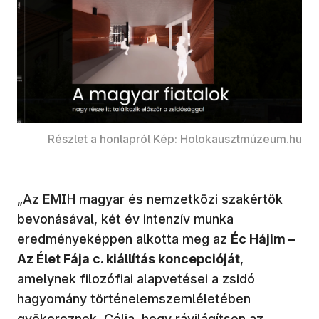
Részlet a honlapról Kép: Holokausztmúzeum.hu
„Az EMIH magyar és nemzetközi szakértők
bevonásával, két év intenzív munka
eredményeképpen alkotta meg az
Éc Hájim –
Az Élet Fája c. kiállítás koncepcióját
,
amelynek filozófiai alapvetései a zsidó
hagyomány történelemszemléletében
gyökereznek. Célja, hogy rávilágítson az