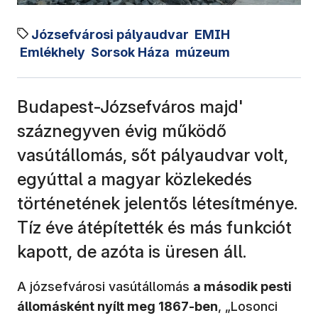
Józsefvárosi pályaudvar
EMIH
Emlékhely
Sorsok Háza
múzeum
Budapest-Józsefváros majd'
száznegyven évig működő
vasútállomás, sőt pályaudvar volt,
egyúttal a magyar közlekedés
történetének jelentős létesítménye.
Tíz éve átépítették és más funkciót
kapott, de azóta is üresen áll.
A józsefvárosi vasútállomás
a második pesti
állomásként nyílt meg 1867-ben
, „Losonci