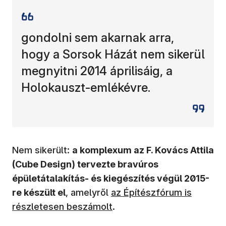
gondolni sem akarnak arra,
hogy a Sorsok Házát nem sikerül
megnyitni 2014 áprilisáig, a
Holokauszt-emlékévre.
Nem sikerült:
a komplexum az F. Kovács Attila
(Cube Design) tervezte bravúros
épületátalakítás- és kiegészítés végül 2015-
(új ablakban nyílik meg)
re készült el
, amelyről
az Építészfórum is
részletesen beszámolt
.