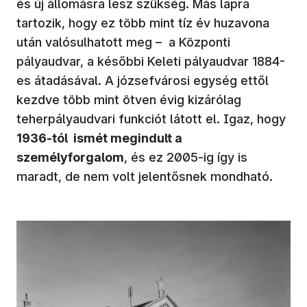
és új állomásra lesz szükség. Más lapra
tartozik, hogy ez több mint tíz év huzavona
után valósulhatott meg – a Központi
pályaudvar, a későbbi Keleti pályaudvar 1884-
es átadásával. A józsefvárosi egység ettől
kezdve több mint ötven évig kizárólag
teherpályaudvari funkciót látott el. Igaz, hogy
1936-tól ismét megindult a
személyforgalom
, és ez 2005-ig így is
maradt, de nem volt jelentősnek mondható.