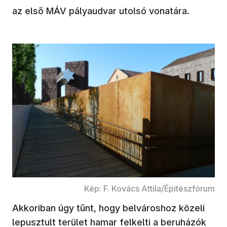
az első MÁV pályaudvar utolsó vonatára.
Kép: F. Kovács Attila/Épitészfórum
Akkoriban úgy tűnt, hogy belvároshoz közeli
lepusztult terület hamar felkelti a beruházók