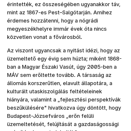
érintették, ez összeségében ugyanakkor táv,
mint az 1867-es Pest–Salgótarján. Amihez
érdemes hozzátenni, hogy a nógrádi
megyeszékhelyre immár évek óta nincs
közvetlen vonat a fővárosból.
Az viszont ugyancsak a nyitást idézi, hogy az
üzemeltető egy évig sem húzta; miként 1868-
ban a Magyar Északi Vasút, úgy 2005-ben a
MÁV sem erőltette tovább. A társaság az
állomás korszerűtlen, elavult állapotára, a
kulturált utaskiszolgálás feltételeinek
hiányára, valamint a „fejlesztési perspektívák
beszűkülésére" hivatkozva úgy döntött, hogy
Budapest-Józsefváros „erőn felüli
üzemeltetését, felújítását a gazdaságossági