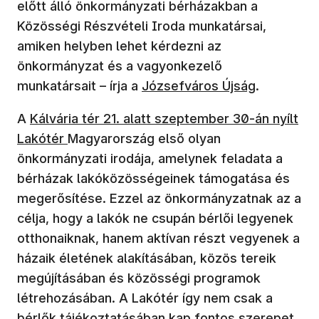
előtt álló önkormányzati bérházakban a
Közösségi Részvételi Iroda munkatársai,
amiken helyben lehet kérdezni az
önkormányzat és a vagyonkezelő
munkatársait – írja a
Józsefváros Újság
.
A
Kálvária tér 21. alatt szeptember 30-án nyílt
Lakótér
Magyarország első olyan
önkormányzati irodája, amelynek feladata a
bérházak lakóközösségeinek támogatása és
megerősítése. Ezzel az önkormányzatnak az a
célja, hogy a lakók ne csupán bérlői legyenek
otthonaiknak, hanem aktívan részt vegyenek a
házaik életének alakításában, közös tereik
megújításában és közösségi programok
létrehozásában. A Lakótér így nem csak a
bérlők tájékoztatásában kap fontos szerepet,