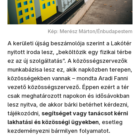
Kép: Merész Márton/Énbudapestem
A kerületi újság beszámolója szerint a Lakótér
nyitott iroda lesz, „beköltözik egy fizikai térbe
ez az új szolgáltatás”. A közösségszervezők
munkabázisa lesz ez, akik napközben terepen,
közösségekben vannak – mondta Aradi Fanni
vezető közösségszervező. Éppen ezért a tér
csak meghatározott napokon és idősávokban
lesz nyitva, de akkor bárki betérhet kérdezni,
tájékozódni,
segítséget vagy tanácsot kérni
lakhatási és közösségi ügyekben
, esetleg
kezdeményezni bármilyen folyamatot.