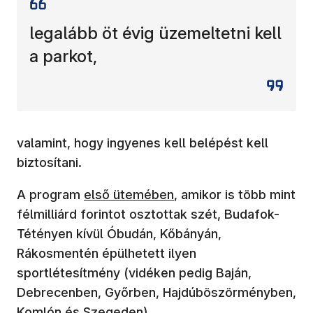
legalább öt évig üzemeltetni kell
a parkot,
valamint, hogy ingyenes kell belépést kell
biztosítani.
(új ablakban nyílik meg)
A program
első ütemében
, amikor is több mint
félmilliárd forintot osztottak szét, Budafok-
Tétényen kívül Óbudán, Kőbányán,
Rákosmentén épülhetett ilyen
sportlétesítmény (vidéken pedig Baján,
Debrecenben, Győrben, Hajdúböszörményben,
Komlón és Szegeden).