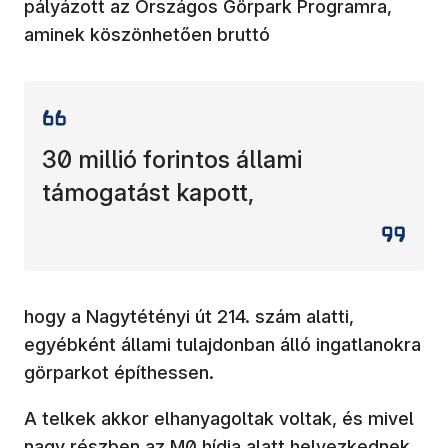
pályázott az Országos Görpark Programra,
aminek köszönhetően bruttó
30 millió forintos állami
támogatást kapott,
hogy a Nagytétényi út 214. szám alatti,
egyébként állami tulajdonban álló ingatlanokra
görparkot építhessen.
A telkek akkor elhanyagoltak voltak, és mivel
nagy részben az M0 hídja alatt helyezkednek