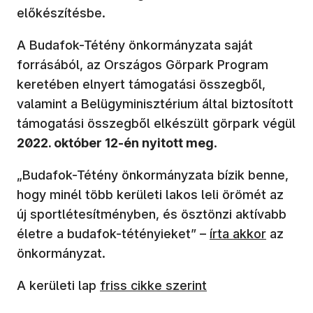
előkészítésbe.
A Budafok-Tétény önkormányzata saját
forrásából, az Országos Görpark Program
keretében elnyert támogatási összegből,
valamint a Belügyminisztérium által biztosított
támogatási összegből elkészült görpark végül
2022. október 12-én nyitott meg
.
„Budafok-Tétény önkormányzata bízik benne,
hogy minél több kerületi lakos leli örömét az
új sportlétesítményben, és ösztönzi aktívabb
(új ablakban nyíl
életre a budafok-tétényieket” –
írta akkor
az
önkormányzat.
(új ablakban nyílik meg)
A kerületi lap
friss cikke szerint