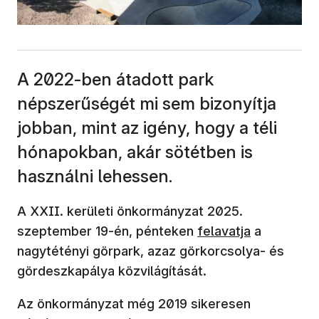
A 2022-ben átadott park
népszerűségét mi sem bizonyítja
jobban, mint az igény, hogy a téli
hónapokban, akár sötétben is
használni lehessen.
A XXII. kerületi önkormányzat 2025.
(új ablakban nyílik 
szeptember 19-én, pénteken
felavatja
a
nagytétényi görpark, azaz görkorcsolya- és
gördeszkapálya közvilágítását.
Az önkormányzat még 2019 sikeresen