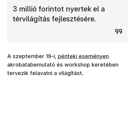
3 millió forintot nyertek el a
térvilágítás fejlesztésére.
(új ablakban nyílik meg)
A szeptember 19-i,
pénteki eseményen
akrobatabemutató és workshop keretében
tervezik felavatni a világítást.