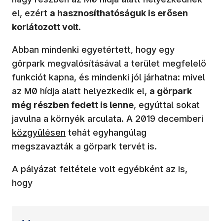
el, ezért
a hasznosíthatóságuk is erősen
korlátozott volt
.
Abban mindenki egyetértett, hogy egy
görpark megvalósításával a terület megfelelő
funkciót kapna, és mindenki jól járhatna: mivel
az M0 hídja alatt helyezkedik el,
a görpark
még részben fedett is lenne
, egyúttal sokat
(új 
javulna a környék arculata. A 2019 decemberi
közgyűlésen
tehát egyhangúlag
megszavazták a görpark tervét is.
A pályázat feltétele volt egyébként az is,
hogy