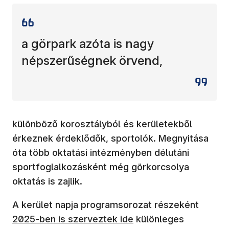
a görpark azóta is nagy
népszerűségnek örvend,
különböző korosztályból és kerületekből
érkeznek érdeklődők, sportolók. Megnyitása
óta több oktatási intézményben délutáni
sportfoglalkozásként még görkorcsolya
oktatás is zajlik.
(új abl
A kerület napja programsorozat részeként
2025-ben is szerveztek ide
különleges