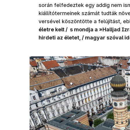
során felfedeztek egy addig nem is
kiállítótermeinek számát tudták növ
versével köszöntötte a felújítást, e
életre kelt / s mondja a »Halljad Izr
hirdeti az életet, / magyar szóval id