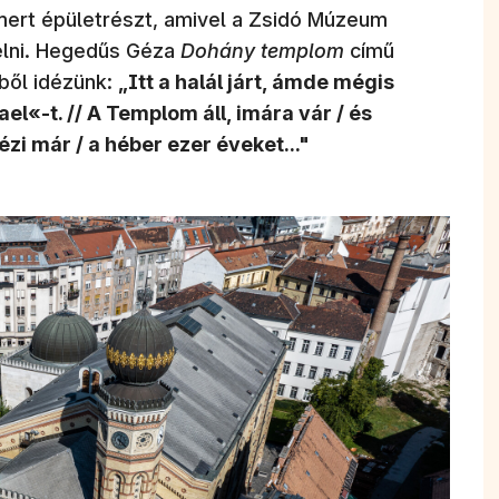
mert épületrészt, amivel a Zsidó Múzeum
elni. Hegedűs Géza
Dohány templom
című
bből idézünk:
„Itt a halál járt, ámde mégis
ael«-t. // A Templom áll, imára vár / és
ézi már / a héber ezer éveket..."