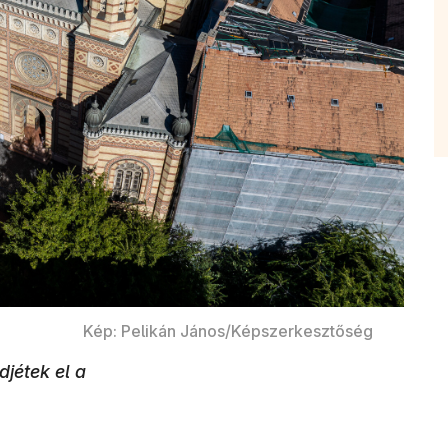
Kép: Pelikán János/Képszerkesztőség
djétek el a