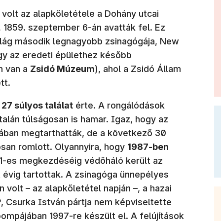
volt az alapkőletétele a Dohány utcai
 1859. szeptember 6-án avatták fel. Ez
világ második legnagyobb zsinagógája, New
ogy az eredeti épülethez később
n van a
Zsidó Múzeum
), ahol a Zsidó Állam
tt.
n
27 súlyos találat
érte. A rongálódások
talán túlságosan is hamar. Igaz, hogy az
sában megtarthatták, de a következő 30
san romlott. Olyannyira, hogy
1987-ben
991-es megkezdéséig védőháló került az
t évig tartottak. A zsinagóga ünnepélyes
volt – az alapkőletétel napján –, a hazai
P
, Csurka István pártja nem képviseltette
ompájában 1997-re készült el. A felújítások