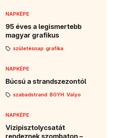
NAPKÉPE
95 éves a legismertebb
magyar grafikus
születésnap
grafika
NAPKÉPE
Búcsú a strandszezontól
szabadstrand
BGYH
Valyo
NAPKÉPE
Vízipisztolycsatát
rendeznek szombaton –