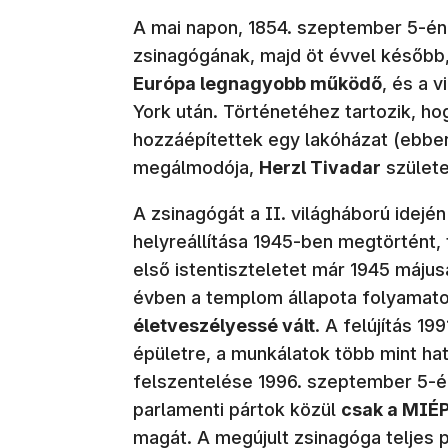
A mai napon, 1854. szeptember 5-én 
zsinagógának, majd öt évvel később,
Európa legnagyobb működő
, és a 
York után. Történetéhez tartozik, h
hozzáépítettek egy lakóházat (ebbe
megálmodója,
Herzl Tivadar
születe
A zsinagógát a II. világháború idejé
helyreállítása 1945-ben megtörtént, 
első istentiszteletet már 1945 máju
évben a templom állapota folyamato
életveszélyessé vált
. A felújítás 1
épületre, a munkálatok több mint ha
felszentelése 1996. szeptember 5-én 
parlamenti pártok közül
csak a MIÉ
magát. A megújult zsinagóga teljes p