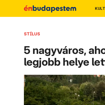
KUL
STÍLUS
5 nagyváros, aho
legjobb helye let