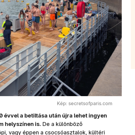
Kép: secretsofparis.com
 évvel a betiltása után újra lehet ingyen
m helyszínen is
. De a különböző
pi, vagy éppen a csocsóasztalok, kültéri