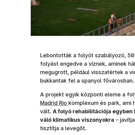
Lebontották a folyót szabályozó, 50
folyást engedve a víznek, aminek hál
megugrott, például visszatértek a v
bukkantak fel a spanyol fővárosban
A projekt egyik központi eleme a fo
Madrid Rio
komplexum és park, ami 
vált.
A folyó rehabilitációja egyben
váló klimatikus viszonyokra
– javítj
tisztítja a levegőt.