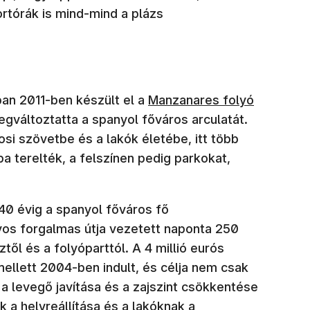
ortórák is mind-mind a plázs
an 2011-ben készült el a
Manzanares folyó
egváltoztatta a spanyol főváros arculatát.
rosi szövetbe és a lakók életébe, itt több
a terelték, a felszínen pedig parkokat,
 40 évig a spanyol főváros fő
vos forgalmas útja vezetett naponta 250
ztől és a folyóparttól. A 4 millió eurós
mellett 2004-ben indult, és célja nem csak
 a levegő javítása és a zajszint csökkentése
 a helyreállítása és a lakóknak a