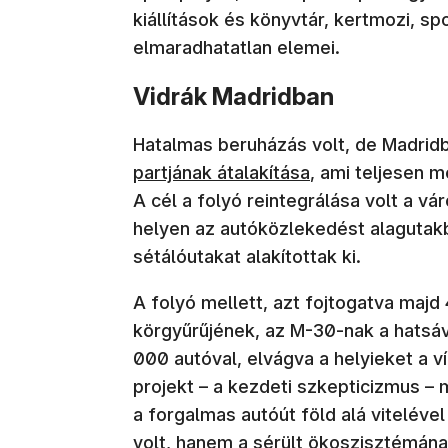
kiállítások és könyvtár, kertmozi, sp
elmaradhatatlan elemei.
Vidrák Madridban
Hatalmas beruházás volt, de Madridb
partjának átalakítása
, ami teljesen m
A cél a folyó reintegrálása volt a vá
helyen az autóközlekedést alagutakb
sétálóutakat alakítottak ki.
A folyó mellett, azt fojtogatva majd
körgyűrűjének, az M-30-nak a hatsá
000 autóval, elvágva a helyieket a ví
projekt – a kezdeti szkepticizmus – 
a forgalmas autóút föld alá vitelével
volt, hanem a sérült ökoszisztémának