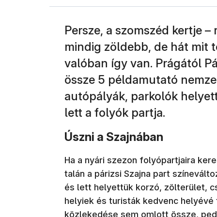
Persze, a szomszéd kertje – 
mindig zöldebb, de hát mit 
valóban így van. Prágától Pá
össze 5 példamutató nemzet
autópályák, parkolók helyett
lett a folyók partja.
Úszni a Szajnában
Ha a nyári szezon folyópartjaira ke
talán a párizsi Szajna part színevált
és lett helyettük korzó, zölterület, c
helyiek és turisták kedvenc helyévé 
közlekedése sem omlott össze, pedig