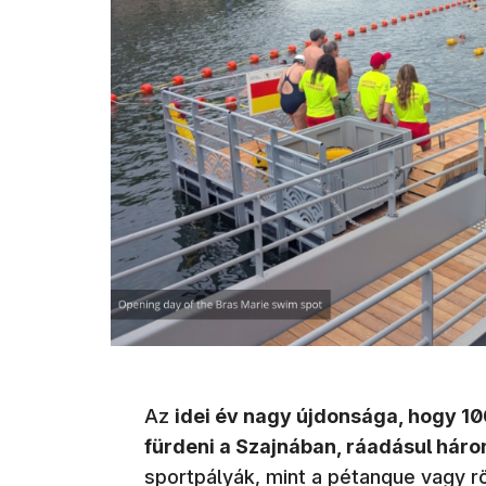
Az
idei év nagy újdonsága, hogy 100
fürdeni a Szajnában, ráadásul háro
sportpályák, mint a pétanque vagy rö