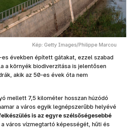
Kép: Getty Images/Philippe Marcou
-es években épített gátakat, ezzel szabad
a a környék biodiverzitása is jelentősen
idrák, akik az 50-es évek óta nem
.
lyó mellett 7,5 kilométer hosszan húzódó
hamar a város egyik legnépszerűbb helyévé
 felkészülés is az egyre szélsőségesebbé
a a város vízmegtartó képességét, hűti és