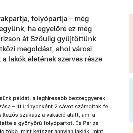
rakpartja, folyópartja – még
tegyünk, ha egyelőre ez még
rizson át Szöulig gyűjtöttünk
közi megoldást, ahol városi
 a lakók életének szerves része
resünk példát, a leghíresebb bezzeggyerek
ozása – itt irányonként 2 sávot számoltak fel
sillezős szakasz a vakáció alatt, ami a
tette a gyönyörű folyópartot. És Párizs
 több, mint kétszer annyian lakják, mint