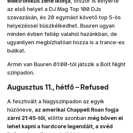
elektronikus zene ikonja
, ötször is elnyerte
az első helyet a DJ Mag Top 100 DJs
szavazásán, és 20 egymást követő top 5-ös
helyezéssel büszkélkedhet. Buuren ugyan
minden évben fellép valahol hazánkban, de
ugyanilyen megbízhatóan hozza is a trance-es
bulikat.
Armin van Buuren 01:00-tól játszik a Bolt Night
színpadon.
Augusztus 11., hétfő – Refused
A fesztivált a Nagyszínpadon az egyik
húzóneve,
az amerikai Chappell Roan fogja
zárni 21:45-től
, előtte azonban
még bőven el
lehet kapni a hardcore legendáit, a svéd