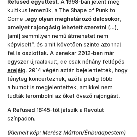
Refused együttest
. A 1998-ban jelent meg
kultikus lemezük, a The Shape of Punk to
Come „
egy olyan meghatározó dalcsokor,
(új ablakban nyílik meg)
amelyet
rajongásig lehetett szeretni
(...),
[ami] semmilyen nemű átmenetet nem
képviselt”, és amit követően szinte azonnal
fel is oszlottak. A zenekar 2012-ben már
(új ablakban nyílik meg)
egyszer újraalakult,
de csak néhány fellépés
erejéig
, 2014 végén aztán bejelentették, hogy
tényleg koncerteznek, azóta pedig több
albumot is megjelentettek, amikkel nem
tudták lerombolni az őket övező rajongást.
A Refused 18:45-től játszik a Revolut
színpadon.
(Kiemelt kép: Merész Márton/Énbudapestem)