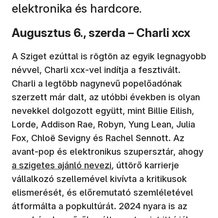
elektronika és hardcore.
Augusztus 6., szerda – Charli xcx
A Sziget ezúttal is rögtön az egyik legnagyobb
névvel, Charli xcx-vel indítja a fesztivált.
Charli a legtöbb nagynevű popelőadónak
szerzett már dalt, az utóbbi években is olyan
nevekkel dolgozott együtt, mint Billie Eilish,
Lorde, Addison Rae, Robyn, Yung Lean, Julia
Fox, Chloë Sevigny és Rachel Sennott. Az
(új
avant-pop és elektronikus szupersztár, ahogy
a szigetes ajánló nevezi
, úttörő karrierje
vállalkozó szellemével kivívta a kritikusok
elismerését, és előremutató szemléletével
átformálta a popkultúrát. 2024 nyara is az