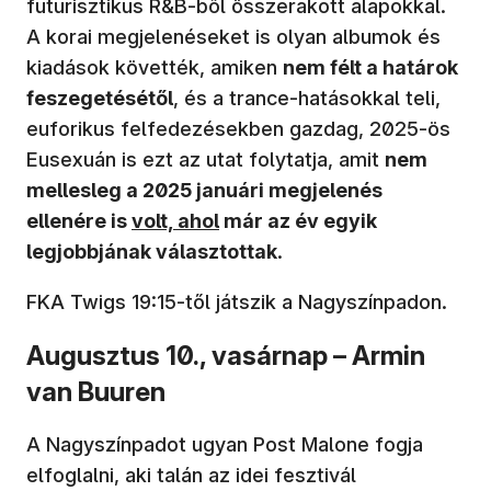
futurisztikus R&B-ből összerakott alapokkal.
A korai megjelenéseket is olyan albumok és
kiadások követték, amiken
nem félt a határok
feszegetésétől
, és a trance-hatásokkal teli,
euforikus felfedezésekben gazdag, 2025-ös
Eusexuán is ezt az utat folytatja, amit
nem
mellesleg a 2025 januári megjelenés
(új ablakban nyílik meg)
ellenére is
volt, ahol
már az év egyik
legjobbjának választottak
.
FKA Twigs 19:15-től játszik a Nagyszínpadon.
Augusztus 10., vasárnap – Armin
van Buuren
A Nagyszínpadot ugyan Post Malone fogja
elfoglalni, aki talán az idei fesztivál