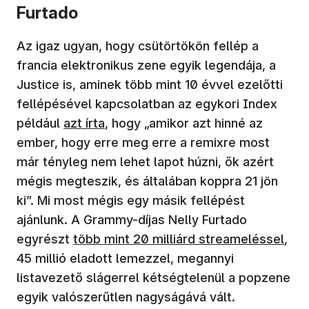
Furtado
Az igaz ugyan, hogy csütörtökön fellép a
francia elektronikus zene egyik legendája, a
Justice is, aminek több mint 10 évvel ezelőtti
fellépésével kapcsolatban az egykori Index
(új ablakban nyílik meg)
például
azt írta
, hogy „amikor azt hinné az
ember, hogy erre meg erre a remixre most
már tényleg nem lehet lapot húzni, ők azért
mégis megteszik, és általában koppra 21 jön
ki”. Mi most mégis egy másik fellépést
ajánlunk. A Grammy-díjas Nelly Furtado
(új ablakban nyílik meg)
egyrészt
több mint 20 milliárd streameléssel
,
45 millió eladott lemezzel, megannyi
listavezető slágerrel kétségtelenül a popzene
egyik valószerűtlen nagyságává vált.