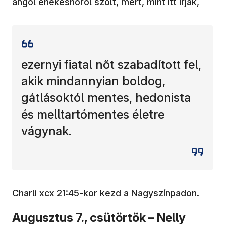
(új ablakban nyíli
angol énekesnőről szólt, mert,
mint itt írják
,
ezernyi fiatal nőt szabadított fel,
akik mindannyian boldog,
gátlásoktól mentes, hedonista
és melltartómentes életre
vágynak.
Charli xcx 21:45-kor kezd a Nagyszínpadon.
Augusztus 7., csütörtök – Nelly