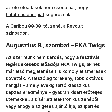
(új ablakba
az élő előadások nem csoda hát, hogy
hatalmas energiát
sugároznak.
A Caribou 00:30-tól zenél a Revolut
színpadon.
Augusztus 9., szombat – FKA Twigs
Az szerintünk nem kérdés, hogy
a fesztivál
legérdekesebb előadója FKA Twigs
, akinek
már első megjelenéseit is komoly elismerések
követték. A látszólag törékeny, több oktávos
hangját – amely évekig tartó klasszikus
képzés eredménye – gyakran kíséri erőteljes
ütemekkel, a kísérleti elektronikus zenéből,
(új ablakban nyílik meg)
vagy ahogy
a szigetes ajánló írja
, az ipari és