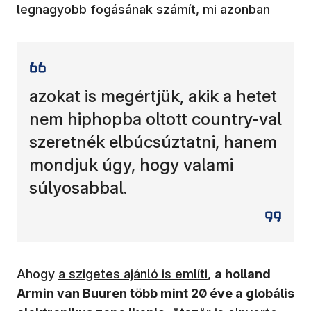
legnagyobb fogásának számít, mi azonban
azokat is megértjük, akik a hetet
nem hiphopba oltott country-val
szeretnék elbúcsúztatni, hanem
mondjuk úgy, hogy valami
súlyosabbal.
(új ablakban nyílik meg)
Ahogy
a szigetes ajánló is említi
,
a holland
Armin van Buuren több mint 20 éve a globális