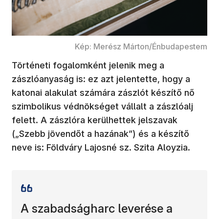
Kép: Merész Márton/Énbudapestem
Történeti fogalomként jelenik meg a
zászlóanyaság is: ez azt jelentette, hogy a
katonai alakulat számára zászlót készítő nő
szimbolikus védnökséget vállalt a zászlóalj
felett. A zászlóra kerülhettek jelszavak
(„Szebb jövendőt a hazának”) és a készítő
neve is: Földváry Lajosné sz. Szita Aloyzia.
A szabadságharc leverése a