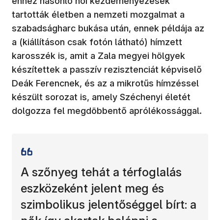
ehhez hasonló női kezdeményezések
tartották életben a nemzeti mozgalmat a
szabadságharc bukása után, ennek példája az
a (kiállításon csak fotón látható) hímzett
karosszék is, amit a Zala megyei hölgyek
készítettek a passzív rezisztenciát képviselő
Deák Ferencnek, és az a mikrotűs hímzéssel
készült sorozat is, amely Széchenyi életét
dolgozza fel megdöbbentő aprólékossággal.
A szőnyeg tehát a térfoglalás
eszközeként jelent meg és
szimbolikus jelentőséggel bírt: a