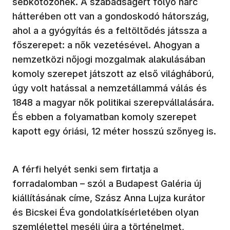
sebkötözőnek. A szabadságért folyó harc
hátterében ott van a gondoskodó hátország,
ahol a a gyógyítás és a feltöltődés játssza a
főszerepet: a nők vezetésével. Ahogyan a
nemzetközi nőjogi mozgalmak alakulásában
komoly szerepet játszott az első világháború,
úgy volt hatással a nemzetállammá válás és
1848 a magyar nők politikai szerepvállalására.
És ebben a folyamatban komoly szerepet
kapott egy óriási, 12 méter hosszú szőnyeg is.
A férfi helyét senki sem firtatja a
forradalomban – szól a Budapest Galéria új
kiállításának címe, Szász Anna Lujza kurátor
és Bicskei Éva gondolatkísérletében olyan
szemlélettel meséli újra a történelmet,