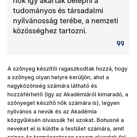
nők így akartak belépni a
tudományos és társadalmi
nyilvánosság terébe, a nemzeti
közösséghez tartozni.
A szőnyeg készítői ragaszkodtak hozzá, hogy
a szőnyeg olyan helyre kerüljön, ahol a
nagyközönség számára látható és
hozzáférhető (így az Akadémiáról kimaradó, a
szőnyeget készítő nők számára is), legyen
nyilvános a nevük és az Akadémia
közgyűlésén olvassák fel azokat. Bohusné a
neveket el is küldte a testület számára, amit