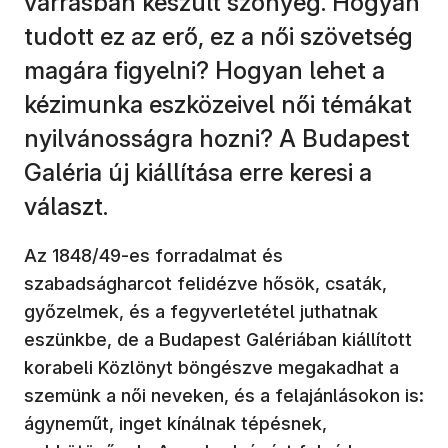
varrásban készült szőnyeg. Hogyan
tudott ez az erő, ez a női szövetség
magára figyelni? Hogyan lehet a
kézimunka eszközeivel női témákat
nyilvánosságra hozni? A Budapest
Galéria új kiállítása erre keresi a
választ.
Az 1848/49-es forradalmat és
szabadságharcot felidézve hősök, csaták,
győzelmek, és a fegyverletétel juthatnak
eszünkbe, de a Budapest Galériában kiállított
korabeli Közlönyt böngészve megakadhat a
szemünk a női neveken, és a felajánlásokon is:
ágyneműt, inget kínálnak tépésnek,