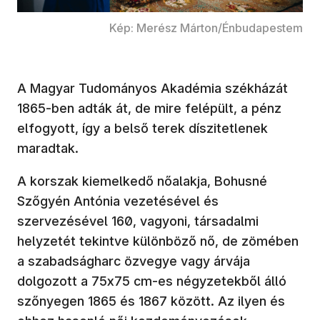
Kép: Merész Márton/Énbudapestem
A Magyar Tudományos Akadémia székházát
1865-ben adták át, de mire felépült, a pénz
elfogyott, így a belső terek díszitetlenek
maradtak.
A korszak kiemelkedő nőalakja, Bohusné
Szőgyén Antónia vezetésével és
szervezésével 160, vagyoni, társadalmi
helyzetét tekintve különböző nő, de zömében
a szabadságharc özvegye vagy árvája
dolgozott a 75x75 cm-es négyzetekből álló
szőnyegen 1865 és 1867 között. Az ilyen és