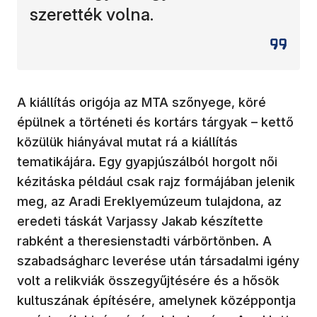
szerették volna.
A kiállítás origója az MTA szőnyege, köré
épülnek a történeti és kortárs tárgyak – kettő
közülük hiányával mutat rá a kiállítás
tematikájára. Egy gyapjúszálból horgolt női
kézitáska például csak rajz formájában jelenik
meg, az Aradi Ereklyemúzeum tulajdona, az
eredeti táskát Varjassy Jakab készítette
rabként a theresienstadti várbörtönben. A
szabadságharc leverése után társadalmi igény
volt a relikviák összegyűjtésére és a hősök
kultuszának építésére, amelynek középpontja