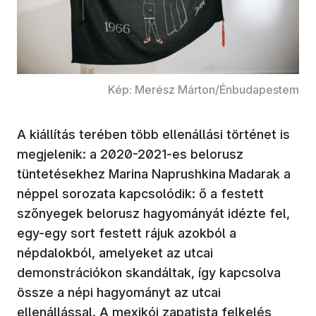
Kép: Merész Márton/Énbudapestem
A kiállítás terében több ellenállási történet is
megjelenik: a 2020-2021-es belorusz
tüntetésekhez Marina Naprushkina
Madarak a
néppel sorozata kapcsolódik: ő a festett
szőnyegek belorusz hagyományát idézte fel,
egy-egy sort festett rájuk azokból a
népdalokból, amelyeket az utcai
demonstrációkon skandáltak, így kapcsolva
össze a népi hagyományt az utcai
ellenállással. A mexikói zapatista felkelés