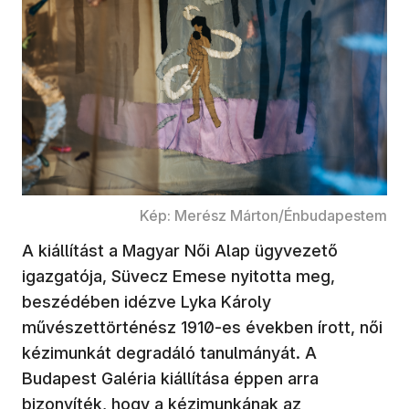
Kép: Merész Márton/Énbudapestem
A kiállítást a Magyar Női Alap ügyvezető
igazgatója, Süvecz Emese nyitotta meg,
beszédében idézve Lyka Károly
művészettörténész 1910-es években írott, női
kézimunkát degradáló tanulmányát. A
Budapest Galéria kiállítása éppen arra
bizonyíték, hogy a kézimunkának az