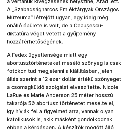
a vértanúk kivégzésének helyszíne, Arad lett.
A „Szabadságharcos Emléktárgyak Országos
Múzeuma” létrejött ugyan, egy ideig még
önálló épülete is volt, de a Ceaușescu-
diktatúra véget vetett a gyűjtemény
hozzáférhetőségének.
A Fedex ügyetlensége miatt egy
abortusztörténeteket mesélő szőnyeg is csak
fotókon tud megjelenni a kiállításban, jelen
állás szerint a 12 ezer dollár értékű szőnyeget
a csomagküldő szolgálat elveszítette. Nicole
LaRue és Marie Anderson 25 méter hosszú
takarója 50 abortusz történetet mesélte el,
így hívják fel a figyelmet arra, vannak olyan
katolikusok is, akik másként gondolkodnak
ebben a kérdésben. A készítők mögött álló