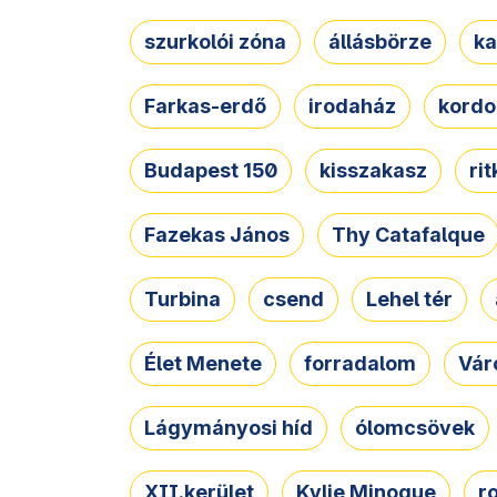
szurkolói zóna
állásbörze
ka
Farkas-erdő
irodaház
kordo
Budapest 150
kisszakasz
ri
Fazekas János
Thy Catafalque
Turbina
csend
Lehel tér
Élet Menete
forradalom
Vár
Lágymányosi híd
ólomcsövek
XII.kerület
Kylie Minogue
r