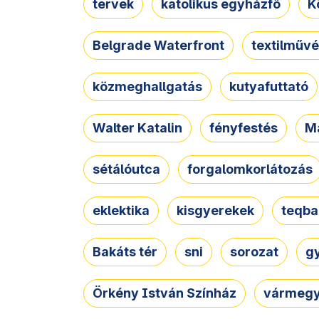
tervek
katolikus egyházfő
K
Belgrade Waterfront
textilművé
közmeghallgatás
kutyafuttató
Walter Katalin
fényfestés
M
sétálóutca
forgalomkorlátozás
eklektika
kisgyerekek
teqba
Bakáts tér
sni
sorozat
g
Örkény István Színház
vármegy