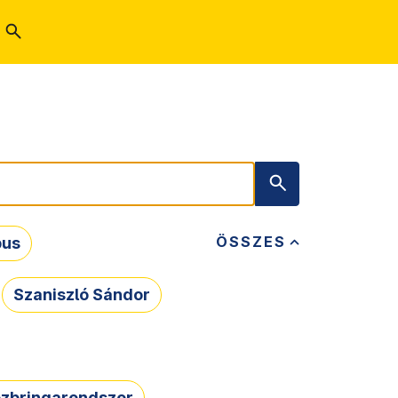
ÖSSZES
bus
Szaniszló Sándor
zbringarendszer