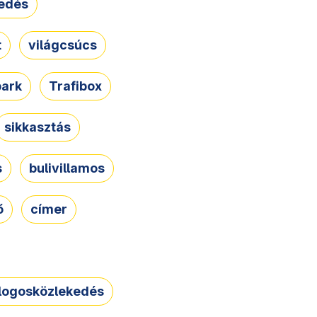
edés
t
világcsúcs
park
Trafibox
sikkasztás
s
bulivillamos
ő
címer
logosközlekedés