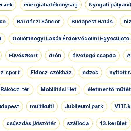
ervek
energiahatékonyság
Nyugati pályau
ko
Bardóczi Sándor
Budapest Hatás
bi
t
Gellérthegyi Lakók Érdekvédelmi Egyesülete
Füvészkert
drón
élvefogó csapda
A
ízi sport
Fidesz-székház
edzés
nyitott 
Rákóczi tér
Mobilitási Hét
életmentő műtét
udapest
multikulti
Jubileumi park
VIII.k
csúszdás játszótér
szálloda
13. kerület