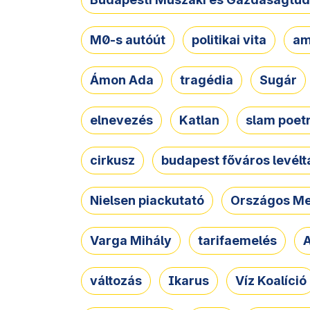
M0-s autóút
politikai vita
am
Ámon Ada
tragédia
Sugár
elnevezés
Katlan
slam poet
cirkusz
budapest főváros levélt
Nielsen piackutató
Országos Me
Varga Mihály
tarifaemelés
A
változás
Ikarus
Víz Koalíció