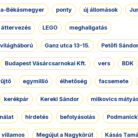
a-Békásmegyer
ponty
új állomások
Ju
áttervezés
LEGO
meghallgatás
. világháború
Ganz utca 13-15.
Petőfi Sándo
Budapest Vásárcsarnokai Kft.
vers
BDK
űjtő
egymillió
élhetőség
facsemete
kerékpár
Kereki Sándor
milkovics mátyá
nálat
hirdetés
befolyásolás
Podmanicky
 villamos
Megújul a Nagykörút
Kásás Tam