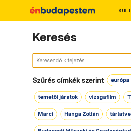
KUL
Keresés
Keresés
Szűrés címkék szerint
európa 
temetői járatok
vizsgafilm
T
Marci
Hanga Zoltán
tárlatv
Budapesti Műszaki és Gazdaságtu