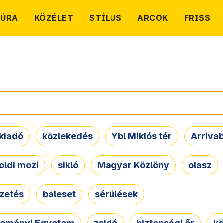
TÚRA
KÖZÉLET
STÍLUS
ARCOK
FRISS
kiadó
közlekedés
Ybl Miklós tér
Arriva
oldi mozi
sikló
Magyar Közlöny
olasz
ezetés
baleset
sérülések
dományi Egyetem
zsidó
biztonsági őr
kö