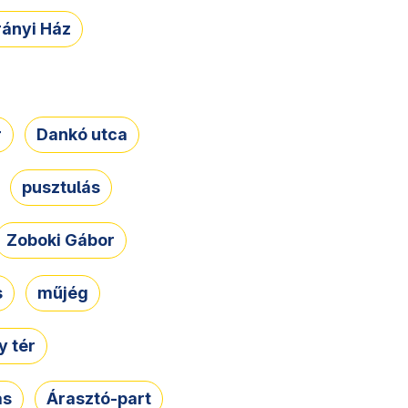
rányi Ház
r
Dankó utca
pusztulás
Zoboki Gábor
s
műjég
 tér
ás
Árasztó-part