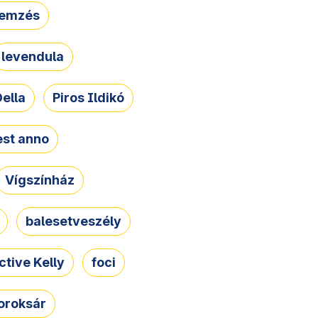
lemzés
levendula
ella
Piros Ildikó
st anno
Vígszínház
balesetveszély
ctive Kelly
foci
oroksár