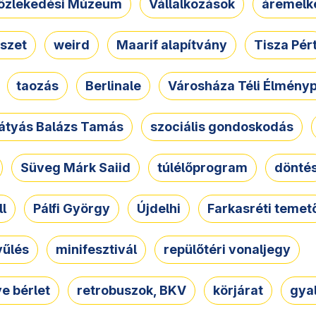
özlekedési Múzeum
Vállalkozások
áremelk
szet
weird
Maarif alapítvány
Tisza Pér
taozás
Berlinale
Városháza Téli Élmény
átyás Balázs Tamás
szociális gondoskodás
Süveg Márk Saiid
túlélőprogram
dönté
ll
Pálfi György
Újdelhi
Farkasréti temet
yűlés
minifesztivál
repülőtéri vonaljegy
e bérlet
retrobuszok, BKV
körjárat
gya