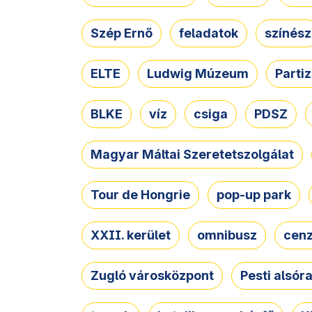
Szép Ernő
feladatok
színész
ELTE
Ludwig Múzeum
Parti
BLKE
víz
csiga
PDSZ
Magyar Máltai Szeretetszolgálat
Tour de Hongrie
pop-up park
XXII. kerület
omnibusz
cen
Zugló városközpont
Pesti alsór