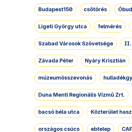
Budapest150
csőtörés
Óbud
Ligeti György utca
felmérés
Szabad Városok Szövetsége
II
Závada Péter
Nyáry Krisztián
múzeumösszevonás
hulladékgy
Duna Menti Regionális Vízmű Zrt.
bacsó béla utca
Közterület hasz
országos csúcs
ebtelep
CAF