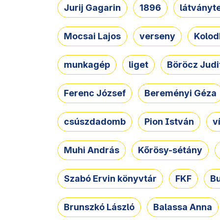
Jurij Gagarin
1896
látványt
Mocsai Lajos
verseny
Kolod
munkagép
liget
Böröcz Judi
Ferenc József
Bereményi Géza
csúszdadomb
Pion István
v
Muhi András
Kőrösy-sétány
Szabó Ervin könyvtár
FKF
B
Brunszkó László
Balassa Anna