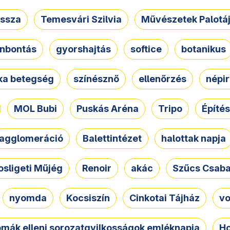
ssza
Temesvári Szilvia
Művészetek Palotá
nbontás
gyorshajtás
softice
botanikus
tka betegség
színésznő
ellenőrzés
népir
MOL Bubi
Puskás Aréna
Tripo
Építés
agglomeráció
Balettintézet
halottak napja
osligeti Műjég
Renoir
akác
Szűcs Csab
nyomda
Kocsiszín
Cinkotai Tájház
vo
omák elleni sorozatgyilkosságok emléknapja
Ho