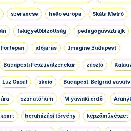
szerencse
hello europa
Skála Metró
zán
felügyelőbizottság
pedagógussztrájk
Fortepan
időjárás
Imagine Budapest
Budapesti Fesztiválzenekar
zászló
Kalau
Luz Casal
akció
Budapest-Belgrád vasútv
zúra
szanatórium
Miyawaki erdő
Arany
akpart
beruházási törvény
képzőművészet