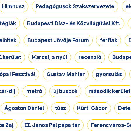
Himnusz
Pedagógusok Szakszervezete
e
atégiák
Budapesti Dísz- és Közvilágítási Kft.
elöltek
Budapest Jövője Fórum
férfiak
D
.kerület
Karcsi, a nyúl
recenzió
Budape
ópa! Fesztivál
Gustav Mahler
gyorsulás
ar-díj
metró
új buszok
második kerület
Ágoston Dániel
túsz
Kürti Gábor
Dete
e Zaj
II. János Pál pápa tér
Ferencváros-S