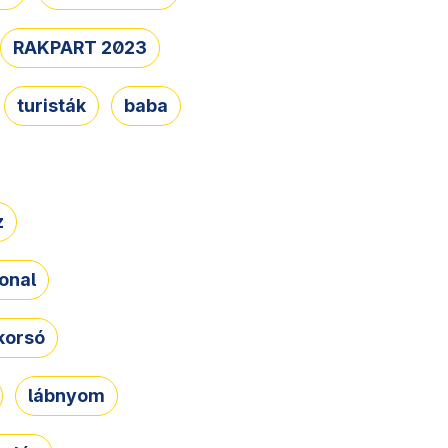
RAKPART 2023
turisták
baba
z
onal
korsó
lábnyom