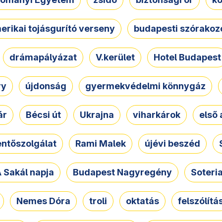
erikai tojásgurító verseny
budapesti szórakoz
drámapályázat
V.kerület
Hotel Budapest
ry
újdonság
gyermekvédelmi könnygáz
ár
Bécsi út
Ukrajna
viharkárok
első 
ntőszolgálat
Rami Malek
újévi beszéd
 Sakál napja
Budapest Nagyregény
Soteri
Nemes Dóra
troli
oktatás
felszólítá