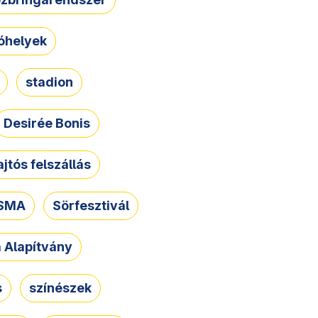
óhelyek
stadion
Desirée Bonis
ajtós felszállás
SMA
Sörfesztivál
a Alapítvány
s
színészek