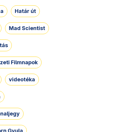
ja
Határ út
Mad Scientist
tás
zeti Filmnapok
videotéka
a
naljegy
rn Gyula