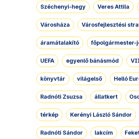
Széchenyi-hegy
Veres Attila
Városháza
Városfejlesztési str
áramátalakító
főpolgármester-j
UEFA
egyenlő bánásmód
VII
könyvtár
világelső
Helló Eur
Radnóti Zsuzsa
állatkert
Osc
térkép
Kerényi László Sándor
Radnóti Sándor
lakcím
Feket