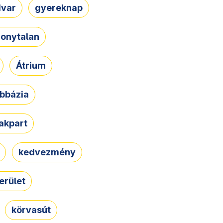
dvar
gyereknap
zonytalan
Átrium
bbázia
rakpart
kedvezmény
erület
körvasút