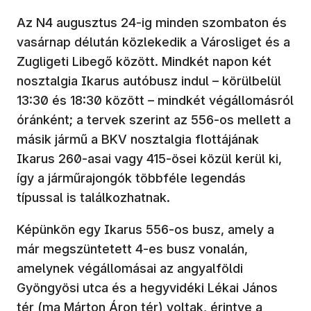
Az N4 augusztus 24-ig minden szombaton és
vasárnap délután közlekedik a Városliget és a
Zugligeti Libegő között. Mindkét napon két
nosztalgia Ikarus autóbusz indul – körülbelül
13:30 és 18:30 között – mindkét végállomásról
óránként; a tervek szerint az 556-os mellett a
másik jármű a BKV nosztalgia flottájának
Ikarus 260-asai vagy 415-ösei közül kerül ki,
így a járműrajongók többféle legendás
típussal is találkozhatnak.
Képünkön egy Ikarus 556-os busz, amely a
már megszüntetett 4-es busz vonalán,
amelynek végállomásai az angyalföldi
Gyöngyösi utca és a hegyvidéki Lékai János
tér (ma Márton Áron tér) voltak, érintve a