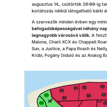
augusztus 14., csütörtök 20:00-ig ta
korlátozás nélkül látogatható bárki ál
A szervezők minden évben egy miniv
befogadóképességével néhány napr
legnagyobb városává válik
. A feszt
Malone, Charli XCX és Chappell Roan,
Sun, a Justice, a Papa Roach és Nelly
Krúbi, Pogány Induló és az Analog Ba