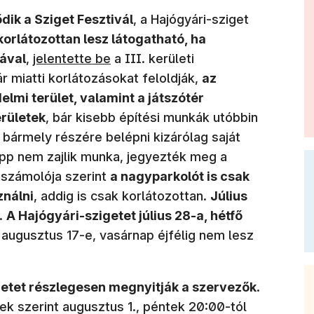
ik a Sziget Fesztivál
, a Hajógyári-sziget
korlátozottan lesz látogatható, ha
(új ablakban nyílik meg)
ával
,
jelentette be
a III. kerületi
 miatti korlátozásokat feloldják,
az
elmi terület, valamint a játszótér
rületek
, bár kisebb építési munkák utóbbin
t bármely részére belépni kizárólag saját
 épp nem zajlik munka, jegyezték meg a
számolója szerint
a nagyparkolót is csak
ználni
, addig is csak korlátozottan.
Július
.
A Hajógyári-szigetet július 28-a, hétfő
s augusztus 17-e, vasárnap éjfélig nem lesz
igetet részlegesen megnyitják a szervezők
.
ek szerint augusztus 1., péntek 20:00-tól