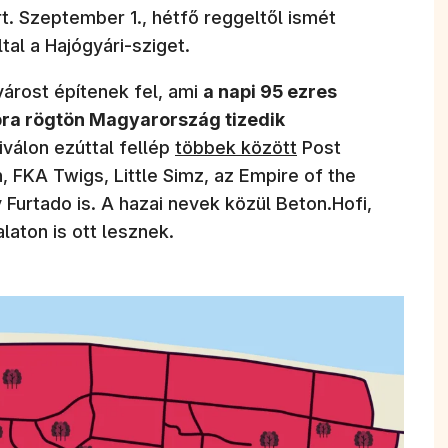
rt. Szeptember 1., hétfő reggeltől ismét
tal a Hajógyári-sziget.
árost építenek fel, ami
a napi 95 ezres
a rögtön Magyarország tizedik
(új ablakban nyílik meg)
iválon ezúttal fellép
többek között
Post
 FKA Twigs, Little Simz, az Empire of the
 Furtado is. A hazai nevek közül Beton.Hofi,
laton is ott lesznek.