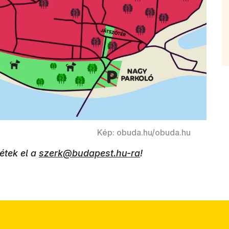
Kép: obuda.hu/obuda.hu
jétek el a
szerk@budapest.hu-ra
!