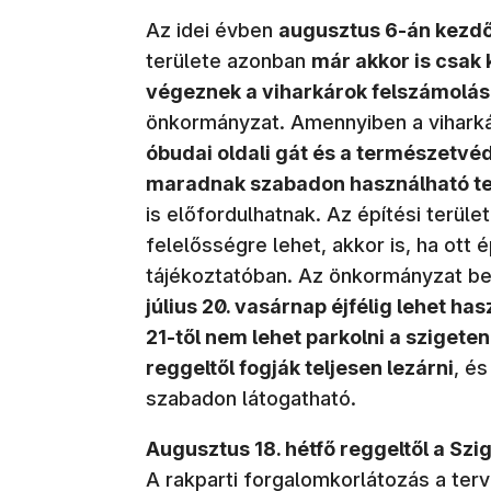
Az idei évben
augusztus 6-án kezdőd
területe azonban
már akkor is csak 
végeznek a viharkárok felszámolás
önkormányzat. Amennyiben a viharkár
óbudai oldali gát és a természetvéd
maradnak szabadon használható te
is előfordulhatnak. Az építési terüle
felelősségre lehet, akkor is, ha ott
tájékoztatóban. Az önkormányzat be
július 20. vasárnap éjfélig lehet has
21-től nem lehet parkolni a szigeten
reggeltől fogják teljesen lezárni
, é
szabadon látogatható.
Augusztus 18. hétfő reggeltől a Sz
A rakparti forgalomkorlátozás a terv