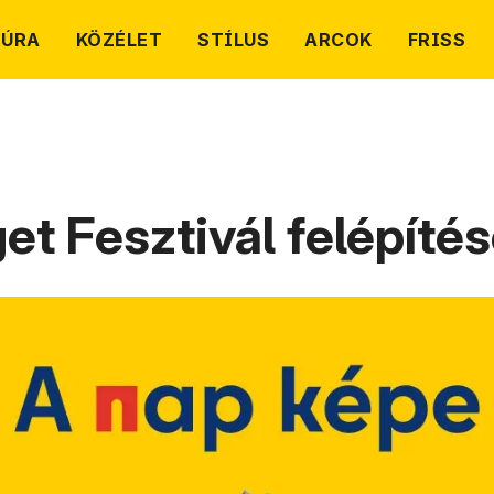
TÚRA
KÖZÉLET
STÍLUS
ARCOK
FRISS
get Fesztivál felépíté