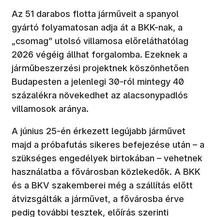
Az 51 darabos flotta járműveit a spanyol
gyártó folyamatosan adja át a BKK-nak, a
„csomag” utolsó villamosa előreláthatólag
2026 végéig állhat forgalomba. Ezeknek a
járműbeszerzési projektnek köszönhetően
Budapesten a jelenlegi 30-ról mintegy 40
százalékra növekedhet az alacsonypadlós
villamosok aránya.
A június 25-én érkezett legújabb járművet
majd a próbafutás sikeres befejezése után – a
szükséges engedélyek birtokában – vehetnek
használatba a fővárosban közlekedők. A BKK
és a BKV szakemberei még a szállítás előtt
átvizsgálták a járművet, a fővárosba érve
pedig további tesztek, előírás szerinti