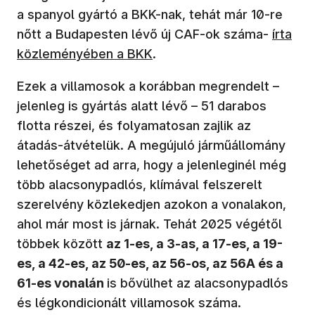
a spanyol gyártó a BKK-nak, tehát már 10-re
nőtt a Budapesten lévő új CAF-ok száma-
írta
közleményében a BKK
.
Ezek a villamosok a korábban megrendelt –
jelenleg is gyártás alatt lévő – 51 darabos
flotta részei, és folyamatosan zajlik az
átadás-átvételük. A megújuló járműállomány
lehetőséget ad arra, hogy a jelenleginél még
több alacsonypadlós, klímával felszerelt
szerelvény közlekedjen azokon a vonalakon,
ahol már most is járnak. Tehát 2025 végétől
többek között
az 1-es, a 3-as, a 17-es, a 19-
es, a 42-es, az 50-es, az 56-os, az 56A és a
61-es vonalán
is bővülhet az alacsonypadlós
és légkondicionált villamosok száma.