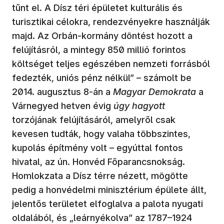
tűnt el. A Dísz téri épületet kulturális és
turisztikai célokra, rendezvényekre használják
majd. Az Orbán-kormány döntést hozott a
felújításról, a mintegy 850 millió forintos
költséget teljes egészében nemzeti forrásból
fedezték, uniós pénz nélkül” – számolt be
2014. augusztus 8-án a
Magyar Demokrata
a
Várnegyed hetven évig
úgy hagyott
torzójának felújításáról, amelyről csak
kevesen tudták, hogy valaha többszintes,
kupolás építmény volt – egyúttal fontos
hivatal, az ún. Honvéd Főparancsnokság.
Homlokzata a Dísz térre nézett, mögötte
pedig a honvédelmi minisztérium épülete állt,
jelentős területet elfoglalva a palota nyugati
oldalából, és „leárnyékolva” az 1787–1924