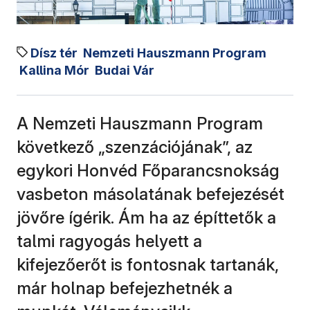
Dísz tér
Nemzeti Hauszmann Program
Kallina Mór
Budai Vár
A Nemzeti Hauszmann Program
következő „szenzációjának”, az
egykori Honvéd Főparancsnokság
vasbeton másolatának befejezését
jövőre ígérik. Ám ha az építtetők a
talmi ragyogás helyett a
kifejezőerőt is fontosnak tartanák,
már holnap befejezhetnék a