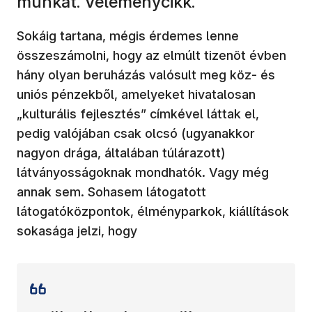
munkát. Véleménycikk.
Sokáig tartana, mégis érdemes lenne
összeszámolni, hogy az elmúlt tizenöt évben
hány olyan beruházás valósult meg köz- és
uniós pénzekből, amelyeket hivatalosan
„kulturális fejlesztés” címkével láttak el,
pedig valójában csak olcsó (ugyanakkor
nagyon drága, általában túlárazott)
látványosságoknak mondhatók. Vagy még
annak sem. Sohasem látogatott
látogatóközpontok, élményparkok, kiállítások
sokasága jelzi, hogy