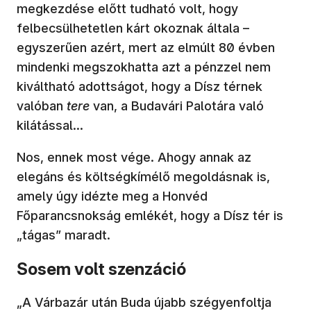
megkezdése előtt tudható volt, hogy
felbecsülhetetlen kárt okoznak általa –
egyszerűen azért, mert az elmúlt 80 évben
mindenki megszokhatta azt a pénzzel nem
kiváltható adottságot, hogy a Dísz térnek
valóban
tere
van, a Budavári Palotára való
kilátással…
Nos, ennek most vége. Ahogy annak az
elegáns és költségkímélő megoldásnak is,
amely úgy idézte meg a Honvéd
Főparancsnokság emlékét, hogy a Dísz tér is
„tágas” maradt.
Sosem volt szenzáció
„A Várbazár után Buda újabb szégyenfoltja