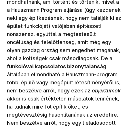
mondhatnánk, ami történt és történik, mivel a
a Hauszmann Program eljárása (úgy kezdenek
neki egy építkezésnek, hogy nem találják ki az
épület funkcióját) valójában építészeti
nonszensz, egyúttal a megtestesült
öncélúság és felelőtlenség, amit még egy
olyan gazdag ország sem engedhet magának,
ahol a költségek csak másodlagosak. De a
funkcióval kapcsolatos bizonytalanság
általában elmondható a Hauszmann-program
többi épülő vagy megépült létesítményéről is,
nem beszélve arról, hogy ezek az
objektumok
akkor is csak értéktelen másolatok lennének,
ha tudnák mire föl építik őket, és
megtévesztésig hasonlítanának az eredetire.
Nem beszélve arról, hogy egy l eladósodott