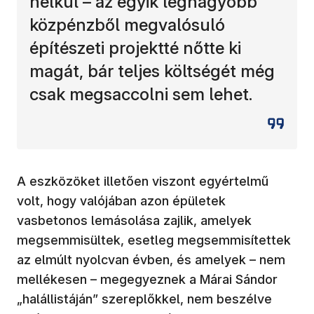
nélkül – az egyik legnagyobb
közpénzből megvalósuló
építészeti projektté nőtte ki
magát, bár teljes költségét még
csak megsaccolni sem lehet.
A eszközöket illetően viszont egyértelmű
volt, hogy valójában azon épületek
vasbetonos lemásolása zajlik, amelyek
megsemmisültek, esetleg megsemmisítettek
az elmúlt nyolcvan évben, és amelyek – nem
mellékesen – megegyeznek a Márai Sándor
„halállistáján” szereplőkkel, nem beszélve