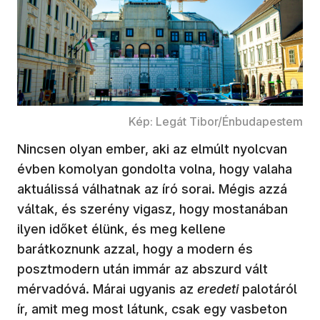
Kép: Legát Tibor/Énbudapestem
Nincsen olyan ember, aki az elmúlt nyolcvan
évben komolyan gondolta volna, hogy valaha
aktuálissá válhatnak az író sorai. Mégis azzá
váltak, és szerény vigasz, hogy mostanában
ilyen időket élünk, és meg kellene
barátkoznunk azzal, hogy a modern és
posztmodern után immár az abszurd vált
mérvadóvá. Márai ugyanis az
eredeti
palotáról
ír, amit meg most látunk, csak egy vasbeton