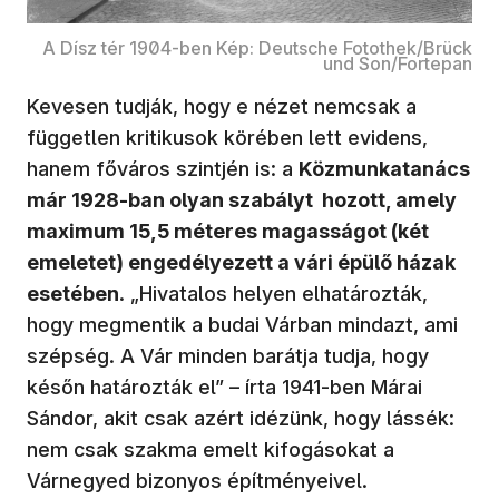
A Dísz tér 1904-ben Kép: Deutsche Fotothek/Brück
und Son/Fortepan
Kevesen tudják, hogy e nézet nemcsak a
független kritikusok körében lett evidens,
hanem főváros szintjén is: a
Közmunkatanács
már 1928-ban olyan szabályt hozott, amely
maximum 15,5 méteres magasságot (két
emeletet) engedélyezett a vári épülő házak
esetében
. „Hivatalos helyen elhatározták,
hogy megmentik a budai Várban mindazt, ami
szépség. A Vár minden barátja tudja, hogy
későn határozták el” – írta 1941-ben Márai
Sándor, akit csak azért idézünk, hogy lássék:
nem csak szakma emelt kifogásokat a
Várnegyed bizonyos építményeivel.