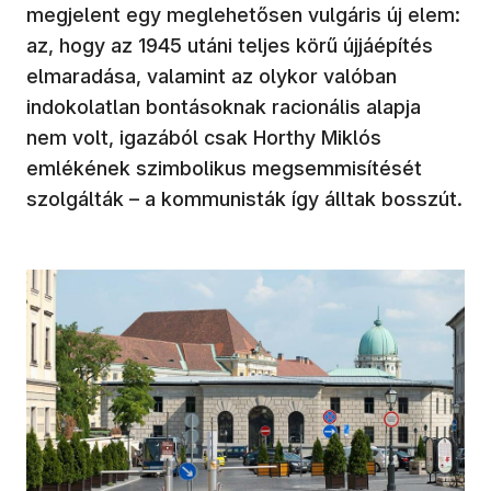
megjelent egy meglehetősen vulgáris új elem:
az, hogy az 1945 utáni teljes körű újjáépítés
elmaradása, valamint az olykor valóban
indokolatlan bontásoknak racionális alapja
nem volt, igazából csak Horthy Miklós
emlékének szimbolikus megsemmisítését
szolgálták – a kommunisták így álltak bosszút.