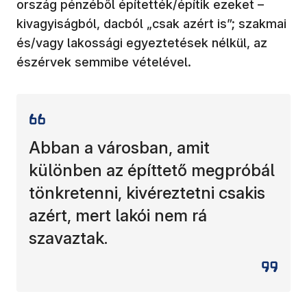
ország pénzéből építették/építik ezeket –
kivagyiságból, dacból „csak azért is”; szakmai
és/vagy lakossági egyeztetések nélkül, az
észérvek semmibe vételével.
Abban a városban, amit
különben az építtető megpróbál
tönkretenni, kivéreztetni csakis
azért, mert lakói nem rá
szavaztak.