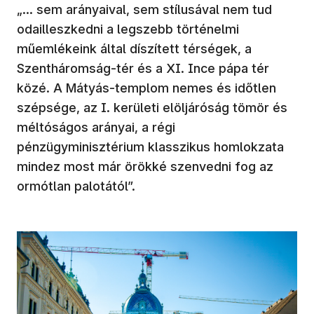
„… sem arányaival, sem stílusával nem tud
odailleszkedni a legszebb történelmi
műemlékeink által díszített térségek, a
Szentháromság-tér és a XI. Ince pápa tér
közé. A Mátyás-templom nemes és időtlen
szépsége, az I. kerületi elöljáróság tömör és
méltóságos arányai, a régi
pénzügyminisztérium klasszikus homlokzata
mindez most már örökké szenvedni fog az
ormótlan palotától”.