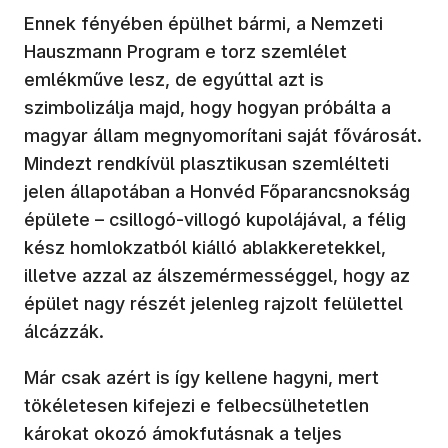
Ennek fényében épülhet bármi, a Nemzeti
Hauszmann Program e torz szemlélet
emlékműve lesz, de egyúttal azt is
szimbolizálja majd, hogy hogyan próbálta a
magyar állam megnyomorítani saját fővárosát.
Mindezt rendkívül plasztikusan szemlélteti
jelen állapotában a Honvéd Főparancsnokság
épülete – csillogó-villogó kupolájával, a félig
kész homlokzatból kiálló ablakkeretekkel,
illetve azzal az álszemérmességgel, hogy az
épület nagy részét jelenleg rajzolt felülettel
álcázzák.
Már csak azért is így kellene hagyni, mert
tökéletesen kifejezi e felbecsülhetetlen
károkat okozó ámokfutásnak a teljes