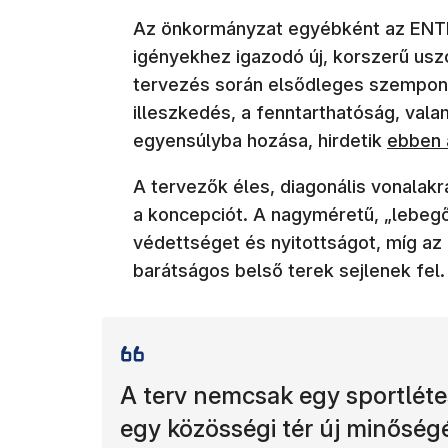
Az önkormányzat egyébként az ENTER
igényekhez igazodó új, korszerű usz
tervezés során elsődleges szempont
illeszkedés, a fenntarthatóság, vala
(új abl
egyensúlyba hozása, hirdetik
ebben 
A tervezők éles, diagonális vonalak
a koncepciót. A nagyméretű, „lebeg
védettséget és nyitottságot, míg az
barátságos belső terek sejlenek fel.
A terv nemcsak egy sportléte
egy közösségi tér új minőségé