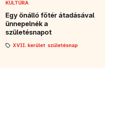
KULTÚRA
Egy önálló főtér átadásával
ünnepelnék a
születésnapot
XVII. kerület
születésnap