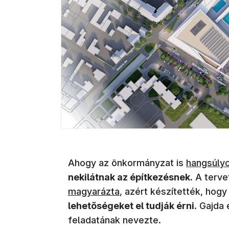
(új ablakb
Ahogy az önkormányzat is
hangsúly
nekilátnak az építkezésnek.
A tervet
magyarázta
, azért készítették, hog
lehetőségeket el tudják érni
. Gajda 
feladatának nevezte.