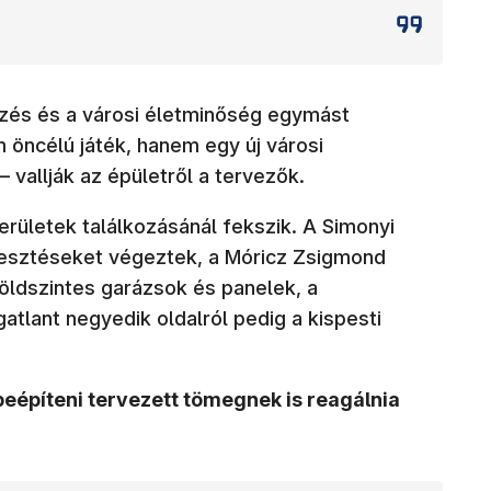
zés és a városi életminőség egymást
 öncélú játék, hanem egy új városi
 vallják az épületről a tervezők.
területek találkozásánál fekszik. A Simonyi
jlesztéseket végeztek, a Móricz Zsigmond
 földszintes garázsok és panelek, a
atlant negyedik oldalról pedig a kispesti
lik meg)
beépíteni tervezett tömegnek is reagálnia