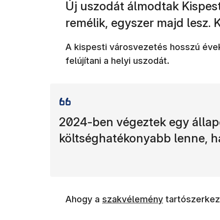
Új uszodát álmodtak Kispest
remélik, egyszer majd lesz. 
A kispesti városvezetés hosszú éve
felújítani a helyi uszodát.
2024-ben végeztek egy állapo
költséghatékonyabb lenne, ha
(új ablakban nyílik meg)
Ahogy a
szakvélemény
tartószerkeze