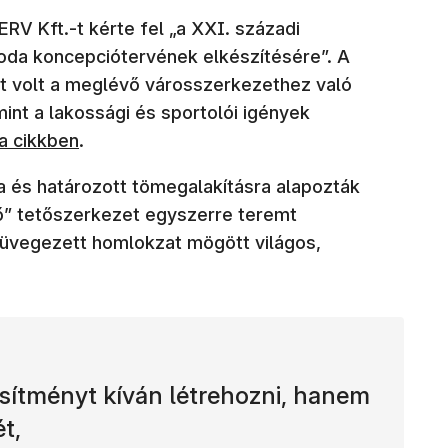
V Kft.-t kérte fel „a XXI. századi
oda koncepciótervének elkészítésére”. A
 volt a meglévő városszerkezethez való
mint a lakossági és sportolói igények
akban nyílik meg)
a cikkben
.
ra és határozott tömegalakításra alapozták
ő” tetőszerkezet egyszerre teremt
 üvegezett homlokzat mögött világos,
sítményt kíván létrehozni, hanem
t,