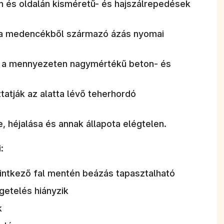
n és oldalán kisméretű- és hajszálrepedések
s a medencékből származó ázás nyomai
a a mennyezeten nagymértékű beton- és
ztatják az alatta lévő teherhordó
, héjalása és annak állapota elégtelen.
:
intkező fal mentén beázás tapasztalható
igetelés hiányzik
k