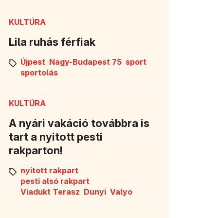
KULTÚRA
Lila ruhás férfiak
Újpest
Nagy-Budapest 75
sport
sportolás
KULTÚRA
A nyári vakáció továbbra is
tart a nyitott pesti
rakparton!
nyitott rakpart
pesti alsó rakpart
Viadukt Terasz
Dunyi
Valyo