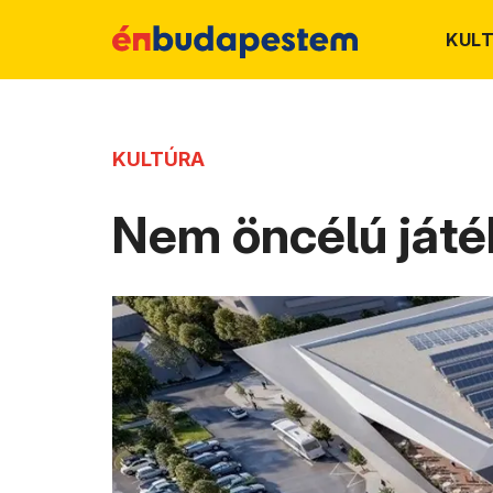
KUL
KULTÚRA
Nem öncélú játé