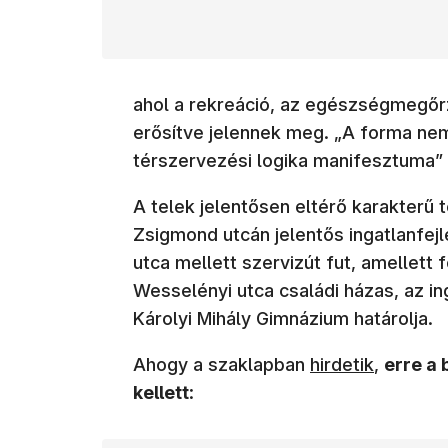
ahol a rekreáció, az egészségmegőr
erősítve jelennek meg. „A forma nem
térszervezési logika manifesztuma” –
A telek jelentősen eltérő karakterű 
Zsigmond utcán jelentős ingatlanfe
utca mellett szervizút fut, amellett
Wesselényi utca családi házas, az ing
Károlyi Mihály Gimnázium határolja.
(új ablakban nyí
Ahogy a szaklapban
hirdetik
,
erre a 
kellett
: