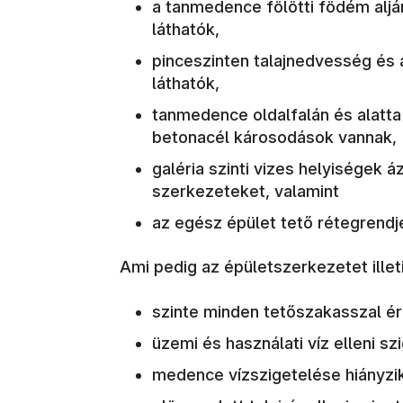
a tanmedence fölötti födém aljá
láthatók,
pinceszinten talajnedvesség é
láthatók,
tanmedence oldalfalán és alatt
betonacél károsodások vannak,
galéria szinti vizes helyiségek á
szerkezeteket, valamint
az egész épület tető rétegrendje
Ami pedig az épületszerkezetet illeti
szinte minden tetőszakasszal ér
üzemi és használati víz elleni sz
medence vízszigetelése hiányzi