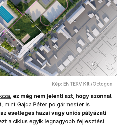
Kép: ENTERV Kft./Octogon
an nyílik meg)
ozza
,
ez még nem jelenti azt, hogy azonnal
(új ablakban nyíli
, mint Gajda Péter polgármester is
y
az esetleges hazai vagy uniós pályázati
ezt a ciklus egyik legnagyobb fejlesztési