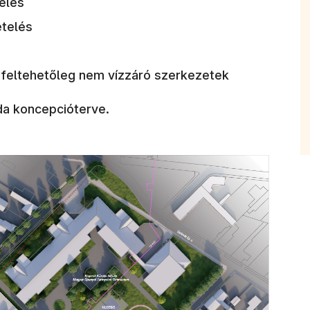
telés
etelés
 feltehetőleg nem vízzáró szerkezetek
da koncepcióterve.