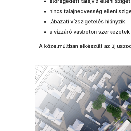
elöregedett talajvíz elleni szige
nincs talajnedvesség elleni szig
lábazati vízszigetelés hiányzik
a vízzáró vasbeton szerkezetek
A közelmúltban elkészült az új uszo