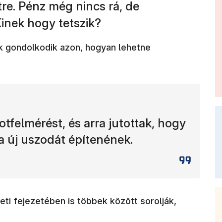
re. Pénz még nincs rá, de
Kinek hogy tetszik?
k gondolkodik azon, hogyan lehetne
tfelmérést, és arra jutottak, hogy
 új uszodát építenének.
ti fejezetében is többek között sorolják,