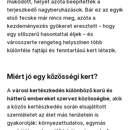
működött, helyét azóta beépítették a
terjeszkedő nagyberuházások. Bár ez az egyik
első fecske már nincs meg, azóta a
kezdeményezés gyökeret eresztett – hogy
egy stílszerű hasonlattal éljek – és
városszerte rengeteg helyszínen több
különféle fajtájú és fenntartású kert létezik.
Miért jó egy közösségi kert?
A
városi kertészkedés különböző korú és
hátterű embereket szervez közösségbe
, akik
a közös kertészkedés során elsajátított
szemléletet az élet más területein is
gyakorolják: környezettudatos, egymás