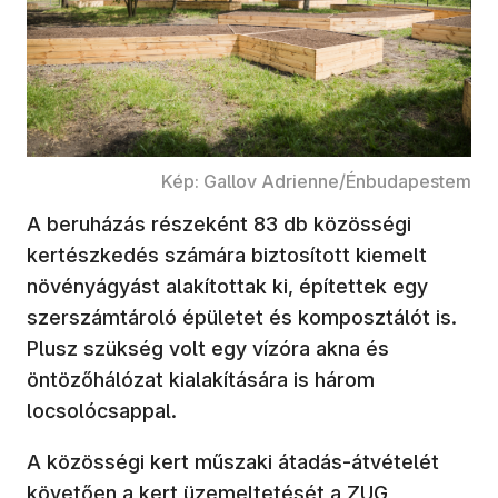
Kép: Gallov Adrienne/Énbudapestem
A beruházás részeként 83 db közösségi
kertészkedés számára biztosított kiemelt
növényágyást alakítottak ki, építettek egy
szerszámtároló épületet és komposztálót is.
Plusz szükség volt egy vízóra akna és
öntözőhálózat kialakítására is három
locsolócsappal.
A közösségi kert műszaki átadás-átvételét
követően a kert üzemeltetését a ZUG