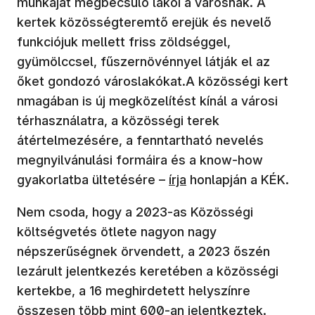
munkáját megbecsülő lakói a városnak. A
kertek közösségteremtő erejük és nevelő
funkciójuk mellett friss zöldséggel,
gyümölccsel, fűszernövénnyel látják el az
őket gondozó városlakókat.A közösségi kert
nmagában is új megközelítést kínál a városi
térhasználatra, a közösségi terek
átértelmezésére, a fenntartható nevelés
megnyilvánulási formáira és a know-how
gyakorlatba ültetésére –
írja
honlapján a KÉK.
Nem csoda, hogy a 2023-as Közösségi
költségvetés ötlete nagyon nagy
népszerűségnek örvendett, a 2023 őszén
lezárult jelentkezés keretében a közösségi
kertekbe, a 16 meghirdetett helyszínre
összesen több mint 600-an jelentkeztek.