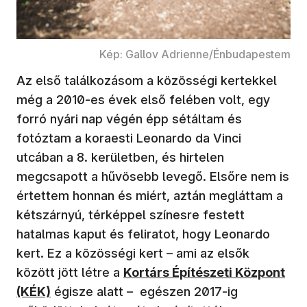
Kép: Gallov Adrienne/Énbudapestem
Az első találkozásom a közösségi kertekkel
még a 2010-es évek első felében volt, egy
forró nyári nap végén épp sétáltam és
fotóztam a koraesti Leonardo da Vinci
utcában a 8. kerületben, és hirtelen
megcsapott a hűvösebb levegő. Elsőre nem is
értettem honnan és miért, aztán megláttam a
kétszárnyú, térképpel színesre festett
hatalmas kaput és feliratot, hogy Leonardo
kert. Ez a közösségi kert – ami az elsők
között jött létre a
Kortárs Építészeti Központ
(KÉK)
égisze alatt – egészen 2017-ig