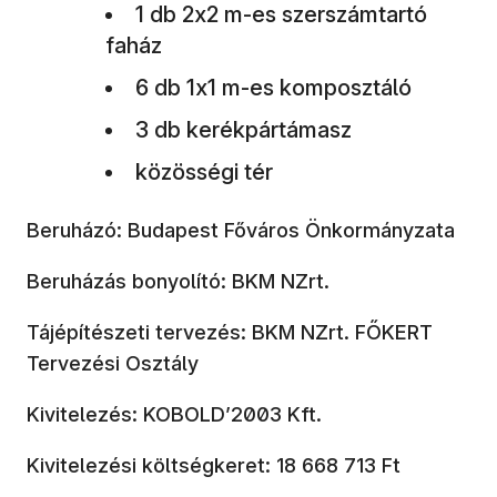
1 db 2x2 m-es szerszámtartó
faház
6 db 1x1 m-es komposztáló
3 db kerékpártámasz
közösségi tér
Beruházó: Budapest Főváros Önkormányzata
Beruházás bonyolító: BKM NZrt.
Tájépítészeti tervezés: BKM NZrt. FŐKERT
Tervezési Osztály
Kivitelezés: KOBOLD’2003 Kft.
Kivitelezési költségkeret: 18 668 713 Ft