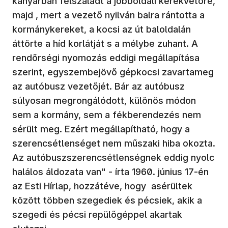
kanyarban felszaladt a jobboldali kerékvetőre,
majd , mert a vezető nyilván balra rántotta a
kormánykereket, a kocsi az út baloldalán
áttörte a híd korlátját s a mélybe zuhant. A
rendőrségi nyomozás eddigi megállapítása
szerint, egyszembejövő gépkocsi zavartameg
az autóbusz vezetőjét. Bár az autóbusz
súlyosan megrongálódott, különös módon
sem a kormány, sem a fékberendezés nem
sérült meg. Ezért megállapítható, hogy a
szerencsétlenséget nem műszaki hiba okozta.
Az autóbuszszerencsétlenségnek eddig nyolc
halálos áldozata van" - írta 1960. június 17-én
az Esti Hírlap, hozzátéve, hogy asérültek
között többen szegediek és pécsiek, akik a
szegedi és pécsi repülőgéppel akartak