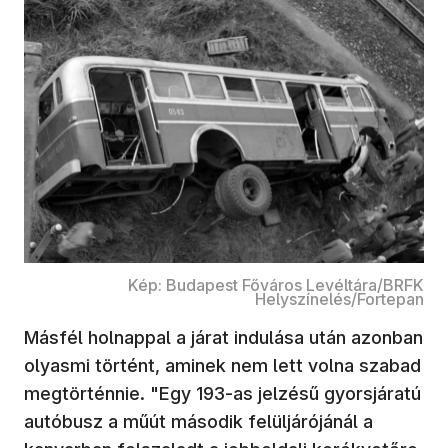
Kép: Budapest Főváros Levéltára/BRFK
Helyszínelés/Fortepan
Másfél holnappal a járat indulása után azonban
olyasmi történt, aminek nem lett volna szabad
megtörténnie. "Egy 193-as jelzésű gyorsjáratú
autóbusz a műút második felüljárójánál a