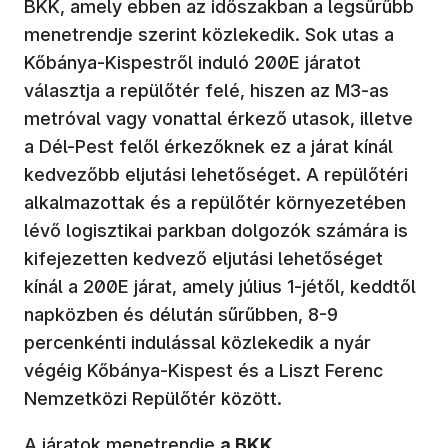
BKK, amely ebben az időszakban a legsűrűbb
menetrendje szerint közlekedik. Sok utas a
Kőbánya-Kispestről induló 200E járatot
választja a repülőtér felé, hiszen az M3-as
metróval vagy vonattal érkező utasok, illetve
a Dél-Pest felől érkezőknek ez a járat kínál
kedvezőbb eljutási lehetőséget. A repülőtéri
alkalmazottak és a repülőtér környezetében
lévő logisztikai parkban dolgozók számára is
kifejezetten kedvező eljutási lehetőséget
kínál a 200E járat, amely július 1-jétől, keddtől
napközben és délután sűrűbben, 8-9
percenkénti indulással közlekedik a nyár
végéig Kőbánya-Kispest és a Liszt Ferenc
Nemzetközi Repülőtér között.
A járatok menetrendje
a BKK