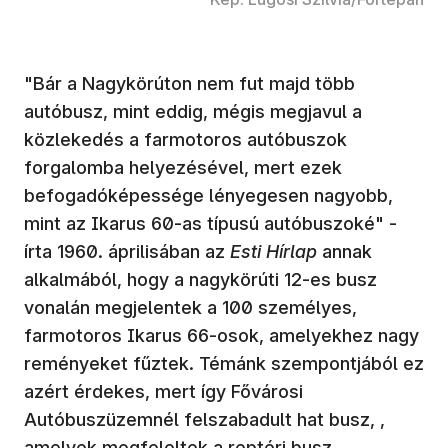
"Bár a Nagykörúton nem fut majd több
autóbusz, mint eddig, mégis megjavul a
közlekedés a farmotoros autóbuszok
forgalomba helyezésével, mert ezek
befogadóképessége lényegesen nagyobb,
mint az Ikarus 60-as típusú autóbuszoké" -
írta 1960. áprilisában az
Esti Hírlap
annak
alkalmából, hogy a nagykörúti 12-es busz
vonalán megjelentek a 100 személyes,
farmotoros Ikarus 66-osok, amelyekhez nagy
reményeket fűztek. Témánk szempontjából ez
azért érdekes, mert így Fővárosi
Autóbuszüzemnél felszabadult hat busz, ,
amelyek megfeleltek a reptéri busz