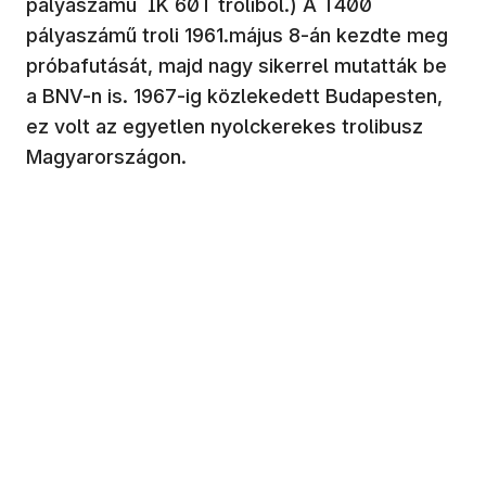
pályaszámú IK 60T troliból.) A T400
pályaszámű troli 1961.május 8-án kezdte meg
próbafutását, majd nagy sikerrel mutatták be
a BNV-n is. 1967-ig közlekedett Budapesten,
ez volt az egyetlen nyolckerekes trolibusz
Magyarországon.