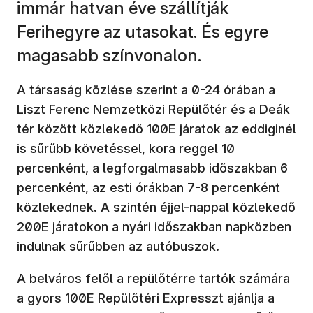
immár hatvan éve szállítják
Ferihegyre az utasokat. És egyre
magasabb színvonalon.
A társaság közlése szerint a 0-24 órában a
Liszt Ferenc Nemzetközi Repülőtér és a Deák
tér között közlekedő 100E járatok az eddiginél
is sűrűbb követéssel, kora reggel 10
percenként, a legforgalmasabb időszakban 6
percenként, az esti órákban 7-8 percenként
közlekednek. A szintén éjjel-nappal közlekedő
200E járatokon a nyári időszakban napközben
indulnak sűrűbben az autóbuszok.
A belváros felől a repülőtérre tartók számára
a gyors 100E Repülőtéri Expresszt ajánlja a