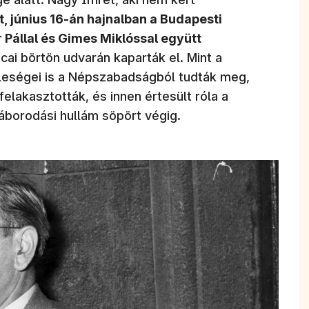
t, június 16-án hajnalban a Budapesti
Pállal és Gimes Miklóssal együtt
cai börtön udvarán kaparták el. Mint a
feleségei is a Népszabadságból tudták meg,
felakasztották, és innen értesült róla a
áborodási hullám söpört végig.