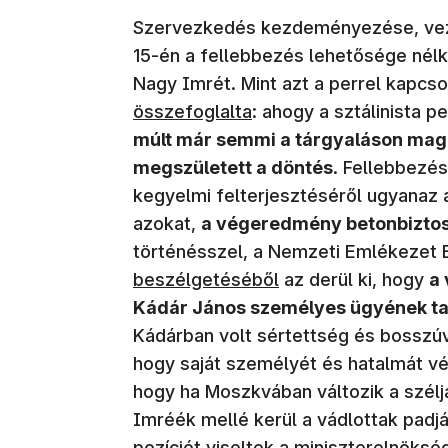
Szervezkedés kezdeményezése, vezet
15-én a fellebbezés lehetősége nél
Nagy Imrét. Mint azt a perrel kapcs
összefoglalta
: ahogy a sztálinista 
múlt már semmi a tárgyaláson ma
megszületett a döntés
. Fellebbezés
kegyelmi felterjesztéséről ugyanaz 
azokat,
a végeredmény betonbiztos
történésszel, a Nemzeti Emlékezet B
beszélgetéséből
az derül ki, hogy
a 
Kádár János személyes ügyének ta
Kádárban volt sértettség és bosszúv
hogy saját személyét és hatalmát vé
hogy ha Moszkvában változik a szélj
Imréék mellé kerül a vádlottak padj
pozíciót viseltek a miniszterelnöksé