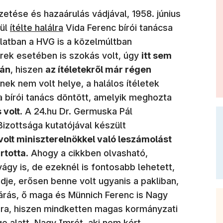
ése és hazaárulás vádjával, 1958. június
(új ablakban nyílik meg)
kül
ítélte halálra
Vida Ferenc bírói tanácsa
olatban a HVG is a közelmúltban
perek esetében is szokás volt, úgy
itt sem
gán
, hiszen
az ítéletekről már régen
nek nem volt helye, a halálos ítéletek
a bírói tanács döntött, amelyik meghozta
 volt
. A 24.hu Dr. Germuska Pál
izottsága kutatójával készült
volt miniszterelnökkel való leszámolást
rtotta
. Ahogy a cikkben olvasható,
ágy is, de ezeknél is fontosabb lehetett,
dje, erősen benne volt ugyanis a pakliban,
árás, ő maga és Münnich Ferenc is Nagy
ára, hiszen mindketten magas kormányzati
ge alatt. Nagy Imrét, aki nem kért