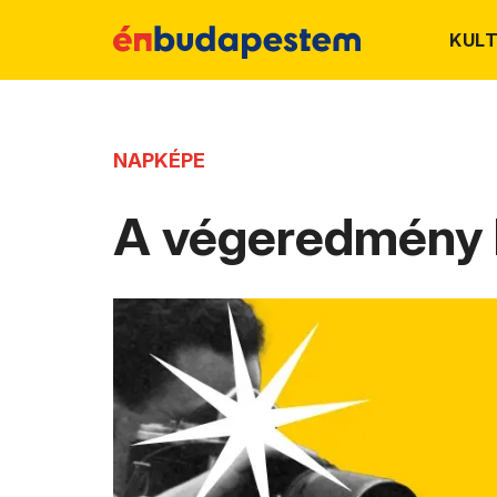
KUL
NAPKÉPE
A végeredmény b