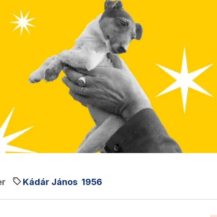
er
Kádár János
1956