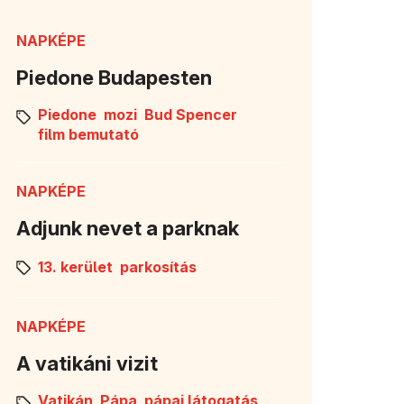
NAPKÉPE
Piedone Budapesten
Piedone
mozi
Bud Spencer
film bemutató
NAPKÉPE
Adjunk nevet a parknak
13. kerület
parkosítás
NAPKÉPE
A vatikáni vizit
Vatikán
Pápa
pápai látogatás