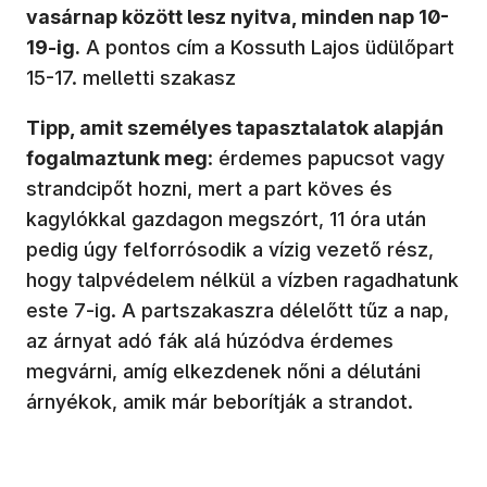
vasárnap között lesz nyitva, minden nap 10-
19-ig.
A pontos cím a Kossuth Lajos üdülőpart
15-17. melletti szakasz
Tipp, amit személyes tapasztalatok alapján
fogalmaztunk meg
: érdemes papucsot vagy
strandcipőt hozni, mert a part köves és
kagylókkal gazdagon megszórt, 11 óra után
pedig úgy felforrósodik a vízig vezető rész,
hogy talpvédelem nélkül a vízben ragadhatunk
este 7-ig. A partszakaszra délelőtt tűz a nap,
az árnyat adó fák alá húzódva érdemes
megvárni, amíg elkezdenek nőni a délutáni
árnyékok, amik már beborítják a strandot.