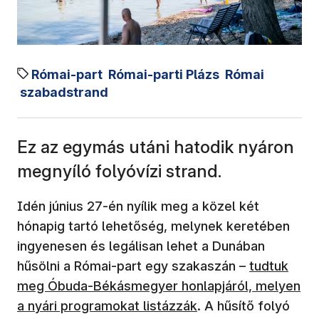
Római-part
Római-parti Plázs
Római
szabadstrand
Ez az egymás utáni hatodik nyáron
megnyíló folyóvízi strand.
Idén június 27-én nyílik meg a közel két
hónapig tartó lehetőség, melynek keretében
ingyenesen és legálisan lehet a Dunában
hűsölni a Római-part egy szakaszán –
tudtuk
meg Óbuda-Békásmegyer honlapjáról, melyen
a nyári programokat listázzák
. A hűsítő folyó