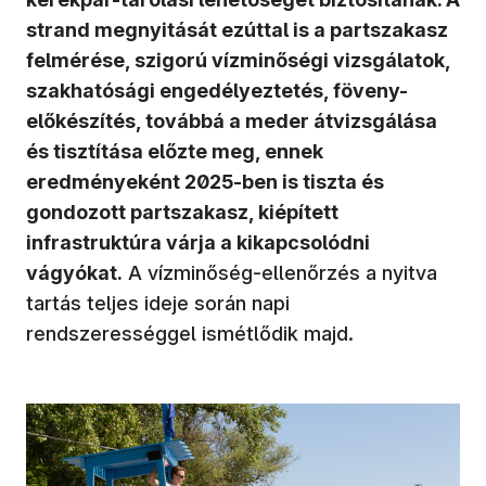
strand megnyitását ezúttal is a partszakasz
felmérése, szigorú vízminőségi vizsgálatok,
szakhatósági engedélyeztetés, föveny-
előkészítés, továbbá a meder átvizsgálása
és tisztítása előzte meg, ennek
eredményeként 2025-ben is tiszta és
gondozott partszakasz, kiépített
infrastruktúra várja a kikapcsolódni
vágyókat.
A vízminőség-ellenőrzés a nyitva
tartás teljes ideje során napi
rendszerességgel ismétlődik majd.