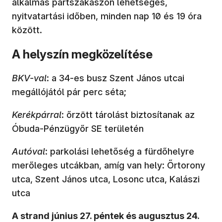
alkalmas partszakaszon lehetséges,
nyitvatartási időben, minden nap 10 és 19 óra
között.
A helyszín megközelítése
BKV-val
: a 34-es busz Szent János utcai
megállójától pár perc séta;
Kerékpárral
: őrzött tárolást biztosítanak az
Óbuda-Pénzügyőr SE területén
Autóval
: parkolási lehetőség a fürdőhelyre
merőleges utcákban, amíg van hely: Őrtorony
utca, Szent János utca, Losonc utca, Kalászi
utca
A strand június 27. péntek és augusztus 24.