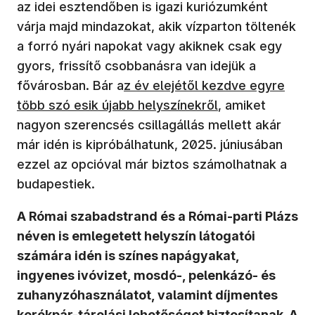
az idei esztendőben is igazi kuriózumként
várja majd mindazokat, akik vízparton töltenék
a forró nyári napokat vagy akiknek csak egy
gyors, frissítő csobbanásra van idejük a
fővárosban. Bár a
z év elejétől kezdve egyre
több szó esik újabb helyszínekről
, amiket
nagyon szerencsés csillagállás mellett akár
már idén is kipróbálhatunk, 2025. júniusában
ezzel az opcióval már biztos számolhatnak a
budapestiek.
A Római szabadstrand és a Római-parti Plázs
néven is emlegetett helyszín látogatói
számára idén is színes napágyakat,
ingyenes ivóvizet, mosdó-, pelenkázó- és
zuhanyzóhasználatot, valamint díjmentes
kerékpár-tárolási lehetőséget biztosítanak. A