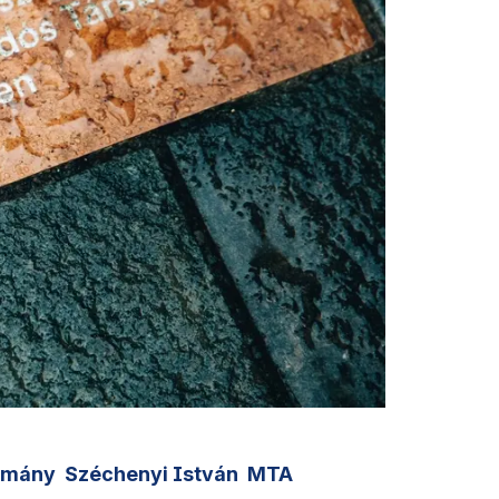
omány
Széchenyi István
MTA