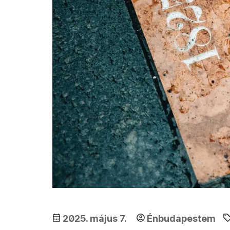
2025. május 7.
Énbudapestem