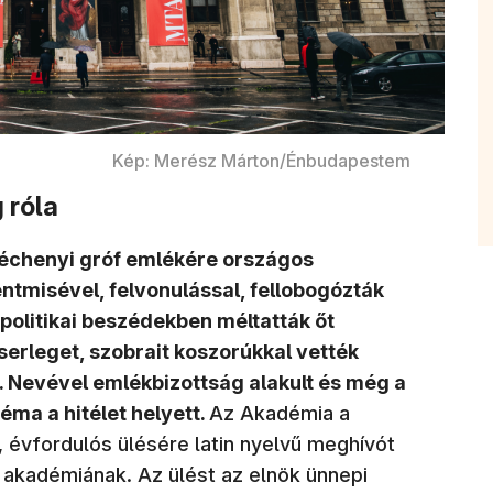
Kép: Merész Márton/Énbudapestem
 róla
échenyi gróf emlékére országos
tmisével, felvonulással, fellobogózták
olitikai beszédekben méltatták őt
serleget, szobrait koszorúkkal vették
a. Nevével emlékbizottság alakult és még a
éma a hitélet helyett.
Az Akadémia a
évfordulós ülésére latin nyelvű meghívót
 akadémiának. Az ülést az elnök ünnepi