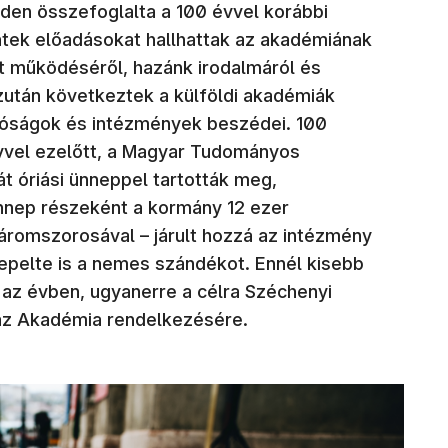
iden összefoglalta a 100 évvel korábbi
entek előadásokat hallhattak az akadémiának
t működéséről, hazánk irodalmáról és
zután következtek a külföldi akadémiák
tóságok és intézmények beszédei. 100
 évvel ezelőtt, a Magyar Tudományos
t óriási ünneppel tartották meg,
ünnep részeként a kormány 12 ezer
áromszorosával – járult hozzá az intézmény
nepelte is a nemes szándékot. Ennél kisebb
 az évben, ugyanerre a célra Széchenyi
t az Akadémia rendelkezésére.