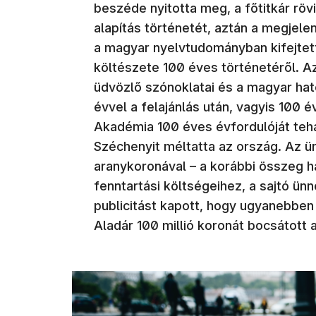
beszéde nyitotta meg, a főtitkár röv
alapítás történetét, aztán a megjel
a magyar nyelvtudományban kifejtet
költészete 100 éves történetéről. A
üdvözlő szónoklatai és a magyar ha
évvel a felajánlás után, vagyis 100
Akadémia 100 éves évfordulóját tehá
Széchenyit méltatta az ország. Az 
aranykoronával – a korábbi összeg h
fenntartási költségeihez, a sajtó ün
publicitást kapott, hogy ugyanebben
Aladár 100 millió koronát bocsátot