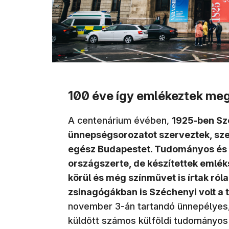
100 éve így emlékeztek meg
A centenárium évében,
1925-ben Sz
ünnepségsorozatot szerveztek, szen
egész Budapestet. Tudományos és p
országszerte, de készítettek emlék
körül és még színművet is írtak ról
zsinagógákban is Széchenyi volt a t
november 3-án tartandó ünnepélyes, 
küldött számos külföldi tudományos