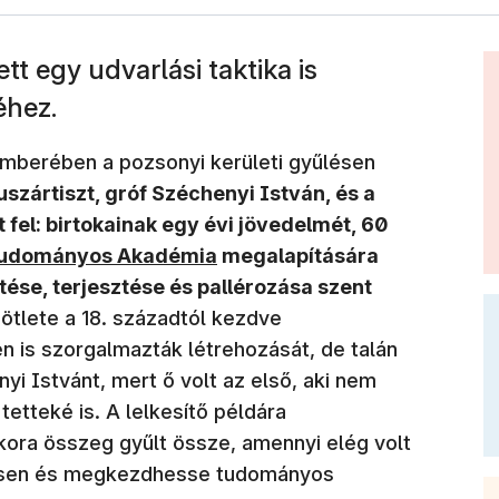
t egy udvarlási taktika is
éhez.
emberében a pozsonyi kerületi gyűlésen
uszártiszt, gróf Széchenyi István, és a
 fel: birtokainak egy évi jövedelmét, 60
an nyílik meg)
udományos Akadémia
megalapítására
ítése, terjesztése és pallérozása szent
ötlete a 18. századtól kezdve
n is szorgalmazták létrehozását, de talán
i Istvánt, mert ő volt az első, aki nem
etteké is. A lelkesítő példára
ora összeg gyűlt össze, amennyi elég volt
essen és megkezdhesse tudományos