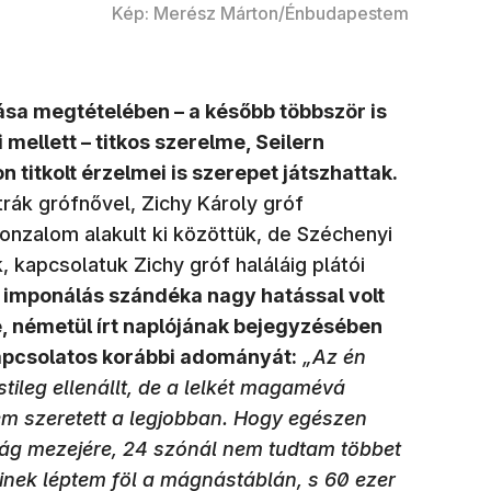
Kép: Merész Márton/Énbudapestem
lása megtételében – a később többször is
mellett – titkos szerelme, Seilern
n titkolt érzelmei is szerepet játszhattak.
rák grófnővel, Zichy Károly gróf
onzalom alakult ki közöttük, de Széchenyi
, kapcsolatuk Zichy gróf haláláig plátói
z imponálás szándéka nagy hatással volt
, németül írt naplójának bejegyzésében
kapcsolatos korábbi adományát:
„Az én
tileg ellenállt, de a lelkét magamévá
em szeretett a legjobban. Hogy egészen
ág mezejére, 24 szónál nem tudtam többet
kinek léptem föl a mágnástáblán, s 60 ezer