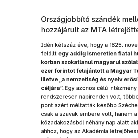
Országjobbító szándék mellet
hozzájárult az MTA létrejött
Idén kétszáz éve, hogy a 1825. nov
felállt
egy addig ismeretlen fiatal h
korban szokatlanul magyarul szólalt
(új ablakb
ezer forintot felajánlott a
Magyar T
illetve „a nemzetiség és nyelv erős
céljára”.
Egy azonos célú intézmény 
rendszeresen napirenden volt, többe
pont azért méltatták később Szécheny
csak a szavak embere volt, hanem a t
közadakozásból néhány nap alatt akk
ahhoz, hogy az Akadémia létrejöh