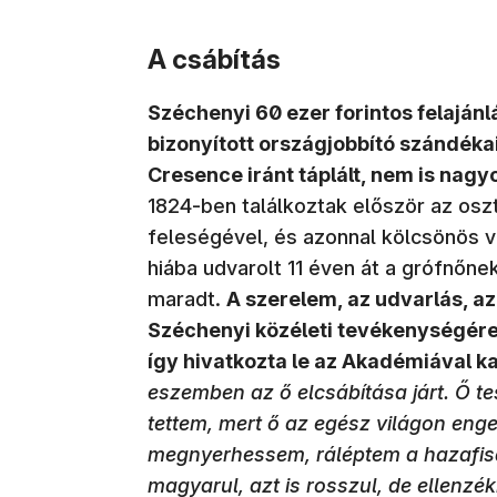
A csábítás
Széchenyi 60 ezer forintos felaján
bizonyított országjobbító szándékai 
Cresence iránt táplált, nem is nagyo
1824-ben találkoztak először az oszt
feleségével, és azonnal kölcsönös v
hiába udvarolt 11 éven át a grófnőnek
maradt.
A szerelem, az udvarlás, a
Széchenyi közéleti tevékenységére
így hivatkozta le az Akadémiával 
eszemben az ő elcsábítása járt. Ő tes
tettem, mert ő az egész világon eng
megnyerhessem, ráléptem a hazafis
magyarul, azt is rosszul, de ellenzé