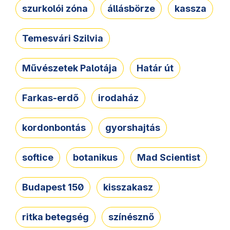
szurkolói zóna
állásbörze
kassza
Temesvári Szilvia
Művészetek Palotája
Határ út
Farkas-erdő
irodaház
kordonbontás
gyorshajtás
softice
botanikus
Mad Scientist
Budapest 150
kisszakasz
ritka betegség
színésznő