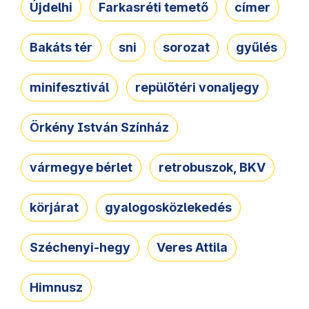
Újdelhi
Farkasréti temető
címer
Bakáts tér
sni
sorozat
gyűlés
minifesztivál
repülőtéri vonaljegy
Örkény István Színház
vármegye bérlet
retrobuszok, BKV
körjárat
gyalogosközlekedés
Széchenyi-hegy
Veres Attila
Himnusz