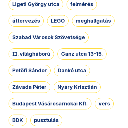
Ligeti György utca
felmérés
áttervezés
LEGO
meghallgatás
Szabad Városok Szövetsége
II. világháború
Ganz utca 13-15.
Petőfi Sándor
Dankó utca
Závada Péter
Nyáry Krisztián
Budapest Vásárcsarnokai Kft.
vers
BDK
pusztulás