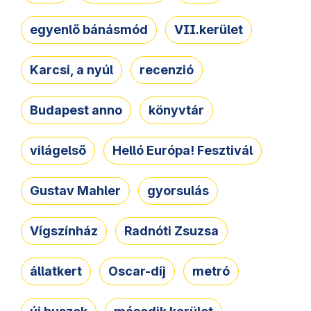
egyenlő bánásmód
VII.kerület
Karcsi, a nyúl
recenzió
Budapest anno
könyvtár
világelső
Helló Európa! Fesztivál
Gustav Mahler
gyorsulás
Vígszínház
Radnóti Zsuzsa
állatkert
Oscar-díj
metró