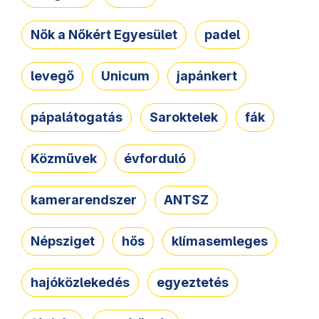
Nők a Nőkért Egyesület
padel
levegő
Unicum
japánkert
pápalátogatás
Saroktelek
fák
Közművek
évforduló
kamerarendszer
ANTSZ
Népsziget
hős
klímasemleges
hajóközlekedés
egyeztetés