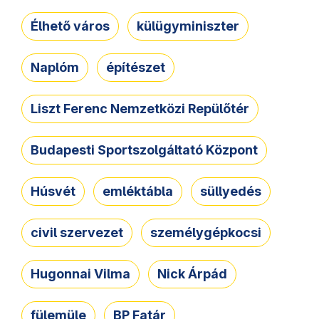
Élhető város
külügyminiszter
Naplóm
építészet
Liszt Ferenc Nemzetközi Repülőtér
Budapesti Sportszolgáltató Központ
Húsvét
emléktábla
süllyedés
civil szervezet
személygépkocsi
Hugonnai Vilma
Nick Árpád
fülemüle
BP Fatár