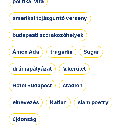
politikai vita
amerikai tojásgurító verseny
budapesti szórakozóhelyek
Ámon Ada
tragédia
Sugár
drámapályázat
V.kerület
Hotel Budapest
stadion
elnevezés
Katlan
slam poetry
újdonság