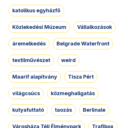
katolikus egyházfő
Közlekedési Múzeum
Vállalkozások
áremelkedés
Belgrade Waterfront
textilművészet
weird
Maarif alapítvány
Tisza Pért
világcsúcs
közmeghallgatás
kutyafuttató
taozás
Berlinale
Városháza Téli Élménypark
Trafibox