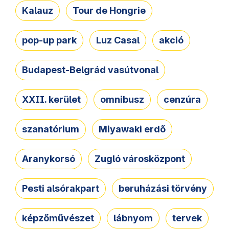
Kalauz
Tour de Hongrie
pop-up park
Luz Casal
akció
Budapest-Belgrád vasútvonal
XXII. kerület
omnibusz
cenzúra
szanatórium
Miyawaki erdő
Aranykorsó
Zugló városközpont
Pesti alsórakpart
beruházási törvény
képzőművészet
lábnyom
tervek