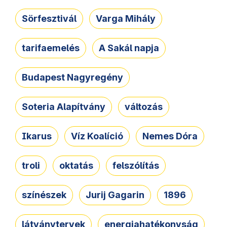
Sörfesztivál
Varga Mihály
tarifaemelés
A Sakál napja
Budapest Nagyregény
Soteria Alapítvány
változás
Ikarus
Víz Koalíció
Nemes Dóra
troli
oktatás
felszólítás
színészek
Jurij Gagarin
1896
látványtervek
energiahatékonyság