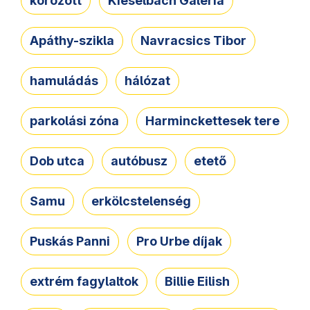
körözött
Kieselbach Galéria
Apáthy-szikla
Navracsics Tibor
hamuládás
hálózat
parkolási zóna
Harminckettesek tere
Dob utca
autóbusz
etető
Samu
erkölcstelenség
Puskás Panni
Pro Urbe díjak
extrém fagylaltok
Billie Eilish