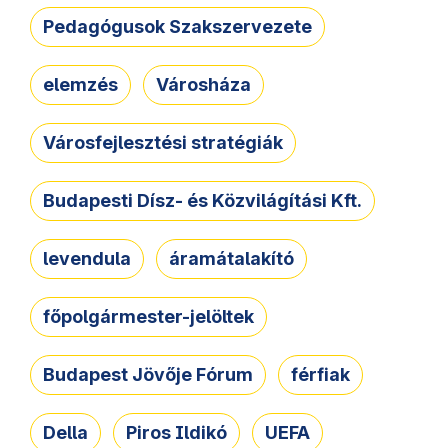
Pedagógusok Szakszervezete
elemzés
Városháza
Városfejlesztési stratégiák
Budapesti Dísz- és Közvilágítási Kft.
levendula
áramátalakító
főpolgármester-jelöltek
Budapest Jövője Fórum
férfiak
Della
Piros Ildikó
UEFA