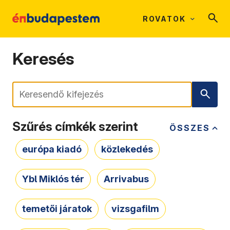
ROVATOK
Keresés
Keresés
Szűrés címkék szerint
ÖSSZES
európa kiadó
közlekedés
Ybl Miklós tér
Arrivabus
temetői járatok
vizsgafilm