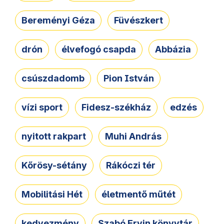
Bereményi Géza
Füvészkert
drón
élvefogó csapda
Abbázia
csúszdadomb
Pion István
vízi sport
Fidesz-székház
edzés
nyitott rakpart
Muhi András
Kőrösy-sétány
Rákóczi tér
Mobilitási Hét
életmentő műtét
kedvezmény
Szabó Ervin könyvtár