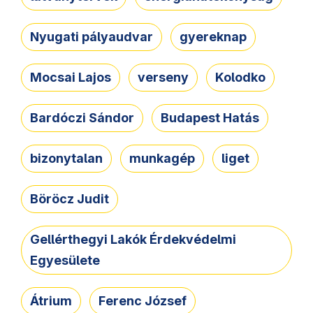
Nyugati pályaudvar
gyereknap
Mocsai Lajos
verseny
Kolodko
Bardóczi Sándor
Budapest Hatás
bizonytalan
munkagép
liget
Böröcz Judit
Gellérthegyi Lakók Érdekvédelmi
Egyesülete
Átrium
Ferenc József