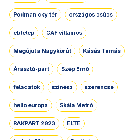
Podmanicky tér
országos csúcs
ebtelep
CAF villamos
Megújul a Nagykörút
Kásás Tamás
Árasztó-part
Szép Ernő
feladatok
színész
szerencse
hello europa
Skála Metró
RAKPART 2023
ELTE