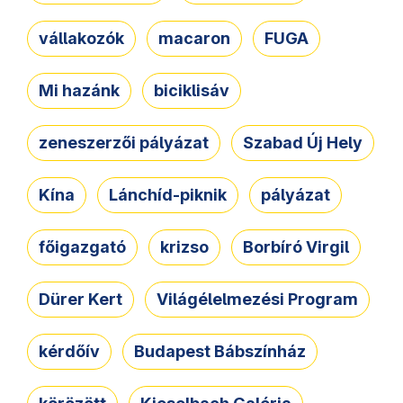
vállakozók
macaron
FUGA
Mi hazánk
biciklisáv
zeneszerzői pályázat
Szabad Új Hely
Kína
Lánchíd-piknik
pályázat
főigazgató
krizso
Borbíró Virgil
Dürer Kert
Világélelmezési Program
kérdőív
Budapest Bábszínház