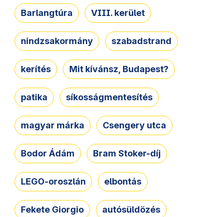
Barlangtúra
VIII. kerület
nindzsakormány
szabadstrand
kerítés
Mit kívánsz, Budapest?
patika
síkosságmentesítés
magyar márka
Csengery utca
Bodor Ádám
Bram Stoker-díj
LEGO-oroszlán
elbontás
Fekete Giorgio
autósüldözés