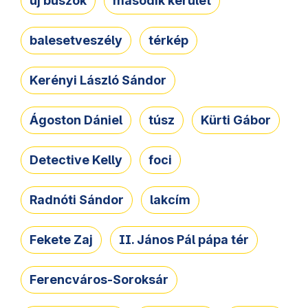
új buszok
második kerület
balesetveszély
térkép
Kerényi László Sándor
Ágoston Dániel
túsz
Kürti Gábor
Detective Kelly
foci
Radnóti Sándor
lakcím
Fekete Zaj
II. János Pál pápa tér
Ferencváros-Soroksár