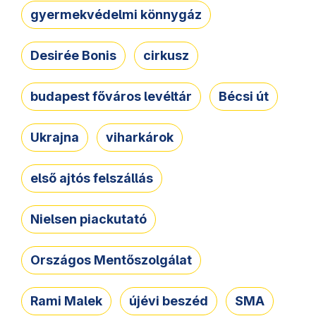
gyermekvédelmi könnygáz
Desirée Bonis
cirkusz
budapest főváros levéltár
Bécsi út
Ukrajna
viharkárok
első ajtós felszállás
Nielsen piackutató
Országos Mentőszolgálat
Rami Malek
újévi beszéd
SMA