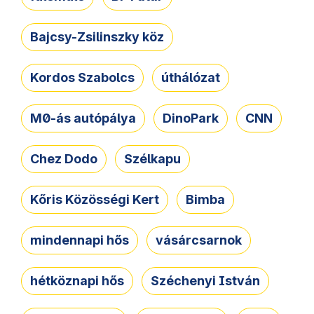
Bajcsy-Zsilinszky köz
Kordos Szabolcs
úthálózat
M0-ás autópálya
DinoPark
CNN
Chez Dodo
Szélkapu
Kőris Közösségi Kert
Bimba
mindennapi hős
vásárcsarnok
hétköznapi hős
Széchenyi István