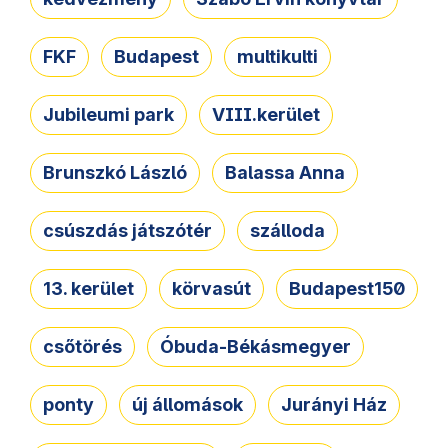
FKF
Budapest
multikulti
Jubileumi park
VIII.kerület
Brunszkó László
Balassa Anna
csúszdás játszótér
szálloda
13. kerület
körvasút
Budapest150
csőtörés
Óbuda-Békásmegyer
ponty
új állomások
Jurányi Ház