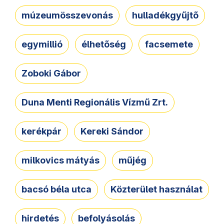
múzeumösszevonás
hulladékgyűjtő
egymillió
élhetőség
facsemete
Zoboki Gábor
Duna Menti Regionális Vízmű Zrt.
kerékpár
Kereki Sándor
milkovics mátyás
műjég
bacsó béla utca
Közterület használat
hirdetés
befolyásolás