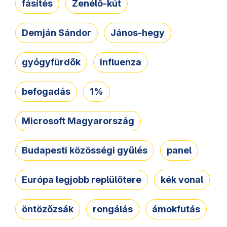
fásítés
Zenélő-kút
Demján Sándor
János-hegy
gyógyfürdők
influenza
befogadás
1%
Microsoft Magyarország
Budapesti közösségi gyűlés
panel
Európa legjobb replülőtere
kék vonal
öntözőzsák
rongálás
ámokfutás