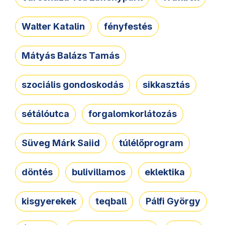
Walter Katalin
fényfestés
Mátyás Balázs Tamás
szociális gondoskodás
sikkasztás
sétálóutca
forgalomkorlátozás
Süveg Márk Saiid
túlélőprogram
döntés
bulivillamos
eklektika
kisgyerekek
teqball
Pálfi György