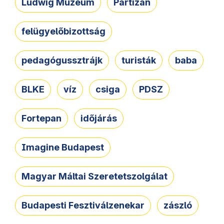
Ludwig Múzeum
Partizán
felügyelőbizottság
pedagógussztrájk
turisták
baba
BLKE
víz
csiga
PDSZ
Fortepan
időjárás
Imagine Budapest
Magyar Máltai Szeretetszolgálat
Budapesti Fesztiválzenekar
zászló