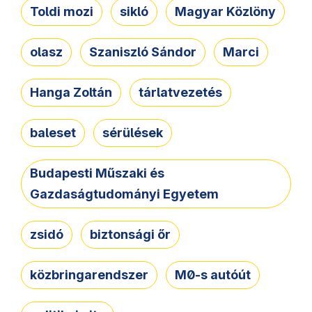
Toldi mozi
sikló
Magyar Közlöny
olasz
Szaniszló Sándor
Marci
Hanga Zoltán
tárlatvezetés
baleset
sérülések
Budapesti Műszaki és
Gazdaságtudományi Egyetem
zsidó
biztonsági őr
közbringarendszer
M0-s autóút