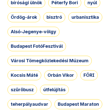
bírósági ülnök
Péterfy Bori
nyúl
Ördög-árok
bisztró
urbanisztika
Alsó-Jegenye-völgy
Budapest FotóFesztivál
Városi Tömegközlekedési Múzeum
Kocsis Máté
Orbán Vikor
FÖRI
szűrőbusz
útfelújítás
teherpályaudvar
Budapest Maraton