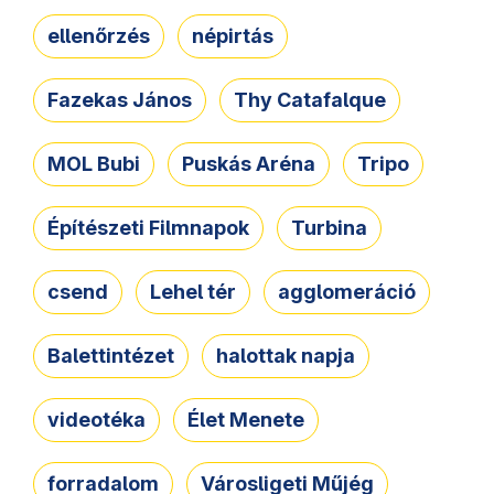
ellenőrzés
népirtás
Fazekas János
Thy Catafalque
MOL Bubi
Puskás Aréna
Tripo
Építészeti Filmnapok
Turbina
csend
Lehel tér
agglomeráció
Balettintézet
halottak napja
videotéka
Élet Menete
forradalom
Városligeti Műjég