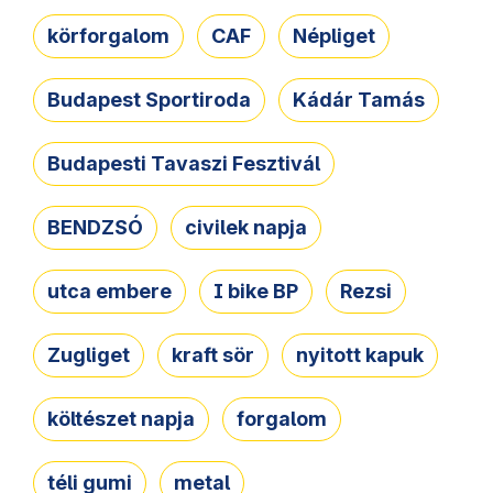
körforgalom
CAF
Népliget
Budapest Sportiroda
Kádár Tamás
Budapesti Tavaszi Fesztivál
BENDZSÓ
civilek napja
utca embere
I bike BP
Rezsi
Zugliget
kraft sör
nyitott kapuk
költészet napja
forgalom
téli gumi
metal