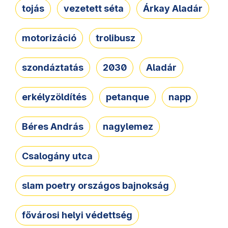
tojás
vezetett séta
Árkay Aladár
motorizáció
trolibusz
szondáztatás
2030
Aladár
erkélyzöldítés
petanque
napp
Béres András
nagylemez
Csalogány utca
slam poetry országos bajnokság
fővárosi helyi védettség