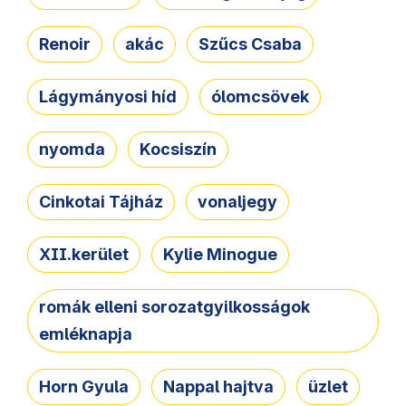
Renoir
akác
Szűcs Csaba
Lágymányosi híd
ólomcsövek
nyomda
Kocsiszín
Cinkotai Tájház
vonaljegy
XII.kerület
Kylie Minogue
romák elleni sorozatgyilkosságok
emléknapja
Horn Gyula
Nappal hajtva
üzlet