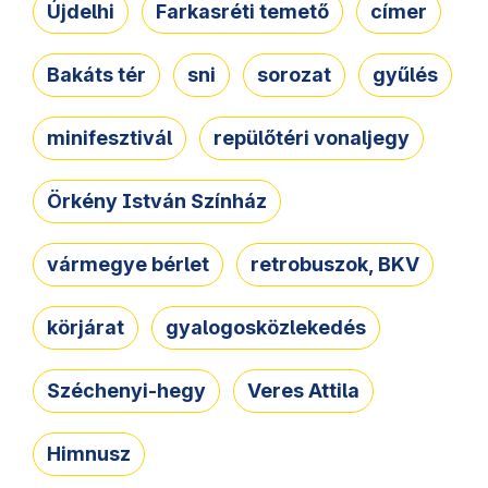
Újdelhi
Farkasréti temető
címer
Bakáts tér
sni
sorozat
gyűlés
minifesztivál
repülőtéri vonaljegy
Örkény István Színház
vármegye bérlet
retrobuszok, BKV
körjárat
gyalogosközlekedés
Széchenyi-hegy
Veres Attila
Himnusz