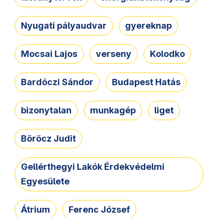
Nyugati pályaudvar
gyereknap
Mocsai Lajos
verseny
Kolodko
Bardóczi Sándor
Budapest Hatás
bizonytalan
munkagép
liget
Böröcz Judit
Gellérthegyi Lakók Érdekvédelmi
Egyesülete
Átrium
Ferenc József