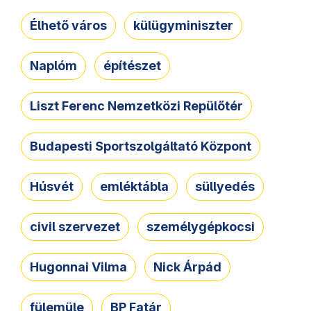
Élhető város
külügyminiszter
Naplóm
építészet
Liszt Ferenc Nemzetközi Repülőtér
Budapesti Sportszolgáltató Központ
Húsvét
emléktábla
süllyedés
civil szervezet
személygépkocsi
Hugonnai Vilma
Nick Árpád
fülemüle
BP Fatár