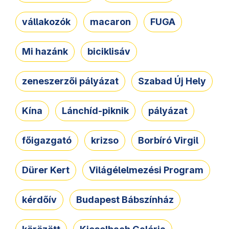
vállakozók
macaron
FUGA
Mi hazánk
biciklisáv
zeneszerzői pályázat
Szabad Új Hely
Kína
Lánchíd-piknik
pályázat
főigazgató
krizso
Borbíró Virgil
Dürer Kert
Világélelmezési Program
kérdőív
Budapest Bábszínház