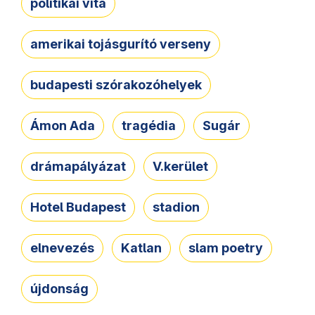
politikai vita
amerikai tojásgurító verseny
budapesti szórakozóhelyek
Ámon Ada
tragédia
Sugár
drámapályázat
V.kerület
Hotel Budapest
stadion
elnevezés
Katlan
slam poetry
újdonság