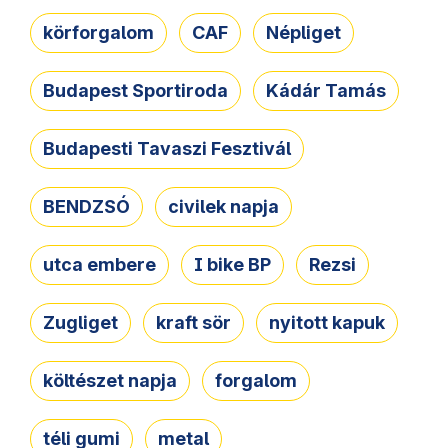
körforgalom
CAF
Népliget
Budapest Sportiroda
Kádár Tamás
Budapesti Tavaszi Fesztivál
BENDZSÓ
civilek napja
utca embere
I bike BP
Rezsi
Zugliget
kraft sör
nyitott kapuk
költészet napja
forgalom
téli gumi
metal