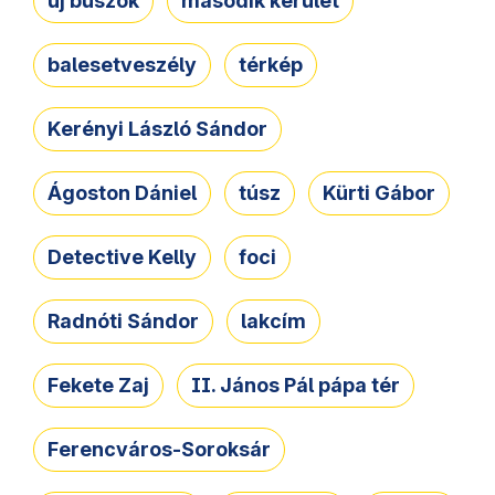
új buszok
második kerület
balesetveszély
térkép
Kerényi László Sándor
Ágoston Dániel
túsz
Kürti Gábor
Detective Kelly
foci
Radnóti Sándor
lakcím
Fekete Zaj
II. János Pál pápa tér
Ferencváros-Soroksár