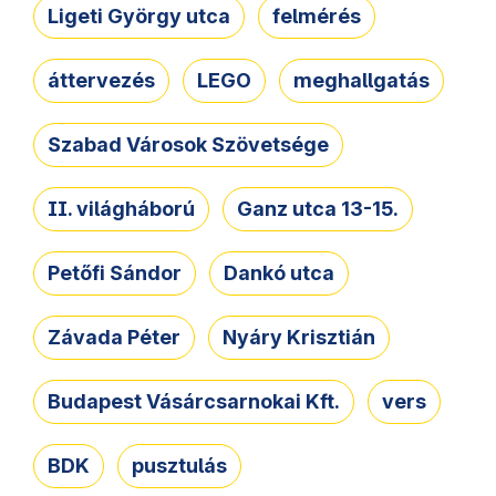
Ligeti György utca
felmérés
áttervezés
LEGO
meghallgatás
Szabad Városok Szövetsége
II. világháború
Ganz utca 13-15.
Petőfi Sándor
Dankó utca
Závada Péter
Nyáry Krisztián
Budapest Vásárcsarnokai Kft.
vers
BDK
pusztulás