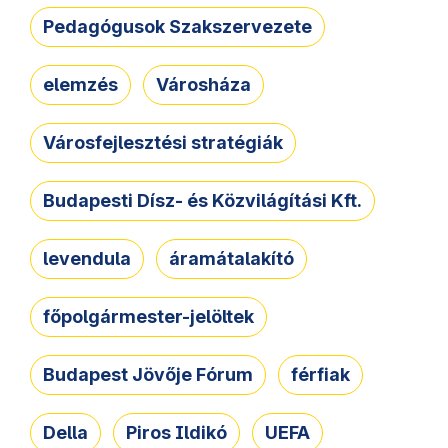
Pedagógusok Szakszervezete
elemzés
Városháza
Városfejlesztési stratégiák
Budapesti Dísz- és Közvilágítási Kft.
levendula
áramátalakító
főpolgármester-jelöltek
Budapest Jövője Fórum
férfiak
Della
Piros Ildikó
UEFA