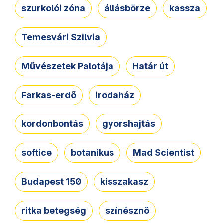
szurkolói zóna
állásbörze
kassza
Temesvári Szilvia
Művészetek Palotája
Határ út
Farkas-erdő
irodaház
kordonbontás
gyorshajtás
softice
botanikus
Mad Scientist
Budapest 150
kisszakasz
ritka betegség
színésznő