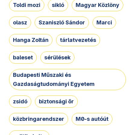
Toldi mozi
sikló
Magyar Közlöny
olasz
Szaniszló Sándor
Marci
Hanga Zoltán
tárlatvezetés
baleset
sérülések
Budapesti Műszaki és
Gazdaságtudományi Egyetem
zsidó
biztonsági őr
közbringarendszer
M0-s autóút