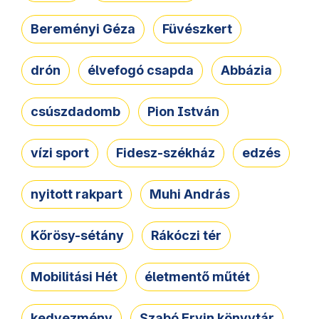
Bereményi Géza
Füvészkert
drón
élvefogó csapda
Abbázia
csúszdadomb
Pion István
vízi sport
Fidesz-székház
edzés
nyitott rakpart
Muhi András
Kőrösy-sétány
Rákóczi tér
Mobilitási Hét
életmentő műtét
kedvezmény
Szabó Ervin könyvtár