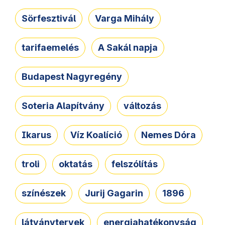
Sörfesztivál
Varga Mihály
tarifaemelés
A Sakál napja
Budapest Nagyregény
Soteria Alapítvány
változás
Ikarus
Víz Koalíció
Nemes Dóra
troli
oktatás
felszólítás
színészek
Jurij Gagarin
1896
látványtervek
energiahatékonyság