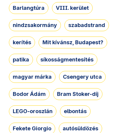
Barlangtúra
VIII. kerület
nindzsakormány
szabadstrand
kerítés
Mit kívánsz, Budapest?
patika
síkosságmentesítés
magyar márka
Csengery utca
Bodor Ádám
Bram Stoker-díj
LEGO-oroszlán
elbontás
Fekete Giorgio
autósüldözés