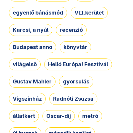
egyenlő bánásmód
VII.kerület
Karcsi, a nyúl
recenzió
Budapest anno
könyvtár
világelső
Helló Európa! Fesztivál
Gustav Mahler
gyorsulás
Vígszínház
Radnóti Zsuzsa
állatkert
Oscar-díj
metró