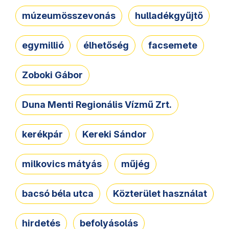
múzeumösszevonás
hulladékgyűjtő
egymillió
élhetőség
facsemete
Zoboki Gábor
Duna Menti Regionális Vízmű Zrt.
kerékpár
Kereki Sándor
milkovics mátyás
műjég
bacsó béla utca
Közterület használat
hirdetés
befolyásolás