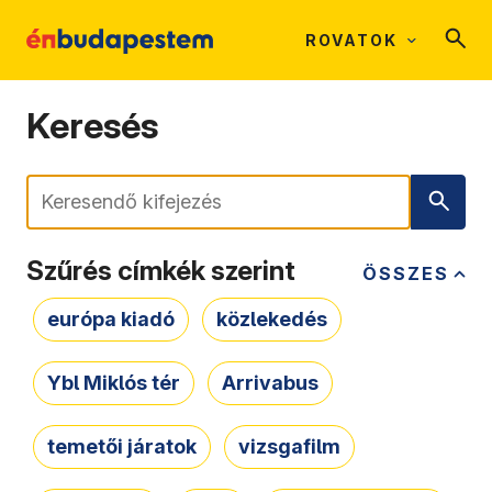
ROVATOK
Keresés
Keresés
Szűrés címkék szerint
ÖSSZES
európa kiadó
közlekedés
Ybl Miklós tér
Arrivabus
temetői járatok
vizsgafilm