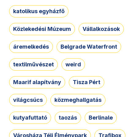
katolikus egyházfő
Közlekedési Múzeum
Vállalkozások
áremelkedés
Belgrade Waterfront
textilművészet
weird
Maarif alapítvány
Tisza Pért
világcsúcs
közmeghallgatás
kutyafuttató
taozás
Berlinale
Városháza Téli Élménypark
Trafibox