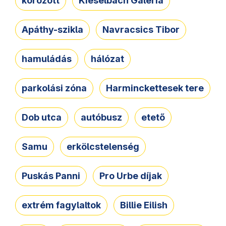
körözött
Kieselbach Galéria
Apáthy-szikla
Navracsics Tibor
hamuládás
hálózat
parkolási zóna
Harminckettesek tere
Dob utca
autóbusz
etető
Samu
erkölcstelenség
Puskás Panni
Pro Urbe díjak
extrém fagylaltok
Billie Eilish