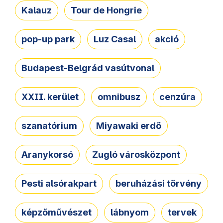
Kalauz
Tour de Hongrie
pop-up park
Luz Casal
akció
Budapest-Belgrád vasútvonal
XXII. kerület
omnibusz
cenzúra
szanatórium
Miyawaki erdő
Aranykorsó
Zugló városközpont
Pesti alsórakpart
beruházási törvény
képzőművészet
lábnyom
tervek