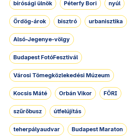
bírósági ülnök
Péterfy Bori
nyúl
Ördög-árok
bisztró
urbanisztika
Alsó-Jegenye-völgy
Budapest FotóFesztivál
Városi Tömegközlekedési Múzeum
Kocsis Máté
Orbán Vikor
FÖRI
szűrőbusz
útfelújítás
teherpályaudvar
Budapest Maraton