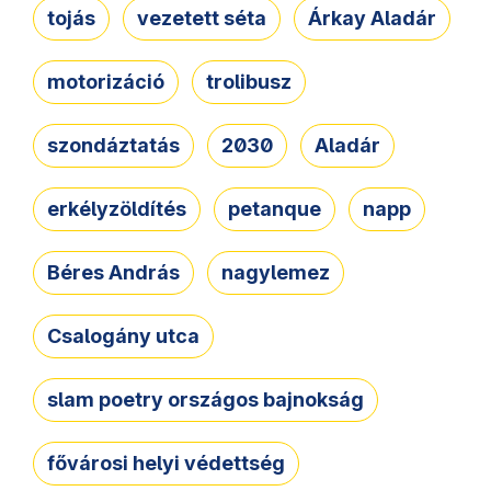
tojás
vezetett séta
Árkay Aladár
motorizáció
trolibusz
szondáztatás
2030
Aladár
erkélyzöldítés
petanque
napp
Béres András
nagylemez
Csalogány utca
slam poetry országos bajnokság
fővárosi helyi védettség