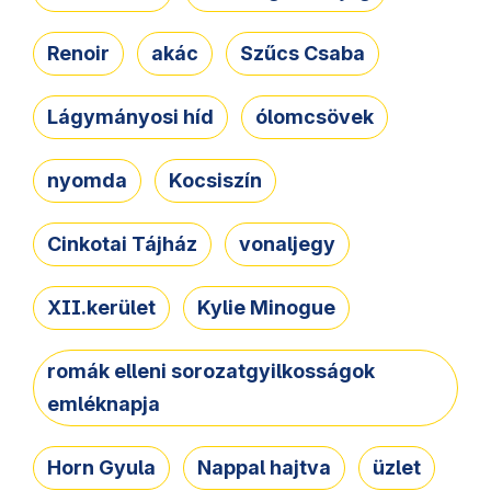
Renoir
akác
Szűcs Csaba
Lágymányosi híd
ólomcsövek
nyomda
Kocsiszín
Cinkotai Tájház
vonaljegy
XII.kerület
Kylie Minogue
romák elleni sorozatgyilkosságok
emléknapja
Horn Gyula
Nappal hajtva
üzlet