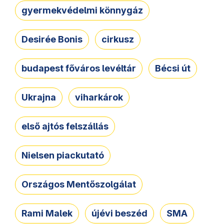
gyermekvédelmi könnygáz
Desirée Bonis
cirkusz
budapest főváros levéltár
Bécsi út
Ukrajna
viharkárok
első ajtós felszállás
Nielsen piackutató
Országos Mentőszolgálat
Rami Malek
újévi beszéd
SMA