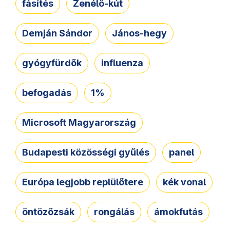
fásítés
Zenélő-kút
Demján Sándor
János-hegy
gyógyfürdők
influenza
befogadás
1%
Microsoft Magyarország
Budapesti közösségi gyűlés
panel
Európa legjobb replülőtere
kék vonal
öntözőzsák
rongálás
ámokfutás