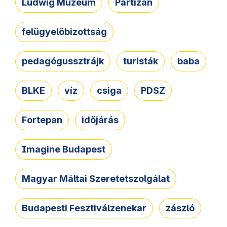
Ludwig Múzeum
Partizán
felügyelőbizottság
pedagógussztrájk
turisták
baba
BLKE
víz
csiga
PDSZ
Fortepan
időjárás
Imagine Budapest
Magyar Máltai Szeretetszolgálat
Budapesti Fesztiválzenekar
zászló