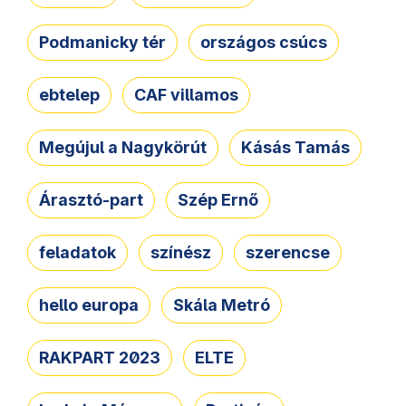
Podmanicky tér
országos csúcs
ebtelep
CAF villamos
Megújul a Nagykörút
Kásás Tamás
Árasztó-part
Szép Ernő
feladatok
színész
szerencse
hello europa
Skála Metró
RAKPART 2023
ELTE