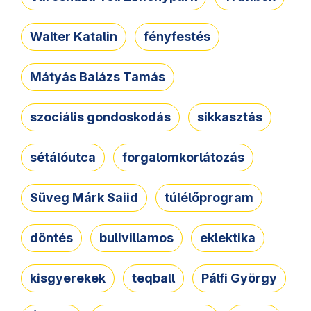
Walter Katalin
fényfestés
Mátyás Balázs Tamás
szociális gondoskodás
sikkasztás
sétálóutca
forgalomkorlátozás
Süveg Márk Saiid
túlélőprogram
döntés
bulivillamos
eklektika
kisgyerekek
teqball
Pálfi György