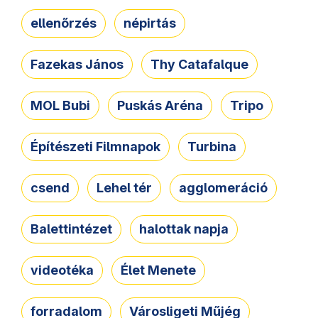
ellenőrzés
népirtás
Fazekas János
Thy Catafalque
MOL Bubi
Puskás Aréna
Tripo
Építészeti Filmnapok
Turbina
csend
Lehel tér
agglomeráció
Balettintézet
halottak napja
videotéka
Élet Menete
forradalom
Városligeti Műjég