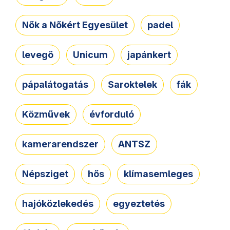
Nők a Nőkért Egyesület
padel
levegő
Unicum
japánkert
pápalátogatás
Saroktelek
fák
Közművek
évforduló
kamerarendszer
ANTSZ
Népsziget
hős
klímasemleges
hajóközlekedés
egyeztetés