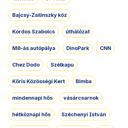
Bajcsy-Zsilinszky köz
Kordos Szabolcs
úthálózat
M0-ás autópálya
DinoPark
CNN
Chez Dodo
Szélkapu
Kőris Közösségi Kert
Bimba
mindennapi hős
vásárcsarnok
hétköznapi hős
Széchenyi István