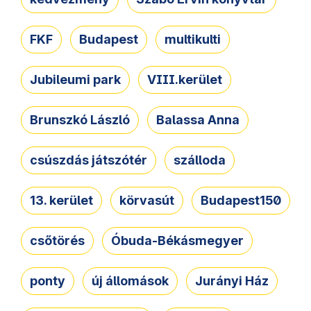
FKF
Budapest
multikulti
Jubileumi park
VIII.kerület
Brunszkó László
Balassa Anna
csúszdás játszótér
szálloda
13. kerület
körvasút
Budapest150
csőtörés
Óbuda-Békásmegyer
ponty
új állomások
Jurányi Ház