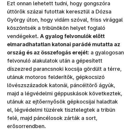
Ezt onnan lehetett tudni, hogy gongszóra
úttörők százai futottak keresztül a Dózsa
György úton, hogy vidám szóval, friss virággal
köszöntsék a tribünökön helyet foglaló
vendégeket.
A gyalog felvonulók előtt
elmaradhatatlan katonai parádé mutatta az
ország és az összefogás erejét
: a gyalogosan
felvonuló alakulatok után a gépesített
díszezred parancsnoki kocsija gördült a térre,
utánuk motoros felderítők, gépkocsizó
lövészszázadok katonái, páncéltörő ágyúk,
majd a légvédelmi géppuskások következtek,
utánuk az ejtőernyősök gépkocsijai haladtak
el, légvédelmi tüzérek tisztelegtek a tribün
felé, majd páncélosok zárták a sort,
erősorrendben.