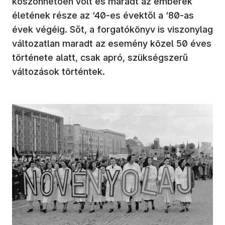
köszönhetően volt és maradt az emberek
életének része az ‘40-es évektől a ‘80-as
évek végéig. Sőt, a forgatókönyv is viszonylag
változatlan maradt az esemény közel 50 éves
története alatt, csak apró, szükségszerű
változások történtek.