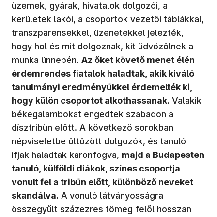
üzemek, gyárak, hivatalok dolgozói, a
kerületek lakói, a csoportok vezetői táblákkal,
transzparensekkel, üzenetekkel jelezték,
hogy hol és mit dolgoznak, kit üdvözölnek a
munka ünnepén.
Az őket követő menet élén
érdemrendes fiatalok haladtak, akik kiváló
tanulmányi eredményükkel érdemelték ki,
hogy külön csoportot alkothassanak
. Valakik
békegalambokat engedtek szabadon a
dísztribün előtt. A következő sorokban
népviseletbe öltözött dolgozók, és tanuló
ifjak haladtak karonfogva,
majd a Budapesten
tanuló, külföldi diákok, színes csoportja
vonult fel a tribün előtt, különböző neveket
skandálva.
A vonuló látványosságra
összegyűlt százezres tömeg felől hosszan