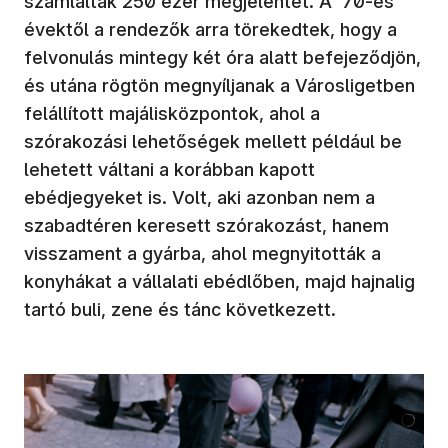
számláltak 250 ezer megjelentet. A ‘70-es
évektől a rendezők arra törekedtek, hogy a
felvonulás mintegy két óra alatt befejeződjön,
és utána rögtön megnyíljanak a Városligetben
felállított majálisközpontok, ahol a
szórakozási lehetőségek mellett például be
lehetett váltani a korábban kapott
ebédjegyeket is. Volt, aki azonban nem a
szabadtéren keresett szórakozást, hanem
visszament a gyárba, ahol megnyitották a
konyhákat a vállalati ebédlőben, majd hajnalig
tartó buli, zene és tánc következett.