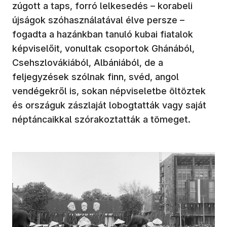
zúgott a taps, forró lelkesedés – korabeli
újságok szóhasználatával élve persze –
fogadta a hazánkban tanuló kubai fiatalok
képviselőit, vonultak csoportok Ghánából,
Csehszlovákiából, Albániából, de a
feljegyzések szólnak finn, svéd, angol
vendégekről is, sokan népviseletbe öltöztek
és országuk zászlaját lobogtatták vagy saját
néptáncaikkal szórakoztatták a tömeget.