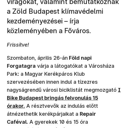
virágokat, valamint bemutatkoznak
a Zöld Budapest klímavédelmi
kezdeményezései – írja
közleményében a Főváros.
Frissítve!
Szombaton, április 26-án
Föld napi
Forgatagra
várja a látogatókat a Városháza
Park: a Magyar Kerékpáros Klub
szervezésében innen indul a tízezres
(új 
nagyságrendű városi biciklistát megmozgató
I
Bike Budapest bringás felvonulás 15
órakor.
A résztvevők az indulás előtt
átnézethetik kerékpárjaikat a
Repair
Caféval.
A gyerekek 10 és 15 óra