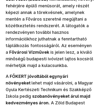
fehérjére épülő menüsorát, amely részét
képezi annak a törekvésnek, amelynek
mentén a Főváros szeretné megújítani a
közétkeztetés rendszerét. A látogatók a
rendezvényen további hasznos
információkhoz juthatnak a fenntartható
táplálkozás fontosságáról. Az eseményen
a
Fővárosi Vízművek
is jelen lesz, a kiváló
minőségű budapesti ivóvizet lajtos kocsiról
mérhetjük majd a kulacsunkba.
A
FŐKERT jóvoltából egynyári
növényeket
lehet majd vásárolni, a Magyar
Gyula Kertészeti Technikum és Szakképző
Iskola pedig
szobanövényeket árul majd
kedvezményes áron
. A Zöld Budapest