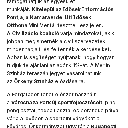
támogathatjuk az egyesület
munkáját.
Kitelepül az Idősek Információs
Pontja, a
Kamaraerdei Úti Idősek
Otthona
Mini Mentál teszttel lesz jelen.
A
Civilizáció koalíció
várja mindazokat, akik
jobban megismernék a civil szervezetek
mindennapjait, és feltennék a kérdéseiket.
Abban is segítséget nyújtanak, hogy hogyan
tudjuk felajánlani az adónk 1%-át.
A Merlin
Színház teraszán jegyet vásárolhatunk
az
Örkény Színház
előadásaira.
A Forgatagon lehet először használni
a
Városháza Park új sportfejlesztéseit
: ping
pong asztal, teqball asztal és petanque pálya
várja a jövőben a sportolni vágyókat a
Fővárosi Önkormányzat udvarán a
Budapesti