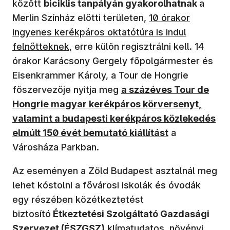
között
biciklis tanpályán gyakorolhatnak
a
(új ablakban nyíli
Merlin Színház előtti területen,
10 órakor
ingyenes kerékpáros oktatótúra is indul
felnőtteknek
, erre külön regisztrálni kell. 14
órakor Karácsony Gergely főpolgármester és
Eisenkrammer Károly, a Tour de Hongrie
(új ablakban nyílik meg)
főszervezője nyitja meg
a százéves Tour de
Hongrie magyar kerékpáros körversenyt,
valamint a budapesti kerékpáros közlekedés
elmúlt 150 évét bemutató kiállítást
a
Városháza Parkban.
Az eseményen a Zöld Budapest asztalnál meg
lehet kóstolni a fővárosi iskolák és óvodák
egy részében közétkeztetést
biztosító
Étkeztetési Szolgáltató Gazdasági
Szervezet (ÉSZGSZ)
klímatudatos, növényi